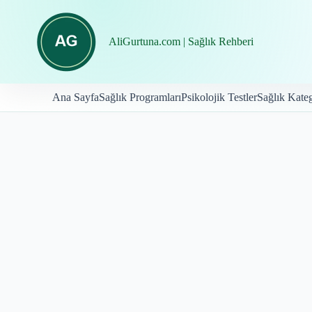
İçeriğe
geç
AliGurtuna.com | Sağlık Rehberi
Ana Sayfa
Sağlık Programları
Psikolojik Testler
Sağlık Kateg