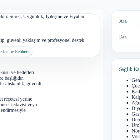
oji: Süreç, Uygunluk, İyileşme ve Fiyatlar
Ara
kip, güvenli yaklaşım ve profesyonel destek.
Sonuç
Beslenme Rehberi
bulunamad
Sağlık Ka
yküsü ve hedefleri
e başlığıdır.
Gen
ir alışkanlık, güvenli
Çoc
Kadı
Kal
et reçetesi yerine
Ağız
anser tedavisi veya
Diy
lendirmesiyle
Gast
Derm
Ürol
Nöro
Vita