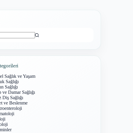
ı
tegorileri
el Sağlık ve Yaşam
uk Sağlığı
n Sağlığı
p ve Damar Sağlığı
 Diş Sağlığı
et ve Beslenme
roenteroloji
atoloji
oji
loji
minler