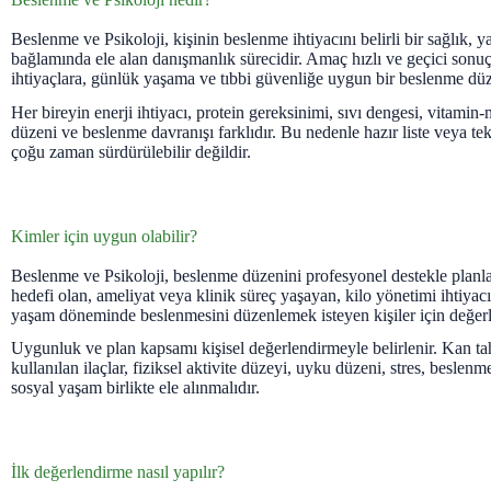
Beslenme ve Psikoloji, kişinin beslenme ihtiyacını belirli bir sağlık, 
bağlamında ele alan danışmanlık sürecidir. Amaç hızlı ve geçici sonuç
ihtiyaçlara, günlük yaşama ve tıbbi güvenliğe uygun bir beslenme düz
Her bireyin enerji ihtiyacı, protein gereksinimi, sıvı dengesi, vitami
düzeni ve beslenme davranışı farklıdır. Bu nedenle hazır liste veya tek
çoğu zaman sürdürülebilir değildir.
Kimler için uygun olabilir?
Beslenme ve Psikoloji, beslenme düzenini profesyonel destekle planla
hedefi olan, ameliyat veya klinik süreç yaşayan, kilo yönetimi ihtiyac
yaşam döneminde beslenmesini düzenlemek isteyen kişiler için değerlen
Uygunluk ve plan kapsamı kişisel değerlendirmeyle belirlenir. Kan tahli
kullanılan ilaçlar, fiziksel aktivite düzeyi, uyku düzeni, stres, beslenme
sosyal yaşam birlikte ele alınmalıdır.
İlk değerlendirme nasıl yapılır?