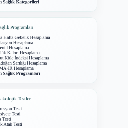
 Sağlık Kategorileri
ağlık Programları
ta Hafta Gebelik Hesaplama
lasyon Hesaplama
entil Hesaplama
lük Kalori Hesaplama
ut Kitle İndeksi Hesaplama
idoğan Sarılığı Hesaplama
A-IR Hesaplama
 Sağlık Programları
sikolojik Testler
resyon Testi
iyete Testi
s Testi
k Atak Testi