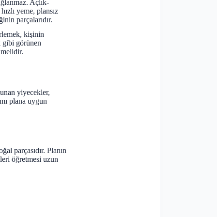
ağlanmaz. Açlık-
 hızlı yeme, plansız
inin parçalarıdır.
rlemek, kişinin
k gibi görünen
melidir.
lunan yiyecekler,
rtamı plana uygun
oğal parçasıdır. Planın
leri öğretmesi uzun