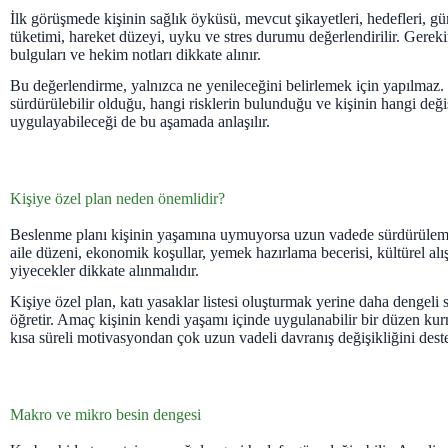
İlk görüşmede kişinin sağlık öyküsü, mevcut şikayetleri, hedefleri, g
tüketimi, hareket düzeyi, uyku ve stres durumu değerlendirilir. Gereki
bulguları ve hekim notları dikkate alınır.
Bu değerlendirme, yalnızca ne yenileceğini belirlemek için yapılmaz. 
sürdürülebilir olduğu, hangi risklerin bulunduğu ve kişinin hangi değiş
uygulayabileceği de bu aşamada anlaşılır.
Kişiye özel plan neden önemlidir?
Beslenme planı kişinin yaşamına uymuyorsa uzun vadede sürdürülemez
aile düzeni, ekonomik koşullar, yemek hazırlama becerisi, kültürel alı
yiyecekler dikkate alınmalıdır.
Kişiye özel plan, katı yasaklar listesi oluşturmak yerine daha dengeli
öğretir. Amaç kişinin kendi yaşamı içinde uygulanabilir bir düzen kur
kısa süreli motivasyondan çok uzun vadeli davranış değişikliğini deste
Makro ve mikro besin dengesi