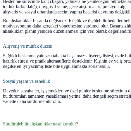
Beslenme sürecinde kalıcı başarı, yalnızca ne yenileceğini bilmekle s
tokluk farkındalığı, duygusal yeme, gece atıştırmaları, porsiyon algısı,
alışveriş ve sosyal ortamlarda seçim yapma becerisi davranış değişikliğ
Bu alışkanlıklar bir anda değişmez. Küçük ve ölçülebilir hedefler beli
motivasyonunu daha gerçekçi yönetmesine yardımcı olur. Başarısızlı
aksaklıklar, planın yeniden düzenlenmesi için veri olarak değerlendiril
Alışveriş ve mutfak düzeni
Sağlıklı beslenme yalnızca tabakta başlamaz; alışveriş listesi, evde bu
hazırlık süresi ve pratik alternatiflerle desteklenir. Kişinin ev ve iş o
değilse en iyi yazılmış liste bile uygulanmakta zorlanabilir.
Sosyal yaşam ve esneklik
Davetler, seyahatler, iş yemekleri ve özel günler beslenme sürecinin d
bu durumları tamamen yasaklaması yerine, daha dengeli seçim strateji
vadede daha sürdürülebilir olur.
Sürdürülebilir alışkanlıklar nasıl kurulur?