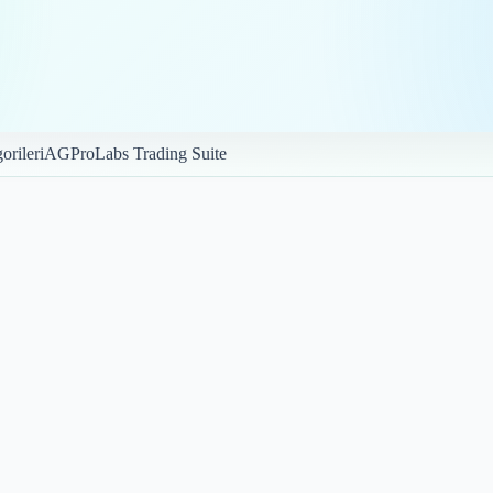
orileri
AGProLabs Trading Suite