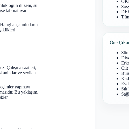
OKB
ünlük öğün düzeni, su
Sosy
rse laboratuvar
DEH
Tüm
Hangi alışkanlıkların
iklikleri
Öne Çıka
Sün
Diy
Erke
. Çalışma saatleri,
Cilt
şkanlıklar ve sevilen
Buru
Kad
Evd
 seçimler yapmayı
Sık 
masıdır. Bu yaklaşım,
Sağl
kler.