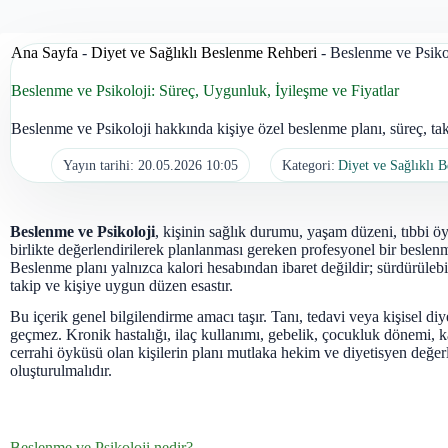
Ana Sayfa
-
Diyet ve Sağlıklı Beslenme Rehberi
-
Beslenme ve Psikol
Beslenme ve Psikoloji: Süreç, Uygunluk, İyileşme ve Fiyatlar
Beslenme ve Psikoloji hakkında kişiye özel beslenme planı, süreç, ta
Yayın tarihi:
20.05.2026 10:05
Kategori:
Diyet ve Sağlıklı 
Beslenme ve Psikoloji
, kişinin sağlık durumu, yaşam düzeni, tıbbi ö
birlikte değerlendirilerek planlanması gereken profesyonel bir beslenm
Beslenme planı yalnızca kalori hesabından ibaret değildir; sürdürülebil
takip ve kişiye uygun düzen esastır.
Bu içerik genel bilgilendirme amacı taşır. Tanı, tedavi veya kişisel diy
geçmez. Kronik hastalığı, ilaç kullanımı, gebelik, çocukluk dönemi, k
cerrahi öyküsü olan kişilerin planı mutlaka hekim ve diyetisyen değer
oluşturulmalıdır.
Beslenme ve Psikoloji nedir?