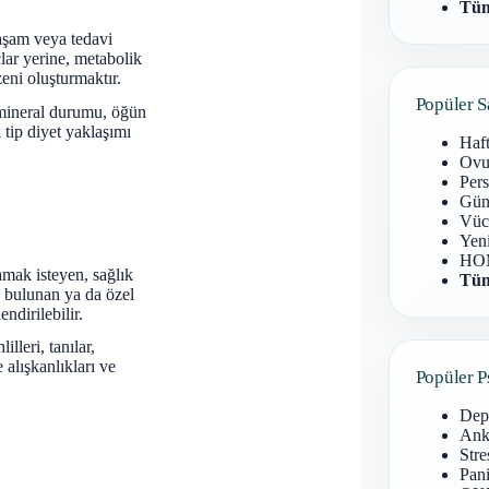
Tüm
yaşam veya tedavi
lar yerine, metabolik
eni oluşturmaktır.
Popüler S
n-mineral durumu, öğün
 tip diyet yaklaşımı
Haf
Ovu
Pers
Gün
Vüc
Yen
HOM
mak isteyen, sağlık
Tüm
ı bulunan ya da özel
dirilebilir.
lleri, tanılar,
 alışkanlıkları ve
Popüler P
Dep
Anks
Stre
Pani