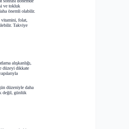
yat sonrası dönemde
si ve tokluk
daha önemli olabilir.
itamini, folat,
lebilir. Takviye
tlama alışkanlığı,
te düzeyi dikkate
yapılarıyla
 öğün düzeniyle daha
k değil, günlük