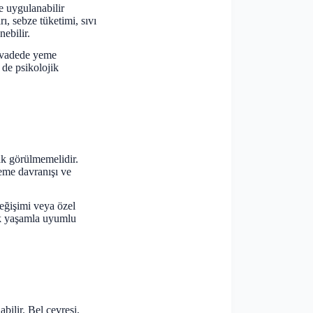
e uygulanabilir
ı, sebze tüketimi, sıvı
ebilir.
un vadede yeme
 de psikolojik
ak görülmemelidir.
yeme davranışı ve
değişimi veya özel
çek yaşamla uyumlu
bilir. Bel çevresi,