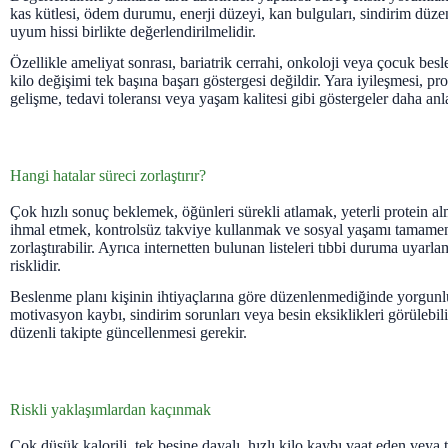
kas kütlesi, ödem durumu, enerji düzeyi, kan bulguları, sindirim düzen
uyum hissi birlikte değerlendirilmelidir.
Özellikle ameliyat sonrası, bariatrik cerrahi, onkoloji veya çocuk besl
kilo değişimi tek başına başarı göstergesi değildir. Yara iyileşmesi, p
gelişme, tedavi toleransı veya yaşam kalitesi gibi göstergeler daha anla
Hangi hatalar süreci zorlaştırır?
Çok hızlı sonuç beklemek, öğünleri sürekli atlamak, yeterli protein a
ihmal etmek, kontrolsüz takviye kullanmak ve sosyal yaşamı tamamen
zorlaştırabilir. Ayrıca internetten bulunan listeleri tıbbi duruma uya
risklidir.
Beslenme planı kişinin ihtiyaçlarına göre düzenlenmediğinde yorgunluk
motivasyon kaybı, sindirim sorunları veya besin eksiklikleri görülebil
düzenli takipte güncellenmesi gerekir.
Riskli yaklaşımlardan kaçınmak
Çok düşük kalorili, tek besine dayalı, hızlı kilo kaybı vaat eden veya