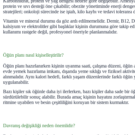
Karbonhidrat, protein ve yağ dengesi hedefe göre değişebilir. Ameli
protein ve sıvı desteği öne çıkabilir; obezite yönetiminde enerji denge
stratejileri; onkoloji sürecinde ise iştah, kilo kaybı ve tedavi toleransı 
Vitamin ve mineral durumu da göz ardı edilmemelidir. Demir, B12, D v
kalsiyum ve elektrolitler gibi başlıklar kişinin durumuna göre takip edi
kullanımı rastgele değil, profesyonel öneriyle planlanmalıdır.
Öğün planı nasıl kişiselleştirilir?
Öğün planı hazırlanırken kişinin uyanma saati, çalışma düzeni, öğün a
evde yemek hazırlama imkanı, dışarıda yeme sıklığı ve fiziksel aktivi
alınmalıdır. Aynı kalori hedefi, farklı yaşam düzenlerinde farklı öğün 
uygulanabilir.
Bazı kişiler sık öğünle daha iyi ilerlerken, bazı kişiler daha sade bir
sürdürülebilir sonuç alabilir. Burada amaç kişinin hayatını zorlaştırma
ritmine uyabilen ve besin çeşitliliğini koruyan bir sistem kurmaktır.
Davranış değişikliği neden önemlidir?