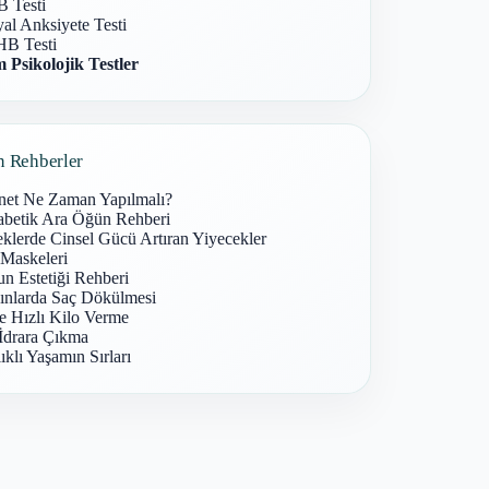
 Testi
al Anksiyete Testi
B Testi
 Psikolojik Testler
n Rehberler
net Ne Zaman Yapılmalı?
abetik Ara Öğün Rehberi
klerde Cinsel Gücü Artıran Yiyecekler
 Maskeleri
n Estetiği Rehberi
ınlarda Saç Dökülmesi
e Hızlı Kilo Verme
İdrara Çıkma
ıklı Yaşamın Sırları