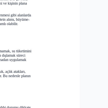
i ve kişinin plana
enmesi gibi alanlarda
rotein alımı, büyüme-
mlı olabilir.
lmamak, su tüketimini
 dışlamak süreci
rlamadan uygulamak
, açlık atakları,
ir. Bu nedenle planın
 tıbbi durumu dikkate