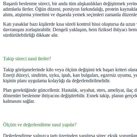
Başarılı beslenme süreci, bir anda tüm alışkanlıkları değiştirmek yerin
adımlarla ilerler. Öğün düzeni, porsiyon farkındalığı, protein kaynaklar
alımı, atıştırma yönetimi ve dışarıda yemek seçimleri zamanla düzenlen
Katı yasaklar bazı kişilerde kısa süreli kontrol hissi oluştursa da uz
davranışını zorlaştırabilir. Dengeli yaklaşım, hem fiziksel ihtiyacı hem
sürdürülebilirliği dikkate alır.
Takip süreci nasıl ilerler?
Takip görüşmelerinde kilo veya ölçüm değişimi tek başarı kriteri olar
Enerji düzeyi, sindirim, uyku, iştah, kan bulguları, egzersiz uyumu, 
kişinin planı uygulama kolaylığı da değerlendirilmelidir.
Plan gerektiğinde güncellenir. Hastalık, seyahat, stres, ameliyat, ilaç 
dönemler beslenme ihtiyacını değiştirebilir. Esnek takip, planın ger
kalmasını sağlar.
Ölçüm ve değerlendirme nasıl yapılır?
Değerlendirme yalnızca tartı üzerinden yapılırsa süreç eksik yorumlana