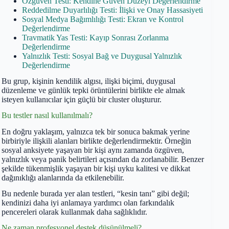
Özgüven Testi: Kendine Güven Düzeyi Değerlendirme
Reddedilme Duyarlılığı Testi: İlişki ve Onay Hassasiyeti
Sosyal Medya Bağımlılığı Testi: Ekran ve Kontrol
Değerlendirme
Travmatik Yas Testi: Kayıp Sonrası Zorlanma
Değerlendirme
Yalnızlık Testi: Sosyal Bağ ve Duygusal Yalnızlık
Değerlendirme
Bu grup, kişinin kendilik algısı, ilişki biçimi, duygusal
düzenleme ve günlük tepki örüntülerini birlikte ele almak
isteyen kullanıcılar için güçlü bir cluster oluşturur.
Bu testler nasıl kullanılmalı?
En doğru yaklaşım, yalnızca tek bir sonuca bakmak yerine
birbiriyle ilişkili alanları birlikte değerlendirmektir. Örneğin
sosyal anksiyete yaşayan bir kişi aynı zamanda özgüven,
yalnızlık veya panik belirtileri açısından da zorlanabilir. Benzer
şekilde tükenmişlik yaşayan bir kişi uyku kalitesi ve dikkat
dağınıklığı alanlarında da etkilenebilir.
Bu nedenle burada yer alan testleri, “kesin tanı” gibi değil;
kendinizi daha iyi anlamaya yardımcı olan farkındalık
pencereleri olarak kullanmak daha sağlıklıdır.
Ne zaman profesyonel destek düşünülmeli?