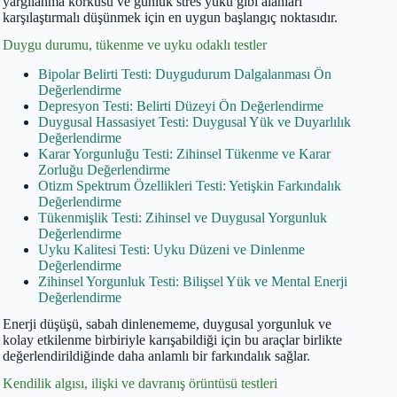
yargılanma korkusu ve günlük stres yükü gibi alanları
karşılaştırmalı düşünmek için en uygun başlangıç noktasıdır.
Duygu durumu, tükenme ve uyku odaklı testler
Bipolar Belirti Testi: Duygudurum Dalgalanması Ön
Değerlendirme
Depresyon Testi: Belirti Düzeyi Ön Değerlendirme
Duygusal Hassasiyet Testi: Duygusal Yük ve Duyarlılık
Değerlendirme
Karar Yorgunluğu Testi: Zihinsel Tükenme ve Karar
Zorluğu Değerlendirme
Otizm Spektrum Özellikleri Testi: Yetişkin Farkındalık
Değerlendirme
Tükenmişlik Testi: Zihinsel ve Duygusal Yorgunluk
Değerlendirme
Uyku Kalitesi Testi: Uyku Düzeni ve Dinlenme
Değerlendirme
Zihinsel Yorgunluk Testi: Bilişsel Yük ve Mental Enerji
Değerlendirme
Enerji düşüşü, sabah dinlenememe, duygusal yorgunluk ve
kolay etkilenme birbiriyle karışabildiği için bu araçlar birlikte
değerlendirildiğinde daha anlamlı bir farkındalık sağlar.
Kendilik algısı, ilişki ve davranış örüntüsü testleri