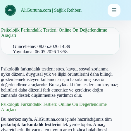
İçeriğe
geç
AliGurtuna.com | Sağlık Rehberi
Psikolojik Farkındalık Testleri: Online Ön Değerlendirme
Araçları
Güncelleme:
08.05.2026 14:39
Yayınlama:
06.05.2026 13:58
Psikolojik farkındalık testleri; stres, kaygı, sosyal zorlanma,
uyku düzeni, duygusal yük ve ilişki örüntülerini daha bilinçli
gözlemlemek isteyen kullanıcılar için hazırlanmış kısa ön
değerlendirme araçlarıdır. Bu sayfadaki tüm testler tanı koymaz;
belirtileri daha düzenli fark etmenize ve gerekirse doğru
zamanda destek düşünmenize yardımcı olur.
Psikolojik Farkındalık Testleri: Online Ön Değerlendirme
Araçları
Bu merkez sayfa, AliGurtuna.com içinde hazırladığımız tüm
psikolojik farkındalık testleri
ni tek yerde toplar. Amaç;
ziyaretçilerin ihtiyacına en uygun aracı hızlıca bulabilmesi,