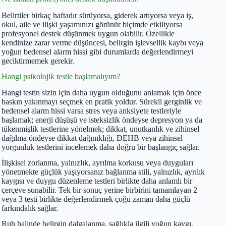
Belirtiler birkaç haftadır sürüyorsa, giderek artıyorsa veya iş,
okul, aile ve ilişki yaşamınızı görünür biçimde etkiliyorsa
profesyonel destek düşünmek uygun olabilir. Özellikle
kendinize zarar verme düşüncesi, belirgin işlevsellik kaybı veya
yoğun bedensel alarm hissi gibi durumlarda değerlendirmeyi
geciktirmemek gerekir.
Hangi psikolojik testle başlamalıyım?
Hangi testin sizin için daha uygun olduğunu anlamak için önce
baskın yakınmayı seçmek en pratik yoldur. Sürekli gerginlik ve
bedensel alarm hissi varsa stres veya anksiyete testleriyle
başlamak; enerji düşüşü ve isteksizlik öndeyse depresyon ya da
tükenmişlik testlerine yönelmek; dikkat, unutkanlık ve zihinsel
dağılma öndeyse dikkat dağınıklığı, DEHB veya zihinsel
yorgunluk testlerini incelemek daha doğru bir başlangıç sağlar.
İlişkisel zorlanma, yalnızlık, ayrılma korkusu veya duyguları
yönetmekte güçlük yaşıyorsanız bağlanma stili, yalnızlık, ayrılık
kaygısı ve duygu düzenleme testleri birlikte daha anlamlı bir
çerçeve sunabilir. Tek bir sonuç yerine birbirini tamamlayan 2
veya 3 testi birlikte değerlendirmek çoğu zaman daha güçlü
farkındalık sağlar.
Ruh halinde belirgin dalgalanma, sağlıkla ilgili yoğun kaygı,