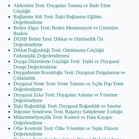
Aleksitimi Testi: Duyguları Tanıma ve İfade Etme
Güçlüğü
Bağlanma Stili Testi: İlişki Bağlanma Eğilimi
Değerlendirme
Beden Algısı Testi: Beden Memnuniyeti ve Görünüm
Baskısı
DEHB Belirti Testi: Dikkat ve Dürtüsellik Ön
Değerlendirme
Dikkat Dağınıklığı Testi: Odaklanma Güçlüğü
Farkındalık Değerlendirmesi
Duygu Düzenleme Güçlüğü Testi: Tepki ve Duygusal
Denge Değerlendirme
Duygudurum Bozukluğu Testi: Duygusal Dalgalanma ve
Çökkünlük
Duygusal Yeme Testi: Yeme Tutumu ve Açlık Dışı Yeme
Değerlendirme
Duygusal Zeka Testi: Duyguları Anlama ve Yönetme
Değerlendirme
İlişki Bağımlılığı Testi: Duygusal Bağımlılık ve Sınırlar
İmpostor Sendromu Testi: Başarıyı Sahiplenme Zorluğu
Mükemmeliyetçilik Testi: Kontrol ve Hata Kaygısı
Değerlendirme
Öfke Kontrolü Testi: Öfke Yönetimi ve Tepki Düzeni
Değerlendirme