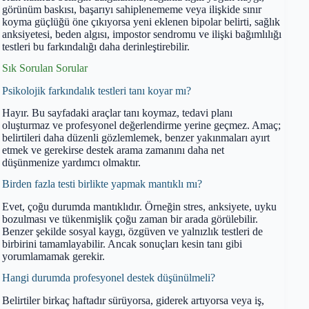
görünüm baskısı, başarıyı sahiplenememe veya ilişkide sınır
koyma güçlüğü öne çıkıyorsa yeni eklenen bipolar belirti, sağlık
anksiyetesi, beden algısı, impostor sendromu ve ilişki bağımlılığı
testleri bu farkındalığı daha derinleştirebilir.
Sık Sorulan Sorular
Psikolojik farkındalık testleri tanı koyar mı?
Hayır. Bu sayfadaki araçlar tanı koymaz, tedavi planı
oluşturmaz ve profesyonel değerlendirme yerine geçmez. Amaç;
belirtileri daha düzenli gözlemlemek, benzer yakınmaları ayırt
etmek ve gerekirse destek arama zamanını daha net
düşünmenize yardımcı olmaktır.
Birden fazla testi birlikte yapmak mantıklı mı?
Evet, çoğu durumda mantıklıdır. Örneğin stres, anksiyete, uyku
bozulması ve tükenmişlik çoğu zaman bir arada görülebilir.
Benzer şekilde sosyal kaygı, özgüven ve yalnızlık testleri de
birbirini tamamlayabilir. Ancak sonuçları kesin tanı gibi
yorumlamamak gerekir.
Hangi durumda profesyonel destek düşünülmeli?
Belirtiler birkaç haftadır sürüyorsa, giderek artıyorsa veya iş,