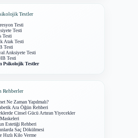
sikolojik Testler
resyon Testi
iyete Testi
s Testi
k Atak Testi
 Testi
al Anksiyete Testi
B Testi
 Psikolojik Testler
n Rehberler
net Ne Zaman Yapılmalı?
abetik Ara Öğün Rehberi
klerde Cinsel Gücü Artıran Yiyecekler
 Maskeleri
n Estetiği Rehberi
ınlarda Saç Dökülmesi
e Hızlı Kilo Verme