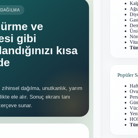
Kal
Ağız
Diy
Gast
Derm
Ürol
Nöro
Vita
Tüm
Popüler S
Haf
Ovu
Pers
Gün
Vüc
Yen
HOM
Tüm