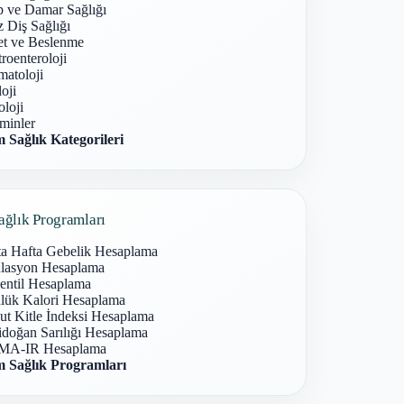
p ve Damar Sağlığı
 Diş Sağlığı
et ve Beslenme
roenteroloji
atoloji
oji
loji
minler
 Sağlık Kategorileri
ağlık Programları
ta Hafta Gebelik Hesaplama
lasyon Hesaplama
entil Hesaplama
lük Kalori Hesaplama
ut Kitle İndeksi Hesaplama
idoğan Sarılığı Hesaplama
A-IR Hesaplama
 Sağlık Programları