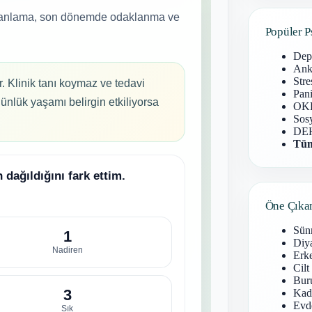
Popüler P
Dep
Anks
Stre
Pani
OKB
Sosy
DEH
Tüm
Öne Çıka
Sün
Diy
Erke
Cilt
Buru
Kad
Evd