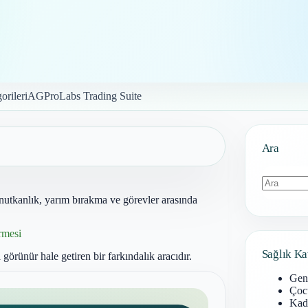
orileri
AGProLabs Trading Suite
Ara
unutkanlık, yarım bırakma ve görevler arasında
Sonuç
bulunamad
rmesi
Sağlık Ka
görünür hale getiren bir farkındalık aracıdır.
Gen
Çoc
Kadı