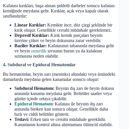
Kafatası kırıkları, başa alınan şiddetli darbeler sonucu kafatası
kemiğinde meydana gelir. Kırıklar, açık veya kapalı olarak
sınıflandırılır:
Linear Kırıklar:
Kemikte ince, düz çizgi şeklinde bir
kırık oluşur. Genellikle cerrahi müdahale gerektirmez.
Depresif Kırıklar:
Kırık kemik parçaları beynin
üzerine çöker ve beyin dokusuna zarar verebilir.
Baziler Kırıklar:
Kafatasının tabanında meydana gelir
ve beyin
omurilik
sıvısının burun ya da kulaktan
sızmasına neden olabilir.
4. Subdural ve Epidural Hematomlar
Bu hematomlar, beyin zarı (meninks) altındaki veya üstündeki
damarlarda meydana gelen kanamalar sonucu oluşur:
Subdural Hematom:
Beynin dış zarı ile beyin dokusu
arasında kanama meydana gelir. Belirtiler saatler veya
günler içinde ortaya çıkabilir.
Epidural Hematom
:
Kafatası ile beynin dış zarı
arasında biriken kan sonucu oluşur. Genellikle daha
hızlı ve ciddi belirtiler gösterir.
Tedavi:
Erken tanı ve cerrahi müdahale gereklidir.
Kanamanın kontrol altına alınmaması ölümcül olabilir.