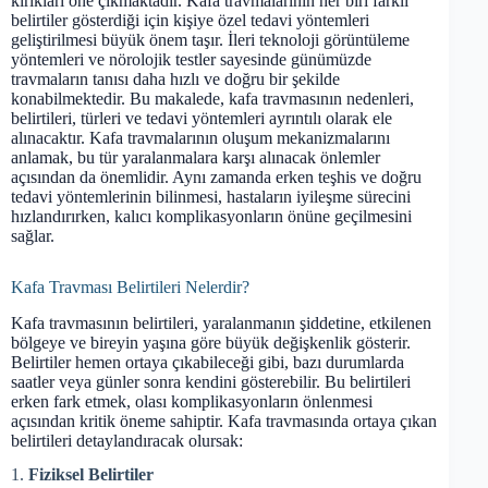
kırıkları öne çıkmaktadır. Kafa travmalarının her biri farklı
belirtiler gösterdiği için kişiye özel tedavi yöntemleri
geliştirilmesi büyük önem taşır. İleri teknoloji görüntüleme
yöntemleri ve nörolojik testler sayesinde günümüzde
travmaların tanısı daha hızlı ve doğru bir şekilde
konabilmektedir. Bu makalede, kafa travmasının nedenleri,
belirtileri, türleri ve tedavi yöntemleri ayrıntılı olarak ele
alınacaktır. Kafa travmalarının oluşum mekanizmalarını
anlamak, bu tür yaralanmalara karşı alınacak önlemler
açısından da önemlidir. Aynı zamanda erken teşhis ve doğru
tedavi yöntemlerinin bilinmesi, hastaların iyileşme sürecini
hızlandırırken, kalıcı komplikasyonların önüne geçilmesini
sağlar.
Kafa Travması Belirtileri Nelerdir?
Kafa travmasının belirtileri, yaralanmanın şiddetine, etkilenen
bölgeye ve bireyin yaşına göre büyük değişkenlik gösterir.
Belirtiler hemen ortaya çıkabileceği gibi, bazı durumlarda
saatler veya günler sonra kendini gösterebilir. Bu belirtileri
erken fark etmek, olası komplikasyonların önlenmesi
açısından kritik öneme sahiptir. Kafa travmasında ortaya çıkan
belirtileri detaylandıracak olursak:
1.
Fiziksel Belirtiler