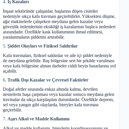
4.
İş Kazaları
İnşaat sektöründe çalışanlar, başlarına düşen cisimler
nedeniyle sıkça kafa travması geçirebilirler. Yüksekten düşme,
ağır makinelerle çalışırken meydana gelen kazalar veya
güvenlik önlemlerinin eksikliği iş kazalarının başlıca nedenleri
arasındadır. Özellikle kask kullanımının ihmal edilmesi,
yaralanmaların şiddetini artırabilir.
5.
Şiddet Olayları ve Fiziksel Saldırılar
Kafa travmaları, fiziksel saldırılar ve aile içi şiddet nedeniyle
de meydana gelebilir. Baş bölgesine sert bir şekilde vurulması
veya kafa bölgesine alınan darbeler ciddi beyin hasarlarına yol
açabilir.
6.
Trafik Dışı Kazalar ve Çevresel Faktörler
Doğal afetler sırasında enkaz altında kalma, devrilen
nesnelerin başa çarpması veya kazalar sonucu meydana gelen
travmalar da sıkça karşılaşılan durumlardır. Özellikle deprem,
sel veya yangın gibi olaylarda, bireyler kafa travması
geçirebilir.
7.
Aşırı Alkol ve Madde Kullanımı
Alkol ve madde kullanımı, bireylerin koordinasyonunu ve