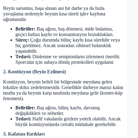
Beyin sarsıntısı, başa alınan ani bir darbe ya da hızla
yavaşlama nedeniyle beynin kısa süreli işlev kaybına
uğramasıdır.
Belirtiler:
Baş ağrısı, baş dönmesi, mide bulantısı,
geçici hafıza kaybı ve konsantrasyon bozuklukları.
Süreç:
Çoğu durumda bilinç kaybı kısa sürelidir veya
hiç görülmez. Ancak sonradan zihinsel bulanıklık
yaşanabilir.
Tedavi:
Dinlenme ve semptomların izlenmesi önerilir.
Sporcular için sahaya dönüş protokolleri uygulanır.
2. Kontüzyon (Beyin Ezilmesi)
Kontüzyon, beynin belirli bir bölgesinde meydana gelen
lokalize doku zedelenmesidir. Genellikle darbeye maruz kalan
tarafta ya da beynin karşı tarafında meydana gelir (kontre-küp
fenomeni).
Belirtiler:
Baş ağrısı, bilinç kaybı, davranış
değişiklikleri ve nöbetler.
Tedavi:
Hafif vakalarda gözlem yeterli olabilir. Ancak
büyük kontüzyonlarda cerrahi müdahale gerekebilir.
3. Kafatası Kırıkları