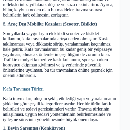
reflekslerini zayıflatarak düşme ve kaza riskini artırır. Ayrıca,
bilinç kaybına neden olan bu maddeler, travma sonrası
belirtilerin fark edilmesini zorlaştırır.
8.
Araç Dışı Mobilite Kazaları (Scooter, Bisiklet)
Son yıllarda yaygınlaşan elektrikli scooter ve bisiklet
kullanımı, kafa travmalarında artışa neden olmuştur. Kask
takılmaması veya dikkatsiz sürüş, yaralanmaları kaçınılmaz
hale getirir. Kafa travmalarının bu kadar geniş bir yelpazeye
yayılması, alınacak önlemlerin çeşitliliğini de zorunlu kılar.
Trafikte emniyet kemeri ve kask kullanımı, spor yaparken
koruyucu ekipman giyilmesi ve iş yerlerinde güvenlik
önlemlerine uyulması, bu tür travmaların önüne geçmek için
önemli adımlardır.
Kafa Travması Türleri
Kafa travmaları, oluşum şekli, etkilediği yapı ve yaralanmanın
şiddetine göre çeşitli kategorilere ayrılır. Her bir türün farklı
belirtileri ve tedavi gereksinimleri vardır. Travma türlerinin
anlaşılması, uygun tedavi yöntemlerinin belirlenmesinde ve
iyileşme sürecinin yönetilmesinde büyük önem taşır.
1. Beyin Sarsıntısı (Konküzyon)