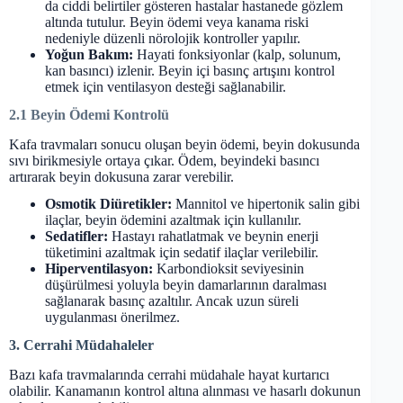
da ciddi belirtiler gösteren hastalar hastanede gözlem
altında tutulur. Beyin ödemi veya kanama riski
nedeniyle düzenli nörolojik kontroller yapılır.
Yoğun Bakım:
Hayati fonksiyonlar (kalp, solunum,
kan basıncı) izlenir. Beyin içi basınç artışını kontrol
etmek için ventilasyon desteği sağlanabilir.
2.1 Beyin Ödemi Kontrolü
Kafa travmaları sonucu oluşan beyin ödemi, beyin dokusunda
sıvı birikmesiyle ortaya çıkar. Ödem, beyindeki basıncı
artırarak beyin dokusuna zarar verebilir.
Osmotik Diüretikler:
Mannitol ve hipertonik salin gibi
ilaçlar, beyin ödemini azaltmak için kullanılır.
Sedatifler:
Hastayı rahatlatmak ve beynin enerji
tüketimini azaltmak için sedatif ilaçlar verilebilir.
Hiperventilasyon:
Karbondioksit seviyesinin
düşürülmesi yoluyla beyin damarlarının daralması
sağlanarak basınç azaltılır. Ancak uzun süreli
uygulanması önerilmez.
3. Cerrahi Müdahaleler
Bazı kafa travmalarında cerrahi müdahale hayat kurtarıcı
olabilir. Kanamanın kontrol altına alınması ve hasarlı dokunun