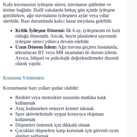
Kafa travmasının iyileşme süresi, travmanın şiddetine ve
türüne bağlıdır. Hafif vakalarda birkaç gün içinde iyileşme
görülürken, ağır travmaların iyileşmesi aylar veya yıllar
sürebilir. Bazı durumlarda kalıcı hasar meydana gelebilir.
Kritik İyileşme Dönemi:
İlk 6 ay, iyileşmenin en hızlı
olduğu dönemdir. Ancak, beyin plastisitesi sayesinde
iyileşme süreci yıllarca devam edebilir.
Uzun Dönem İzlem:
Ağır travma geçiren hastalarda,
tekrarlayan BT veya MR taramaları ile durum izlenir.
Ayrıca, bilişsel ve psikolojik değerlendirmeler düzenli
olarak yapılır.
Korunma Yöntemleri
Korunmanın bazı yolları şunlar olabilir:
Bisiklet veya motosiklet sırasında mutlaka kask
kullanmak
Araç kullanırken emniyet kemeri takmak
Spor aktivitelerinde uygun koruyucu ekipman
kullanmak
Düşmeleri önlemek için dikkatli olmak
Çocukları düşmelere karşı korumak için güvenli oyun
alanları sağlamak