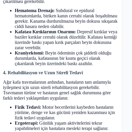
çıkarılması gerekebilir.
Hematoma Drenajı:
Subdural ve epidural
hematomlarda, biriken kanın cerrahi olarak boşaltılması
gerekir. Kanama durdurulmazsa beyin dokusu sıkışarak
ciddi hasara neden olabilir.
Kafatası Kırıklarının Onarımı:
Depresif kırıklar veya
baziler kırıklar cerrahi olarak düzeltilir. Kafatası kemiği
üzerinde baskı yapan kırık parçaları beyin dokusuna
zarar verebilir.
Kraniyektomi:
Beyin ödeminin çok şiddetli olduğu
durumlarda, kafatasının bir kısmı geçici olarak
çıkarılarak beyin üzerindeki baskı azaltılır.
4. Rehabilitasyon ve Uzun Süreli Tedavi
Ağır kafa travmalarının ardından, hastaların tam anlamıyla
iyileşmesi için uzun süreli rehabilitasyon gerekebilir.
Travmanın türüne ve hastanın genel sağlık durumuna göre
farklı tedavi yaklaşımları uygulanır.
Fizik Tedavi:
Motor becerilerini kaybeden hastaların
yürüme, denge ve kas gücünü yeniden kazanması için
fizik tedavi uygulanır.
Ergoterapi:
Günlük yaşam aktivitelerini tekrar
yapabilmeleri için hastalara mesleki terapi sağlanır.