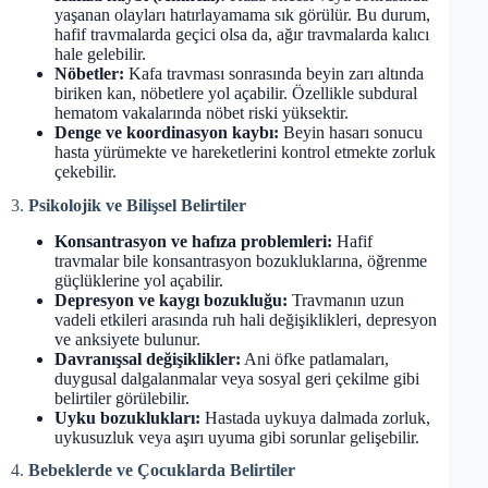
yaşanan olayları hatırlayamama sık görülür. Bu durum,
hafif travmalarda geçici olsa da, ağır travmalarda kalıcı
hale gelebilir.
Nöbetler:
Kafa travması sonrasında beyin zarı altında
biriken kan, nöbetlere yol açabilir. Özellikle subdural
hematom vakalarında nöbet riski yüksektir.
Denge ve koordinasyon kaybı:
Beyin hasarı sonucu
hasta yürümekte ve hareketlerini kontrol etmekte zorluk
çekebilir.
3.
Psikolojik ve Bilişsel Belirtiler
Konsantrasyon ve hafıza problemleri:
Hafif
travmalar bile konsantrasyon bozukluklarına, öğrenme
güçlüklerine yol açabilir.
Depresyon ve kaygı bozukluğu:
Travmanın uzun
vadeli etkileri arasında ruh hali değişiklikleri, depresyon
ve anksiyete bulunur.
Davranışsal değişiklikler:
Ani öfke patlamaları,
duygusal dalgalanmalar veya sosyal geri çekilme gibi
belirtiler görülebilir.
Uyku bozuklukları:
Hastada uykuya dalmada zorluk,
uykusuzluk veya aşırı uyuma gibi sorunlar gelişebilir.
4.
Bebeklerde ve Çocuklarda Belirtiler