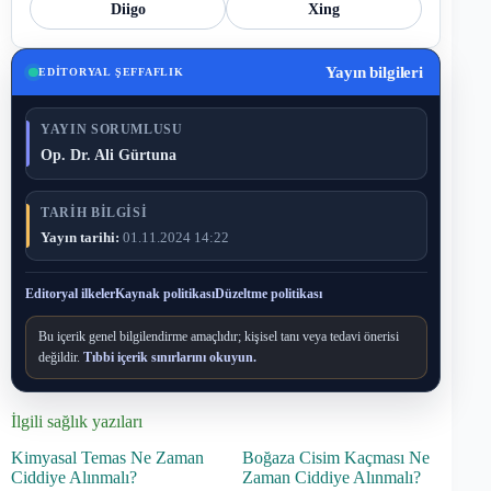
Diigo
Xing
Yayın bilgileri
EDITORYAL ŞEFFAFLIK
YAYIN SORUMLUSU
Op. Dr. Ali Gürtuna
TARIH BILGISI
Yayın tarihi:
01.11.2024 14:22
Editoryal ilkeler
Kaynak politikası
Düzeltme politikası
Bu içerik genel bilgilendirme amaçlıdır; kişisel tanı veya tedavi önerisi
değildir.
Tıbbi içerik sınırlarını okuyun.
İlgili sağlık yazıları
Kimyasal Temas Ne Zaman
Boğaza Cisim Kaçması Ne
Ciddiye Alınmalı?
Zaman Ciddiye Alınmalı?