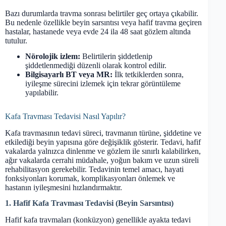
Bazı durumlarda travma sonrası belirtiler geç ortaya çıkabilir.
Bu nedenle özellikle beyin sarsıntısı veya hafif travma geçiren
hastalar, hastanede veya evde 24 ila 48 saat gözlem altında
tutulur.
Nörolojik izlem:
Belirtilerin şiddetlenip
şiddetlenmediği düzenli olarak kontrol edilir.
Bilgisayarlı BT veya MR:
İlk tetkiklerden sonra,
iyileşme sürecini izlemek için tekrar görüntüleme
yapılabilir.
Kafa Travması Tedavisi Nasıl Yapılır?
Kafa travmasının tedavi süreci, travmanın türüne, şiddetine ve
etkilediği beyin yapısına göre değişiklik gösterir. Tedavi, hafif
vakalarda yalnızca dinlenme ve gözlem ile sınırlı kalabilirken,
ağır vakalarda cerrahi müdahale, yoğun bakım ve uzun süreli
rehabilitasyon gerekebilir. Tedavinin temel amacı, hayati
fonksiyonları korumak, komplikasyonları önlemek ve
hastanın iyileşmesini hızlandırmaktır.
1. Hafif Kafa Travması Tedavisi (Beyin Sarsıntısı)
Hafif kafa travmaları (konküzyon) genellikle ayakta tedavi