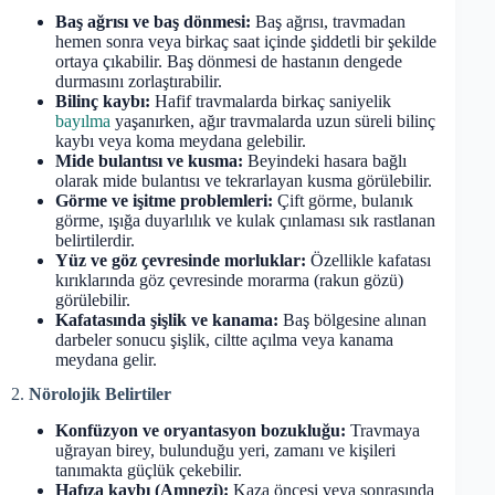
Baş ağrısı ve baş dönmesi:
Baş ağrısı, travmadan
hemen sonra veya birkaç saat içinde şiddetli bir şekilde
ortaya çıkabilir. Baş dönmesi de hastanın dengede
durmasını zorlaştırabilir.
Bilinç kaybı:
Hafif travmalarda birkaç saniyelik
bayılma
yaşanırken, ağır travmalarda uzun süreli bilinç
kaybı veya koma meydana gelebilir.
Mide bulantısı ve kusma:
Beyindeki hasara bağlı
olarak mide bulantısı ve tekrarlayan kusma görülebilir.
Görme ve işitme problemleri:
Çift görme, bulanık
görme, ışığa duyarlılık ve kulak çınlaması sık rastlanan
belirtilerdir.
Yüz ve göz çevresinde morluklar:
Özellikle kafatası
kırıklarında göz çevresinde morarma (rakun gözü)
görülebilir.
Kafatasında şişlik ve kanama:
Baş bölgesine alınan
darbeler sonucu şişlik, ciltte açılma veya kanama
meydana gelir.
2.
Nörolojik Belirtiler
Konfüzyon ve oryantasyon bozukluğu:
Travmaya
uğrayan birey, bulunduğu yeri, zamanı ve kişileri
tanımakta güçlük çekebilir.
Hafıza kaybı (Amnezi):
Kaza öncesi veya sonrasında