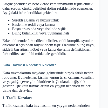
Küçük çocuklar ve bebeklerde kafa travmasını teşhis etmek
daha zordur, çünkü belirtileri doğru şekilde ifade edemezler.
Aşağıdaki belirtiler dikkat çekicidir:
Sürekli ağlama ve huzursuzluk
Beslenme reddi veya kusma
Başın arkasında veya üstünde şişlik
Bilinç bulanıklığı veya uyuklama hali
Erken dönemde fark edilen belirtiler, ciddi komplikasyonların
önlenmesi açısından büyük önem taşır. Özellikle bilinç kaybı,
şiddetli baş ağrısı, nöbet veya kalıcı davranış değişiklikleri
fark edilirse acil tıbbi müdahale gereklidir.
Kafa Travması Nedenleri Nelerdir?
Kafa travmalarının meydana gelmesinde birçok farklı neden
rol oynar. Bu nedenler, kişinin yaşam tarzı, çalışma koşulları
ve yaşadığı çevre gibi faktörlere bağlı olarak değişiklik
gösterir. İşte kafa travmalarının en yaygın nedenleri ve her
birine dair detaylar:
1.
Trafik Kazaları
Trafik kazaları, kafa travmasının en yaygın nedenlerinden