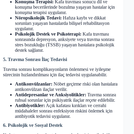
Konuşma Terapisi:
Kafa travması sonucu dil ve
konuşma becerilerinde bozulma yaşayan hastalar için
konuşma terapisi uygulanır.
Nöropsikolojik Tedavi:
Hafıza kaybı ve dikkat
sorunları yaşayan hastalarda bilişsel rehabilitasyon
uygulanır.
Psikolojik Destek ve Psikoterapi:
Kafa travması
sonrasında depresyon, anksiyete veya travma sonrası
stres bozukluğu (TSSB) yaşayan hastalara psikolojik
destek sağlanır.
5. Travma Sonrası İlaç Tedavisi
Travma sonrası komplikasyonların önlenmesi ve iyileşme
sürecinin hızlandırılması için ilaç tedavisi uygulanabilir.
Antikonvülzanlar:
Nöbet geçirme riski olan hastalara
antikonvülzan ilaçlar verilir.
Antidepresanlar ve Anksiyolitikler:
Travma sonrası
ruhsal sorunlar için psikiyatrik ilaçlar reçete edilebilir.
Antibiyotikler:
Açık kafatası kırıkları ve cerrahi
müdahaleler sonrası enfeksiyon riskini önlemek için
antibiyotik tedavisi uygulanır.
6. Psikolojik ve Sosyal Destek