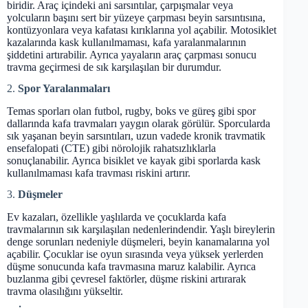
biridir. Araç içindeki ani sarsıntılar, çarpışmalar veya
yolcuların başını sert bir yüzeye çarpması beyin sarsıntısına,
kontüzyonlara veya kafatası kırıklarına yol açabilir. Motosiklet
kazalarında kask kullanılmaması, kafa yaralanmalarının
şiddetini artırabilir. Ayrıca yayaların araç çarpması sonucu
travma geçirmesi de sık karşılaşılan bir durumdur.
2.
Spor Yaralanmaları
Temas sporları olan futbol, rugby, boks ve güreş gibi spor
dallarında kafa travmaları yaygın olarak görülür. Sporcularda
sık yaşanan beyin sarsıntıları, uzun vadede kronik travmatik
ensefalopati (CTE) gibi nörolojik rahatsızlıklarla
sonuçlanabilir. Ayrıca bisiklet ve kayak gibi sporlarda kask
kullanılmaması kafa travması riskini artırır.
3.
Düşmeler
Ev kazaları, özellikle yaşlılarda ve çocuklarda kafa
travmalarının sık karşılaşılan nedenlerindendir. Yaşlı bireylerin
denge sorunları nedeniyle düşmeleri, beyin kanamalarına yol
açabilir. Çocuklar ise oyun sırasında veya yüksek yerlerden
düşme sonucunda kafa travmasına maruz kalabilir. Ayrıca
buzlanma gibi çevresel faktörler, düşme riskini artırarak
travma olasılığını yükseltir.