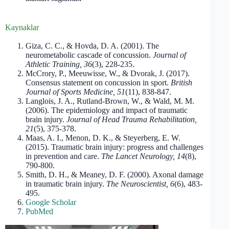
Kaynaklar
Giza, C. C., & Hovda, D. A. (2001). The
neurometabolic cascade of concussion.
Journal of
Athletic Training, 36
(3), 228-235.
McCrory, P., Meeuwisse, W., & Dvorak, J. (2017).
Consensus statement on concussion in sport.
British
Journal of Sports Medicine, 51
(11), 838-847.
Langlois, J. A., Rutland-Brown, W., & Wald, M. M.
(2006). The epidemiology and impact of traumatic
brain injury.
Journal of Head Trauma Rehabilitation,
21
(5), 375-378.
Maas, A. I., Menon, D. K., & Steyerberg, E. W.
(2015). Traumatic brain injury: progress and challenges
in prevention and care.
The Lancet Neurology, 14
(8),
790-800.
Smith, D. H., & Meaney, D. F. (2000). Axonal damage
in traumatic brain injury.
The Neuroscientist, 6
(6), 483-
495.
Google Scholar
PubMed