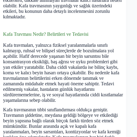
etkilerken, dikkate alınmayan travmalar kalıcı hasarlara neden
olabilir. Kafa travmasının yaygınlığı ve sağlık üzerindeki
etkileri, bu konunun daha detaylı incelenmesini zorunlu
kılmaktadır.
Kafa Travması Nedir? Belirtileri ve Tedavisi
Kafa travmaları, yalnızca fiziksel yaralanmalarla sınırlı
kalmayıp, ruhsal ve bilişsel süreçlerde de bozulmalara yol
açabilir. Hafif derecede yaşanan bir beyin sarsıntısı bile
konsantrasyon eksikliği, baş ağrısı ve uyku problemleri gibi
yan etkiler yaratabilir. Daha ciddi vakalarda ise bilinç kaybı,
koma ve kalıcı beyin hasarı ortaya çıkabilir. Bu nedenle kafa
travmalarının belirtilerini erken dönemde tanımak ve
zamanında müdahale etmek hayati öneme sahiptir. Tedavi
edilmemiş vakalar, hastaların günlük hayatlarını
sürdürememelerine, iş ve sosyal hayatlarında ciddi kısıtlamalar
yaşamalarına sebep olabilir.
Kafa travmasının tıbbi sınıflandırması oldukça geniştir.
Travmanın şiddetine, meydana geldiği bölgeye ve etkilediği
beyin yapısına bağlı olarak birçok farklı türden söz etmek
mümkündür. Bunlar arasında açık ve kapalı kafa
yaralanmaları, beyin sarsıntıları, kontüzyonlar ve kafa kemiği