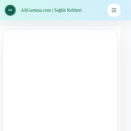
İçeriğe
geç
AliGurtuna.com | Sağlık Rehberi