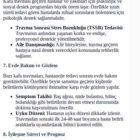
Kafa travması geçiren hastalar ve yakınları için psikolojik ve
sosyal destek programları büyük önem taşır. Özellikle uzun
süreli tedavi gören hastalarda ruhsal sorunların önlenmesi için
psikolojik destek sağlanmalıdır.
Travma Sonrası Stres Bozukluğu (TSSB) Tedavisi:
Travmanın ardından yaşanan korku ve endişe,
profesyonel destekle yönetilmelidir.
Aile Danışmanlığı:
Aile bireylerine, travma geçiren
hastaya nasıl destek verecekleri konusunda rehberlik
sağlanır.
7. Evde Bakım ve Gözlem
Bazı kafa travmaları, hastanede tedavi sonrası evde bakım
gerektirebilir. Özellikle beyin sarsıntısı geçiren kişilerde
belirtilerin kötüleşmesi ihtimaline karşı evde gözlem yapılır.
Semptom Takibi:
Baş ağrısı, mide bulantısı, bilinç
bulanıklığı gibi belirtilerin devam etmesi durumunda
doktora başvurulması önerilir.
Uyku Düzeni:
Hastanın uyku düzeni dikkatle izlenir.
Travmadan sonraki ilk 24-48 saat boyunca hasta belirli
aralıklarla uyandırılarak bilinci kontrol edilir.
8. İyileşme Süreci ve Prognoz