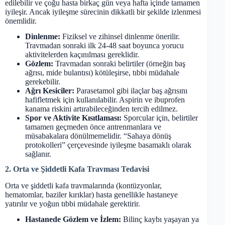
edilebilir ve çoğu hasta birkaç gün veya hafta içinde tamamen
iyileşir. Ancak iyileşme sürecinin dikkatli bir şekilde izlenmesi
önemlidir.
Dinlenme:
Fiziksel ve zihinsel dinlenme önerilir.
Travmadan sonraki ilk 24-48 saat boyunca yorucu
aktivitelerden kaçınılması gereklidir.
Gözlem:
Travmadan sonraki belirtiler (örneğin baş
ağrısı, mide bulantısı) kötüleşirse, tıbbi müdahale
gerekebilir.
Ağrı Kesiciler:
Parasetamol gibi ilaçlar baş ağrısını
hafifletmek için kullanılabilir. Aspirin ve ibuprofen
kanama riskini artırabileceğinden tercih edilmez.
Spor ve Aktivite Kısıtlaması:
Sporcular için, belirtiler
tamamen geçmeden önce antrenmanlara ve
müsabakalara dönülmemelidir. “Sahaya dönüş
protokolleri” çerçevesinde iyileşme basamaklı olarak
sağlanır.
2. Orta ve Şiddetli Kafa Travması Tedavisi
Orta ve şiddetli kafa travmalarında (kontüzyonlar,
hematomlar, baziler kırıklar) hasta genellikle hastaneye
yatırılır ve yoğun tıbbi müdahale gerektirir.
Hastanede Gözlem ve İzlem:
Bilinç kaybı yaşayan ya