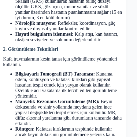
Skalası (GKS) kullanılarak hastanın bilinç düzeyi
ölçülür. GKS, göz açma, motor yanıtlar ve sözlü
yanıtlar üzerinden hastanın puanlanmasını sağlar (15 en
iyi durum, 3 en kötü durum).
Nörolojik muayene:
Refleksler, koordinasyon, güç
kaybı ve duyusal yanıtlar kontrol edilir.
Hayati bulguların izlenmesi:
Kalp atışı, kan basıncı,
oksijen seviyeleri ve solunum değerlendirilir.
2. Görüntüleme Teknikleri
Kafa travmalarının kesin tanısı için görüntüleme yöntemleri
kullanılır.
Bilgisayarlı Tomografi (BT) Taraması:
Kanama,
ödem, kontüzyon ve kafatası kırıkları gibi yapısal
hasarları tespit etmek için yaygın olarak kullanılır.
Özellikle acil vakalarda ilk tercih edilen görüntüleme
yöntemidir.
Manyetik Rezonans Görüntüleme (MR):
Beyin
dokusunda ve sinir yollarında meydana gelen ince
yapısal değişiklikleri tespit etmek için kullanılır. MR,
difüz aksonal yaralanma gibi durumların tanısında daha
etkilidir.
Röntgen:
Kafatası kırıklarının tespitinde kullanılır
ancak beyin dokusunu görüntülemede yetersiz kalır.