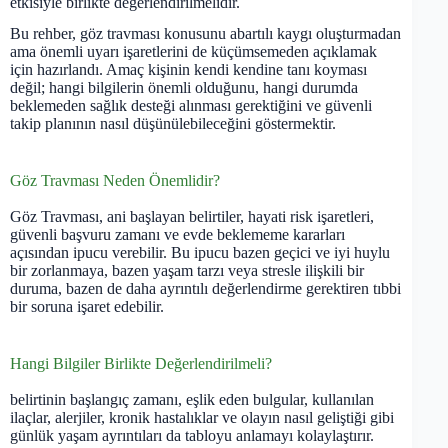
etkisiyle birlikte değerlendirilmelidir.
Bu rehber, göz travması konusunu abartılı kaygı oluşturmadan
ama önemli uyarı işaretlerini de küçümsemeden açıklamak
için hazırlandı. Amaç kişinin kendi kendine tanı koyması
değil; hangi bilgilerin önemli olduğunu, hangi durumda
beklemeden sağlık desteği alınması gerektiğini ve güvenli
takip planının nasıl düşünülebileceğini göstermektir.
Göz Travması Neden Önemlidir?
Göz Travması, ani başlayan belirtiler, hayati risk işaretleri,
güvenli başvuru zamanı ve evde beklememe kararları
açısından ipucu verebilir. Bu ipucu bazen geçici ve iyi huylu
bir zorlanmaya, bazen yaşam tarzı veya stresle ilişkili bir
duruma, bazen de daha ayrıntılı değerlendirme gerektiren tıbbi
bir soruna işaret edebilir.
Hangi Bilgiler Birlikte Değerlendirilmeli?
belirtinin başlangıç zamanı, eşlik eden bulgular, kullanılan
ilaçlar, alerjiler, kronik hastalıklar ve olayın nasıl geliştiği gibi
günlük yaşam ayrıntıları da tabloyu anlamayı kolaylaştırır.