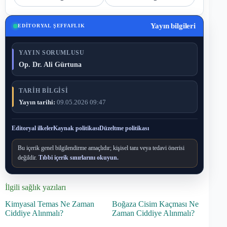
Yayın bilgileri
EDITORYAL ŞEFFAFLIK
YAYIN SORUMLUSU
Op. Dr. Ali Gürtuna
TARIH BILGISI
Yayın tarihi:
09.05.2026 09:47
Editoryal ilkeler
Kaynak politikası
Düzeltme politikası
Bu içerik genel bilgilendirme amaçlıdır; kişisel tanı veya tedavi önerisi
değildir.
Tıbbi içerik sınırlarını okuyun.
İlgili sağlık yazıları
Kimyasal Temas Ne Zaman
Boğaza Cisim Kaçması Ne
Ciddiye Alınmalı?
Zaman Ciddiye Alınmalı?