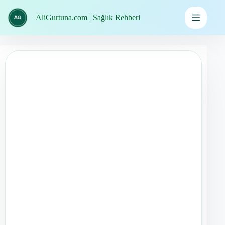
İçeriğe
geç
AliGurtuna.com | Sağlık Rehberi