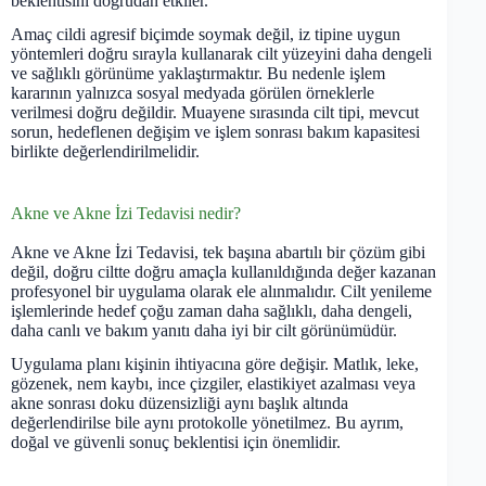
beklentisini doğrudan etkiler.
Amaç cildi agresif biçimde soymak değil, iz tipine uygun
yöntemleri doğru sırayla kullanarak cilt yüzeyini daha dengeli
ve sağlıklı görünüme yaklaştırmaktır. Bu nedenle işlem
kararının yalnızca sosyal medyada görülen örneklerle
verilmesi doğru değildir. Muayene sırasında cilt tipi, mevcut
sorun, hedeflenen değişim ve işlem sonrası bakım kapasitesi
birlikte değerlendirilmelidir.
Akne ve Akne İzi Tedavisi nedir?
Akne ve Akne İzi Tedavisi, tek başına abartılı bir çözüm gibi
değil, doğru ciltte doğru amaçla kullanıldığında değer kazanan
profesyonel bir uygulama olarak ele alınmalıdır. Cilt yenileme
işlemlerinde hedef çoğu zaman daha sağlıklı, daha dengeli,
daha canlı ve bakım yanıtı daha iyi bir cilt görünümüdür.
Uygulama planı kişinin ihtiyacına göre değişir. Matlık, leke,
gözenek, nem kaybı, ince çizgiler, elastikiyet azalması veya
akne sonrası doku düzensizliği aynı başlık altında
değerlendirilse bile aynı protokolle yönetilmez. Bu ayrım,
doğal ve güvenli sonuç beklentisi için önemlidir.