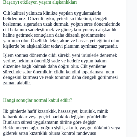
Başarıyı etkileyen yaşam alışkanlıkları
Cilt kalitesi yalnızca klinikte yapılan uygulamalarla
belirlenmez. Düzenli uyku, yeterli su tüketimi, dengeli
beslenme, sigaradan uzak durmak, yoğun stres dönemlerinde
cilt bakımını sadeleştirmek ve güneş koruyucuyu alışkanlık
haline getirmek sonuçların daha düzenli görünmesine
yardımcı olur. Özellikle leke, akne ve hassasiyet eğilimi olan
kişilerde bu alışkanlıklar tedavi planının ayrılmaz parçasıdır.
İşlem sonrası dönemde cildi sürekli yeni ürünlerle denemek
yerine, hekimin önerdiği sade ve hedefe uygun bakım
düzenine bağlı kalmak daha doğru olur. Cilt yenileme
sürecinde sabır önemlidir; cildin kendini toparlaması, nem
dengesini kurması ve renk tonunun daha dengeli görünmesi
zaman alabilir.
Hangi sonuçlar normal kabul edilir?
İlk günlerde hafif kızarıklık, hassasiyet, kuruluk, minik
kabarıklıklar veya geçici parlaklık değişimi görülebilir.
Bunların süresi uygulamanın türüne göre değişir.
Beklenmeyen ağrı, yoğun şişlik, akıntı, yaygın döküntü veya
giderek artan kızarıklık olursa kontrol randevusu