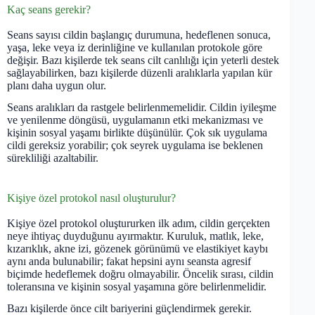
Kaç seans gerekir?
Seans sayısı cildin başlangıç durumuna, hedeflenen sonuca,
yaşa, leke veya iz derinliğine ve kullanılan protokole göre
değişir. Bazı kişilerde tek seans cilt canlılığı için yeterli destek
sağlayabilirken, bazı kişilerde düzenli aralıklarla yapılan kür
planı daha uygun olur.
Seans aralıkları da rastgele belirlenmemelidir. Cildin iyileşme
ve yenilenme döngüsü, uygulamanın etki mekanizması ve
kişinin sosyal yaşamı birlikte düşünülür. Çok sık uygulama
cildi gereksiz yorabilir; çok seyrek uygulama ise beklenen
sürekliliği azaltabilir.
Kişiye özel protokol nasıl oluşturulur?
Kişiye özel protokol oluştururken ilk adım, cildin gerçekten
neye ihtiyaç duyduğunu ayırmaktır. Kuruluk, matlık, leke,
kızarıklık, akne izi, gözenek görünümü ve elastikiyet kaybı
aynı anda bulunabilir; fakat hepsini aynı seansta agresif
biçimde hedeflemek doğru olmayabilir. Öncelik sırası, cildin
toleransına ve kişinin sosyal yaşamına göre belirlenmelidir.
Bazı kişilerde önce cilt bariyerini güçlendirmek gerekir.