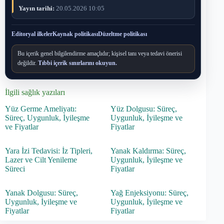
Yayın tarihi:
20.05.2026 10:05
Editoryal ilkeler
Kaynak politikası
Düzeltme politikası
Bu içerik genel bilgilendirme amaçlıdır; kişisel tanı veya tedavi önerisi
değildir.
Tıbbi içerik sınırlarını okuyun.
İlgili sağlık yazıları
Yüz Germe Ameliyatı:
Yüz Dolgusu: Süreç,
Süreç, Uygunluk, İyileşme
Uygunluk, İyileşme ve
ve Fiyatlar
Fiyatlar
Yara İzi Tedavisi: İz Tipleri,
Yanak Kaldırma: Süreç,
Lazer ve Cilt Yenileme
Uygunluk, İyileşme ve
Süreci
Fiyatlar
Yanak Dolgusu: Süreç,
Yağ Enjeksiyonu: Süreç,
Uygunluk, İyileşme ve
Uygunluk, İyileşme ve
Fiyatlar
Fiyatlar