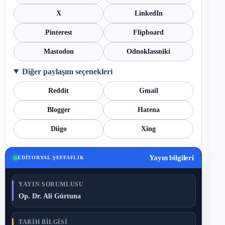
X
LinkedIn
Pinterest
Flipboard
Mastodon
Odnoklassniki
Diğer paylaşım seçenekleri
Reddit
Gmail
Blogger
Hatena
Diigo
Xing
Yayın bilgileri
EDITORYAL ŞEFFAFLIK
YAYIN SORUMLUSU
Op. Dr. Ali Gürtuna
TARIH BILGISI