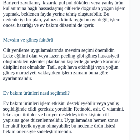
Bariyeri zayıflamış, kızarık, pul pul dökülen veya yanlış ürün
kullanımına bağlı hassaslaşmış ciltlerde doğrudan yoğun işlem
yapmak, beklenen fayda yerine tahriş oluşturabilir. Bu
nedenle iyi bir plan, yalnızca klinik uygulamayı değil, işlem
öncesi hazırlığı ve ev bakım düzenini de içerir.
Mevsim ve güneş faktörü
Cilt yenileme uygulamalarında mevsim seçimi önemlidir.
Leke eğilimi olan veya lazer, peeling gibi güneş hassasiyeti
oluşturabilen işlemler planlanan kişilerde güneşten korunma
disiplini net olmalıdır. Tatil, açık hava etkinliği veya yoğun
güneş maruziyeti yaklaşırken işlem zamanı buna göre
ayarlanmalıdır.
Ev bakım ürünleri nasıl seçilmeli?
Ev bakım ürünleri işlem etkisini destekleyebilir veya yanlış
seçildiğinde cildi gereksiz yorabilir. Retinoid, asit, C vitamini,
leke açıcı ürünler ve bariyer destekleyiciler kişinin cilt
yapısına göre düzenlenmelidir. Uygulamadan hemen sonra
her aktif içerik uygun olmayabilir; bu nedenle ürün listesi
hekim önerisiyle sadeleştirilmelidir.