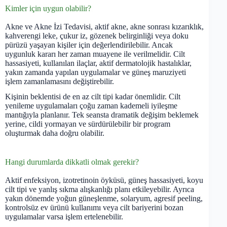
Kimler için uygun olabilir?
Akne ve Akne İzi Tedavisi, aktif akne, akne sonrası kızarıklık,
kahverengi leke, çukur iz, gözenek belirginliği veya doku
pürüzü yaşayan kişiler için değerlendirilebilir. Ancak
uygunluk kararı her zaman muayene ile verilmelidir. Cilt
hassasiyeti, kullanılan ilaçlar, aktif dermatolojik hastalıklar,
yakın zamanda yapılan uygulamalar ve güneş maruziyeti
işlem zamanlamasını değiştirebilir.
Kişinin beklentisi de en az cilt tipi kadar önemlidir. Cilt
yenileme uygulamaları çoğu zaman kademeli iyileşme
mantığıyla planlanır. Tek seansta dramatik değişim beklemek
yerine, cildi yormayan ve sürdürülebilir bir program
oluşturmak daha doğru olabilir.
Hangi durumlarda dikkatli olmak gerekir?
Aktif enfeksiyon, izotretinoin öyküsü, güneş hassasiyeti, koyu
cilt tipi ve yanlış sıkma alışkanlığı planı etkileyebilir. Ayrıca
yakın dönemde yoğun güneşlenme, solaryum, agresif peeling,
kontrolsüz ev ürünü kullanımı veya cilt bariyerini bozan
uygulamalar varsa işlem ertelenebilir.