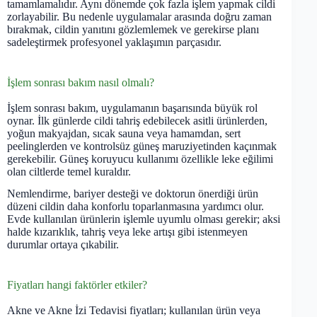
tamamlamalıdır. Aynı dönemde çok fazla işlem yapmak cildi
zorlayabilir. Bu nedenle uygulamalar arasında doğru zaman
bırakmak, cildin yanıtını gözlemlemek ve gerekirse planı
sadeleştirmek profesyonel yaklaşımın parçasıdır.
İşlem sonrası bakım nasıl olmalı?
İşlem sonrası bakım, uygulamanın başarısında büyük rol
oynar. İlk günlerde cildi tahriş edebilecek asitli ürünlerden,
yoğun makyajdan, sıcak sauna veya hamamdan, sert
peelinglerden ve kontrolsüz güneş maruziyetinden kaçınmak
gerekebilir. Güneş koruyucu kullanımı özellikle leke eğilimi
olan ciltlerde temel kuraldır.
Nemlendirme, bariyer desteği ve doktorun önerdiği ürün
düzeni cildin daha konforlu toparlanmasına yardımcı olur.
Evde kullanılan ürünlerin işlemle uyumlu olması gerekir; aksi
halde kızarıklık, tahriş veya leke artışı gibi istenmeyen
durumlar ortaya çıkabilir.
Fiyatları hangi faktörler etkiler?
Akne ve Akne İzi Tedavisi fiyatları; kullanılan ürün veya