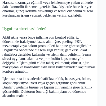
Hassas, kızarmaya eğilimli veya lekelenmeye yatkın ciltlerde
daha kontrollü ilerlemek gerekir. Bazı kişilerde önce bariyer
onarımı, güneş koruma alışkanlığı ve temel cilt bakım düzeni
kurulmadan işlem yapmak beklenen verimi azaltabilir.
Uygulama süreci nasıl ilerler?
Aktif akne varsa önce inflamasyon kontrol edilir; iz
döneminde fraksiyonel lazer, altın iğne, peeling, PRP,
mezoterapi veya bakım protokolleri iz tipine göre seçilebilir.
Uygulama öncesinde cilt temizliği yapılır, gerekirse lokal
rahatlatıcı destekler kullanılır ve işlem alanı belirlenir. Seans
süresi uygulama alanına ve protokolün kapsamına göre
değişebilir. İşlem günü cildin tahriş edilmemiş olması, ağır
makyajdan ve kontrolsüz aktif ürün kullanımından kaçınılması
konforu artırabilir.
İşlem sonrası ilk saatlerde hafif kızarıklık, hassasiyet, ödem,
küçük enjeksiyon izleri veya geçici gerginlik görülebilir.
Bunlar uygulama türüne ve kişinin cilt yanıtına göre farklılık
gösterebilir. Doktorun önerdiği bakım planı bu dönemde
aksatılmamalıdır.