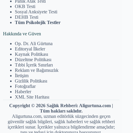
Panik Atak Testi
OKB Testi
Sosyal Anksiyete Testi
DEHB Testi
Tüm Psikolojik Testler
Hakkında ve Güven
Op. Dr. Ali Gürtuna
Editoryal İlkeler
Kaynak Politikası
Düzeltme Politikası
Tıbbi İçerik Sınırları
Reklam ve Bağımsızlık
İletişim
Gizlilik Politikası
Fotoğraflar
Haberler
XML Site Haritası
Copyright © 2026 Sağlık Rehberi: Aligurtuna.com |
Tüm hakları saklıdır.
Aligurtuna.com, uzman editörlük süzgecinden geçen
güvenilir sağlık bilgileri, sağlık haberleri ve sağlık rehberi
içerikleri sunar. İçerikler yalnızca bilgilendirme amaçlıdır;
tanı ve tedavi için doktorunuza başvurunuz.