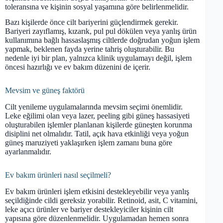
toleransına ve kişinin sosyal yaşamına göre belirlenmelidir.
Bazı kişilerde önce cilt bariyerini güçlendirmek gerekir.
Bariyeri zayıflamış, kızarık, pul pul dökülen veya yanlış ürün
kullanımına bağlı hassaslaşmış ciltlerde doğrudan yoğun işlem
yapmak, beklenen fayda yerine tahriş oluşturabilir. Bu
nedenle iyi bir plan, yalnızca klinik uygulamayı değil, işlem
öncesi hazırlığı ve ev bakım düzenini de içerir.
Mevsim ve güneş faktörü
Cilt yenileme uygulamalarında mevsim seçimi önemlidir.
Leke eğilimi olan veya lazer, peeling gibi güneş hassasiyeti
oluşturabilen işlemler planlanan kişilerde güneşten korunma
disiplini net olmalıdır. Tatil, açık hava etkinliği veya yoğun
güneş maruziyeti yaklaşırken işlem zamanı buna göre
ayarlanmalıdır.
Ev bakım ürünleri nasıl seçilmeli?
Ev bakım ürünleri işlem etkisini destekleyebilir veya yanlış
seçildiğinde cildi gereksiz yorabilir. Retinoid, asit, C vitamini,
leke açıcı ürünler ve bariyer destekleyiciler kişinin cilt
yapısına göre düzenlenmelidir. Uygulamadan hemen sonra