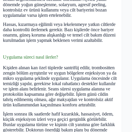
dönemde yoğun güneşlenme, solaryum, agresif peeling,
kontrolsüz ev ürünü kullanımı veya cilt bariyerini bozan
uygulamalar varsa işlem ertelenebilir.
Hassas, kızarmaya eğilimli veya lekelenmeye yatkın ciltlerde
daha kontrollü ilerlemek gerekir. Bazı kişilerde önce bariyer
onarımı, güneş koruma alışkanlığı ve temel cilt bakım düzeni
kurulmadan işlem yapmak beklenen verimi azaltabilir.
Uygulama süreci nasıl ilerler?
Kişiden alınan kan özel tüplerde santrifüj edilir, trombositten
zengin bölüm ayrıştırılır ve uygun bölgelere enjeksiyon ya da
mikro uygulama şeklinde uygulanır. Uygulama öncesinde cilt
temizliği yapılır, gerekirse lokal rahatlatıcı destekler kullanılır
ve işlem alanı belirlenir. Seans süresi uygulama alanına ve
protokolün kapsamına göre değişebilir. İşlem günü cildin
tahriş edilmemiş olması, ağır makyajdan ve kontrolsüz aktif
ürün kullanımından kaçınılması konforu artırabilir.
İşlem sonrası ilk saatlerde hafif kızarıklık, hassasiyet, ödem,
küçük enjeksiyon izleri veya geçici gerginlik görülebilir.
Bunlar uygulama türüne ve kişinin cilt yanıtına göre farklılık
gösterebilir. Doktorun önerdiği bakım planı bu dönemde