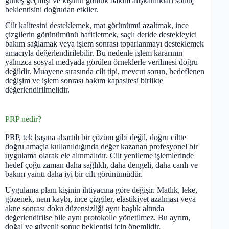
güneş geçmişi ve kişinin günlük bakım alışkanlıkları sonuç
beklentisini doğrudan etkiler.
Cilt kalitesini desteklemek, mat görünümü azaltmak, ince
çizgilerin görünümünü hafifletmek, saçlı deride destekleyici
bakım sağlamak veya işlem sonrası toparlanmayı desteklemek
amacıyla değerlendirilebilir. Bu nedenle işlem kararının
yalnızca sosyal medyada görülen örneklerle verilmesi doğru
değildir. Muayene sırasında cilt tipi, mevcut sorun, hedeflenen
değişim ve işlem sonrası bakım kapasitesi birlikte
değerlendirilmelidir.
PRP nedir?
PRP, tek başına abartılı bir çözüm gibi değil, doğru ciltte
doğru amaçla kullanıldığında değer kazanan profesyonel bir
uygulama olarak ele alınmalıdır. Cilt yenileme işlemlerinde
hedef çoğu zaman daha sağlıklı, daha dengeli, daha canlı ve
bakım yanıtı daha iyi bir cilt görünümüdür.
Uygulama planı kişinin ihtiyacına göre değişir. Matlık, leke,
gözenek, nem kaybı, ince çizgiler, elastikiyet azalması veya
akne sonrası doku düzensizliği aynı başlık altında
değerlendirilse bile aynı protokolle yönetilmez. Bu ayrım,
doğal ve güvenli sonuç beklentisi için önemlidir.