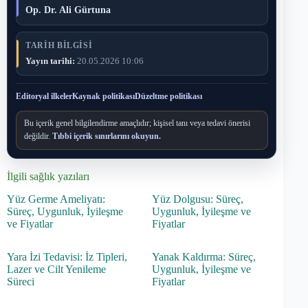
Op. Dr. Ali Gürtuna
TARIH BILGISI
Yayın tarihi:
20.05.2026 10:06
Editoryal ilkeler
Kaynak politikası
Düzeltme politikası
Bu içerik genel bilgilendirme amaçlıdır; kişisel tanı veya tedavi önerisi
değildir.
Tıbbi içerik sınırlarını okuyun.
İlgili sağlık yazıları
Yüz Germe Ameliyatı:
Yüz Dolgusu: Süreç,
Süreç, Uygunluk, İyileşme
Uygunluk, İyileşme ve
ve Fiyatlar
Fiyatlar
Yara İzi Tedavisi: İz Tipleri,
Yanak Kaldırma: Süreç,
Lazer ve Cilt Yenileme
Uygunluk, İyileşme ve
Süreci
Fiyatlar