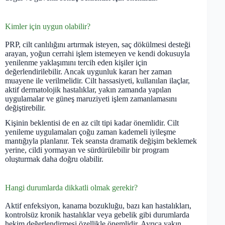
Kimler için uygun olabilir?
PRP, cilt canlılığını artırmak isteyen, saç dökülmesi desteği
arayan, yoğun cerrahi işlem istemeyen ve kendi dokusuyla
yenilenme yaklaşımını tercih eden kişiler için
değerlendirilebilir. Ancak uygunluk kararı her zaman
muayene ile verilmelidir. Cilt hassasiyeti, kullanılan ilaçlar,
aktif dermatolojik hastalıklar, yakın zamanda yapılan
uygulamalar ve güneş maruziyeti işlem zamanlamasını
değiştirebilir.
Kişinin beklentisi de en az cilt tipi kadar önemlidir. Cilt
yenileme uygulamaları çoğu zaman kademeli iyileşme
mantığıyla planlanır. Tek seansta dramatik değişim beklemek
yerine, cildi yormayan ve sürdürülebilir bir program
oluşturmak daha doğru olabilir.
Hangi durumlarda dikkatli olmak gerekir?
Aktif enfeksiyon, kanama bozukluğu, bazı kan hastalıkları,
kontrolsüz kronik hastalıklar veya gebelik gibi durumlarda
hekim değerlendirmesi özellikle önemlidir. Ayrıca yakın