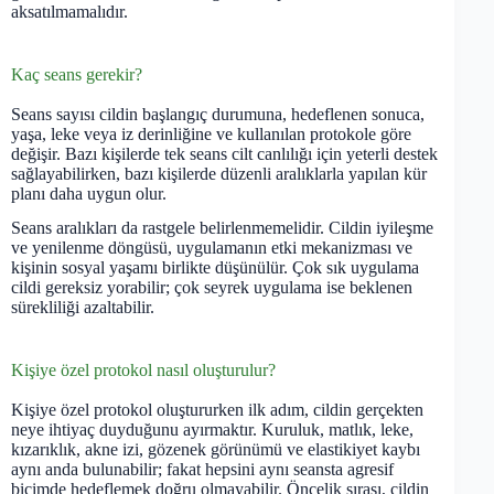
aksatılmamalıdır.
Kaç seans gerekir?
Seans sayısı cildin başlangıç durumuna, hedeflenen sonuca,
yaşa, leke veya iz derinliğine ve kullanılan protokole göre
değişir. Bazı kişilerde tek seans cilt canlılığı için yeterli destek
sağlayabilirken, bazı kişilerde düzenli aralıklarla yapılan kür
planı daha uygun olur.
Seans aralıkları da rastgele belirlenmemelidir. Cildin iyileşme
ve yenilenme döngüsü, uygulamanın etki mekanizması ve
kişinin sosyal yaşamı birlikte düşünülür. Çok sık uygulama
cildi gereksiz yorabilir; çok seyrek uygulama ise beklenen
sürekliliği azaltabilir.
Kişiye özel protokol nasıl oluşturulur?
Kişiye özel protokol oluştururken ilk adım, cildin gerçekten
neye ihtiyaç duyduğunu ayırmaktır. Kuruluk, matlık, leke,
kızarıklık, akne izi, gözenek görünümü ve elastikiyet kaybı
aynı anda bulunabilir; fakat hepsini aynı seansta agresif
biçimde hedeflemek doğru olmayabilir. Öncelik sırası, cildin