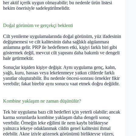
her aktif içerik uygun olmayabilir; bu nedenle ürün listesi
hekim önerisiyle sadeleştirilmelidir.
Doğal görünüm ve gerçekçi beklenti
Cilt yenileme uygulamalarında doğal görünüm, yüz ifadesinin
değişmemesi ve cilt kalitesinin daha sağlıklı algılanması
anlamına gelir. PRP ile hedeflenen etki, kişiyi farklı biri gibi
göstermek değil, mevcut cilt yapısını daha bakımlı ve dengeli
hale getirmektir.
Sonuçlar kişiden kişiye değişir. Aynı uygulama genç, kalın,
yağlı, kuru, hassas veya lekelenmeye yatkın ciltlerde farklı
yanıtlar oluşturabilir. Bu nedenle öncesi-sonrası örnekler fikir
verebilir; fakat birebir aynı sonucu vaat etmek doğru değildir.
Kombine yaklaşım ne zaman düşünülür?
Tek bir uygulama bazı cilt hedefleri için yeterli olabilir; ancak
karma sorunlarda kombine yaklaşım daha dengeli sonuç
verebilir. Örneğin leke eğilimi ile nem kaybı birlikteyse
yalnızca lekeye odaklanmak cildin genel kalitesini ihmal
edebilir. Akne iziyle gözenek görünümü birlikteyse yüzey,