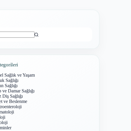
ı
tegorileri
el Sağlık ve Yaşam
uk Sağlığı
n Sağlığı
p ve Damar Sağlığı
 Diş Sağlığı
et ve Beslenme
roenteroloji
atoloji
oji
loji
minler