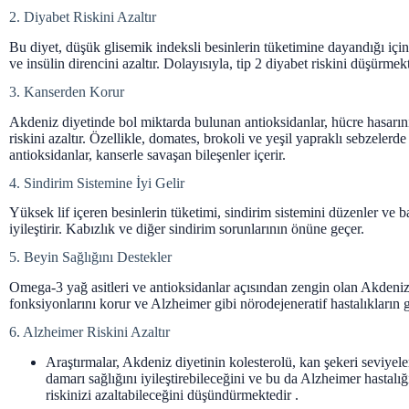
2. Diyabet Riskini Azaltır
Bu diyet, düşük glisemik indeksli besinlerin tüketimine dayandığı içi
ve insülin direncini azaltır. Dolayısıyla, tip 2 diyabet riskini düşürmekt
3. Kanserden Korur
Akdeniz diyetinde bol miktarda bulunan antioksidanlar, hücre hasarın
riskini azaltır. Özellikle, domates, brokoli ve yeşil yapraklı sebzelerd
antioksidanlar, kanserle savaşan bileşenler içerir.
4. Sindirim Sistemine İyi Gelir
Yüksek lif içeren besinlerin tüketimi, sindirim sistemini düzenler ve b
iyileştirir. Kabızlık ve diğer sindirim sorunlarının önüne geçer.
5. Beyin Sağlığını Destekler
Omega-3 yağ asitleri ve antioksidanlar açısından zengin olan Akdeniz
fonksiyonlarını korur ve Alzheimer gibi nörodejeneratif hastalıkların ge
6. Alzheimer Riskini Azaltır
Araştırmalar, Akdeniz diyetinin kolesterolü, kan şekeri seviyele
damarı sağlığını iyileştirebileceğini ve bu da Alzheimer hastal
riskinizi azaltabileceğini düşündürmektedir .