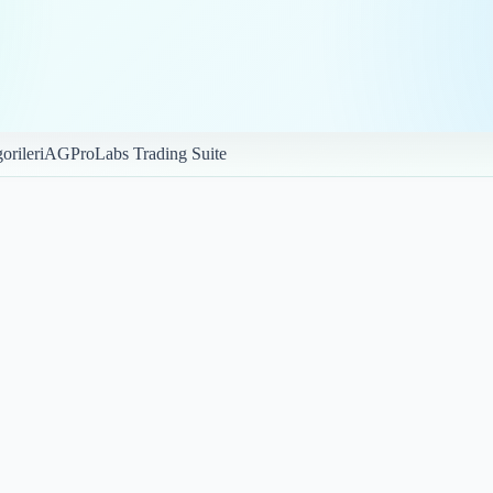
orileri
AGProLabs Trading Suite