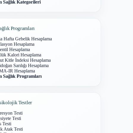
 Sağlık Kategorileri
ağlık Programları
ta Hafta Gebelik Hesaplama
lasyon Hesaplama
entil Hesaplama
lük Kalori Hesaplama
ut Kitle İndeksi Hesaplama
idoğan Sarılığı Hesaplama
A-IR Hesaplama
 Sağlık Programları
sikolojik Testler
resyon Testi
iyete Testi
s Testi
k Atak Testi