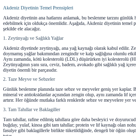
Akdeniz Diyetinin Temel Prensipleri
Akdeniz diyetinin ana hatlarını anlamak, bu beslenme tarzını günlük 
edebilmek için oldukça önemlidir. Aşağıda, Akdeniz diyetinin temel pre
şekilde ele alacağız.
1. Zeytinyağı ve Sağlıklı Yağlar
Akdeniz diyetinde zeytinyağı, ana yağ kaynağı olarak kabul edilir. Zey
doymamış yağlar bakımından zengindir ve kalp sağlığına olumlu etkile
Aynı zamanda, kötü kolesterolü (LDL) düşürürken iyi kolesterolü (HD
Zeytinyağının yanı sıra, ceviz, badem, avokado gibi sağlıklı yağ içere
diyetin önemli bir parçasıdır.
2. Taze Meyve ve Sebzeler
Günlük beslenme planında taze sebze ve meyveler geniş yer kaplar. Bu
mineral ve antioksidanlar açısından zengin olup, aynı zamanda lif içeri
artırır. Her öğünde mutlaka farklı renklerde sebze ve meyvelere yer ve
3. Tam Tahıllar ve Baklagiller
Tam tahıllar, rafine edilmiş tahıllara göre daha besleyici ve doyurucu
buğday, yulaf, kinoa gibi tam tahıllar; protein ve lif kaynağı olan no
fasulye gibi baklagillerle birlikte tüketildiğinde, dengeli bir öğün olu
tutar.