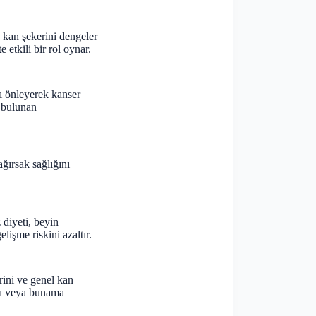
n kan şekerini dengeler
e etkili bir rol oynar.
ı önleyerek kanser
e bulunan
ağırsak sağlığını
 diyeti, beyin
lişme riskini azaltır.
rini ve genel kan
ığı veya bunama