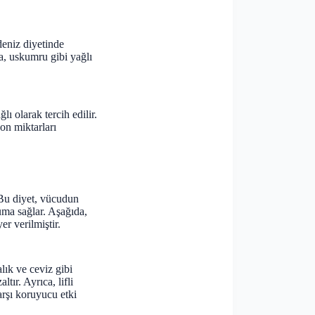
deniz diyetinde
ya, uskumru gibi yağlı
lı olarak tercih edilir.
yon miktarları
 Bu diyet, vücudun
ruma sağlar. Aşağıda,
er verilmiştir.
alık ve ceviz gibi
tır. Ayrıca, lifli
arşı koruyucu etki