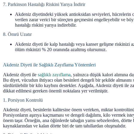
7. Parkinson Hastalığı Riskini Yarıya İndirir
Akdeniz diyetindeki yüksek antioksidan seviyeleri, hücrelerin ok
verilen zarar verici bir süreçten geçmesini engelleyebilir ve bö
hastalığı riskini yarıya indirebilir.
8. Ömrü Uzatır
Akdeniz diyeti ile kalp hastalığı veya kanser gelişme riskinizi a
ölüm riskinizi % 20 oranında azaltmış olursunuz.
Akdeniz Diyeti ile Sağlıklı Zayıflama Yöntemleri
Akdeniz diyeti ile
sağlıklı zayıflama
, yalnızca düşük kalori alımına day
Bu diyet, vücudun ihtiyacı olan besinleri dengeli bir şekilde almasını 
sürdürülebilir bir kilo kaybını destekler. Aşağıda, Akdeniz diyeti ile 
dikkat edilmesi gereken önemli noktalara yer verilmiştir.
1. Porsiyon Kontrolü
Akdeniz diyeti, besinlerin kalitesine önem verirken, miktar kontrolün
Porsiyonların aşırıya kaçmaması ve dengeli dağılımı, kilo vermek iste
önem taşır. Örneğin, ana öğünlerde tabağın yarısı sebzelerden, dörtte b
kaynaklarından ve kalan dörtte biri de tam tahıllardan oluşmalıdır.