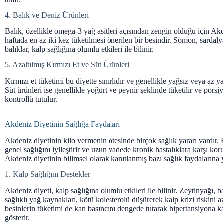
4. Balık ve Deniz Ürünleri
Balık, özellikle omega-3 yağ asitleri açısından zengin olduğu için Ak
haftada en az iki kez tüketilmesi önerilen bir besindir. Somon, sardal
balıklar, kalp sağlığına olumlu etkileri ile bilinir.
5. Azaltılmış Kırmızı Et ve Süt Ürünleri
Kırmızı et tüketimi bu diyette sınırlıdır ve genellikle yağsız veya az yağ
Süt ürünleri ise genellikle yoğurt ve peynir şeklinde tüketilir ve porsi
kontrollü tutulur.
Akdeniz Diyetinin Sağlığa Faydaları
Akdeniz diyetinin kilo vermenin ötesinde birçok sağlık yararı vardır.
genel sağlığını iyileştirir ve uzun vadede kronik hastalıklara karşı ko
Akdeniz diyetinin bilimsel olarak kanıtlanmış bazı sağlık faydalarına y
1. Kalp Sağlığını Destekler
Akdeniz diyeti, kalp sağlığına olumlu etkileri ile bilinir. Zeytinyağı, b
sağlıklı yağ kaynakları, kötü kolesterolü düşürerek kalp krizi riskini azal
besinlerin tüketimi de kan basıncını dengede tutarak hipertansiyona k
gösterir.