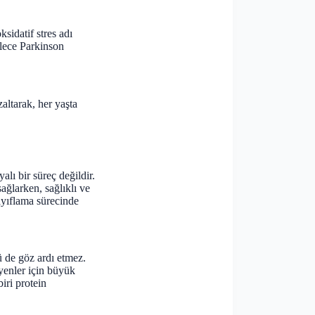
sidatif stres adı
ylece Parkinson
zaltarak, her yaşta
alı bir süreç değildir.
sağlarken, sağlıklı ve
zayıflama sürecinde
ü de göz ardı etmez.
yenler için büyük
iri protein