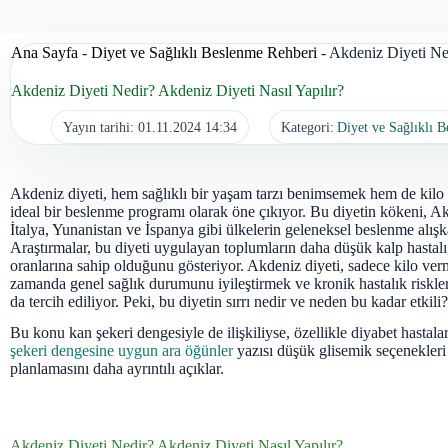
Ana Sayfa
-
Diyet ve Sağlıklı Beslenme Rehberi
-
Akdeniz Diyeti Ned
Akdeniz Diyeti Nedir? Akdeniz Diyeti Nasıl Yapılır?
Yayın tarihi:
01.11.2024 14:34
Kategori:
Diyet ve Sağlıklı 
Akdeniz diyeti, hem sağlıklı bir yaşam tarzı benimsemek hem de kilo 
ideal bir beslenme programı olarak öne çıkıyor. Bu diyetin kökeni, A
İtalya, Yunanistan ve İspanya gibi ülkelerin geleneksel beslenme alışk
Araştırmalar, bu diyeti uygulayan toplumların daha düşük kalp hastalı
oranlarına sahip olduğunu gösteriyor. Akdeniz diyeti, sadece kilo verm
zamanda genel sağlık durumunu iyileştirmek ve kronik hastalık riskle
da tercih ediliyor. Peki, bu diyetin sırrı nedir ve neden bu kadar etkili?
Bu konu kan şekeri dengesiyle de ilişkiliyse, özellikle diyabet hastala
şekeri dengesine uygun ara öğünler
yazısı düşük glisemik seçenekleri
planlamasını daha ayrıntılı açıklar.
Akdeniz Diyeti Nedir? Akdeniz Diyeti Nasıl Yapılır?