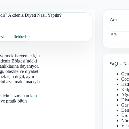
ir? Akdeniz Diyeti Nasıl Yapılır?
Ara
Beslenme Rehberi
Sonuç
bulunamad
vermek isteyenler için
kdeniz Bölgesi’ndeki
Sağlık Ka
anlıklarına dayanıyor.
ğı, obezite ve diyabet
Gen
ek için değil, aynı
Çoc
rini azaltmak amacıyla
Kadı
Kal
Ağız
rı için hazırlanan
kan
Diy
 ve pratik öğün
Gast
Derm
Ürol
Nöro
Vita