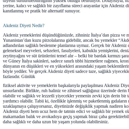
diyetin sürdürülebilirliğinin yüksek olduğu belirtiliyor. Dolayısıyla, h
yerine, kalıcı ve sağlıklı bir zayıflama süreci arayanlar için Akdeniz di
kanıtlanmış ve pratik bir alternatif sunuyor.
Akdeniz Diyeti Nedir?
Akdeniz yemeklerini düşündüğünüzde, zihniniz İtalya’dan pizza ve 
Yunanistan’dan kuzu pirzolalarına gidebilir, ancak bu yemekler “Akd
adlandırılan sağlıklı beslenme planlarına uymaz. Gerçek bir Akdeniz d
geleneksel meyveleri, sebzeleri, fasulyeleri, kabuklu yemişlerini, deniz
zeytinyağını ve süt ürünlerini temel alır – belki bir bardak kırmızı şara
ve Güney İtalya sakinleri, sadece sınırlı tıbbi hizmetlere rağmen, kron
dünyanın en düşükleri ve en yüksekleri arasındaki yaşam beklentileri
böyle yediler. Ve gerçek Akdeniz diyeti sadece taze, sağlıklı yiyecek
fazlasıdır. Günlük
fiziksel aktivite ve yemeklerin başkalarıyla paylaşılması Akdeniz Diye
unsurlarıdır. Birlikte, ruh haliniz ve zihinsel sağlığınız üzerinde derin 
olabilir ve sağlıklı ve lezzetli yiyecekler yemenin zevki için derin bi
yardımcı olabilir. Tabii ki, özellikle işlenmiş ve paketlenmiş gıdaların
uzaklaşmaya çalışıyorsanız, diyetinizde değişiklik yapmak nadiren ko
Akdeniz diyeti hem ucuz hem de tatmin edici ve sağlıklı bir yemek ola
makarnadan balık ve avokadoya geçiş yapmak biraz çaba gerektirebil
daha sağlıklı ve daha uzun bir yaşam yolunda olabilirsiniz.