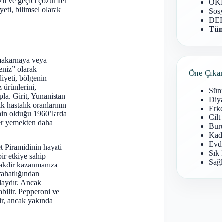
ızlı ve geçici çözümler
OKB
yeti, bilimsel olarak
Sosy
DEH
Tüm
makarnaya veya
eniz” olarak
Öne Çıka
iyeti, bölgenin
 ürünlerini,
Sün
pla. Girit, Yunanistan
Diy
ik hastalık oranlarının
Erke
nin olduğu 1960’larda
Cilt
ler yemekten daha
Buru
Kad
Evd
t Piramidinin hayati
Sık 
bir etkiye sahip
Sağl
r takdir kazanmanıza
 rahatlığından
laydır. Ancak
bilir. Pepperoni ve
ir, ancak yakında