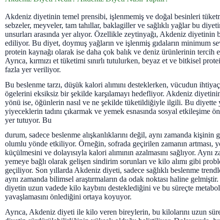
Akdeniz diyetinin temel prensibi, işlenmemiş ve doğal besinleri tüke
sebzeler, meyveler, tam tahıllar, baklagiller ve sağlıklı yağlar bu diye
unsurları arasında yer alıyor. Özellikle zeytinyağı, Akdeniz diyetinin 
ediliyor. Bu diyet, doymuş yağların ve işlenmiş gıdaların minimum se
protein kaynağı olarak ise daha çok balık ve deniz ürünlerinin tercih e
Ayrıca, kırmızı et tüketimi sınırlı tutulurken, beyaz et ve bitkisel pro
fazla yer veriliyor.
Bu beslenme tarzı, düşük kalori alımını desteklerken, vücudun ihtiy
ögelerini eksiksiz bir şekilde karşılamayı hedefliyor. Akdeniz diyetini
yönü ise, öğünlerin nasıl ve ne şekilde tüketildiğiyle ilgili. Bu diyet
yiyeceklerin tadını çıkarmak ve yemek esnasında sosyal etkileşime 
yer tutuyor. Bu
durum, sadece beslenme alışkanlıklarını değil, aynı zamanda kişinin g
olumlu yönde etkiliyor. Örneğin, sofrada geçirilen zamanın artması, 
küçülmesini ve dolayısıyla kalori alımının azalmasını sağlıyor. Aynı 
yemeye bağlı olarak gelişen sindirim sorunları ve kilo alımı gibi pro
geçiliyor. Son yıllarda Akdeniz diyeti, sadece sağlıklı beslenme trendle
aynı zamanda bilimsel araştırmaların da odak noktası haline gelmiştir
diyetin uzun vadede kilo kaybını desteklediğini ve bu süreçte metabo
yavaşlamasını önlediğini ortaya koyuyor.
Ayrıca, Akdeniz diyeti ile kilo veren bireylerin, bu kilolarını uzun sü