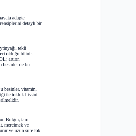
hayata adapte
nsiplerini detaylı bir
tinyağı, tekli
ri olduğu bilinir.
L) artırır.
n besinler de bu
 besinler, vitamin,
ği ile tokluk hissini
rilmelidir.
dur. Bulgur, tam
hut, mercimek ve
şturur ve uzun süre tok