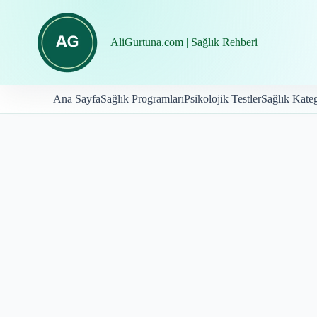
İçeriğe
geç
AliGurtuna.com | Sağlık Rehberi
Ana Sayfa
Sağlık Programları
Psikolojik Testler
Sağlık Kateg