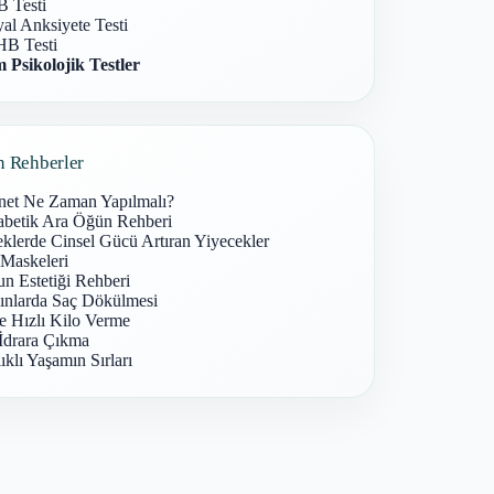
 Testi
al Anksiyete Testi
B Testi
 Psikolojik Testler
n Rehberler
net Ne Zaman Yapılmalı?
abetik Ara Öğün Rehberi
klerde Cinsel Gücü Artıran Yiyecekler
 Maskeleri
n Estetiği Rehberi
ınlarda Saç Dökülmesi
e Hızlı Kilo Verme
İdrara Çıkma
ıklı Yaşamın Sırları