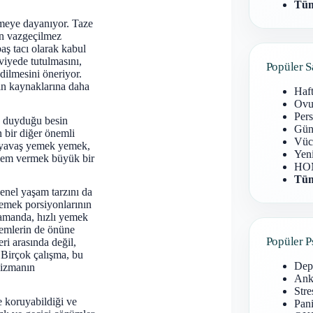
Tüm
tmeye dayanıyor. Taze
tin vazgeçilmez
baş tacı olarak kabul
viyede tutulmasını,
Popüler S
dilmesini öneriyor.
tein kaynaklarına daha
Haf
Ovu
Pers
aç duyduğu besin
Gün
n bir diğer önemli
Vüc
te yavaş yemek yemek,
Yen
önem vermek büyük bir
HOM
Tüm
enel yaşam tarzını da
yemek porsiyonlarının
zamanda, hızlı yemek
blemlerin de önüne
Popüler P
ri arasında değil,
. Birçok çalışma, bu
Dep
lizmanın
Anks
Stre
re koruyabildiği ve
Pani