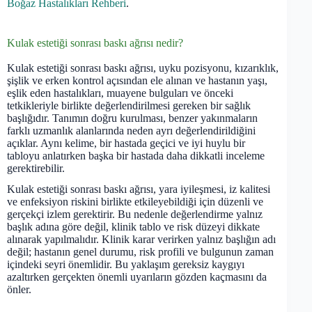
Boğaz Hastalıkları Rehberi
.
Kulak estetiği sonrası baskı ağrısı nedir?
Kulak estetiği sonrası baskı ağrısı, uyku pozisyonu, kızarıklık,
şişlik ve erken kontrol açısından ele alınan ve hastanın yaşı,
eşlik eden hastalıkları, muayene bulguları ve önceki
tetkikleriyle birlikte değerlendirilmesi gereken bir sağlık
başlığıdır. Tanımın doğru kurulması, benzer yakınmaların
farklı uzmanlık alanlarında neden ayrı değerlendirildiğini
açıklar. Aynı kelime, bir hastada geçici ve iyi huylu bir
tabloyu anlatırken başka bir hastada daha dikkatli inceleme
gerektirebilir.
Kulak estetiği sonrası baskı ağrısı, yara iyileşmesi, iz kalitesi
ve enfeksiyon riskini birlikte etkileyebildiği için düzenli ve
gerçekçi izlem gerektirir. Bu nedenle değerlendirme yalnız
başlık adına göre değil, klinik tablo ve risk düzeyi dikkate
alınarak yapılmalıdır. Klinik karar verirken yalnız başlığın adı
değil; hastanın genel durumu, risk profili ve bulgunun zaman
içindeki seyri önemlidir. Bu yaklaşım gereksiz kaygıyı
azaltırken gerçekten önemli uyarıların gözden kaçmasını da
önler.