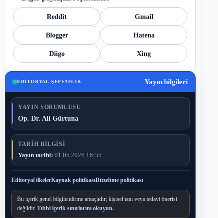
Reddit
Gmail
Blogger
Hatena
Diigo
Xing
Yayın bilgileri
EDITORYAL ŞEFFAFLIK
YAYIN SORUMLUSU
Op. Dr. Ali Gürtuna
TARIH BILGISI
Yayın tarihi:
01.05.2026 16:35
Editoryal ilkeler
Kaynak politikası
Düzeltme politikası
Bu içerik genel bilgilendirme amaçlıdır; kişisel tanı veya tedavi önerisi
değildir.
Tıbbi içerik sınırlarını okuyun.