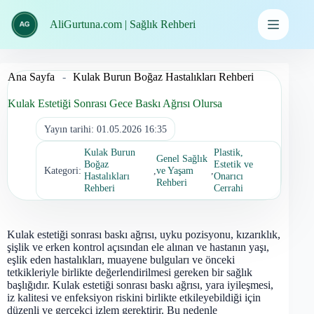
İçeriğe
geç
AliGurtuna.com | Sağlık Rehberi
Ana Sayfa
-
Kulak Burun Boğaz Hastalıkları Rehberi
Kulak Estetiği Sonrası Gece Baskı Ağrısı Olursa
Yayın tarihi:
01.05.2026 16:35
Kulak Burun
Plastik,
Genel Sağlık
Boğaz
Estetik ve
Kategori:
,
ve Yaşam
,
Hastalıkları
Onarıcı
Rehberi
Rehberi
Cerrahi
Kulak estetiği sonrası baskı ağrısı, uyku pozisyonu, kızarıklık,
şişlik ve erken kontrol açısından ele alınan ve hastanın yaşı,
eşlik eden hastalıkları, muayene bulguları ve önceki
tetkikleriyle birlikte değerlendirilmesi gereken bir sağlık
başlığıdır. Kulak estetiği sonrası baskı ağrısı, yara iyileşmesi,
iz kalitesi ve enfeksiyon riskini birlikte etkileyebildiği için
düzenli ve gerçekçi izlem gerektirir. Bu nedenle