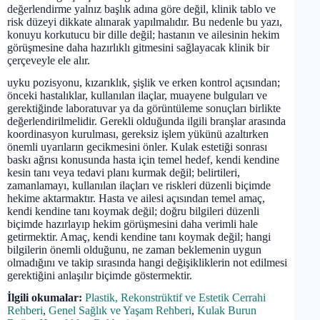
değerlendirme yalnız başlık adına göre değil, klinik tablo ve
risk düzeyi dikkate alınarak yapılmalıdır. Bu nedenle bu yazı,
konuyu korkutucu bir dille değil; hastanın ve ailesinin hekim
görüşmesine daha hazırlıklı gitmesini sağlayacak klinik bir
çerçeveyle ele alır.
uyku pozisyonu, kızarıklık, şişlik ve erken kontrol açısından;
önceki hastalıklar, kullanılan ilaçlar, muayene bulguları ve
gerektiğinde laboratuvar ya da görüntüleme sonuçları birlikte
değerlendirilmelidir. Gerekli olduğunda ilgili branşlar arasında
koordinasyon kurulması, gereksiz işlem yükünü azaltırken
önemli uyarıların gecikmesini önler. Kulak estetiği sonrası
baskı ağrısı konusunda hasta için temel hedef, kendi kendine
kesin tanı veya tedavi planı kurmak değil; belirtileri,
zamanlamayı, kullanılan ilaçları ve riskleri düzenli biçimde
hekime aktarmaktır. Hasta ve ailesi açısından temel amaç,
kendi kendine tanı koymak değil; doğru bilgileri düzenli
biçimde hazırlayıp hekim görüşmesini daha verimli hale
getirmektir. Amaç, kendi kendine tanı koymak değil; hangi
bilgilerin önemli olduğunu, ne zaman beklemenin uygun
olmadığını ve takip sırasında hangi değişikliklerin not edilmesi
gerektiğini anlaşılır biçimde göstermektir.
İlgili okumalar:
Plastik, Rekonstrüktif ve Estetik Cerrahi
Rehberi
,
Genel Sağlık ve Yaşam Rehberi
,
Kulak Burun