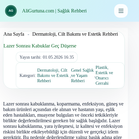
İçeriğe
geç
AliGurtuna.com | Sağlık Rehberi
Ana Sayfa
-
Dermatoloji, Cilt Bakımı ve Estetik Rehberi
Lazer Sonrası Kabuklar Geç Düşerse
Yayın tarihi:
01.05.2026 16:35
Plastik,
Dermatoloji, Cilt
Genel Sağlık
Estetik ve
Kategori:
Bakımı ve Estetik
,
ve Yaşam
,
Onarıcı
Rehberi
Rehberi
Cerrahi
Lazer sonrası kabuklanma, koparmama, enfeksiyon, güneş ve
bakım ürünleri açısından ele alınan ve hastanın yaşı, eşlik
eden hastalıkları, muayene bulguları ve önceki tetkikleriyle
birlikte değerlendirilmesi gereken bir sağlık başlığıdır. Lazer
sonrası kabuklanma, yara iyileşmesi, iz kalitesi ve enfeksiyon
riskini birlikte etkileyebildiği için düzenli ve gerçekçi izlem
gerektirir. Bu nedenle değerlendirme yalnız başlık adına göre