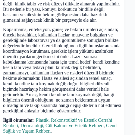
değil, klinik tablo ve risk düzeyi dikkate alınarak yapılmalıdır.
Bu nedenle bu yazı, konuyu korkutucu bir dille değil;
hastanın ve ailesinin hekim görüşmesine daha hazırlıklı
gitmesini sağlayacak klinik bir çerçeveyle ele alır.
Koparmama, enfeksiyon, güneş ve bakım ürünleri açısından;
önceki hastalıklar, kullanılan ilaçlar, muayene bulguları ve
gerektiğinde laboratuvar ya da görüntüleme sonuçları birlikte
değerlendirilmelidir. Gerekli olduğunda ilgili branşlar arasında
koordinasyon kurulması, gereksiz işlem yükünü azaltırken
önemli uyarıların gecikmesini önler. Lazer sonrası
kabuklanma konusunda hasta için temel hedef, kendi kendine
kesin tanı veya tedavi planı kurmak değil; belirtileri,
zamanlamayı, kullanılan ilaçları ve riskleri düzenli biçimde
hekime aktarmaktır. Hasta ve ailesi açısından temel amaç,
kendi kendine tanı koymak değil; doğru bilgileri düzenli
biçimde hazırlayıp hekim görüşmesini daha verimli hale
getirmektir. Amaç, kendi kendine tanı koymak değil; hangi
bilgilerin önemli olduğunu, ne zaman beklemenin uygun
olmadığını ve takip sırasında hangi değişikliklerin not edilmesi
gerektiğini anlaşılır biçimde göstermektir.
İlgili okumalar:
Plastik, Rekonstrüktif ve Estetik Cerrahi
Rehberi
,
Dermatoloji, Cilt Bakımı ve Estetik Rehberi
,
Genel
Sağlık ve Yaşam Rehberi
.