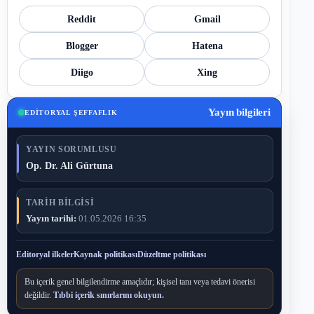
Reddit
Gmail
Blogger
Hatena
Diigo
Xing
Yayın bilgileri
EDITORYAL ŞEFFAFLIK
YAYIN SORUMLUSU
Op. Dr. Ali Gürtuna
TARIH BILGISI
Yayın tarihi:
01.05.2026 16:35
Editoryal ilkeler
Kaynak politikası
Düzeltme politikası
Bu içerik genel bilgilendirme amaçlıdır; kişisel tanı veya tedavi önerisi
değildir.
Tıbbi içerik sınırlarını okuyun.