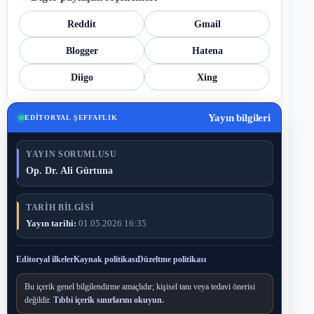
Reddit
Gmail
Blogger
Hatena
Diigo
Xing
Yayın bilgileri
EDITORYAL ŞEFFAFLIK
YAYIN SORUMLUSU
Op. Dr. Ali Gürtuna
TARIH BILGISI
Yayın tarihi:
01.05.2026 16:35
Editoryal ilkeler
Kaynak politikası
Düzeltme politikası
Bu içerik genel bilgilendirme amaçlıdır; kişisel tanı veya tedavi önerisi
değildir.
Tıbbi içerik sınırlarını okuyun.