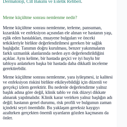
Dermatoloji, Cilt Bakımı ve Estetik Rehberi
.
Meme küçültme sonrası nemlenme nedir?
Meme küçültme sonrası nemlenme, terleme, pansuman,
kızarıklık ve enfeksiyon açısından ele alınan ve hastanın yaşı,
eşlik eden hastalıkları, muayene bulguları ve önceki
tetkikleriyle birlikte değerlendirilmesi gereken bir sağlık
başlığıdır. Tanımın doğru kurulması, benzer yakınmaların
farklı uzmanlık alanlarında neden ayrı değerlendirildiğini
açıklar. Aynı kelime, bir hastada geçici ve iyi huylu bir
tabloyu anlatırken başka bir hastada daha dikkatli inceleme
gerektirebilir.
Meme küçültme sonrası nemlenme, yara iyileşmesi, iz kalitesi
ve enfeksiyon riskini birlikte etkileyebildiği için düzenli ve
gerçekçi izlem gerektirir. Bu nedenle değerlendirme yalnız
başlık adına göre değil, klinik tablo ve risk düzeyi dikkate
alınarak yapılmalıdır. Klinik karar verirken yalnız başlığın adı
değil; hastanın genel durumu, risk profili ve bulgunun zaman
içindeki seyri önemlidir. Bu yaklaşım gereksiz kaygıyı
azaltırken gerçekten önemli uyarıların gözden kaçmasını da
önler.