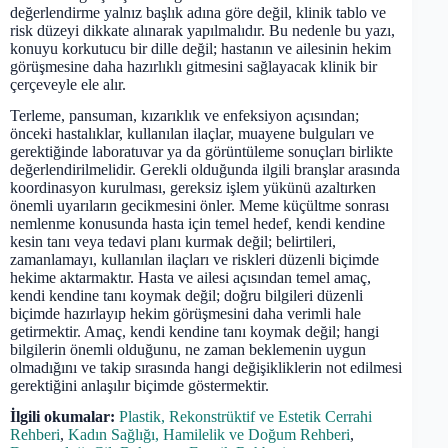
değerlendirme yalnız başlık adına göre değil, klinik tablo ve
risk düzeyi dikkate alınarak yapılmalıdır. Bu nedenle bu yazı,
konuyu korkutucu bir dille değil; hastanın ve ailesinin hekim
görüşmesine daha hazırlıklı gitmesini sağlayacak klinik bir
çerçeveyle ele alır.
Terleme, pansuman, kızarıklık ve enfeksiyon açısından;
önceki hastalıklar, kullanılan ilaçlar, muayene bulguları ve
gerektiğinde laboratuvar ya da görüntüleme sonuçları birlikte
değerlendirilmelidir. Gerekli olduğunda ilgili branşlar arasında
koordinasyon kurulması, gereksiz işlem yükünü azaltırken
önemli uyarıların gecikmesini önler. Meme küçültme sonrası
nemlenme konusunda hasta için temel hedef, kendi kendine
kesin tanı veya tedavi planı kurmak değil; belirtileri,
zamanlamayı, kullanılan ilaçları ve riskleri düzenli biçimde
hekime aktarmaktır. Hasta ve ailesi açısından temel amaç,
kendi kendine tanı koymak değil; doğru bilgileri düzenli
biçimde hazırlayıp hekim görüşmesini daha verimli hale
getirmektir. Amaç, kendi kendine tanı koymak değil; hangi
bilgilerin önemli olduğunu, ne zaman beklemenin uygun
olmadığını ve takip sırasında hangi değişikliklerin not edilmesi
gerektiğini anlaşılır biçimde göstermektir.
İlgili okumalar:
Plastik, Rekonstrüktif ve Estetik Cerrahi
Rehberi
,
Kadın Sağlığı, Hamilelik ve Doğum Rehberi
,