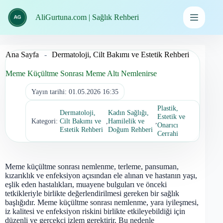
İçeriğe
geç
AliGurtuna.com | Sağlık Rehberi
Ana Sayfa
-
Dermatoloji, Cilt Bakımı ve Estetik Rehberi
Meme Küçültme Sonrası Meme Altı Nemlenirse
Yayın tarihi:
01.05.2026 16:35
Plastik,
Dermatoloji,
Kadın Sağlığı,
Estetik ve
Kategori:
Cilt Bakımı ve
,
Hamilelik ve
,
Onarıcı
Estetik Rehberi
Doğum Rehberi
Cerrahi
Meme küçültme sonrası nemlenme, terleme, pansuman,
kızarıklık ve enfeksiyon açısından ele alınan ve hastanın yaşı,
eşlik eden hastalıkları, muayene bulguları ve önceki
tetkikleriyle birlikte değerlendirilmesi gereken bir sağlık
başlığıdır. Meme küçültme sonrası nemlenme, yara iyileşmesi,
iz kalitesi ve enfeksiyon riskini birlikte etkileyebildiği için
düzenli ve gerçekçi izlem gerektirir. Bu nedenle