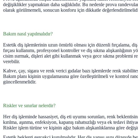
değişiklikler yapmaktan daha sağlıklıdır. Bu nedenle prova randevular
olarak görülmemeli, sonucun konforu için dikkatle değerlendirilmelidi
Bakım nasıl yapılmalıdır?
Estetik diş işlemlerinin uzun ömürlü olması için düzenli fırçalama, diş
fırçası kullanımı, profesyonel kontroller ve diş sıkma alışkanlığının y
cisim ısırmak, dişleri alet gibi kullanmak veya gece sıkma problemi re
verebilir.
Kahve, çay, sigara ve renk verici gıdalar bazı işlemlerde renk stabilitesi
Bakım planı kişinin uygulamasına göre özelleştirilmeli ve kontrol ran
güncellenmelidir.
Riskler ve sınırlar nelerdir?
Her diş işleminde hassasiyet, diş eti uyumu sorunları, renk beklentisi
kırılma, aşınma, enfeksiyon, kapanış rahatsızlığı veya ek tedavi ihtiyacı 
Riskler işlem türüne ve kişinin ağız bakım alışkanlıklarına göre değişir
Estetik beklenti gerçekçi kurulmalıdır. Her diş yapısı aynı düzeyde be