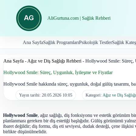
İçeriğe
geç
AliGurtuna.com | Sağlık Rehberi
Ana Sayfa
Sağlık Programları
Psikolojik Testler
Sağlık Kateg
Ana Sayfa
-
Ağız ve Diş Sağlığı Rehberi
-
Hollywood Smile: Süreç, U
Hollywood Smile: Süreç, Uygunluk, İyileşme ve Fiyatlar
Hollywood Smile hakkında süreç, uygunluk, doğal gülüş tasarımı, bakım
Yayın tarihi:
20.05.2026 10:05
Kategori:
Ağız ve Diş Sağlığ
Hollywood Smile
, ağız sağlığı, diş fonksiyonu ve estetik görünüm bir
planlanması gereken bir diş estetiği başlığıdır. Gülüş görünümü yalnı
ibaret değildir; diş formu, diş eti seviyesi, dudak desteği, çene ilişkisi
birlikte düşünülmelidir.