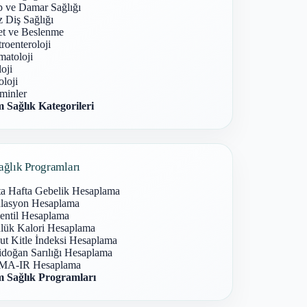
p ve Damar Sağlığı
 Diş Sağlığı
et ve Beslenme
roenteroloji
atoloji
oji
loji
minler
 Sağlık Kategorileri
ağlık Programları
ta Hafta Gebelik Hesaplama
lasyon Hesaplama
entil Hesaplama
lük Kalori Hesaplama
ut Kitle İndeksi Hesaplama
idoğan Sarılığı Hesaplama
A-IR Hesaplama
 Sağlık Programları