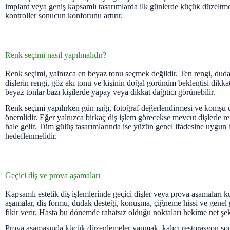
implant veya geniş kapsamlı tasarımlarda ilk günlerde küçük düzeltme
kontroller sonucun konforunu artırır.
Renk seçimi nasıl yapılmalıdır?
Renk seçimi, yalnızca en beyaz tonu seçmek değildir. Ten rengi, duda
dişlerin rengi, göz akı tonu ve kişinin doğal görünüm beklentisi dikkat
beyaz tonlar bazı kişilerde yapay veya dikkat dağıtıcı görünebilir.
Renk seçimi yapılırken gün ışığı, fotoğraf değerlendirmesi ve komşu 
önemlidir. Eğer yalnızca birkaç diş işlem görecekse mevcut dişlerle 
hale gelir. Tüm gülüş tasarımlarında ise yüzün genel ifadesine uygun 
hedeflenmelidir.
Geçici diş ve prova aşamaları
Kapsamlı estetik diş işlemlerinde geçici dişler veya prova aşamaları ku
aşamalar, diş formu, dudak desteği, konuşma, çiğneme hissi ve gene
fikir verir. Hasta bu dönemde rahatsız olduğu noktaları hekime net şek
Prova aşamasında küçük düzenlemeler yapmak, kalıcı restorasyon so