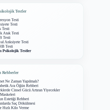
sikolojik Testler
resyon Testi
iyete Testi
s Testi
k Atak Testi
 Testi
al Anksiyete Testi
B Testi
 Psikolojik Testler
n Rehberler
net Ne Zaman Yapılmalı?
abetik Ara Öğün Rehberi
klerde Cinsel Gücü Artıran Yiyecekler
 Maskeleri
n Estetiği Rehberi
ınlarda Saç Dökülmesi
e Hızlı Kilo Verme