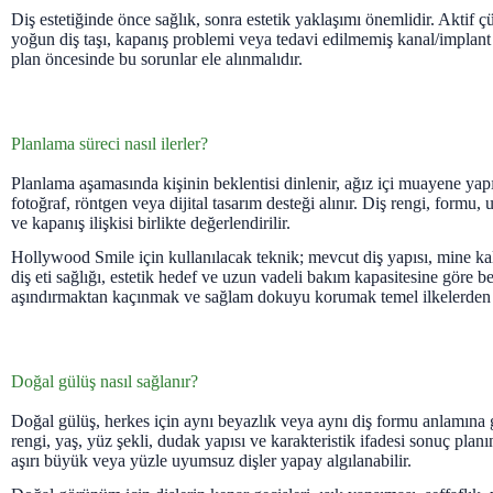
Diş estetiğinde önce sağlık, sonra estetik yaklaşımı önemlidir. Aktif çür
yoğun diş taşı, kapanış problemi veya tedavi edilmemiş kanal/implant i
plan öncesinde bu sorunlar ele alınmalıdır.
Planlama süreci nasıl ilerler?
Planlama aşamasında kişinin beklentisi dinlenir, ağız içi muayene yapı
fotoğraf, röntgen veya dijital tasarım desteği alınır. Diş rengi, formu,
ve kapanış ilişkisi birlikte değerlendirilir.
Hollywood Smile için kullanılacak teknik; mevcut diş yapısı, mine ka
diş eti sağlığı, estetik hedef ve uzun vadeli bakım kapasitesine göre be
aşındırmaktan kaçınmak ve sağlam dokuyu korumak temel ilkelerden b
Doğal gülüş nasıl sağlanır?
Doğal gülüş, herkes için aynı beyazlık veya aynı diş formu anlamına 
rengi, yaş, yüz şekli, dudak yapısı ve karakteristik ifadesi sonuç planın
aşırı büyük veya yüzle uyumsuz dişler yapay algılanabilir.