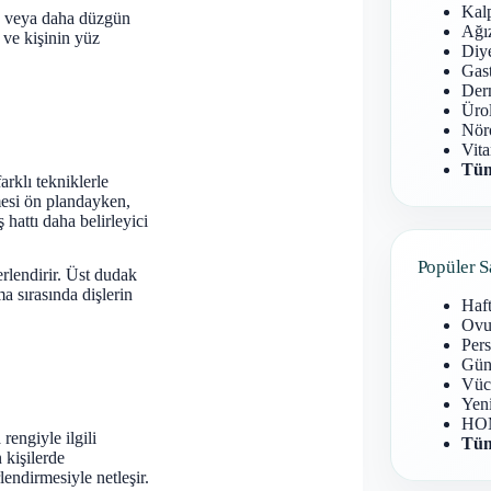
Kal
z veya daha düzgün
Ağız
 ve kişinin yüz
Diy
Gast
Derm
Ürol
Nöro
Vita
Tüm
arklı tekniklerle
mesi ön plandayken,
ş hattı daha belirleyici
Popüler S
erlendirir. Üst dudak
ma sırasında dişlerin
Haf
Ovu
Pers
Gün
Vüc
Yen
HOM
engiyle ilgili
Tüm
 kişilerde
lendirmesiyle netleşir.