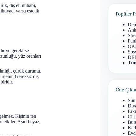
ük, diş eti iltihabı,
htiyacı varsa estetik
Popüler P
Dep
Anks
Stre
Pani
OKB
lır ve gerekirse
Sosy
 uzunluğu, yüz oranları
DEH
Tüm
lınlığı, çürük durumu,
lirlenir. Gereksiz diş
iridir.
Öne Çıka
Sün
Diy
Erke
gelmez. Kişinin ten
Cilt
ı etkiler. Aşırı beyaz,
Buru
Kad
Evd