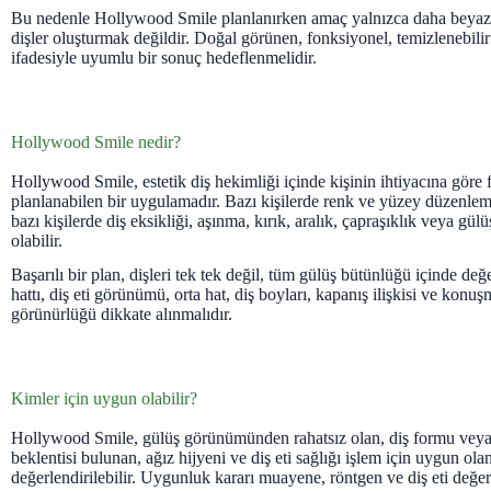
Bu nedenle Hollywood Smile planlanırken amaç yalnızca daha beya
dişler oluşturmak değildir. Doğal görünen, fonksiyonel, temizlenebilir
ifadesiyle uyumlu bir sonuç hedeflenmelidir.
Hollywood Smile nedir?
Hollywood Smile, estetik diş hekimliği içinde kişinin ihtiyacına göre f
planlanabilen bir uygulamadır. Bazı kişilerde renk ve yüzey düzenle
bazı kişilerde diş eksikliği, aşınma, kırık, aralık, çapraşıklık veya gülü
olabilir.
Başarılı bir plan, dişleri tek tek değil, tüm gülüş bütünlüğü içinde değ
hattı, diş eti görünümü, orta hat, diş boyları, kapanış ilişkisi ve konuş
görünürlüğü dikkate alınmalıdır.
Kimler için uygun olabilir?
Hollywood Smile, gülüş görünümünden rahatsız olan, diş formu veya r
beklentisi bulunan, ağız hijyeni ve diş eti sağlığı işlem için uygun olan
değerlendirilebilir. Uygunluk kararı muayene, röntgen ve diş eti değer