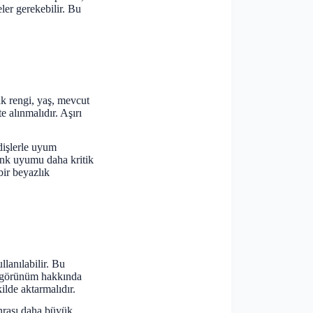
ler gerekebilir. Bu
k rengi, yaş, mevcut
e alınmalıdır. Aşırı
dişlerle uyum
renk uyumu daha kritik
bir beyazlık
llanılabilir. Bu
l görünüm hakkında
ilde aktarmalıdır.
nrası daha büyük