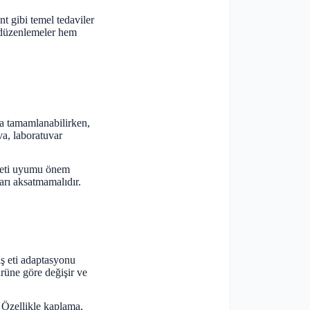
nt gibi temel tedaviler
k düzenlemeler hem
ta tamamlanabilirken,
va, laboratuvar
ş eti uyumu önem
arı aksatmamalıdır.
diş eti adaptasyonu
ürüne göre değişir ve
 Özellikle kaplama,