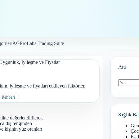
orileri
AGProLabs Trading Suite
ygunluk, İyileşme ve Fiyatlar
Ara
, iyileşme ve fiyatları etkileyen faktörler.
Sonuç
ı Rehberi
bulunamad
Sağlık Ka
likte değerlendirilerek
zca diş renginden
Gen
 ve kişinin yüz oranları
Çoc
Kadı