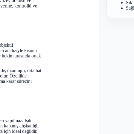
, yüzey dokusu ve
Sık 
yerine, kontrollü ve
Sağl
objektif
nı analiziyle kişinin
ve hekim arasında ortak
 diş uzunluğu, orta hat
olur. Özellikle
a karar sürecini
den yapılmaz. Işık
nin kapanış alışkanlığı
 için ideal değildir.