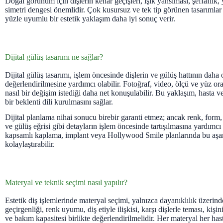
Doğal görünüm için dişlerin kenar geçişleri, ışık yansıması, şeffaflık
simetri dengesi önemlidir. Çok kusursuz ve tek tip görünen tasarımlar 
yüzle uyumlu bir estetik yaklaşım daha iyi sonuç verir.
Dijital gülüş tasarımı ne sağlar?
Dijital gülüş tasarımı, işlem öncesinde dişlerin ve gülüş hattının daha 
değerlendirilmesine yardımcı olabilir. Fotoğraf, video, ölçü ve yüz ora
nasıl bir değişim istediği daha net konuşulabilir. Bu yaklaşım, hasta 
bir beklenti dili kurulmasını sağlar.
Dijital planlama nihai sonucu birebir garanti etmez; ancak renk, form,
ve gülüş eğrisi gibi detayların işlem öncesinde tartışılmasına yardımcı 
kapsamlı kaplama, implant veya Hollywood Smile planlarında bu aşam
kolaylaştırabilir.
Materyal ve teknik seçimi nasıl yapılır?
Estetik diş işlemlerinde materyal seçimi, yalnızca dayanıklılık üzerin
geçirgenliği, renk uyumu, diş etiyle ilişkisi, karşı dişlerle teması, kişi
ve bakım kapasitesi birlikte değerlendirilmelidir. Her materyal her hasta