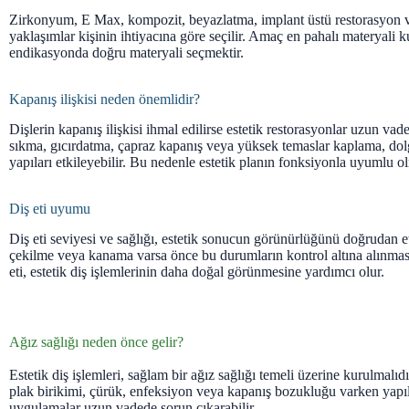
Zirkonyum, E Max, kompozit, beyazlatma, implant üstü restorasyon ve
yaklaşımlar kişinin ihtiyacına göre seçilir. Amaç en pahalı materyali 
endikasyonda doğru materyali seçmektir.
Kapanış ilişkisi neden önemlidir?
Dişlerin kapanış ilişkisi ihmal edilirse estetik restorasyonlar uzun vade
sıkma, gıcırdatma, çapraz kapanış veya yüksek temaslar kaplama, dol
yapıları etkileyebilir. Bu nedenle estetik planın fonksiyonla uyumlu ol
Diş eti uyumu
Diş eti seviyesi ve sağlığı, estetik sonucun görünürlüğünü doğrudan etki
çekilme veya kanama varsa önce bu durumların kontrol altına alınması 
eti, estetik diş işlemlerinin daha doğal görünmesine yardımcı olur.
Ağız sağlığı neden önce gelir?
Estetik diş işlemleri, sağlam bir ağız sağlığı temeli üzerine kurulmalıdı
plak birikimi, çürük, enfeksiyon veya kapanış bozukluğu varken yapıl
uygulamalar uzun vadede sorun çıkarabilir.