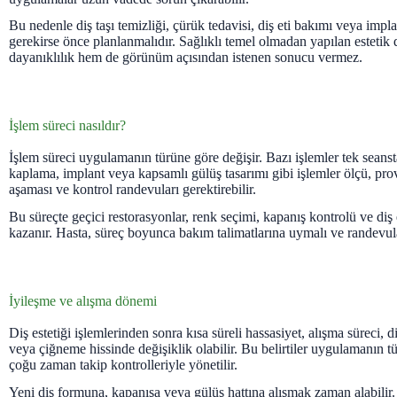
Bu nedenle diş taşı temizliği, çürük tedavisi, diş eti bakımı veya impla
gerekirse önce planlanmalıdır. Sağlıklı temel olmadan yapılan esteti
dayanıklılık hem de görünüm açısından istenen sonucu vermez.
İşlem süreci nasıldır?
İşlem süreci uygulamanın türüne göre değişir. Bazı işlemler tek seans
kaplama, implant veya kapsamlı gülüş tasarımı gibi işlemler ölçü, pro
aşaması ve kontrol randevuları gerektirebilir.
Bu süreçte geçici restorasyonlar, renk seçimi, kapanış kontrolü ve di
kazanır. Hasta, süreç boyunca bakım talimatlarına uymalı ve randevul
İyileşme ve alışma dönemi
Diş estetiği işlemlerinden sonra kısa süreli hassasiyet, alışma süreci, 
veya çiğneme hissinde değişiklik olabilir. Bu belirtiler uygulamanın t
çoğu zaman takip kontrolleriyle yönetilir.
Yeni diş formuna, kapanışa veya gülüş hattına alışmak zaman alabilir.