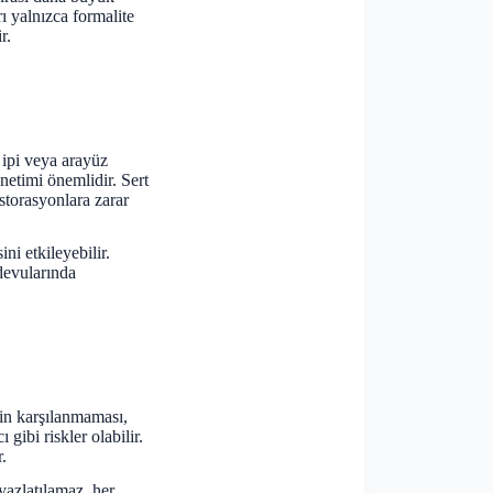
ı yalnızca formalite
r.
 ipi veya arayüz
önetimi önemlidir. Sert
storasyonlara zarar
ni etkileyebilir.
devularında
nin karşılanmaması,
gibi riskler olabilir.
.
yazlatılamaz, her