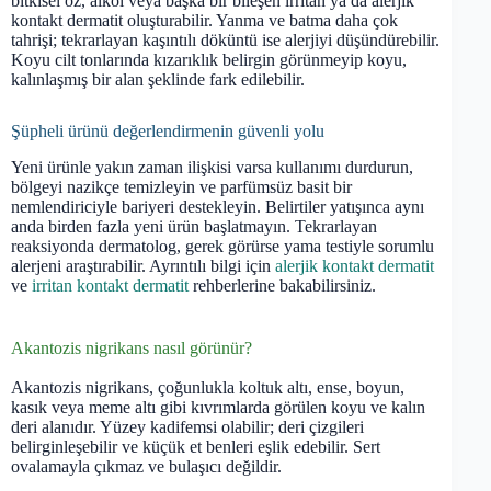
bitkisel öz, alkol veya başka bir bileşen irritan ya da alerjik
kontakt dermatit oluşturabilir. Yanma ve batma daha çok
tahrişi; tekrarlayan kaşıntılı döküntü ise alerjiyi düşündürebilir.
Koyu cilt tonlarında kızarıklık belirgin görünmeyip koyu,
kalınlaşmış bir alan şeklinde fark edilebilir.
Şüpheli ürünü değerlendirmenin güvenli yolu
Yeni ürünle yakın zaman ilişkisi varsa kullanımı durdurun,
bölgeyi nazikçe temizleyin ve parfümsüz basit bir
nemlendiriciyle bariyeri destekleyin. Belirtiler yatışınca aynı
anda birden fazla yeni ürün başlatmayın. Tekrarlayan
reaksiyonda dermatolog, gerek görürse yama testiyle sorumlu
alerjeni araştırabilir. Ayrıntılı bilgi için
alerjik kontakt dermatit
ve
irritan kontakt dermatit
rehberlerine bakabilirsiniz.
Akantozis nigrikans nasıl görünür?
Akantozis nigrikans, çoğunlukla koltuk altı, ense, boyun,
kasık veya meme altı gibi kıvrımlarda görülen koyu ve kalın
deri alanıdır. Yüzey kadifemsi olabilir; deri çizgileri
belirginleşebilir ve küçük et benleri eşlik edebilir. Sert
ovalamayla çıkmaz ve bulaşıcı değildir.