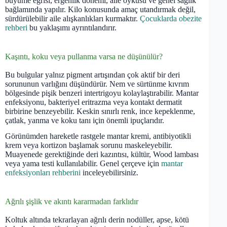
büyüme eğrisi, ergenlik dönemi, aile öyküsü ve genel sağlık
bağlamında yapılır. Kilo konusunda amaç utandırmak değil,
sürdürülebilir aile alışkanlıkları kurmaktır.
Çocuklarda obezite
rehberi
bu yaklaşımı ayrıntılandırır.
Kaşıntı, koku veya pullanma varsa ne düşünülür?
Bu bulgular yalnız pigment artışından çok aktif bir deri
sorununun varlığını düşündürür. Nem ve sürtünme kıvrım
bölgesinde pişik benzeri intertrigoyu kolaylaştırabilir. Mantar
enfeksiyonu, bakteriyel eritrazma veya kontakt dermatit
birbirine benzeyebilir. Keskin sınırlı renk, ince kepeklenme,
çatlak, yanma ve koku tanı için önemli ipuçlarıdır.
Görünümden hareketle rastgele mantar kremi, antibiyotikli
krem veya kortizon başlamak sorunu maskeleyebilir.
Muayenede gerektiğinde deri kazıntısı, kültür, Wood lambası
veya yama testi kullanılabilir. Genel çerçeve için
mantar
enfeksiyonları rehberini
inceleyebilirsiniz.
Ağrılı şişlik ve akıntı kararmadan farklıdır
Koltuk altında tekrarlayan ağrılı derin nodüller, apse, kötü