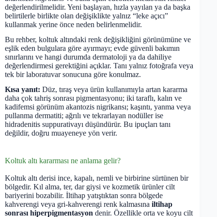
değerlendirilmelidir. Yeni başlayan, hızla yayılan ya da başka
belirtilerle birlikte olan değişiklikte yalnız “leke açıcı”
kullanmak yerine önce neden belirlenmelidir.
Bu rehber, koltuk altındaki renk değişikliğini görünümüne ve
eşlik eden bulgulara göre ayırmayı; evde güvenli bakımın
sınırlarını ve hangi durumda dermatoloji ya da dahiliye
değerlendirmesi gerektiğini açıklar. Tanı yalnız fotoğrafa veya
tek bir laboratuvar sonucuna göre konulmaz.
Kısa yanıt:
Düz, tıraş veya ürün kullanımıyla artan kararma
daha çok tahriş sonrası pigmentasyonu; iki taraflı, kalın ve
kadifemsi görünüm akantozis nigrikansı; kaşıntı, yanma veya
pullanma dermatiti; ağrılı ve tekrarlayan nodüller ise
hidradenitis suppurativayı düşündürür. Bu ipuçları tanı
değildir, doğru muayeneye yön verir.
Koltuk altı kararması ne anlama gelir?
Koltuk altı derisi ince, kapalı, nemli ve birbirine sürtünen bir
bölgedir. Kıl alma, ter, dar giysi ve kozmetik ürünler cilt
bariyerini bozabilir. İltihap yatıştıktan sonra bölgede
kahverengi veya gri-kahverengi renk kalmasına
iltihap
sonrası hiperpigmentasyon
denir. Özellikle orta ve koyu cilt