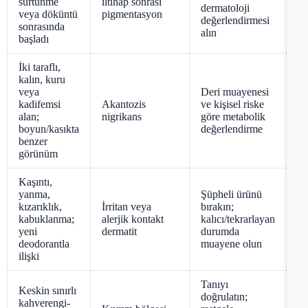
sürtünme
iltihap sonrası
dermatoloji
veya döküntü
pigmentasyon
değerlendirmesi
sonrasında
alın
başladı
İki taraflı,
kalın, kuru
veya
Deri muayenesi
kadifemsi
Akantozis
ve kişisel riske
alan;
nigrikans
göre metabolik
boyun/kasıkta
değerlendirme
benzer
görünüm
Kaşıntı,
yanma,
Şüpheli ürünü
kızarıklık,
İrritan veya
bırakın;
kabuklanma;
alerjik kontakt
kalıcı/tekrarlayan
yeni
dermatit
durumda
deodorantla
muayene olun
ilişki
Tanıyı
Keskin sınırlı
doğrulatın;
kahverengi-