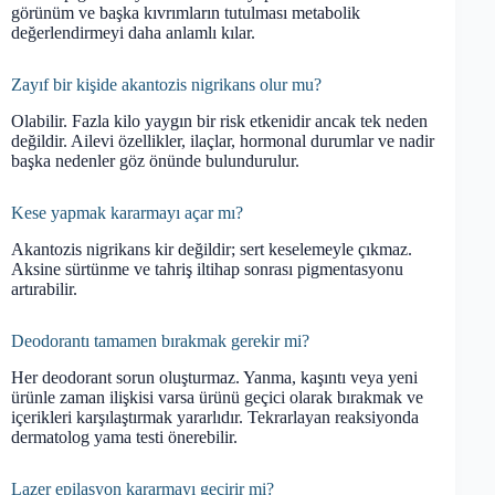
görünüm ve başka kıvrımların tutulması metabolik
değerlendirmeyi daha anlamlı kılar.
Zayıf bir kişide akantozis nigrikans olur mu?
Olabilir. Fazla kilo yaygın bir risk etkenidir ancak tek neden
değildir. Ailevi özellikler, ilaçlar, hormonal durumlar ve nadir
başka nedenler göz önünde bulundurulur.
Kese yapmak kararmayı açar mı?
Akantozis nigrikans kir değildir; sert keselemeyle çıkmaz.
Aksine sürtünme ve tahriş iltihap sonrası pigmentasyonu
artırabilir.
Deodorantı tamamen bırakmak gerekir mi?
Her deodorant sorun oluşturmaz. Yanma, kaşıntı veya yeni
ürünle zaman ilişkisi varsa ürünü geçici olarak bırakmak ve
içerikleri karşılaştırmak yararlıdır. Tekrarlayan reaksiyonda
dermatolog yama testi önerebilir.
Lazer epilasyon kararmayı geçirir mi?