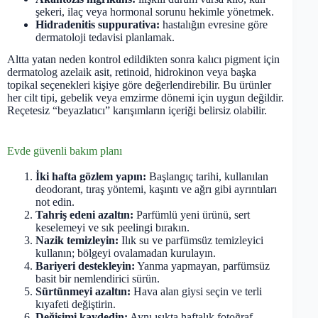
şekeri, ilaç veya hormonal sorunu hekimle yönetmek.
Hidradenitis suppurativa:
hastalığın evresine göre
dermatoloji tedavisi planlamak.
Altta yatan neden kontrol edildikten sonra kalıcı pigment için
dermatolog azelaik asit, retinoid, hidrokinon veya başka
topikal seçenekleri kişiye göre değerlendirebilir. Bu ürünler
her cilt tipi, gebelik veya emzirme dönemi için uygun değildir.
Reçetesiz “beyazlatıcı” karışımların içeriği belirsiz olabilir.
Evde güvenli bakım planı
İki hafta gözlem yapın:
Başlangıç tarihi, kullanılan
deodorant, tıraş yöntemi, kaşıntı ve ağrı gibi ayrıntıları
not edin.
Tahriş edeni azaltın:
Parfümlü yeni ürünü, sert
keselemeyi ve sık peelingi bırakın.
Nazik temizleyin:
Ilık su ve parfümsüz temizleyici
kullanın; bölgeyi ovalamadan kurulayın.
Bariyeri destekleyin:
Yanma yapmayan, parfümsüz
basit bir nemlendirici sürün.
Sürtünmeyi azaltın:
Hava alan giysi seçin ve terli
kıyafeti değiştirin.
Değişimi kaydedin:
Aynı ışıkta haftalık fotoğraf,