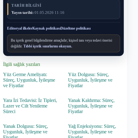
TARIH BILGISI
Yayın tarihi:
01.05.2026 11:16
Editoryal ilkeler
Kaynak politikası
Düzeltme politikası
Bu içerik genel bilgilendirme amaçlıdır; kişisel tanı veya tedavi önerisi
değildir.
Tıbbi içerik sınırlarını okuyun.
İlgili sağlık yazıları
Yüz Germe Ameliyatı:
Yüz Dolgusu: Süreç,
Süreç, Uygunluk, İyileşme
Uygunluk, İyileşme ve
ve Fiyatlar
Fiyatlar
Yara İzi Tedavisi: İz Tipleri,
Yanak Kaldırma: Süreç,
Lazer ve Cilt Yenileme
Uygunluk, İyileşme ve
Süreci
Fiyatlar
Yanak Dolgusu: Süreç,
Yağ Enjeksiyonu: Süreç,
Uygunluk, İyileşme ve
Uygunluk, İyileşme ve
Fiyatlar
Fiyatlar