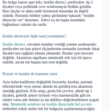
Bu bulgu bazen aşırı kilo, insülin direnci, prediyabet, tip 2
diyabet veya polikistik over sendromuyla birlikte görülür.
Bazı ilaçlar ve daha nadir hormonal durumlar da ilişkili
olabilir. Bununla birlikte yalnız görünüme bakarak “insülin
direncim var” denemez. Ailevi ya da başka hastalıkla
bağlantısız vakalar da vardır.
İnsülin direnciyle ilişki nasıl yorumlanır?
İnsülin direnci
, vücudun insüline verdiği yanıtın azalmasıdır;
prediyabet ise kan şekeri ölçümlerinin normalin üzerinde fakat
diyabet tanı eşiğinin altında olmasıdır. Bunlar aynı kavram
değildir. Akantozis nigrikans metabolik risk için bir ipucu
olabilir, ancak tek başına tanı testi değildir.
Boyun ve kasıkta da kararma varsa
Aynı kalın-kadifemsi değişiklik boyunda, kasıkta, parmak
eklemlerinde veya meme altında da görülüyorsa akantozis
olasılığı güçlenir. Kilo artışı, geniş bel çevresi, ailede tip 2
diyabet, gebelik şekeri öyküsü veya hareketsizlik gibi ek
riskler varsa aile hekimi ya da dahiliye değerlendirmesi uygun
olur.
Metabolik sendrom
ve
insülin direncinde bel çevresi
rehberleri riskin neden tek bir bulguyla açıklanamayacağını