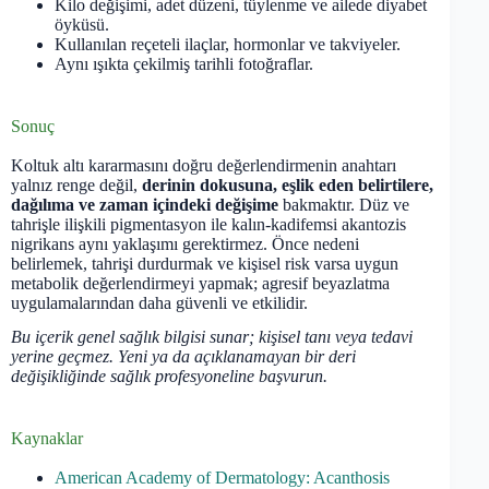
Kilo değişimi, adet düzeni, tüylenme ve ailede diyabet
öyküsü.
Kullanılan reçeteli ilaçlar, hormonlar ve takviyeler.
Aynı ışıkta çekilmiş tarihli fotoğraflar.
Sonuç
Koltuk altı kararmasını doğru değerlendirmenin anahtarı
yalnız renge değil,
derinin dokusuna, eşlik eden belirtilere,
dağılıma ve zaman içindeki değişime
bakmaktır. Düz ve
tahrişle ilişkili pigmentasyon ile kalın-kadifemsi akantozis
nigrikans aynı yaklaşımı gerektirmez. Önce nedeni
belirlemek, tahrişi durdurmak ve kişisel risk varsa uygun
metabolik değerlendirmeyi yapmak; agresif beyazlatma
uygulamalarından daha güvenli ve etkilidir.
Bu içerik genel sağlık bilgisi sunar; kişisel tanı veya tedavi
yerine geçmez. Yeni ya da açıklanamayan bir deri
değişikliğinde sağlık profesyoneline başvurun.
Kaynaklar
American Academy of Dermatology: Acanthosis