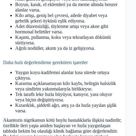
Boyun, kasık, el eklemleri ya da meme altında benzer
alanlar varsa.
Kilo artışı, geniş bel çevresi, ailede diyabet veya
gebelik şekeri öyküsü eşlik ediyorsa.
Adet düzensizliği, tüylenme artışı veya akne gibi
hormonal belirtiler varsa.
Kaşıntı, pullanma, koku veya tekrarlayan döküntü
sürüyorsa.
Ağrılı nodüller, akıntı ya da iz gelişiyorsa.
Daha hızlı değerlendirme gerektiren işaretler
Yaygın koyu-kadifemsi alanlar kısa sürede ortaya
çıktıysa.
Kararma açıklanamayan kilo kaybı, belirgin halsizlik
veya sindirim yakınmalarıyla birlikteyse.
Tek taraflı leke hızla büyüyor, kanıyor, yara oluyor
veya biçim değiştiriyorsa.
Kızarıklık, şiddetli ağrı, ateş ya da hızla yayılan şişlik
varsa.
Akantozis nigrikansın kötü huylu hastalıklarla ilişkisi nadirdir;
özellikle ileri yaşta aniden başlayan ve hızla yaygınlaşan
tabloda hekim bu olasılığı klinik bağlama göre değerlendirir.