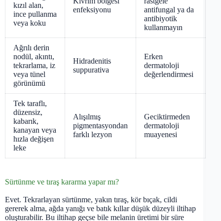
Kıvrım bölgesi
rastgele
kızıl alan,
enfeksiyonu
antifungal ya da
ince pullanma
antibiyotik
veya koku
kullanmayın
Ağrılı derin
nodül, akıntı,
Erken
Hidradenitis
tekrarlama, iz
dermatoloji
suppurativa
veya tünel
değerlendirmesi
görünümü
Tek taraflı,
düzensiz,
Alışılmış
Geciktirmeden
kabarık,
pigmentasyondan
dermatoloji
kanayan veya
farklı lezyon
muayenesi
hızla değişen
leke
Sürtünme ve tıraş kararma yapar mı?
Evet. Tekrarlayan sürtünme, yakın tıraş, kör bıçak, cildi
gererek alma, ağda yanığı ve batık kıllar düşük düzeyli iltihap
oluşturabilir. Bu iltihap geçse bile melanin üretimi bir süre