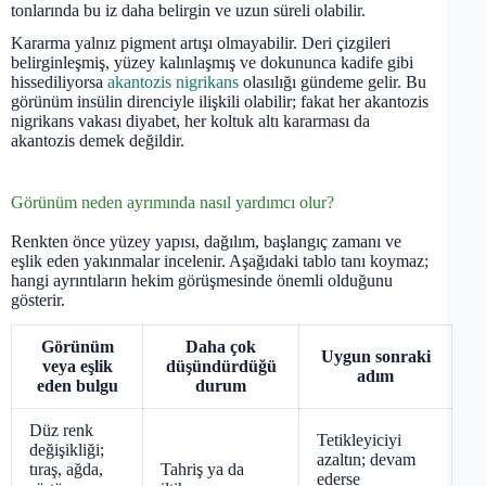
tonlarında bu iz daha belirgin ve uzun süreli olabilir.
Kararma yalnız pigment artışı olmayabilir. Deri çizgileri
belirginleşmiş, yüzey kalınlaşmış ve dokununca kadife gibi
hissediliyorsa
akantozis nigrikans
olasılığı gündeme gelir. Bu
görünüm insülin direnciyle ilişkili olabilir; fakat her akantozis
nigrikans vakası diyabet, her koltuk altı kararması da
akantozis demek değildir.
Görünüm neden ayrımında nasıl yardımcı olur?
Renkten önce yüzey yapısı, dağılım, başlangıç zamanı ve
eşlik eden yakınmalar incelenir. Aşağıdaki tablo tanı koymaz;
hangi ayrıntıların hekim görüşmesinde önemli olduğunu
gösterir.
Görünüm
Daha çok
Uygun sonraki
veya eşlik
düşündürdüğü
adım
eden bulgu
durum
Düz renk
Tetikleyiciyi
değişikliği;
azaltın; devam
tıraş, ağda,
Tahriş ya da
ederse