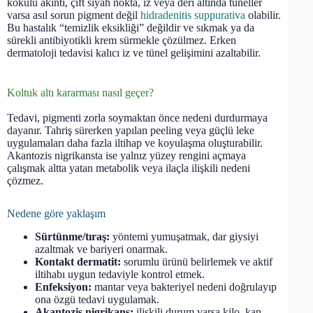
kokulu akıntı, çift siyah nokta, iz veya deri altında tüneller
varsa asıl sorun pigment değil
hidradenitis suppurativa
olabilir.
Bu hastalık “temizlik eksikliği” değildir ve sıkmak ya da
sürekli antibiyotikli krem sürmekle çözülmez. Erken
dermatoloji tedavisi kalıcı iz ve tünel gelişimini azaltabilir.
Koltuk altı kararması nasıl geçer?
Tedavi, pigmenti zorla soymaktan önce nedeni durdurmaya
dayanır. Tahriş sürerken yapılan peeling veya güçlü leke
uygulamaları daha fazla iltihap ve koyulaşma oluşturabilir.
Akantozis nigrikansta ise yalnız yüzey rengini açmaya
çalışmak altta yatan metabolik veya ilaçla ilişkili nedeni
çözmez.
Nedene göre yaklaşım
Sürtünme/tıraş:
yöntemi yumuşatmak, dar giysiyi
azaltmak ve bariyeri onarmak.
Kontakt dermatit:
sorumlu ürünü belirlemek ve aktif
iltihabı uygun tedaviyle kontrol etmek.
Enfeksiyon:
mantar veya bakteriyel nedeni doğrulayıp
ona özgü tedavi uygulamak.
Akantozis nigrikans:
ilişkili durum varsa kilo, kan