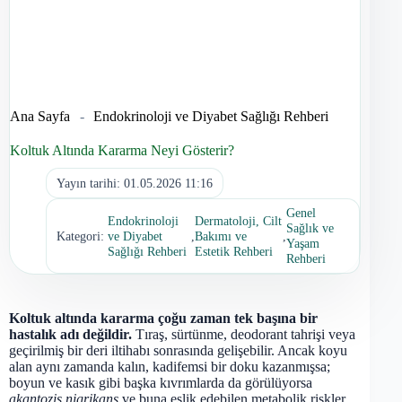
Ana Sayfa
-
Endokrinoloji ve Diyabet Sağlığı Rehberi
Koltuk Altında Kararma Neyi Gösterir?
Yayın tarihi:
01.05.2026 11:16
Genel
Endokrinoloji
Dermatoloji, Cilt
Sağlık ve
Kategori:
ve Diyabet
,
Bakımı ve
,
Yaşam
Sağlığı Rehberi
Estetik Rehberi
Rehberi
Koltuk altında kararma çoğu zaman tek başına bir
hastalık adı değildir.
Tıraş, sürtünme, deodorant tahrişi veya
geçirilmiş bir deri iltihabı sonrasında gelişebilir. Ancak koyu
alan aynı zamanda kalın, kadifemsi bir doku kazanmışsa;
boyun ve kasık gibi başka kıvrımlarda da görülüyorsa
akantozis nigrikans
ve buna eşlik edebilen metabolik riskler