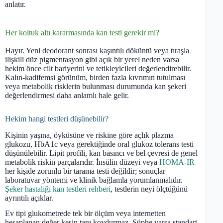
anlatır.
Her koltuk altı kararmasında kan testi gerekir mi?
Hayır. Yeni deodorant sonrası kaşıntılı döküntü veya tıraşla
ilişkili düz pigmentasyon gibi açık bir yerel neden varsa
hekim önce cilt bariyerini ve tetikleyicileri değerlendirebilir.
Kalın-kadifemsi görünüm, birden fazla kıvrımın tutulması
veya metabolik risklerin bulunması durumunda kan şekeri
değerlendirmesi daha anlamlı hale gelir.
Hekim hangi testleri düşünebilir?
Kişinin yaşına, öyküsüne ve riskine göre açlık plazma
glukozu, HbA1c veya gerektiğinde oral glukoz tolerans testi
düşünülebilir. Lipit profili, kan basıncı ve bel çevresi de genel
metabolik riskin parçalarıdır. İnsülin düzeyi veya
HOMA-IR
her kişide zorunlu bir tarama testi değildir; sonuçlar
laboratuvar yöntemi ve klinik bağlamla yorumlanmalıdır.
Şeker hastalığı kan testleri rehberi
, testlerin neyi ölçtüğünü
ayrıntılı açıklar.
Ev tipi glukometrede tek bir ölçüm veya internetten
hesaplanan değer kesin tanı koydurmaz. Şüphe varsa standart