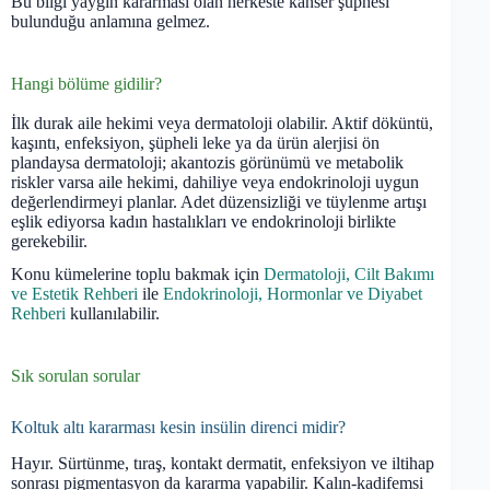
Bu bilgi yaygın kararması olan herkeste kanser şüphesi
bulunduğu anlamına gelmez.
Hangi bölüme gidilir?
İlk durak aile hekimi veya dermatoloji olabilir. Aktif döküntü,
kaşıntı, enfeksiyon, şüpheli leke ya da ürün alerjisi ön
plandaysa dermatoloji; akantozis görünümü ve metabolik
riskler varsa aile hekimi, dahiliye veya endokrinoloji uygun
değerlendirmeyi planlar. Adet düzensizliği ve tüylenme artışı
eşlik ediyorsa kadın hastalıkları ve endokrinoloji birlikte
gerekebilir.
Konu kümelerine toplu bakmak için
Dermatoloji, Cilt Bakımı
ve Estetik Rehberi
ile
Endokrinoloji, Hormonlar ve Diyabet
Rehberi
kullanılabilir.
Sık sorulan sorular
Koltuk altı kararması kesin insülin direnci midir?
Hayır. Sürtünme, tıraş, kontakt dermatit, enfeksiyon ve iltihap
sonrası pigmentasyon da kararma yapabilir. Kalın-kadifemsi