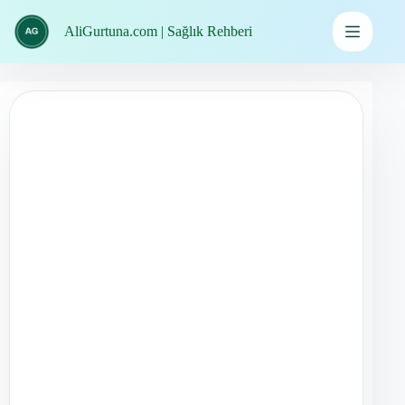
İçeriğe
geç
AliGurtuna.com | Sağlık Rehberi