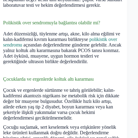
laboratuvar testi ve hekim değerlendirmesi gerekir.
Polikistik over sendromuyla bağlantısı olabilir mi?
Adet düzensizliği, tüylenme artışı, akne, kilo alma eğilimi ve
kalın-kadifemsi kıvrım kararması birlikteyse
polikistik over
sendromu
açısından değerlendirme gündeme gelebilir. Ancak
yalnız koltuk altı kararmasına bakarak PCOS tanısı konmaz.
Adet öyküsü, muayene, uygun hormon testleri ve
gerektiğinde ultrason birlikte değerlendirilir.
Çocuklarda ve ergenlerde koltuk altı kararması
Çocuk ve ergenlerde sürtünme ve tahriş görülebilir; kalın-
kadifemsi akantozis nigrikans ise metabolik risk için dikkate
değer bir muayene bulgusudur. Özellikle hızlı kilo artışı,
ailede erken yaş tip 2 diyabet, boyun kararması veya kan
şekeriyle ilişkili yakınmalar varsa çocuk hekimi
değerlendirmesi geciktirilmemelidir.
Çocuğu suçlamak, sert keselemek veya erişkinlere yönelik
leke ürünleri kullanmak doğru değildir. Değerlendirme