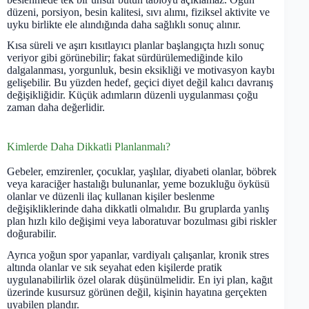
düzeni, porsiyon, besin kalitesi, sıvı alımı, fiziksel aktivite ve
uyku birlikte ele alındığında daha sağlıklı sonuç alınır.
Kısa süreli ve aşırı kısıtlayıcı planlar başlangıçta hızlı sonuç
veriyor gibi görünebilir; fakat sürdürülemediğinde kilo
dalgalanması, yorgunluk, besin eksikliği ve motivasyon kaybı
gelişebilir. Bu yüzden hedef, geçici diyet değil kalıcı davranış
değişikliğidir. Küçük adımların düzenli uygulanması çoğu
zaman daha değerlidir.
Kimlerde Daha Dikkatli Planlanmalı?
Gebeler, emzirenler, çocuklar, yaşlılar, diyabeti olanlar, böbrek
veya karaciğer hastalığı bulunanlar, yeme bozukluğu öyküsü
olanlar ve düzenli ilaç kullanan kişiler beslenme
değişikliklerinde daha dikkatli olmalıdır. Bu gruplarda yanlış
plan hızlı kilo değişimi veya laboratuvar bozulması gibi riskler
doğurabilir.
Ayrıca yoğun spor yapanlar, vardiyalı çalışanlar, kronik stres
altında olanlar ve sık seyahat eden kişilerde pratik
uygulanabilirlik özel olarak düşünülmelidir. En iyi plan, kağıt
üzerinde kusursuz görünen değil, kişinin hayatına gerçekten
uyabilen plandır.