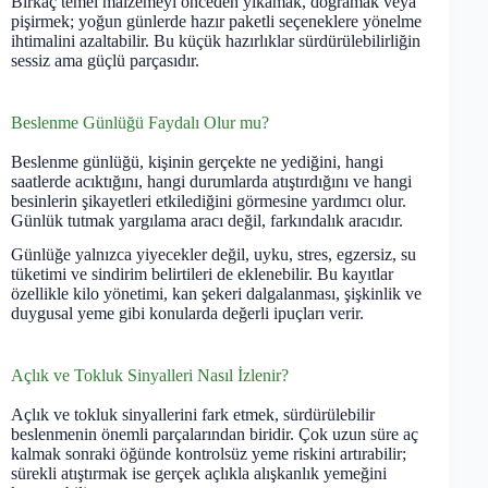
Birkaç temel malzemeyi önceden yıkamak, doğramak veya
pişirmek; yoğun günlerde hazır paketli seçeneklere yönelme
ihtimalini azaltabilir. Bu küçük hazırlıklar sürdürülebilirliğin
sessiz ama güçlü parçasıdır.
Beslenme Günlüğü Faydalı Olur mu?
Beslenme günlüğü, kişinin gerçekte ne yediğini, hangi
saatlerde acıktığını, hangi durumlarda atıştırdığını ve hangi
besinlerin şikayetleri etkilediğini görmesine yardımcı olur.
Günlük tutmak yargılama aracı değil, farkındalık aracıdır.
Günlüğe yalnızca yiyecekler değil, uyku, stres, egzersiz, su
tüketimi ve sindirim belirtileri de eklenebilir. Bu kayıtlar
özellikle kilo yönetimi, kan şekeri dalgalanması, şişkinlik ve
duygusal yeme gibi konularda değerli ipuçları verir.
Açlık ve Tokluk Sinyalleri Nasıl İzlenir?
Açlık ve tokluk sinyallerini fark etmek, sürdürülebilir
beslenmenin önemli parçalarından biridir. Çok uzun süre aç
kalmak sonraki öğünde kontrolsüz yeme riskini artırabilir;
sürekli atıştırmak ise gerçek açlıkla alışkanlık yemeğini