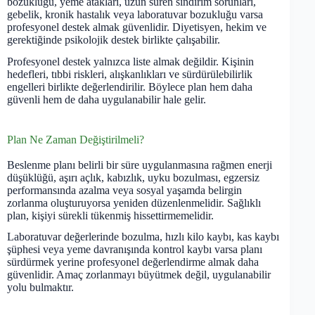
bozukluğu, yeme atakları, uzun süren sindirim sorunları,
gebelik, kronik hastalık veya laboratuvar bozukluğu varsa
profesyonel destek almak güvenlidir. Diyetisyen, hekim ve
gerektiğinde psikolojik destek birlikte çalışabilir.
Profesyonel destek yalnızca liste almak değildir. Kişinin
hedefleri, tıbbi riskleri, alışkanlıkları ve sürdürülebilirlik
engelleri birlikte değerlendirilir. Böylece plan hem daha
güvenli hem de daha uygulanabilir hale gelir.
Plan Ne Zaman Değiştirilmeli?
Beslenme planı belirli bir süre uygulanmasına rağmen enerji
düşüklüğü, aşırı açlık, kabızlık, uyku bozulması, egzersiz
performansında azalma veya sosyal yaşamda belirgin
zorlanma oluşturuyorsa yeniden düzenlenmelidir. Sağlıklı
plan, kişiyi sürekli tükenmiş hissettirmemelidir.
Laboratuvar değerlerinde bozulma, hızlı kilo kaybı, kas kaybı
şüphesi veya yeme davranışında kontrol kaybı varsa planı
sürdürmek yerine profesyonel değerlendirme almak daha
güvenlidir. Amaç zorlanmayı büyütmek değil, uygulanabilir
yolu bulmaktır.