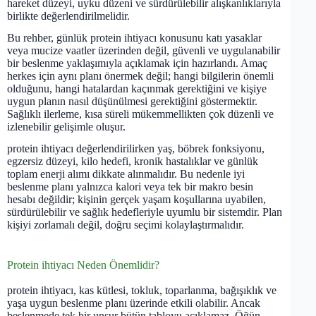
hareket düzeyi, uyku düzeni ve sürdürülebilir alışkanlıklarıyla
birlikte değerlendirilmelidir.
Bu rehber, günlük protein ihtiyacı konusunu katı yasaklar
veya mucize vaatler üzerinden değil, güvenli ve uygulanabilir
bir beslenme yaklaşımıyla açıklamak için hazırlandı. Amaç
herkes için aynı planı önermek değil; hangi bilgilerin önemli
olduğunu, hangi hatalardan kaçınmak gerektiğini ve kişiye
uygun planın nasıl düşünülmesi gerektiğini göstermektir.
Sağlıklı ilerleme, kısa süreli mükemmellikten çok düzenli ve
izlenebilir gelişimle oluşur.
protein ihtiyacı değerlendirilirken yaş, böbrek fonksiyonu,
egzersiz düzeyi, kilo hedefi, kronik hastalıklar ve günlük
toplam enerji alımı dikkate alınmalıdır. Bu nedenle iyi
beslenme planı yalnızca kalori veya tek bir makro besin
hesabı değildir; kişinin gerçek yaşam koşullarına uyabilen,
sürdürülebilir ve sağlık hedefleriyle uyumlu bir sistemdir. Plan
kişiyi zorlamalı değil, doğru seçimi kolaylaştırmalıdır.
Protein ihtiyacı Neden Önemlidir?
protein ihtiyacı, kas kütlesi, tokluk, toparlanma, bağışıklık ve
yaşa uygun beslenme planı üzerinde etkili olabilir. Ancak
beslenmede tek bir unsur bütün tabloyu açıklamaz. Öğün