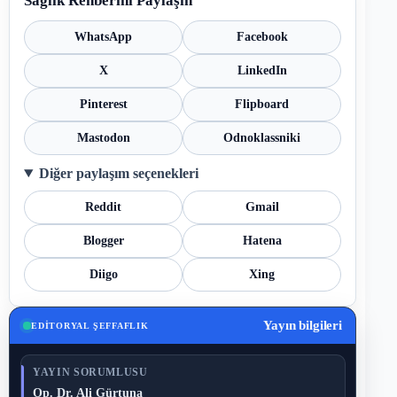
Sağlık Rehberini Paylaşın
WhatsApp
Facebook
X
LinkedIn
Pinterest
Flipboard
Mastodon
Odnoklassniki
Diğer paylaşım seçenekleri
Reddit
Gmail
Blogger
Hatena
Diigo
Xing
Yayın bilgileri
EDITORYAL ŞEFFAFLIK
YAYIN SORUMLUSU
Op. Dr. Ali Gürtuna