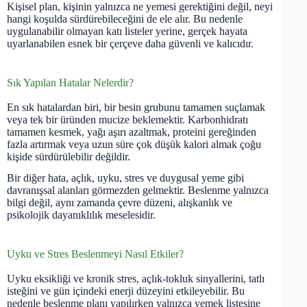
Kişisel plan, kişinin yalnızca ne yemesi gerektiğini değil, neyi
hangi koşulda sürdürebileceğini de ele alır. Bu nedenle
uygulanabilir olmayan katı listeler yerine, gerçek hayata
uyarlanabilen esnek bir çerçeve daha güvenli ve kalıcıdır.
Sık Yapılan Hatalar Nelerdir?
En sık hatalardan biri, bir besin grubunu tamamen suçlamak
veya tek bir üründen mucize beklemektir. Karbonhidratı
tamamen kesmek, yağı aşırı azaltmak, proteini gereğinden
fazla artırmak veya uzun süre çok düşük kalori almak çoğu
kişide sürdürülebilir değildir.
Bir diğer hata, açlık, uyku, stres ve duygusal yeme gibi
davranışsal alanları görmezden gelmektir. Beslenme yalnızca
bilgi değil, aynı zamanda çevre düzeni, alışkanlık ve
psikolojik dayanıklılık meselesidir.
Uyku ve Stres Beslenmeyi Nasıl Etkiler?
Uyku eksikliği ve kronik stres, açlık-tokluk sinyallerini, tatlı
isteğini ve gün içindeki enerji düzeyini etkileyebilir. Bu
nedenle beslenme planı yapılırken yalnızca yemek listesine