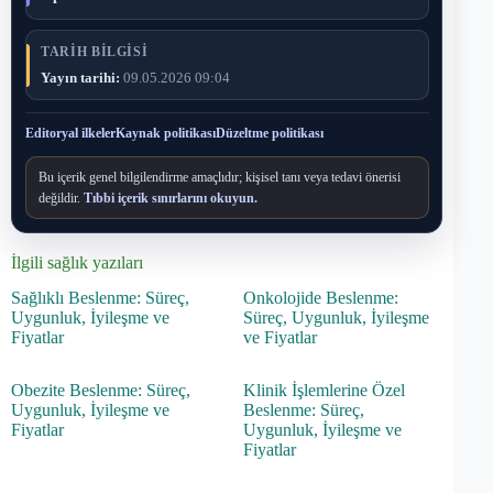
TARIH BILGISI
Yayın tarihi:
09.05.2026 09:04
Editoryal ilkeler
Kaynak politikası
Düzeltme politikası
Bu içerik genel bilgilendirme amaçlıdır; kişisel tanı veya tedavi önerisi
değildir.
Tıbbi içerik sınırlarını okuyun.
İlgili sağlık yazıları
Sağlıklı Beslenme: Süreç,
Onkolojide Beslenme:
Uygunluk, İyileşme ve
Süreç, Uygunluk, İyileşme
Fiyatlar
ve Fiyatlar
Obezite Beslenme: Süreç,
Klinik İşlemlerine Özel
Uygunluk, İyileşme ve
Beslenme: Süreç,
Fiyatlar
Uygunluk, İyileşme ve
Fiyatlar