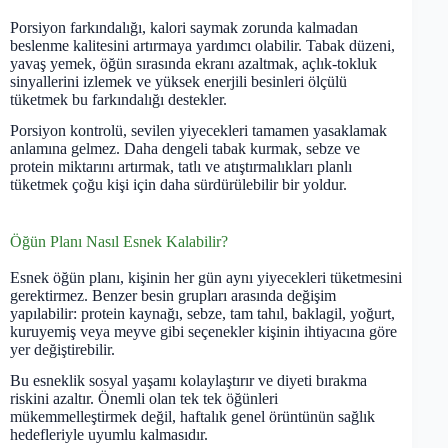
Porsiyon farkındalığı, kalori saymak zorunda kalmadan
beslenme kalitesini artırmaya yardımcı olabilir. Tabak düzeni,
yavaş yemek, öğün sırasında ekranı azaltmak, açlık-tokluk
sinyallerini izlemek ve yüksek enerjili besinleri ölçülü
tüketmek bu farkındalığı destekler.
Porsiyon kontrolü, sevilen yiyecekleri tamamen yasaklamak
anlamına gelmez. Daha dengeli tabak kurmak, sebze ve
protein miktarını artırmak, tatlı ve atıştırmalıkları planlı
tüketmek çoğu kişi için daha sürdürülebilir bir yoldur.
Öğün Planı Nasıl Esnek Kalabilir?
Esnek öğün planı, kişinin her gün aynı yiyecekleri tüketmesini
gerektirmez. Benzer besin grupları arasında değişim
yapılabilir: protein kaynağı, sebze, tam tahıl, baklagil, yoğurt,
kuruyemiş veya meyve gibi seçenekler kişinin ihtiyacına göre
yer değiştirebilir.
Bu esneklik sosyal yaşamı kolaylaştırır ve diyeti bırakma
riskini azaltır. Önemli olan tek tek öğünleri
mükemmelleştirmek değil, haftalık genel örüntünün sağlık
hedefleriyle uyumlu kalmasıdır.