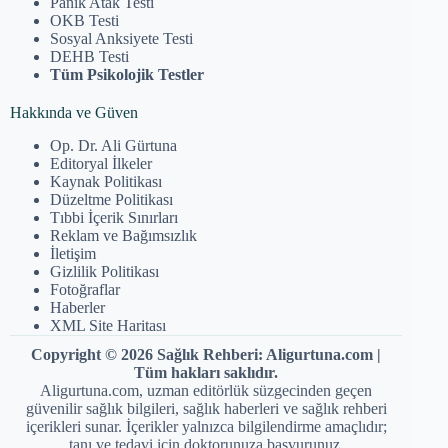
Panik Atak Testi
OKB Testi
Sosyal Anksiyete Testi
DEHB Testi
Tüm Psikolojik Testler
Hakkında ve Güven
Op. Dr. Ali Gürtuna
Editoryal İlkeler
Kaynak Politikası
Düzeltme Politikası
Tıbbi İçerik Sınırları
Reklam ve Bağımsızlık
İletişim
Gizlilik Politikası
Fotoğraflar
Haberler
XML Site Haritası
Copyright © 2026 Sağlık Rehberi: Aligurtuna.com |
Tüm hakları saklıdır.
Aligurtuna.com, uzman editörlük süzgecinden geçen
güvenilir sağlık bilgileri, sağlık haberleri ve sağlık rehberi
içerikleri sunar. İçerikler yalnızca bilgilendirme amaçlıdır;
tanı ve tedavi için doktorunuza başvurunuz.