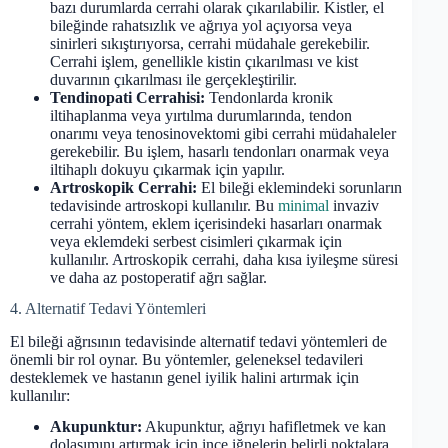
bazı durumlarda cerrahi olarak çıkarılabilir. Kistler, el
bileğinde rahatsızlık ve ağrıya yol açıyorsa veya
sinirleri sıkıştırıyorsa, cerrahi müdahale gerekebilir.
Cerrahi işlem, genellikle kistin çıkarılması ve kist
duvarının çıkarılması ile gerçekleştirilir.
Tendinopati Cerrahisi:
Tendonlarda kronik
iltihaplanma veya yırtılma durumlarında, tendon
onarımı veya tenosinovektomi gibi cerrahi müdahaleler
gerekebilir. Bu işlem, hasarlı tendonları onarmak veya
iltihaplı dokuyu çıkarmak için yapılır.
Artroskopik Cerrahi:
El bileği eklemindeki sorunların
tedavisinde artroskopi kullanılır. Bu
minimal
invaziv
cerrahi yöntem, eklem içerisindeki hasarları onarmak
veya eklemdeki serbest cisimleri çıkarmak için
kullanılır. Artroskopik cerrahi, daha kısa iyileşme süresi
ve daha az postoperatif ağrı sağlar.
4. Alternatif Tedavi Yöntemleri
El bileği ağrısının tedavisinde alternatif tedavi yöntemleri de
önemli bir rol oynar. Bu yöntemler, geleneksel tedavileri
desteklemek ve hastanın genel iyilik halini artırmak için
kullanılır:
Akupunktur:
Akupunktur, ağrıyı hafifletmek ve kan
dolaşımını artırmak için ince iğnelerin belirli noktalara