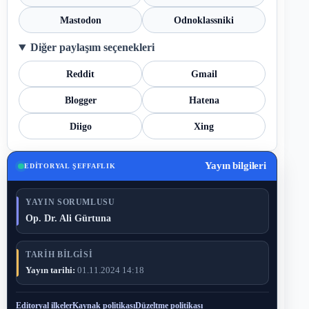
Mastodon
Odnoklassniki
Diğer paylaşım seçenekleri
Reddit
Gmail
Blogger
Hatena
Diigo
Xing
Yayın bilgileri
EDITORYAL ŞEFFAFLIK
YAYIN SORUMLUSU
Op. Dr. Ali Gürtuna
TARIH BILGISI
Yayın tarihi:
01.11.2024 14:18
Editoryal ilkeler
Kaynak politikası
Düzeltme politikası