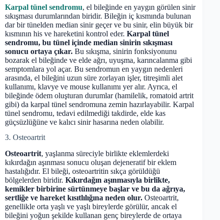
Karpal tünel sendromu
, el bileğinde en yaygın görülen sinir
sıkışması durumlarından biridir. Bileğin iç kısmında bulunan
dar bir tünelden median sinir geçer ve bu sinir, elin büyük bir
kısmının his ve hareketini kontrol eder.
Karpal tünel
sendromu, bu tünel içinde median sinirin sıkışması
sonucu ortaya çıkar.
Bu sıkışma, sinirin fonksiyonunu
bozarak el bileğinde ve elde ağrı, uyuşma, karıncalanma gibi
semptomlara yol açar. Bu sendromun en yaygın nedenleri
arasında, el bileğini uzun süre zorlayan işler, titreşimli alet
kullanımı, klavye ve mouse kullanımı yer alır. Ayrıca, el
bileğinde ödem oluşturan durumlar (hamilelik, romatoid artrit
gibi) da karpal tünel sendromuna zemin hazırlayabilir. Karpal
tünel sendromu, tedavi edilmediği takdirde, elde kas
güçsüzlüğüne ve kalıcı sinir hasarına neden olabilir.
3. Osteoartrit
Osteoartrit
, yaşlanma süreciyle birlikte eklemlerdeki
kıkırdağın aşınması sonucu oluşan dejeneratif bir eklem
hastalığıdır. El bileği, osteoartritin sıkça görüldüğü
bölgelerden biridir.
Kıkırdağın aşınmasıyla birlikte,
kemikler birbirine sürtünmeye başlar ve bu da ağrıya,
sertliğe ve hareket kısıtlılığına neden olur.
Osteoartrit,
genellikle orta yaşlı ve yaşlı bireylerde görülür, ancak el
bileğini yoğun şekilde kullanan genç bireylerde de ortaya