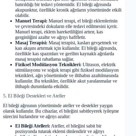
batırıldığı bir tedavi yöntemidir. El bileği ağrısında
akupunktur, özellikle kronik ağrıların yönetiminde etkili
olabilir.
Manuel Terapi:
Manuel terapi, el bileği eklemlerinin
ve çevresindeki dokuların elle tedavi edilmesini içerir.
Manuel terapi, eklem hareketliliğini artırır, kas
gerginliğini azaltır ve ağrıyı hafifletir.
Masaj Terapisi:
Masaj terapisi, kasları gevşetmek ve
kan akışını artırmak için kullanılır. El bileği ağrısında,
özellikle kas spazmları ve gerilim kaynaklı ağrılarda
masaj terapisi rahatlama sağlar.
Fiziksel Modülasyon Teknikleri:
Ultrason, elektrik
stimülasyonu ve soğuk terapi gibi fiziksel modülasyon
teknikleri, ağrı yönetiminde ve iltihabın azaltılmasında
kullanılır. Bu teknikler, özellikle akut yaralanmalar ve
iltihaplı durumlarda etkilidir.
5. El Bileği Destekleri ve Ateller
El bileği ağrısının yönetiminde ateller ve destekler yaygın
olarak kullanılır. Bu cihazlar, el bileğini sabitleyerek iyileşme
sürecini hızlandırır ve ağrıyı azaltır:
El Bileği Atelleri:
Ateller, el bileğini sabit bir
pozisyonda tutarak eklemi dinlendirir ve ağrıyı