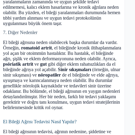
yaralanmaların zamanında ve uygun şekilde tedavi
edilmemesi, kalıcı eklem hasarlarına ve kronik ağrılara neden
olabilir. Bu yüzden, el bileği yaralanmaları durumunda hemen
tıbbi yardım alınması ve uygun tedavi protokolünün
uygulanması büyük önem taşır.
7. Diğer Nedenler
El bileği ağrısına neden olabilecek başka durumlar da vardır.
Örneğin,
romatoid artrit
, el bileğinde kronik iltihaplanmalara
yol açan bir otoimmün hastalıktır. Bu hastalık, el bileğinde
ağrı, şişlik ve eklem deformasyonuna neden olabilir. Ayrıca,
psöriatik artrit
ve
gut
gibi diğer eklem rahatsızlıkları da el
bileğinde ağrıya yol açabilir.
Sinir sıkışmaları
(örneğin, ulnar
sinir sıkışması) ve
nöropatiler
de el bileğinde ve elde ağrıya,
uyuşmaya ve karıncalanmaya neden olabilir. Bu durumlar
genellikle nörolojik kaynaklıdır ve tedavileri sinir üzerine
odaklanır. Bu bölümde, el bileği ağrısının en yaygın nedenleri
detaylandırılmıştır. Her bir neden, farklı bir tedavi yaklaşımı
gerektirir ve doğru tanı konulması, uygun tedavi stratejilerinin
belirlenmesinde kritik rol oynar.
El Bileği Ağrısı Tedavisi Nasıl Yapılır?
El bileği ağrısının tedavisi, ağrının nedenine, şiddetine ve