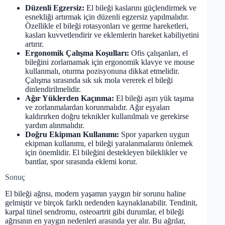
Düzenli Egzersiz:
El bileği kaslarını güçlendirmek ve
esnekliği artırmak için düzenli egzersiz yapılmalıdır.
Özellikle el bileği rotasyonları ve germe hareketleri,
kasları kuvvetlendirir ve eklemlerin hareket kabiliyetini
artırır.
Ergonomik Çalışma Koşulları:
Ofis çalışanları, el
bileğini zorlamamak için ergonomik klavye ve mouse
kullanmalı, oturma pozisyonuna dikkat etmelidir.
Çalışma sırasında sık sık mola vererek el bileği
dinlendirilmelidir.
Ağır Yüklerden Kaçınma:
El bileği aşırı yük taşıma
ve zorlanmalardan korunmalıdır. Ağır eşyaları
kaldırırken doğru teknikler kullanılmalı ve gerekirse
yardım alınmalıdır.
Doğru Ekipman Kullanımı:
Spor yaparken uygun
ekipman kullanımı, el bileği yaralanmalarını önlemek
için önemlidir. El bileğini destekleyen bileklikler ve
bantlar, spor sırasında eklemi korur.
Sonuç
El bileği ağrısı, modern yaşamın yaygın bir sorunu haline
gelmiştir ve birçok farklı nedenden kaynaklanabilir. Tendinit,
karpal tünel sendromu, osteoartrit gibi durumlar, el bileği
ağrısının en yaygın nedenleri arasında yer alır. Bu ağrılar,