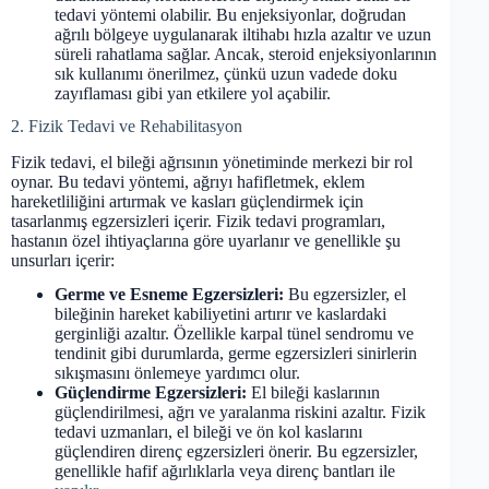
tedavi yöntemi olabilir. Bu enjeksiyonlar, doğrudan
ağrılı bölgeye uygulanarak iltihabı hızla azaltır ve uzun
süreli rahatlama sağlar. Ancak, steroid enjeksiyonlarının
sık kullanımı önerilmez, çünkü uzun vadede doku
zayıflaması gibi yan etkilere yol açabilir.
2. Fizik Tedavi ve Rehabilitasyon
Fizik tedavi, el bileği ağrısının yönetiminde merkezi bir rol
oynar. Bu tedavi yöntemi, ağrıyı hafifletmek, eklem
hareketliliğini artırmak ve kasları güçlendirmek için
tasarlanmış egzersizleri içerir. Fizik tedavi programları,
hastanın özel ihtiyaçlarına göre uyarlanır ve genellikle şu
unsurları içerir:
Germe ve Esneme Egzersizleri:
Bu egzersizler, el
bileğinin hareket kabiliyetini artırır ve kaslardaki
gerginliği azaltır. Özellikle karpal tünel sendromu ve
tendinit gibi durumlarda, germe egzersizleri sinirlerin
sıkışmasını önlemeye yardımcı olur.
Güçlendirme Egzersizleri:
El bileği kaslarının
güçlendirilmesi, ağrı ve yaralanma riskini azaltır. Fizik
tedavi uzmanları, el bileği ve ön kol kaslarını
güçlendiren direnç egzersizleri önerir. Bu egzersizler,
genellikle hafif ağırlıklarla veya direnç bantları ile