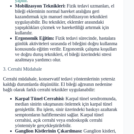
yapılır
.
Mobilizasyon Teknikleri:
Fizik tedavi uzmanları, el
bileği ekleminin normal hareket aralığını geri
kazandırmak için manuel mobilizasyon teknikleri
uygulayabilir. Bu teknikler, eklemler arasındaki
yapışıklıkları çözmek ve hareketliliği artırmak için
kullanılır.
Ergonomik Eğitim:
Fizik tedavi sürecinde, hastalara
günlük aktiviteleri sırasında el bileğini doğru kullanma
konusunda eğitim verilir. Ergonomik çalışma koşulları
ve doğru duruş teknikleri, el bileği üzerindeki stresi
azaltmaya yardımcı olur.
3. Cerrahi Müdahale
Cerrahi müdahale, konservatif tedavi yöntemlerinin yetersiz
kaldığı durumlarda düşünülür. El bileği ağrısının nedenine
bağlı olarak farklı cerrahi teknikler uygulanabilir:
Karpal Tünel Cerrahisi:
Karpal tünel sendromunda,
median sinirin sıkışmasını önlemek için karpal tünel
genişletilir. Bu işlem, sinir üzerindeki baskıyı azaltarak
semptomların hafiflemesini sağlar. Karpal tünel
cerrahisi, açık cerrahi veya endoskopik cerrahi
yöntemiyle gerçekleştirilebilir.
Ganglion Kistlerinin Çıkarılması:
Ganglion kistleri,