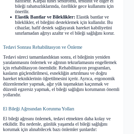
hafifletir. Karpal tünel sendromu, tendinit ve diğer el
bileği rahatsızlıklarında, özellikle gece kullanımı için
önerilir.
Elastik Bantlar ve Bileklikler:
Elastik bantlar ve
bileklikler, el bileğini desteklemek için kullanılır. Bu
cihazlar, hafif destek sağlayarak hareket kabiliyetini
sınırlamadan ağrıyı azaltır ve el bileği sağlığını korur.
Tedavi Sonrası Rehabilitasyon ve Önleme
Tedavi süreci tamamlandıktan sonra, el bileğinin yeniden
yaralanmasını önlemek ve ağrının tekrarlamasını engellemek
için rehabilitasyon önemlidir. Rehabilitasyon programları,
kasların güçlendirilmesi, esnekliğin artırılması ve doğru
hareket tekniklerinin öğretilmesini içerir. Ayrıca, ergonomik
düzenlemeler yapmak, ağır yük taşımaktan kaçınmak ve
düzenli egzersiz yapmak, el bileği sağlığını korumanın önemli
yollarıdır.
El Bileği Ağrısından Korunma Yolları
El bileği ağrısını önlemek, tedavi etmekten daha kolay ve
etkilidir. Bu nedenle, günlük yaşamda el bileği sağlığını
korumak için alınabilecek bazı önlemler şunlardır: