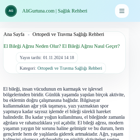
İçeriğe
geç
AliGurtuna.com | Sağlık Rehberi
Ana Sayfa
-
Ortopedi ve Travma Sağlığı Rehberi
El Bileği Ağrısı Neden Olur? El Bileği Ağrısı Nasıl Geçer?
Yayın tarihi:
01.11.2024 14:18
Kategori:
Ortopedi ve Travma Sağlığı Rehberi
El bileği, insan vücudunun en karmaşık ve işlevsel
bölgelerinden biridir. Günlük yaşamda yapılan birçok aktivite,
bu eklemin doğru çalışmasına bağlıdır. Bilgisayar
kullanmaktan ağır yük taşımaya, yazı yazmaktan spor
yapmaya kadar sayısız işlemde el bileği sürekli hareket
halindedir. Bu kadar yoğun kullanılması, el bileğinde zamanla
ağrılara ve rahatsızlıklara yol açabilir. El bileği ağrısı, modern
yaşamın yaygın bir sorunu haline gelmiştir ve bu durum, hem
gençlerde hem de yaşlılarda giderek artmaktadır. Ağrı, yaşam
kalitesini olumsuz etkileyebilir ve günlük aktiviteleri yerine