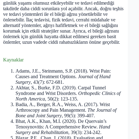
günlük yaşamı olumsuz etkileyebilir ve tedavi edilmediği
takdirde daha ciddi sorunlara yol açabilir. Ancak, doğru teşhis
ve tedavi yöntemleri ile el bileği ağrısı yönetilebilir ve
önlenebilir. İlaç tedavisi, fizik tedavi, cerrahi müdahale ve
alternatif yöntemler, ağrıyı hafifletmek ve el bileği sağlığını
korumak için etkili stratejiler sunar. Ayrıca, el bileği ağrısını
önlemek için günlük hayatta dikkat edilmesi gereken basit
önlemler, uzun vadede ciddi rahatsızlıkların önüne geçebilir.
Kaynaklar
Adams, J.E., Steinmann, S.P. (2018). Wrist Pain:
Causes and Treatment Options.
Journal of Hand
Surgery
, 43(7): 672-681.
Akhtar, S., Burke, F.D. (2019). Carpal Tunnel
Syndrome and Wrist Disorders.
Orthopedic Clinics of
North America
, 50(2): 123-135.
Badia, A., Berger, R.A., Weiss, A. (2017). Wrist
Arthroscopy and Pain Management.
The Journal of
Bone and Joint Surgery
, 99(5): 399-407.
Bhat, A.K., Khan, M.I. (2020). De Quervain’s
Tenosynovitis: A Comprehensive Review.
Hand
Surgery and Rehabilitation
, 39(3): 234-242.
Blazar, P.E., Chan, J. (2018). Evaluation and