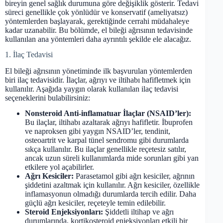
bireyin genel sağlık durumuna göre değişiklik gösterir. Tedavi
süreci genellikle çok yönlüdür ve konservatif (ameliyatsız)
yöntemlerden başlayarak, gerektiğinde cerrahi müdahaleye
kadar uzanabilir. Bu bölümde, el bileği ağrısının tedavisinde
kullanılan ana yöntemleri daha ayrıntılı şekilde ele alacağız.
1. İlaç Tedavisi
El bileği ağrısının yönetiminde ilk başvurulan yöntemlerden
biri ilaç tedavisidir. İlaçlar, ağrıyı ve iltihabı hafifletmek için
kullanılır. Aşağıda yaygın olarak kullanılan ilaç tedavisi
seçeneklerini bulabilirsiniz:
Nonsteroid Anti-inflamatuar İlaçlar (NSAID’ler):
Bu ilaçlar, iltihabı azaltarak ağrıyı hafifletir. İbuprofen
ve naproksen gibi yaygın NSAID’ler, tendinit,
osteoartrit ve karpal tünel sendromu gibi durumlarda
sıkça kullanılır. Bu ilaçlar genellikle reçetesiz satılır,
ancak uzun süreli kullanımlarda mide sorunları gibi yan
etkilere yol açabilirler.
Ağrı Kesiciler:
Parasetamol gibi ağrı kesiciler, ağrının
şiddetini azaltmak için kullanılır. Ağrı kesiciler, özellikle
inflamasyonun olmadığı durumlarda tercih edilir. Daha
güçlü ağrı kesiciler, reçeteyle temin edilebilir.
Steroid Enjeksiyonları:
Şiddetli iltihap ve ağrı
durumlarında, kortikosteroid enjeksiyonları etkili bir