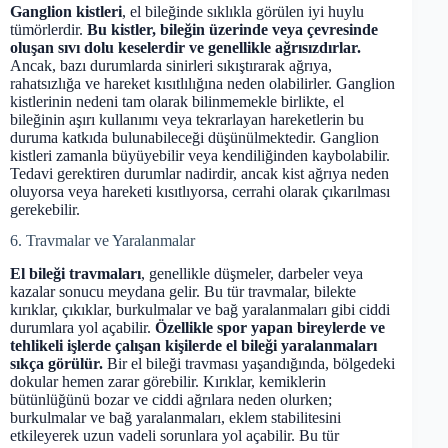
Ganglion kistleri
, el bileğinde sıklıkla görülen iyi huylu
tümörlerdir.
Bu kistler, bileğin üzerinde veya çevresinde
oluşan sıvı dolu keselerdir ve genellikle ağrısızdırlar.
Ancak, bazı durumlarda sinirleri sıkıştırarak ağrıya,
rahatsızlığa ve hareket kısıtlılığına neden olabilirler. Ganglion
kistlerinin nedeni tam olarak bilinmemekle birlikte, el
bileğinin aşırı kullanımı veya tekrarlayan hareketlerin bu
duruma katkıda bulunabileceği düşünülmektedir. Ganglion
kistleri zamanla büyüyebilir veya kendiliğinden kaybolabilir.
Tedavi gerektiren durumlar nadirdir, ancak kist ağrıya neden
oluyorsa veya hareketi kısıtlıyorsa, cerrahi olarak çıkarılması
gerekebilir.
6. Travmalar ve Yaralanmalar
El bileği travmaları
, genellikle düşmeler, darbeler veya
kazalar sonucu meydana gelir. Bu tür travmalar, bilekte
kırıklar, çıkıklar, burkulmalar ve bağ yaralanmaları gibi ciddi
durumlara yol açabilir.
Özellikle spor yapan bireylerde ve
tehlikeli işlerde çalışan kişilerde el bileği yaralanmaları
sıkça görülür.
Bir el bileği travması yaşandığında, bölgedeki
dokular hemen zarar görebilir. Kırıklar, kemiklerin
bütünlüğünü bozar ve ciddi ağrılara neden olurken;
burkulmalar ve bağ yaralanmaları, eklem stabilitesini
etkileyerek uzun vadeli sorunlara yol açabilir. Bu tür