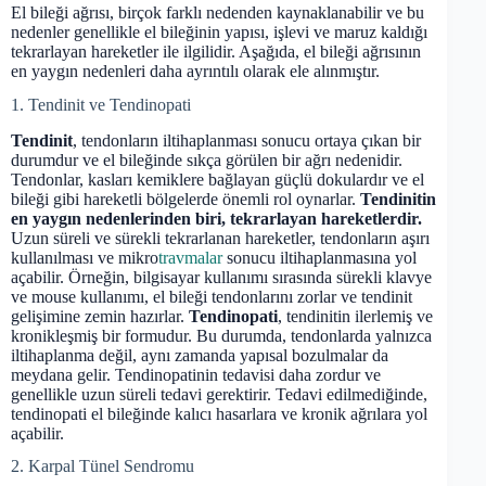
El bileği ağrısı, birçok farklı nedenden kaynaklanabilir ve bu
nedenler genellikle el bileğinin yapısı, işlevi ve maruz kaldığı
tekrarlayan hareketler ile ilgilidir. Aşağıda, el bileği ağrısının
en yaygın nedenleri daha ayrıntılı olarak ele alınmıştır.
1. Tendinit ve Tendinopati
Tendinit
, tendonların iltihaplanması sonucu ortaya çıkan bir
durumdur ve el bileğinde sıkça görülen bir ağrı nedenidir.
Tendonlar, kasları kemiklere bağlayan güçlü dokulardır ve el
bileği gibi hareketli bölgelerde önemli rol oynarlar.
Tendinitin
en yaygın nedenlerinden biri, tekrarlayan hareketlerdir.
Uzun süreli ve sürekli tekrarlanan hareketler, tendonların aşırı
kullanılması ve mikro
travmalar
sonucu iltihaplanmasına yol
açabilir. Örneğin, bilgisayar kullanımı sırasında sürekli klavye
ve mouse kullanımı, el bileği tendonlarını zorlar ve tendinit
gelişimine zemin hazırlar.
Tendinopati
, tendinitin ilerlemiş ve
kronikleşmiş bir formudur. Bu durumda, tendonlarda yalnızca
iltihaplanma değil, aynı zamanda yapısal bozulmalar da
meydana gelir. Tendinopatinin tedavisi daha zordur ve
genellikle uzun süreli tedavi gerektirir. Tedavi edilmediğinde,
tendinopati el bileğinde kalıcı hasarlara ve kronik ağrılara yol
açabilir.
2. Karpal Tünel Sendromu