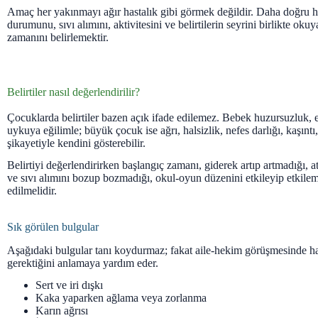
Amaç her yakınmayı ağır hastalık gibi görmek değildir. Daha doğru 
durumunu, sıvı alımını, aktivitesini ve belirtilerin seyrini birlikte ok
zamanını belirlemektir.
Belirtiler nasıl değerlendirilir?
Çocuklarda belirtiler bazen açık ifade edilemez. Bebek huzursuzluk
uykuya eğilimle; büyük çocuk ise ağrı, halsizlik, nefes darlığı, kaşıntı
şikayetiyle kendini gösterebilir.
Belirtiyi değerlendirirken başlangıç zamanı, giderek artıp artmadığı, at
ve sıvı alımını bozup bozmadığı, okul-oyun düzenini etkileyip etkilem
edilmelidir.
Sık görülen bulgular
Aşağıdaki bulgular tanı koydurmaz; fakat aile-hekim görüşmesinde h
gerektiğini anlamaya yardım eder.
Sert ve iri dışkı
Kaka yaparken ağlama veya zorlanma
Karın ağrısı