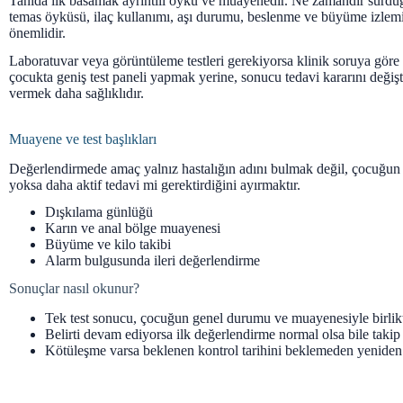
Tanıda ilk basamak ayrıntılı öykü ve muayenedir. Ne zamandır sürdüğ
temas öyküsü, ilaç kullanımı, aşı durumu, beslenme ve büyüme izlemi
önemlidir.
Laboratuvar veya görüntüleme testleri gerekiyorsa klinik soruya göre 
çocukta geniş test paneli yapmak yerine, sonucu tedavi kararını değişt
vermek daha sağlıklıdır.
Muayene ve test başlıkları
Değerlendirmede amaç yalnız hastalığın adını bulmak değil, çocuğun
yoksa daha aktif tedavi mi gerektirdiğini ayırmaktır.
Dışkılama günlüğü
Karın ve anal bölge muayenesi
Büyüme ve kilo takibi
Alarm bulgusunda ileri değerlendirme
Sonuçlar nasıl okunur?
Tek test sonucu, çocuğun genel durumu ve muayenesiyle birlik
Belirti devam ediyorsa ilk değerlendirme normal olsa bile takip 
Kötüleşme varsa beklenen kontrol tarihini beklemeden yeniden 