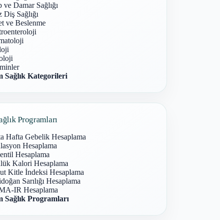
p ve Damar Sağlığı
 Diş Sağlığı
et ve Beslenme
roenteroloji
atoloji
oji
loji
minler
 Sağlık Kategorileri
ağlık Programları
ta Hafta Gebelik Hesaplama
lasyon Hesaplama
entil Hesaplama
lük Kalori Hesaplama
ut Kitle İndeksi Hesaplama
idoğan Sarılığı Hesaplama
A-IR Hesaplama
 Sağlık Programları