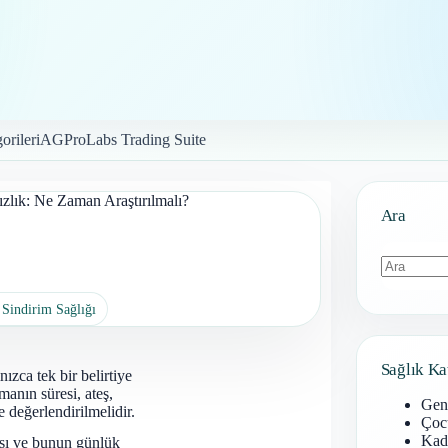
orileri
AGProLabs Trading Suite
zlık: Ne Zaman Araştırılmalı?
Ara
Sonuç
 Sindirim Sağlığı
bulunamad
Sağlık Ka
ızca tek bir belirtiye
anın süresi, ateş,
Gen
e değerlendirilmelidir.
Çoc
Kadı
ası ve bunun günlük