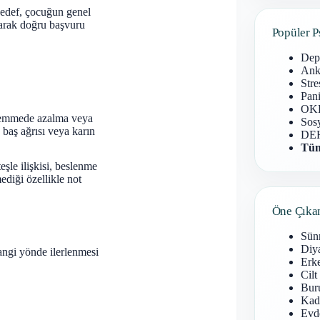
hedef, çocuğun genel
uyarak doğru başvuru
Popüler P
Dep
Anks
Stre
Pani
OKB
, emmede azalma veya
Sosy
, baş ağrısı veya karın
DEH
Tüm
eşle ilişkisi, beslenme
ediği özellikle not
Öne Çıka
Sün
Diy
angi yönde ilerlenmesi
Erke
Cilt
Buru
Kad
Evd