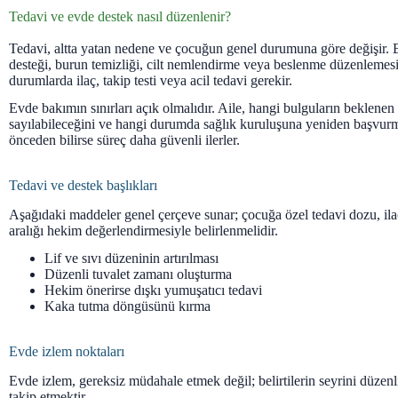
Tedavi ve evde destek nasıl düzenlenir?
Tedavi, altta yatan nedene ve çocuğun genel durumuna göre değişir. B
desteği, burun temizliği, cilt nemlendirme veya beslenme düzenlemesi 
durumlarda ilaç, takip testi veya acil tedavi gerekir.
Evde bakımın sınırları açık olmalıdır. Aile, hangi bulguların beklenen 
sayılabileceğini ve hangi durumda sağlık kuruluşuna yeniden başvurm
önceden bilirse süreç daha güvenli ilerler.
Tedavi ve destek başlıkları
Aşağıdaki maddeler genel çerçeve sunar; çocuğa özel tedavi dozu, ila
aralığı hekim değerlendirmesiyle belirlenmelidir.
Lif ve sıvı düzeninin artırılması
Düzenli tuvalet zamanı oluşturma
Hekim önerirse dışkı yumuşatıcı tedavi
Kaka tutma döngüsünü kırma
Evde izlem noktaları
Evde izlem, gereksiz müdahale etmek değil; belirtilerin seyrini düzen
takip etmektir.