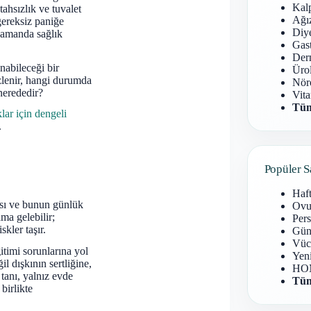
Kal
tahsızlık ve tuvalet
Ağız
gereksiz paniğe
Diy
zamanda sağlık
Gast
Derm
nabileceği bir
Ürol
izlenir, hangi durumda
Nöro
nerededir?
Vita
Tüm
ar için dengeli
.
Popüler S
Haf
ası ve bunun günlük
Ovu
ama gelebilir;
Pers
kler taşır.
Gün
Vüc
itimi sorunlarına yol
Yen
l dışkının sertliğine,
HOM
tanı, yalnız evde
Tüm
birlikte