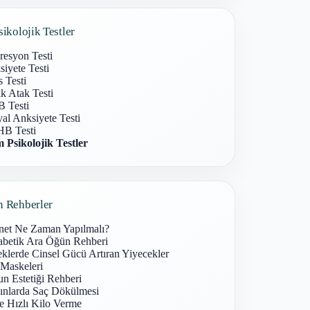
sikolojik Testler
resyon Testi
iyete Testi
s Testi
k Atak Testi
 Testi
al Anksiyete Testi
B Testi
 Psikolojik Testler
n Rehberler
net Ne Zaman Yapılmalı?
abetik Ara Öğün Rehberi
klerde Cinsel Gücü Artıran Yiyecekler
 Maskeleri
n Estetiği Rehberi
ınlarda Saç Dökülmesi
e Hızlı Kilo Verme