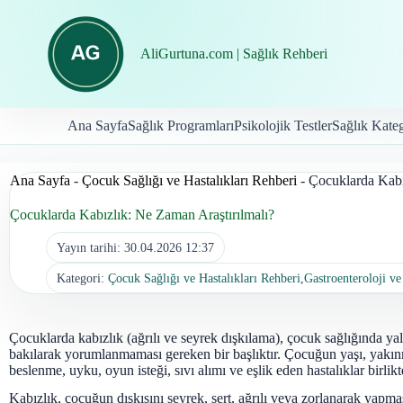
İçeriğe
geç
AliGurtuna.com | Sağlık Rehberi
Ana Sayfa
Sağlık Programları
Psikolojik Testler
Sağlık Kateg
Ana Sayfa
-
Çocuk Sağlığı ve Hastalıkları Rehberi
-
Çocuklarda Kabı
Çocuklarda Kabızlık: Ne Zaman Araştırılmalı?
Yayın tarihi:
30.04.2026 12:37
Kategori:
Çocuk Sağlığı ve Hastalıkları Rehberi
,
Gastroenteroloji ve
Çocuklarda kabızlık (ağrılı ve seyrek dışkılama), çocuk sağlığında yaln
bakılarak yorumlanmaması gereken bir başlıktır. Çocuğun yaşı, yakınm
beslenme, uyku, oyun isteği, sıvı alımı ve eşlik eden hastalıklar birlikt
Kabızlık, çocuğun dışkısını seyrek, sert, ağrılı veya zorlanarak yapm