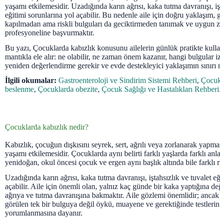
yaşamı etkilemesidir. Uzadığında karın ağrısı, kaka tutma davranışı, iş
eğitimi sorunlarına yol açabilir. Bu nedenle aile için doğru yaklaşım, 
kapılmadan ama riskli bulguları da geciktirmeden tanımak ve uygun 
profesyoneline başvurmaktır.
Bu yazı, Çocuklarda kabızlık konusunu ailelerin günlük pratikte kulla
mantıkla ele alır: ne olabilir, ne zaman önem kazanır, hangi bulgular 
yeniden değerlendirme gerekir ve evde destekleyici yaklaşımın sınırı 
İlgili okumalar:
Gastroenteroloji ve Sindirim Sistemi Rehberi
,
Çocukl
beslenme
,
Çocuklarda obezite
,
Çocuk Sağlığı ve Hastalıkları Rehberi
Çocuklarda kabızlık nedir?
Kabızlık, çocuğun dışkısını seyrek, sert, ağrılı veya zorlanarak yapm
yaşamı etkilemesidir. Çocuklarda aynı belirti farklı yaşlarda farklı anl
yenidoğan, okul öncesi çocuk ve ergen aynı başlık altında bile farklı ris
Uzadığında karın ağrısı, kaka tutma davranışı, iştahsızlık ve tuvalet eğ
açabilir. Aile için önemli olan, yalnız kaç günde bir kaka yaptığına deği
ağrıya ve tutma davranışına bakmaktır. Aile gözlemi önemlidir; ancak 
görülen tek bir bulguya değil öykü, muayene ve gerektiğinde testlerin 
yorumlanmasına dayanır.