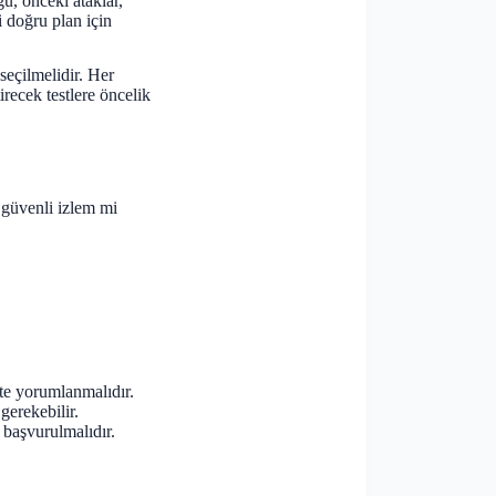
ü, önceki ataklar,
 doğru plan için
seçilmelidir. Her
irecek testlere öncelik
 güvenli izlem mi
te yorumlanmalıdır.
gerekebilir.
başvurulmalıdır.