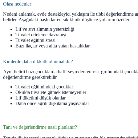
Olası nedenler
Nedeni anlamak, evde destekleyici yaklaşım ile tıbbi değerlendirme ar
belirler. Aşağıdaki başlıklar en sık klinik düşünce yollarını özetler.
Lif ve sıvı alımının yetersizliği
Tuvalet erteleme davranışı
Tuvalet eğitimi stresi
Bazı ilaçlar veya altta yatan hastalıklar
Kimlerde daha dikkatli olunmalıdır?
Aynı belirti bazı çocuklarda hafif seyrederken risk grubundaki çocuk
değerlendirme gerektirebilir.
Tuvalet eğitimindeki çocuklar
Okulda tuvalete gitmek istemeyenler
Lif tüketimi düşük olanlar
Daha önce ağrılı dışkılama yaşayanlar
Tanı ve değerlendirme nasıl planlanır?