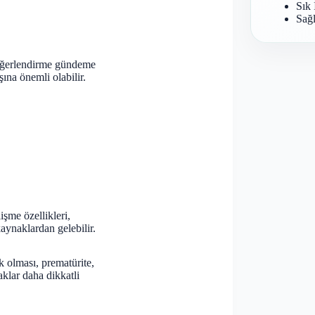
Sık 
Sağl
değerlendirme gündeme
ına önemli olabilir.
şme özellikleri,
kaynaklardan gelebilir.
ük olması, prematürite,
taklar daha dikkatli