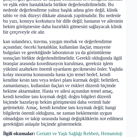
ve eşlik eden hastalıklarla birlikte değerlendirilmelidir. Bu
nedenle değerlendirme yalnız başlık adına göre değil, klinik
tablo ve risk düzeyi dikkate alınarak yapılmalıdır. Bu nedenle
bu yazı, konuyu korkutucu bir dille değil; hastanın ve ailesinin
hekim görüşmesine daha hazırlıklı gitmesini sağlayacak klinik
bir çerçeveyle ele alır.
kan sulandırıcı, travma, yaygın morluk ve değerlendirme
açısından; önceki hastalıklar, kullanılan ilaçlar, muayene
bulguları ve gerektiğinde laboratuvar ya da görüntüleme
sonuçları birlikte değerlendirilmelidir. Gerekli olduğunda ilgili
branşlar arasında koordinasyon kurulması, gereksiz işlem
yükünü azaltırken önemli uyarıların gecikmesini önler. Yaşlıda
kolay morarma konusunda hasta için temel hedef, kendi
kendine kesin tanı veya tedavi planı kurmak değil; belirtileri,
zamanlamayı, kullanılan ilaçları ve riskleri düzenli biçimde
hekime aktarmaktır. Hasta ve ailesi açısından temel amaç,
kendi kendine tanı koymak değil; doğru bilgileri düzenli
biçimde hazırlayıp hekim görüşmesini daha verimli hale
getirmektir. Amaç, kendi kendine tanı koymak değil; hangi
bilgilerin önemli olduğunu, ne zaman beklemenin uygun
olmadığını ve takip sırasında hangi değişikliklerin not edilmesi
gerektiğini anlaşılır biçimde göstermektir.
İlgili okumalar:
Geriatri ve Yaşlı Sağlığı Rehberi
,
Hematoloji