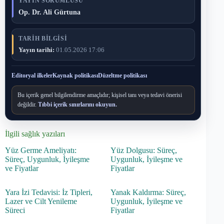
YAYIN SORUMLUSU
Op. Dr. Ali Gürtuna
TARIH BILGISI
Yayın tarihi:
01.05.2026 17:06
Editoryal ilkeler
Kaynak politikası
Düzeltme politikası
Bu içerik genel bilgilendirme amaçlıdır; kişisel tanı veya tedavi önerisi
değildir.
Tıbbi içerik sınırlarını okuyun.
İlgili sağlık yazıları
Yüz Germe Ameliyatı:
Yüz Dolgusu: Süreç,
Süreç, Uygunluk, İyileşme
Uygunluk, İyileşme ve
ve Fiyatlar
Fiyatlar
Yara İzi Tedavisi: İz Tipleri,
Yanak Kaldırma: Süreç,
Lazer ve Cilt Yenileme
Uygunluk, İyileşme ve
Süreci
Fiyatlar