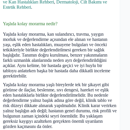
ve Kan Hastalıkları Rehberi
,
Dermatoloji, Cilt Bakımı ve
Estetik Rehberi
.
Yaşlıda kolay morarma nedir?
Yaşlıda kolay morarma, kan sulandırıcı, travma, yaygın
morluk ve değerlendirme açısından ele alınan ve hastanın
yaşı, eşlik eden hastalıkları, muayene bulguları ve önceki
tetkikleriyle birlikte değerlendirilmesi gereken bir sağlık
başlığıdır. Tanımın doğru kurulması, benzer yakınmaların
farklı uzmanlık alanlarında neden ayrı değerlendirildiğini
açıklar. Aynı kelime, bir hastada geçici ve iyi huylu bir
tabloyu anlatırken başka bir hastada daha dikkatli inceleme
gerektirebilir.
Yaşlıda kolay morarma yaşlı bireylerde tek bir şikayet gibi
görünse de ilaçlar, beslenme, sıvı dengesi, hareket ve eşlik
eden hastalıklarla birlikte değerlendirilmelidir. Bu nedenle
değerlendirme yalnız başlık adına göre değil, klinik tablo ve
risk düzeyi dikkate alınarak yapılmalıdır. Klinik karar verirken
yalnız başlığın adı değil; hastanın genel durumu, risk profili ve
bulgunun zaman içindeki seyri önemlidir. Bu yaklaşım
gereksiz kaygıyı azaltırken gerçekten önemli uyarıların
gözden kaçmasını da önler.