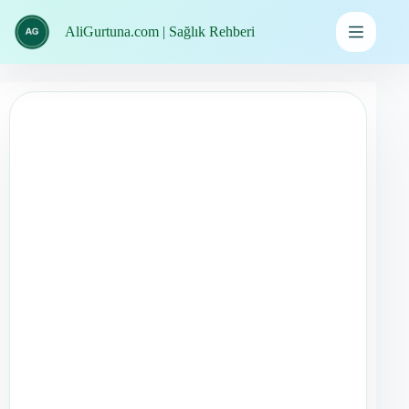
İçeriğe
geç
AliGurtuna.com | Sağlık Rehberi