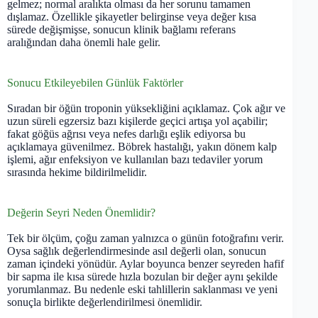
gelmez; normal aralıkta olması da her sorunu tamamen
dışlamaz. Özellikle şikayetler belirginse veya değer kısa
sürede değişmişse, sonucun klinik bağlamı referans
aralığından daha önemli hale gelir.
Sonucu Etkileyebilen Günlük Faktörler
Sıradan bir öğün troponin yüksekliğini açıklamaz. Çok ağır ve
uzun süreli egzersiz bazı kişilerde geçici artışa yol açabilir;
fakat göğüs ağrısı veya nefes darlığı eşlik ediyorsa bu
açıklamaya güvenilmez. Böbrek hastalığı, yakın dönem kalp
işlemi, ağır enfeksiyon ve kullanılan bazı tedaviler yorum
sırasında hekime bildirilmelidir.
Değerin Seyri Neden Önemlidir?
Tek bir ölçüm, çoğu zaman yalnızca o günün fotoğrafını verir.
Oysa sağlık değerlendirmesinde asıl değerli olan, sonucun
zaman içindeki yönüdür. Aylar boyunca benzer seyreden hafif
bir sapma ile kısa sürede hızla bozulan bir değer aynı şekilde
yorumlanmaz. Bu nedenle eski tahlillerin saklanması ve yeni
sonuçla birlikte değerlendirilmesi önemlidir.