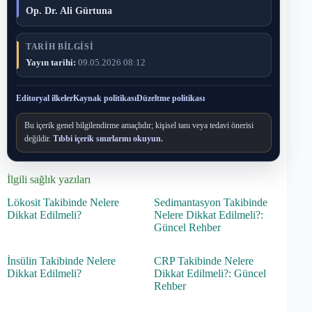
Op. Dr. Ali Gürtuna
TARIH BILGISI
Yayın tarihi:
09.05.2026 08:12
Editoryal ilkeler
Kaynak politikası
Düzeltme politikası
Bu içerik genel bilgilendirme amaçlıdır; kişisel tanı veya tedavi önerisi
değildir.
Tıbbi içerik sınırlarını okuyun.
İlgili sağlık yazıları
Lökosit Takibinde Nelere
Sedimantasyon Takibinde
Dikkat Edilmeli?
Nelere Dikkat Edilmeli?:
Güncel Rehber
İnsülin Takibinde Nelere
CRP Takibinde Nelere
Dikkat Edilmeli?
Dikkat Edilmeli?: Güncel
Rehber