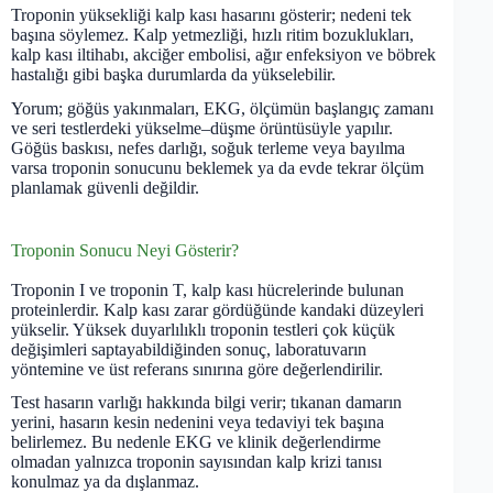
Troponin yüksekliği kalp kası hasarını gösterir; nedeni tek
başına söylemez. Kalp yetmezliği, hızlı ritim bozuklukları,
kalp kası iltihabı, akciğer embolisi, ağır enfeksiyon ve böbrek
hastalığı gibi başka durumlarda da yükselebilir.
Yorum; göğüs yakınmaları, EKG, ölçümün başlangıç zamanı
ve seri testlerdeki yükselme–düşme örüntüsüyle yapılır.
Göğüs baskısı, nefes darlığı, soğuk terleme veya bayılma
varsa troponin sonucunu beklemek ya da evde tekrar ölçüm
planlamak güvenli değildir.
Troponin Sonucu Neyi Gösterir?
Troponin I ve troponin T, kalp kası hücrelerinde bulunan
proteinlerdir. Kalp kası zarar gördüğünde kandaki düzeyleri
yükselir. Yüksek duyarlılıklı troponin testleri çok küçük
değişimleri saptayabildiğinden sonuç, laboratuvarın
yöntemine ve üst referans sınırına göre değerlendirilir.
Test hasarın varlığı hakkında bilgi verir; tıkanan damarın
yerini, hasarın kesin nedenini veya tedaviyi tek başına
belirlemez. Bu nedenle EKG ve klinik değerlendirme
olmadan yalnızca troponin sayısından kalp krizi tanısı
konulmaz ya da dışlanmaz.