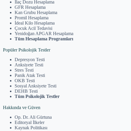
İlaç Dozu Hesaplama
GFR Hesaplama
Kan Grubu Hesaplama
Promil Hesaplama
İdeal Kilo Hesaplama
Çocuk Acil Tedavisi
Yenidoğan APGAR Hesaplama
Tüm Hesaplama Programları
Popüler Psikolojik Testler
Depresyon Testi
Anksiyete Testi
Stres Testi
Panik Atak Testi
OKB Testi
Sosyal Anksiyete Testi
DEHB Testi
Tüm Psikolojik Testler
Hakkında ve Güven
Op. Dr. Ali Gürtuna
Editoryal İlkeler
Kaynak Politikası