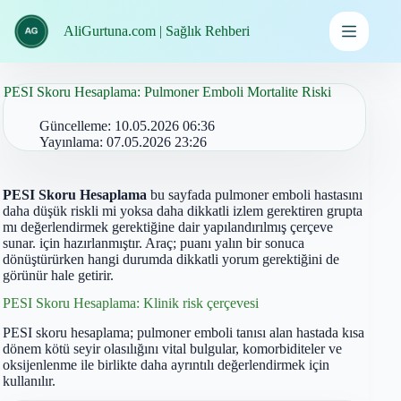
İçeriğe
geç
AliGurtuna.com | Sağlık Rehberi
PESI Skoru Hesaplama: Pulmoner Emboli Mortalite Riski
Güncelleme:
10.05.2026 06:36
Yayınlama:
07.05.2026 23:26
PESI Skoru Hesaplama
bu sayfada pulmoner emboli hastasını
daha düşük riskli mi yoksa daha dikkatli izlem gerektiren grupta
mı değerlendirmek gerektiğine dair yapılandırılmış çerçeve
sunar. için hazırlanmıştır. Araç; puanı yalın bir sonuca
dönüştürürken hangi durumda dikkatli yorum gerektiğini de
görünür hale getirir.
PESI Skoru Hesaplama: Klinik risk çerçevesi
PESI skoru hesaplama; pulmoner emboli tanısı alan hastada kısa
dönem kötü seyir olasılığını vital bulgular, komorbiditeler ve
oksijenlenme ile birlikte daha ayrıntılı değerlendirmek için
kullanılır.