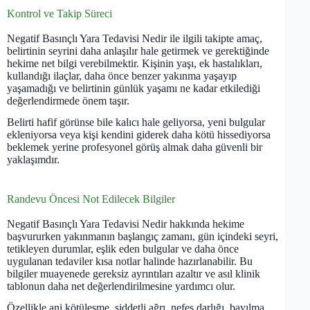
Kontrol ve Takip Süreci
Negatif Basınçlı Yara Tedavisi Nedir ile ilgili takipte amaç,
belirtinin seyrini daha anlaşılır hale getirmek ve gerektiğinde
hekime net bilgi verebilmektir. Kişinin yaşı, ek hastalıkları,
kullandığı ilaçlar, daha önce benzer yakınma yaşayıp
yaşamadığı ve belirtinin günlük yaşamı ne kadar etkilediği
değerlendirmede önem taşır.
Belirti hafif görünse bile kalıcı hale geliyorsa, yeni bulgular
ekleniyorsa veya kişi kendini giderek daha kötü hissediyorsa
beklemek yerine profesyonel görüş almak daha güvenli bir
yaklaşımdır.
Randevu Öncesi Not Edilecek Bilgiler
Negatif Basınçlı Yara Tedavisi Nedir hakkında hekime
başvururken yakınmanın başlangıç zamanı, gün içindeki seyri,
tetikleyen durumlar, eşlik eden bulgular ve daha önce
uygulanan tedaviler kısa notlar halinde hazırlanabilir. Bu
bilgiler muayenede gereksiz ayrıntıları azaltır ve asıl klinik
tablonun daha net değerlendirilmesine yardımcı olur.
Özellikle ani kötüleşme, şiddetli ağrı, nefes darlığı, bayılma,