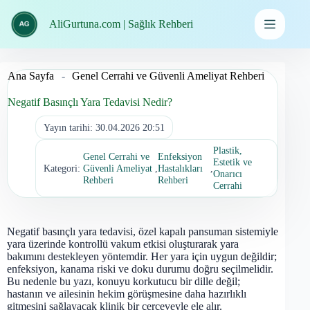
İçeriğe
geç
AliGurtuna.com | Sağlık Rehberi
Ana Sayfa
-
Genel Cerrahi ve Güvenli Ameliyat Rehberi
Negatif Basınçlı Yara Tedavisi Nedir?
Yayın tarihi:
30.04.2026 20:51
Plastik,
Genel Cerrahi ve
Enfeksiyon
Estetik ve
Kategori:
Güvenli Ameliyat
,
Hastalıkları
,
Onarıcı
Rehberi
Rehberi
Cerrahi
Negatif basınçlı yara tedavisi, özel kapalı pansuman sistemiyle
yara üzerinde kontrollü vakum etkisi oluşturarak yara
bakımını destekleyen yöntemdir. Her yara için uygun değildir;
enfeksiyon, kanama riski ve doku durumu doğru seçilmelidir.
Bu nedenle bu yazı, konuyu korkutucu bir dille değil;
hastanın ve ailesinin hekim görüşmesine daha hazırlıklı
gitmesini sağlayacak klinik bir çerçeveyle ele alır.