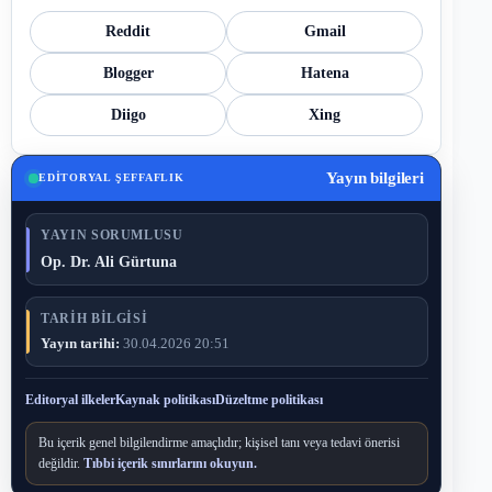
Reddit
Gmail
Blogger
Hatena
Diigo
Xing
Yayın bilgileri
EDITORYAL ŞEFFAFLIK
YAYIN SORUMLUSU
Op. Dr. Ali Gürtuna
TARIH BILGISI
Yayın tarihi:
30.04.2026 20:51
Editoryal ilkeler
Kaynak politikası
Düzeltme politikası
Bu içerik genel bilgilendirme amaçlıdır; kişisel tanı veya tedavi önerisi
değildir.
Tıbbi içerik sınırlarını okuyun.