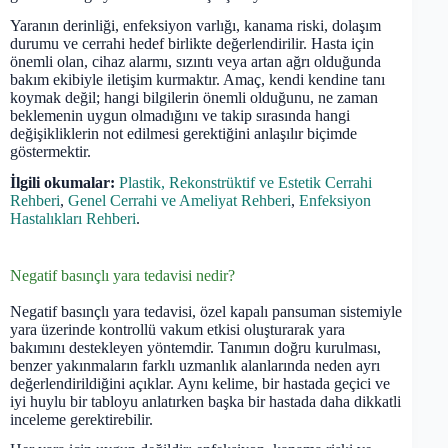
Yaranın derinliği, enfeksiyon varlığı, kanama riski, dolaşım
durumu ve cerrahi hedef birlikte değerlendirilir. Hasta için
önemli olan, cihaz alarmı, sızıntı veya artan ağrı olduğunda
bakım ekibiyle iletişim kurmaktır. Amaç, kendi kendine tanı
koymak değil; hangi bilgilerin önemli olduğunu, ne zaman
beklemenin uygun olmadığını ve takip sırasında hangi
değişikliklerin not edilmesi gerektiğini anlaşılır biçimde
göstermektir.
İlgili okumalar:
Plastik, Rekonstrüktif ve Estetik Cerrahi
Rehberi
,
Genel Cerrahi ve Ameliyat Rehberi
,
Enfeksiyon
Hastalıkları Rehberi
.
Negatif basınçlı yara tedavisi nedir?
Negatif basınçlı yara tedavisi, özel kapalı pansuman sistemiyle
yara üzerinde kontrollü vakum etkisi oluşturarak yara
bakımını destekleyen yöntemdir. Tanımın doğru kurulması,
benzer yakınmaların farklı uzmanlık alanlarında neden ayrı
değerlendirildiğini açıklar. Aynı kelime, bir hastada geçici ve
iyi huylu bir tabloyu anlatırken başka bir hastada daha dikkatli
inceleme gerektirebilir.