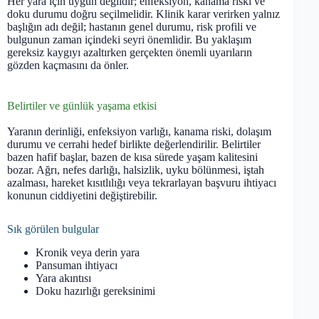
Her yara için uygun değildir; enfeksiyon, kanama riski ve
doku durumu doğru seçilmelidir. Klinik karar verirken yalnız
başlığın adı değil; hastanın genel durumu, risk profili ve
bulgunun zaman içindeki seyri önemlidir. Bu yaklaşım
gereksiz kaygıyı azaltırken gerçekten önemli uyarıların
gözden kaçmasını da önler.
Belirtiler ve günlük yaşama etkisi
Yaranın derinliği, enfeksiyon varlığı, kanama riski, dolaşım
durumu ve cerrahi hedef birlikte değerlendirilir. Belirtiler
bazen hafif başlar, bazen de kısa sürede yaşam kalitesini
bozar. Ağrı, nefes darlığı, halsizlik, uyku bölünmesi, iştah
azalması, hareket kısıtlılığı veya tekrarlayan başvuru ihtiyacı
konunun ciddiyetini değiştirebilir.
Sık görülen bulgular
Kronik veya derin yara
Pansuman ihtiyacı
Yara akıntısı
Doku hazırlığı gereksinimi