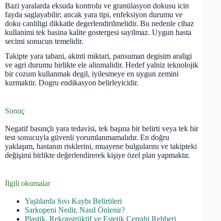
Bazi yaralarda eksuda kontrolu ve granülasyon dokusu icin
fayda saglayabilir; ancak yara tipi, enfeksiyon durumu ve
doku canliligi dikkatle degerlendirilmelidir. Bu nedenle cihaz
kullanimi tek basina kalite gostergesi sayilmaz. Uygun hasta
secimi sonucun temelidir.
Takipte yara tabani, akinti miktari, pansuman degisim araligi
ve agri durumu birlikte ele alinmalidir. Hedef yalniz teknolojik
bir cozum kullanmak degil, iyilesmeye en uygun zemini
kurmaktir. Dogru endikasyon belirleyicidir.
Sonuç
Negatif basınçlı yara tedavisi, tek başına bir belirti veya tek bir
test sonucuyla güvenli yorumlanmamalıdır. En doğru
yaklaşım, hastanın risklerini, muayene bulgularını ve takipteki
değişimi birlikte değerlendirerek kişiye özel plan yapmaktır.
İlgili okumalar
Yaşlılarda Sıvı Kaybı Belirtileri
Sarkopeni Nedir, Nasıl Önlenir?
Plastik, Rekonstrüktif ve Estetik Cerrahi Rehberi