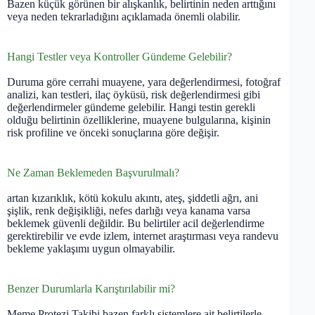
Bazen küçük görünen bir alışkanlık, belirtinin neden arttığını
veya neden tekrarladığını açıklamada önemli olabilir.
Hangi Testler veya Kontroller Gündeme Gelebilir?
Duruma göre cerrahi muayene, yara değerlendirmesi, fotoğraf
analizi, kan testleri, ilaç öyküsü, risk değerlendirmesi gibi
değerlendirmeler gündeme gelebilir. Hangi testin gerekli
olduğu belirtinin özelliklerine, muayene bulgularına, kişinin
risk profiline ve önceki sonuçlarına göre değişir.
Ne Zaman Beklemeden Başvurulmalı?
artan kızarıklık, kötü kokulu akıntı, ateş, şiddetli ağrı, ani
şişlik, renk değişikliği, nefes darlığı veya kanama varsa
beklemek güvenli değildir. Bu belirtiler acil değerlendirme
gerektirebilir ve evde izlem, internet araştırması veya randevu
bekleme yaklaşımı uygun olmayabilir.
Benzer Durumlarla Karıştırılabilir mi?
Meme Protezi Takibi bazen farklı sistemlere ait belirtilerle