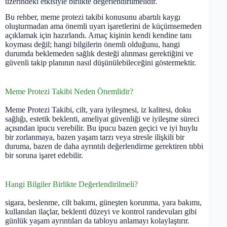
üzerindeki etkisiyle birlikte değerlendirilmelidir.
Bu rehber, meme protezi takibi konusunu abartılı kaygı
oluşturmadan ama önemli uyarı işaretlerini de küçümsemeden
açıklamak için hazırlandı. Amaç kişinin kendi kendine tanı
koyması değil; hangi bilgilerin önemli olduğunu, hangi
durumda beklemeden sağlık desteği alınması gerektiğini ve
güvenli takip planının nasıl düşünülebileceğini göstermektir.
Meme Protezi Takibi Neden Önemlidir?
Meme Protezi Takibi, cilt, yara iyileşmesi, iz kalitesi, doku
sağlığı, estetik beklenti, ameliyat güvenliği ve iyileşme süreci
açısından ipucu verebilir. Bu ipucu bazen geçici ve iyi huylu
bir zorlanmaya, bazen yaşam tarzı veya stresle ilişkili bir
duruma, bazen de daha ayrıntılı değerlendirme gerektiren tıbbi
bir soruna işaret edebilir.
Hangi Bilgiler Birlikte Değerlendirilmeli?
sigara, beslenme, cilt bakımı, güneşten korunma, yara bakımı,
kullanılan ilaçlar, beklenti düzeyi ve kontrol randevuları gibi
günlük yaşam ayrıntıları da tabloyu anlamayı kolaylaştırır.