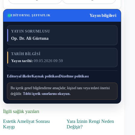
Yayın bilgileri
EDITORYAL ŞEFFAFLIK
YAYIN SORUMLUSU
Op. Dr. Ali Gürtuna
TARIH BILGISI
Yayın tarihi:
09.05.2026 09:59
Editoryal ilkeler
Kaynak politikası
Düzeltme politikası
Bu içerik genel bilgilendirme amaçlıdır; kişisel tanı veya tedavi önerisi
değildir.
Tıbbi içerik sınırlarını okuyun.
İlgili sağlık yazıları
Estetik Ameliyat Sonrası
Yara İzinin Rengi Neden
Kaygı
Değişir?