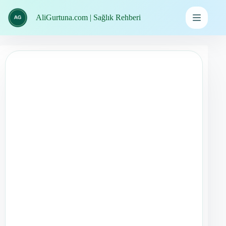
İçeriğe
geç
AliGurtuna.com | Sağlık Rehberi