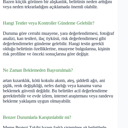
Bazen küçük görünen bir alışkanlık, belirtinin neden arttığını
veya neden tekrarladığını açıklamada önemli olabilir.
Hangi Testler veya Kontroller Gündeme Gelebilir?
Duruma göre cerrahi muayene, yara değerlendirmesi, fotoğraf
analizi, kan testleri, ilaç öyküsü, risk değerlendirmesi gibi
değerlendirmeler gündeme gelebilir. Hangi testin gerekli
olduğu belirtinin özelliklerine, muayene bulgularına, kişinin
risk profiline ve önceki sonuçlarına göre değişir.
Ne Zaman Beklemeden Başvurulmalı?
artan kızarıklık, kötü kokulu akıntı, ateş, şiddetli ağrı, ani
şişlik, renk değişikliği, nefes darlığı veya kanama varsa
beklemek güvenli değildir. Bu belirtiler acil değerlendirme
gerektirebilir ve evde izlem, internet araştırması veya randevu
bekleme yaklaşımı uygun olmayabilir.
Benzer Durumlarla Karıştırılabilir mi?
Meme Protezi Takibi bazen farklı sistemlere ait belirtilerle