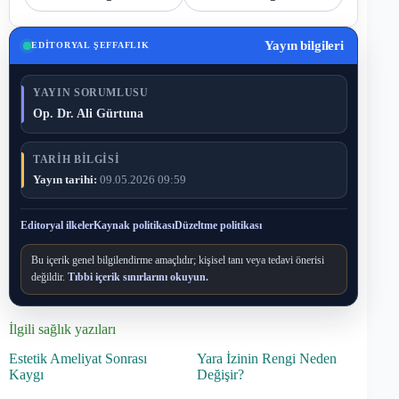
Yayın bilgileri
EDITORYAL ŞEFFAFLIK
YAYIN SORUMLUSU
Op. Dr. Ali Gürtuna
TARIH BILGISI
Yayın tarihi:
09.05.2026 09:59
Editoryal ilkeler
Kaynak politikası
Düzeltme politikası
Bu içerik genel bilgilendirme amaçlıdır; kişisel tanı veya tedavi önerisi
değildir.
Tıbbi içerik sınırlarını okuyun.
İlgili sağlık yazıları
Estetik Ameliyat Sonrası
Yara İzinin Rengi Neden
Kaygı
Değişir?