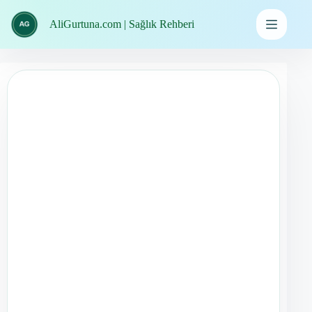
İçeriğe
geç
AliGurtuna.com | Sağlık Rehberi