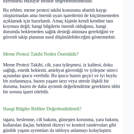
üzerindeki etkisiyle birlikte değerlendirilmelidir.
Bu rehber, meme protezi takibi konusunu abartılı kaygı
oluşturmadan ama önemli uyarı işaretlerini de küçümsemeden
açıklamak için hazırlandı. Amaç kişinin kendi kendine tanı
koyması değil; hangi bilgilerin önemli olduğunu, hangi
durumda beklemeden sağlık desteği alınması gerektiğini ve
güvenli takip planının nasıl düşünülebileceğini göstermektir.
Meme Protezi Takibi Neden Önemlidir?
Meme Protezi Takibi, cilt, yara iyileşmesi, iz kalitesi, doku
sağlığı, estetik beklenti, ameliyat güvenliği ve iyileşme süreci
açısından ipucu verebilir. Bu ipucu bazen geçici ve iyi huylu
bir zorlanmaya, bazen yaşam tarzı veya stresle ilişkili bir
duruma, bazen de daha ayrıntılı değerlendirme gerektiren tıbbi
bir soruna işaret edebilir.
Hangi Bilgiler Birlikte Değerlendirilmeli?
sigara, beslenme, cilt bakımı, güneşten korunma, yara bakımı,
kullanılan ilaçlar, beklenti düzeyi ve kontrol randevuları gibi
günlük yaşam ayrıntıları da tabloyu anlamayı kolaylaştırır.