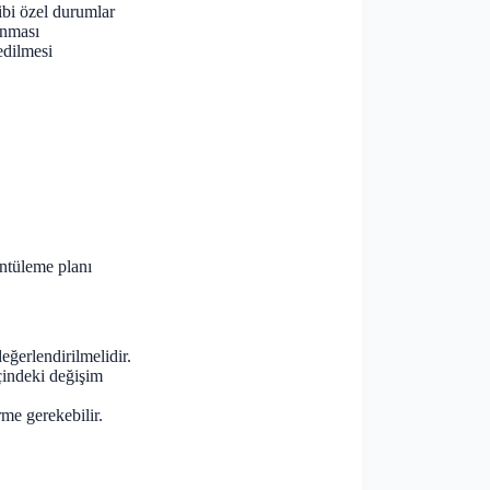
ibi özel durumlar
anması
edilmesi
üntüleme planı
eğerlendirilmelidir.
çindeki değişim
me gerekebilir.