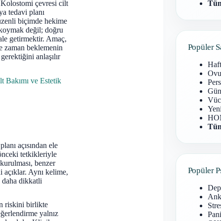
 Kolostomi çevresi cilt
Tüm
ya tedavi planı
 düzenli biçimde hekime
ı koymak değil; doğru
ale getirmektir. Amaç,
Popüler S
 ne zaman beklemenin
gerektiğini anlaşılır
Haf
Ovu
lt Bakımı ve Estetik
Pers
Gün
Vüc
Yen
HOM
Tüm
planı açısından ele
nceki tetkikleriyle
u kurulması, benzer
Popüler P
i açıklar. Aynı kelime,
 daha dikkatli
Dep
Anks
 riskini birlikte
Stre
değerlendirme yalnız
Pani