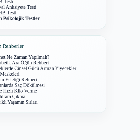
 Testi
al Anksiyete Testi
B Testi
 Psikolojik Testler
n Rehberler
net Ne Zaman Yapılmalı?
abetik Ara Öğün Rehberi
klerde Cinsel Gücü Artıran Yiyecekler
 Maskeleri
n Estetiği Rehberi
ınlarda Saç Dökülmesi
e Hızlı Kilo Verme
İdrara Çıkma
ıklı Yaşamın Sırları