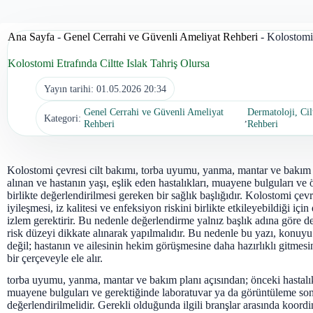
Ana Sayfa
-
Genel Cerrahi ve Güvenli Ameliyat Rehberi
-
Kolostomi 
Kolostomi Etrafında Ciltte Islak Tahriş Olursa
Yayın tarihi:
01.05.2026 20:34
Genel Cerrahi ve Güvenli Ameliyat
Dermatoloji, Cil
Kategori:
,
Rehberi
Rehberi
Kolostomi çevresi cilt bakımı, torba uyumu, yanma, mantar ve bakım 
alınan ve hastanın yaşı, eşlik eden hastalıkları, muayene bulguları ve ö
birlikte değerlendirilmesi gereken bir sağlık başlığıdır. Kolostomi çevr
iyileşmesi, iz kalitesi ve enfeksiyon riskini birlikte etkileyebildiği içi
izlem gerektirir. Bu nedenle değerlendirme yalnız başlık adına göre değ
risk düzeyi dikkate alınarak yapılmalıdır. Bu nedenle bu yazı, konuyu
değil; hastanın ve ailesinin hekim görüşmesine daha hazırlıklı gitmesi
bir çerçeveyle ele alır.
torba uyumu, yanma, mantar ve bakım planı açısından; önceki hastalıkla
muayene bulguları ve gerektiğinde laboratuvar ya da görüntüleme sonu
değerlendirilmelidir. Gerekli olduğunda ilgili branşlar arasında koord