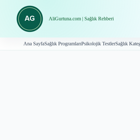
İçeriğe
geç
AliGurtuna.com | Sağlık Rehberi
Ana Sayfa
Sağlık Programları
Psikolojik Testler
Sağlık Kateg