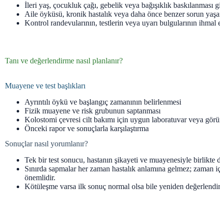
İleri yaş, çocukluk çağı, gebelik veya bağışıklık baskılanması g
Aile öyküsü, kronik hastalık veya daha önce benzer sorun yaş
Kontrol randevularının, testlerin veya uyarı bulgularının ihmal 
Tanı ve değerlendirme nasıl planlanır?
Muayene ve test başlıkları
Ayrıntılı öykü ve başlangıç zamanının belirlenmesi
Fizik muayene ve risk grubunun saptanması
Kolostomi çevresi cilt bakımı için uygun laboratuvar veya gör
Önceki rapor ve sonuçlarla karşılaştırma
Sonuçlar nasıl yorumlanır?
Tek bir test sonucu, hastanın şikayeti ve muayenesiyle birlikte d
Sınırda sapmalar her zaman hastalık anlamına gelmez; zaman i
önemlidir.
Kötüleşme varsa ilk sonuç normal olsa bile yeniden değerlendir