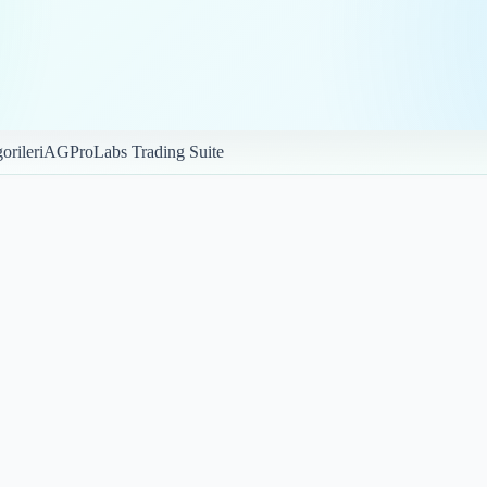
orileri
AGProLabs Trading Suite