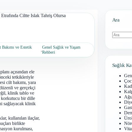
Etrafında Ciltte Islak Tahriş Olursa
Ara
Sonuç
t Bakımı ve Estetik
Genel Sağlık ve Yaşam
bulunamad
,
Rehberi
Sağlık Ka
planı açısından ele
Gen
nceki tetkikleriyle
Çoc
esi cilt bakımı, yara
Kadı
n düzenli ve gerçekçi
Kal
il, klinik tablo ve
Ağız
 korkutucu bir dille
Diy
ni sağlayacak klinik
Gast
Derm
r, kullanılan ilaçlar,
Ürol
çları birlikte
Nöro
inasyon kurulması,
Vita