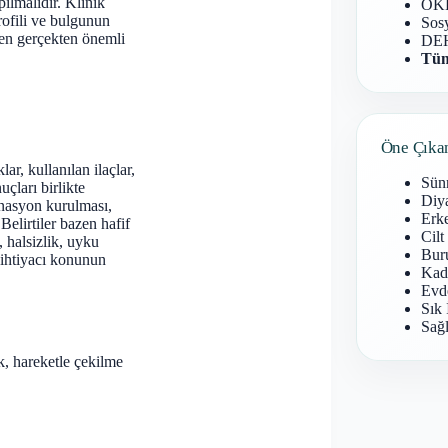
pılmalıdır. Klinik
OKB
rofili ve bulgunun
Sosy
ken gerçekten önemli
DEH
Tüm
Öne Çıka
r, kullanılan ilaçlar,
Sün
çları birlikte
Diy
inasyon kurulması,
Erke
Belirtiler bazen hafif
Cilt
, halsizlik, uyku
Buru
u ihtiyacı konunun
Kad
Evd
Sık 
Sağl
lık, hareketle çekilme