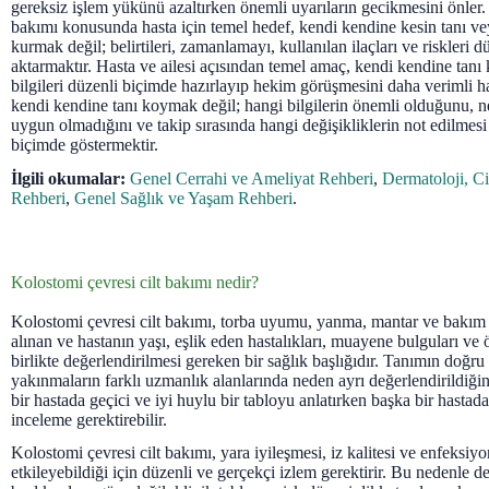
gereksiz işlem yükünü azaltırken önemli uyarıların gecikmesini önler.
bakımı konusunda hasta için temel hedef, kendi kendine kesin tanı ve
kurmak değil; belirtileri, zamanlamayı, kullanılan ilaçları ve riskleri
aktarmaktır. Hasta ve ailesi açısından temel amaç, kendi kendine tan
bilgileri düzenli biçimde hazırlayıp hekim görüşmesini daha verimli h
kendi kendine tanı koymak değil; hangi bilgilerin önemli olduğunu,
uygun olmadığını ve takip sırasında hangi değişikliklerin not edilmesi 
biçimde göstermektir.
İlgili okumalar:
Genel Cerrahi ve Ameliyat Rehberi
,
Dermatoloji, Ci
Rehberi
,
Genel Sağlık ve Yaşam Rehberi
.
Kolostomi çevresi cilt bakımı nedir?
Kolostomi çevresi cilt bakımı, torba uyumu, yanma, mantar ve bakım 
alınan ve hastanın yaşı, eşlik eden hastalıkları, muayene bulguları ve ö
birlikte değerlendirilmesi gereken bir sağlık başlığıdır. Tanımın doğr
yakınmaların farklı uzmanlık alanlarında neden ayrı değerlendirildiğin
bir hastada geçici ve iyi huylu bir tabloyu anlatırken başka bir hastada
inceleme gerektirebilir.
Kolostomi çevresi cilt bakımı, yara iyileşmesi, iz kalitesi ve enfeksiyon
etkileyebildiği için düzenli ve gerçekçi izlem gerektirir. Bu nedenle 