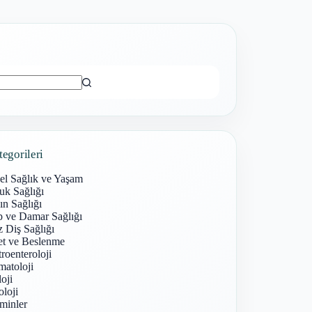
ı
tegorileri
el Sağlık ve Yaşam
uk Sağlığı
n Sağlığı
p ve Damar Sağlığı
 Diş Sağlığı
et ve Beslenme
roenteroloji
atoloji
oji
loji
minler