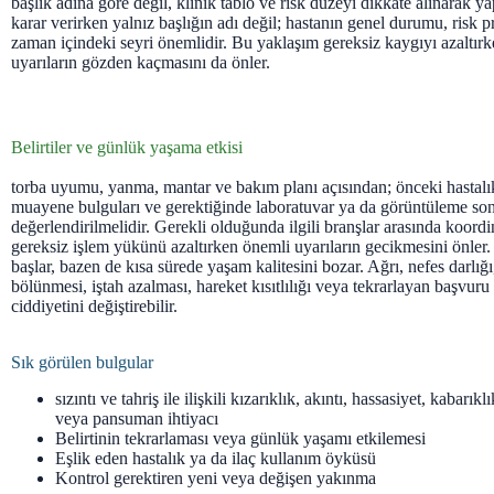
başlık adına göre değil, klinik tablo ve risk düzeyi dikkate alınarak ya
karar verirken yalnız başlığın adı değil; hastanın genel durumu, risk p
zaman içindeki seyri önemlidir. Bu yaklaşım gereksiz kaygıyı azaltır
uyarıların gözden kaçmasını da önler.
Belirtiler ve günlük yaşama etkisi
torba uyumu, yanma, mantar ve bakım planı açısından; önceki hastalıkla
muayene bulguları ve gerektiğinde laboratuvar ya da görüntüleme sonu
değerlendirilmelidir. Gerekli olduğunda ilgili branşlar arasında koord
gereksiz işlem yükünü azaltırken önemli uyarıların gecikmesini önler. 
başlar, bazen de kısa sürede yaşam kalitesini bozar. Ağrı, nefes darlığı
bölünmesi, iştah azalması, hareket kısıtlılığı veya tekrarlayan başvur
ciddiyetini değiştirebilir.
Sık görülen bulgular
sızıntı ve tahriş ile ilişkili kızarıklık, akıntı, hassasiyet, kabarık
veya pansuman ihtiyacı
Belirtinin tekrarlaması veya günlük yaşamı etkilemesi
Eşlik eden hastalık ya da ilaç kullanım öyküsü
Kontrol gerektiren yeni veya değişen yakınma