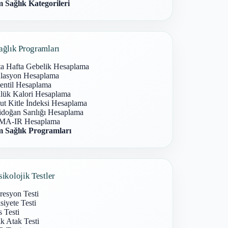
 Sağlık Kategorileri
ağlık Programları
ta Hafta Gebelik Hesaplama
lasyon Hesaplama
entil Hesaplama
lük Kalori Hesaplama
ut Kitle İndeksi Hesaplama
idoğan Sarılığı Hesaplama
A-IR Hesaplama
 Sağlık Programları
sikolojik Testler
resyon Testi
iyete Testi
s Testi
k Atak Testi