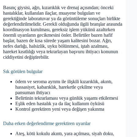
Basınç giysisi, ağrı, kızarıklık ve drenaj açısından; önceki
hastalıklar, kullanılan ilaçlar, muayene bulguları ve
gerektiğinde laboratuvar ya da görüntüleme sonuçları birlikte
değerlendirilmelidir. Gerekli olduğunda ilgili branşlar arasında
koordinasyon kurulması, gereksiz işlem yükünü azaltırken
önemli uyarıların gecikmesini önler. Belirtiler bazen hafif
başlar, bazen de kısa sürede yaşam kalitesini bozar. Ağrı,
nefes darlığı, halsizlik, uyku bölünmesi, iştah azalması,
hareket kısıtlılığı veya tekrarlayan başvuru ihtiyacı konunun
ciddiyetini değiştirebilir.
Sık görülen bulgular
ödem ve seroma ayrımı ile ilişkili kızarıklık, akıntı,
hassasiyet, kabarıklık, hareketle çekilme veya
pansuman ihtiyacı
Belirtinin tekrarlaması veya günlük yaşamı etkilemesi
Eşlik eden hastalık ya da ilaç kullanım öyküsü
Kontrol gerektiren yeni veya değişen yakınma
Daha erken değerlendirme gerektiren uyarılar
Ateş, kötü kokulu akıntı, yara açılması, siyah doku,