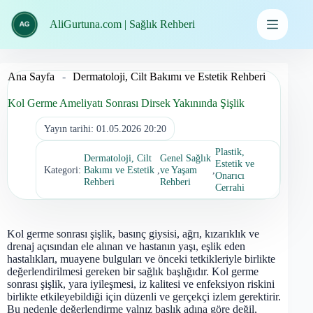
İçeriğe
geç
AliGurtuna.com | Sağlık Rehberi
Ana Sayfa
-
Dermatoloji, Cilt Bakımı ve Estetik Rehberi
Kol Germe Ameliyatı Sonrası Dirsek Yakınında Şişlik
Yayın tarihi:
01.05.2026 20:20
Plastik,
Dermatoloji, Cilt
Genel Sağlık
Estetik ve
Kategori:
Bakımı ve Estetik
,
ve Yaşam
,
Onarıcı
Rehberi
Rehberi
Cerrahi
Kol germe sonrası şişlik, basınç giysisi, ağrı, kızarıklık ve
drenaj açısından ele alınan ve hastanın yaşı, eşlik eden
hastalıkları, muayene bulguları ve önceki tetkikleriyle birlikte
değerlendirilmesi gereken bir sağlık başlığıdır. Kol germe
sonrası şişlik, yara iyileşmesi, iz kalitesi ve enfeksiyon riskini
birlikte etkileyebildiği için düzenli ve gerçekçi izlem gerektirir.
Bu nedenle değerlendirme yalnız başlık adına göre değil,