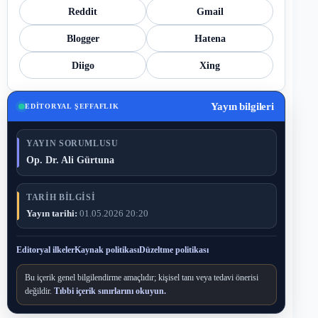
Reddit
Gmail
Blogger
Hatena
Diigo
Xing
Yayın bilgileri
EDITORYAL ŞEFFAFLIK
YAYIN SORUMLUSU
Op. Dr. Ali Gürtuna
TARIH BILGISI
Yayın tarihi:
01.05.2026 20:20
Editoryal ilkeler
Kaynak politikası
Düzeltme politikası
Bu içerik genel bilgilendirme amaçlıdır; kişisel tanı veya tedavi önerisi
değildir.
Tıbbi içerik sınırlarını okuyun.