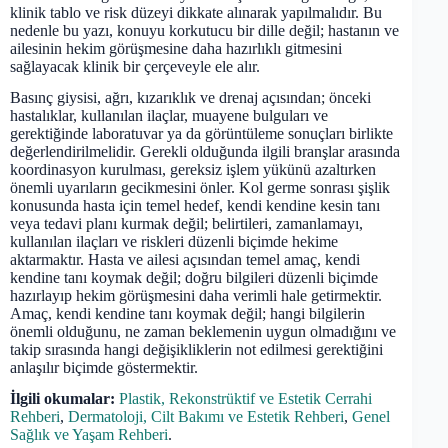
klinik tablo ve risk düzeyi dikkate alınarak yapılmalıdır. Bu
nedenle bu yazı, konuyu korkutucu bir dille değil; hastanın ve
ailesinin hekim görüşmesine daha hazırlıklı gitmesini
sağlayacak klinik bir çerçeveyle ele alır.
Basınç giysisi, ağrı, kızarıklık ve drenaj açısından; önceki
hastalıklar, kullanılan ilaçlar, muayene bulguları ve
gerektiğinde laboratuvar ya da görüntüleme sonuçları birlikte
değerlendirilmelidir. Gerekli olduğunda ilgili branşlar arasında
koordinasyon kurulması, gereksiz işlem yükünü azaltırken
önemli uyarıların gecikmesini önler. Kol germe sonrası şişlik
konusunda hasta için temel hedef, kendi kendine kesin tanı
veya tedavi planı kurmak değil; belirtileri, zamanlamayı,
kullanılan ilaçları ve riskleri düzenli biçimde hekime
aktarmaktır. Hasta ve ailesi açısından temel amaç, kendi
kendine tanı koymak değil; doğru bilgileri düzenli biçimde
hazırlayıp hekim görüşmesini daha verimli hale getirmektir.
Amaç, kendi kendine tanı koymak değil; hangi bilgilerin
önemli olduğunu, ne zaman beklemenin uygun olmadığını ve
takip sırasında hangi değişikliklerin not edilmesi gerektiğini
anlaşılır biçimde göstermektir.
İlgili okumalar:
Plastik, Rekonstrüktif ve Estetik Cerrahi
Rehberi
,
Dermatoloji, Cilt Bakımı ve Estetik Rehberi
,
Genel
Sağlık ve Yaşam Rehberi
.