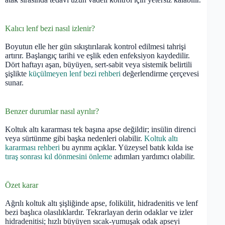
Kalıcı lenf bezi nasıl izlenir?
Boyutun elle her gün sıkıştırılarak kontrol edilmesi tahrişi
artırır. Başlangıç tarihi ve eşlik eden enfeksiyon kaydedilir.
Dört haftayı aşan, büyüyen, sert-sabit veya sistemik belirtili
şişlikte
küçülmeyen lenf bezi rehberi
değerlendirme çerçevesi
sunar.
Benzer durumlar nasıl ayrılır?
Koltuk altı kararması tek başına apse değildir; insülin direnci
veya sürtünme gibi başka nedenleri olabilir.
Koltuk altı
kararması rehberi
bu ayrımı açıklar. Yüzeysel batık kılda ise
tıraş sonrası kıl dönmesini önleme
adımları yardımcı olabilir.
Özet karar
Ağrılı koltuk altı şişliğinde apse, folikülit, hidradenitis ve lenf
bezi başlıca olasılıklardır. Tekrarlayan derin odaklar ve izler
hidradenitisi; hızlı büyüyen sıcak-yumuşak odak apseyi