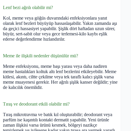
Lenf bezi ağrılı olabilir mi?
Kol, meme veya göğüs duvarındaki enfeksiyonlara yanıt
olarak lenf bezleri büyüyüp hassaslaşabilir. Yakın zamanda aşı
da geçici hassasiyet yapabilir. Şişlik dört haftadan uzun sürer,
büyür, sert-sabit olur veya gece terlemesi-kilo kaybı eşlik
ederse değerlendirme hızlandırılır.
Meme ile ilişkili nedenler düşünülür mü?
Meme enfeksiyonu, meme başı yarası veya daha nadiren
meme hastalıkları koltuk altı lenf bezlerini etkileyebilir. Meme
kitlesi, akıntı, ciltte çekilme veya tek taraflı kalıcı şişlik varsa
meme muayenesi gerekir. Her ağrılı şişlik kanser değildir; yine
de kalıcılık önemlidir.
Tıraş ve deodorant etkili olabilir mi?
Tıraş mikrotravma ve batık kıl oluşturabilir; deodorant veya
parfüm ise kaşıntılı kontakt dermatit yapabilir. Yeni ürünle
zaman ilişkisi varsa ürünü kesmek, bölgeyi nazikçe
temizlemek ve iyileşene kadar yakın tıraşa ara vermek yararlı