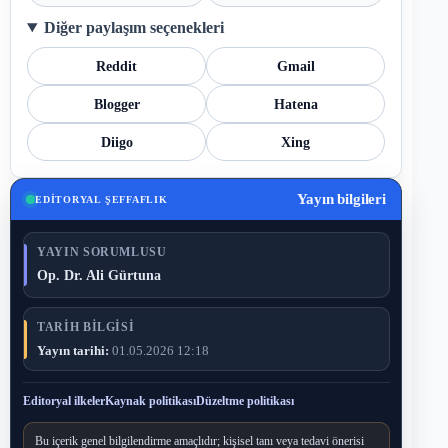
Diğer paylaşım seçenekleri
Reddit
Gmail
Blogger
Hatena
Diigo
Xing
Yayın bilgileri
EDITORYAL ŞEFFAFLIK
YAYIN SORUMLUSU
Op. Dr. Ali Gürtuna
TARIH BILGISI
Yayın tarihi:
01.05.2026 12:18
Editoryal ilkeler
Kaynak politikası
Düzeltme politikası
Bu içerik genel bilgilendirme amaçlıdır; kişisel tanı veya tedavi önerisi