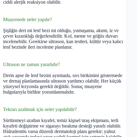
ciddi alerjik reaksiyon olabilir.
Muayenede neler yapılır?
Şişliğin deri mi lenf bezi mi olduğu, yumuşama, akıntı, iz ve
çevre kızarıklığı değerlendirilir. Kol, meme ve göğüs duvarı
incelenebilir. Gerekirse ultrason, kan testleri, kültür veya kalıcı
lenf bezinde ileri inceleme planlanır.
Ultrason ne zaman yararlıdır?
Derin apse ile lenf bezini ayırmada, sıvı birikimini göstermede
ve drenaj planlamasında ultrason yardımcı olabilir. Her küçük
yüzeysel lezyonda gerekli değildir. Sonuç muayene
bulgularıyla birlikte yorumlanmalıdır.
Tekrarı azaltmak için neler yapılabilir?
Sürtünmeyi azaltan kıyafet, temiz kişisel tıraş ekipmanı, terli
kıyafeti değiştirme ve sigarayı bırakma desteği yararlı olabilir.
Hidradenitis varsa düzenli dermatoloji planı gerekir; yalnız
atak sırasında tedavi uzun vadeli kontrol için yetersiz kalabilir.