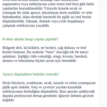
suppurativa veya enfeksiyona yanıt veren lenf bezi gibi farklı
yapılardan kaynaklanabilir. Yüzeyde kızarık-sıcak ve
yumuşak bir odak apseyi, tekrarlayan derin nodüller ve izler
hidradenitisi, daha derinde hareketli bir şişlik ise lenf bezini
düşündürebilir. Sıkmak, delmek veya evde boşaltmaya
çalışmak enfeksiyonu yayabilir.
Koltuk altında hangi yapılar şişebilir?
Bölgede deri, kıl kökleri, ter bezleri, yağ dokusu ve lenf
bezleri bulunur. Bu nedenle “beze” sözcüğü tek bir tanıyı
anlatmaz. Şişliğin cilde yakınlığı, rengi, kıvamı, hareketi,
akıntısı ve tekrarlama biçimi ayrım için önemlidir.
Apseyi düşündüren belirtiler nelerdir?
Hızla büyüyen, zonklayan, sıcak, kızarık ve ortası yumuşayan
şişlik apse olabilir. Ateş ve çevreye yayılan kızarıklık
enfeksiyonun ilerlediğini düşündürür. Bazı apseler antibiyotik
dışında profesyonel drenaj gerektirir; iğneyle delmek güvenli
değildir.