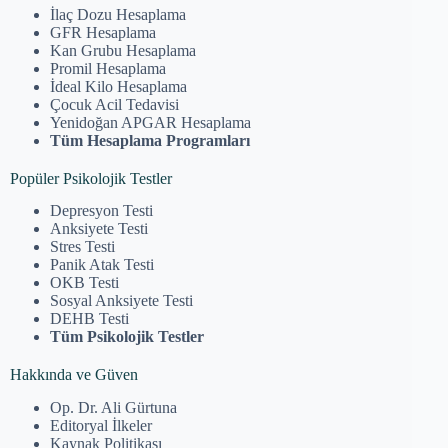
İlaç Dozu Hesaplama
GFR Hesaplama
Kan Grubu Hesaplama
Promil Hesaplama
İdeal Kilo Hesaplama
Çocuk Acil Tedavisi
Yenidoğan APGAR Hesaplama
Tüm Hesaplama Programları
Popüler Psikolojik Testler
Depresyon Testi
Anksiyete Testi
Stres Testi
Panik Atak Testi
OKB Testi
Sosyal Anksiyete Testi
DEHB Testi
Tüm Psikolojik Testler
Hakkında ve Güven
Op. Dr. Ali Gürtuna
Editoryal İlkeler
Kaynak Politikası