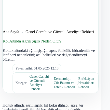
Ana Sayfa
-
Genel Cerrahi ve Güvenli Ameliyat Rehberi
Kol Altında Ağrılı Şişlik Neden Olur?
Koltuk altındaki ağrılı şişliğin apse, folikülit, hidradenitis ve
lenf bezi nedenlerini; acil belirtileri ve değerlendirmeyi
öğrenin.
Yayın tarihi:
01.05.2026 12:18
Genel Cerrahi
Dermatoloji,
Enfeksiyon
ve Güvenli
Kategori:
,
Cilt Bakımı ve
,
Hastalıkları
Ameliyat
Estetik Rehberi
Rehberi
Rehberi
Koltuk altında ağrılı şişlik; kıl kökü iltihabı, apse, ter
bezlerinin kronik iltihabi hastalığı olan hidradenitis