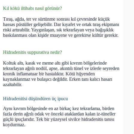
Kıl kökü iltihabı nasıl görünür?
Tıraş, ağda, ter ve sürtünme sonrası kıl çevresinde küçük
hassas püstüller gelişebilir. Dar kıyafet ve ortak tıraş ekipmanı
riski artırabilir. Yaygınlaşan, sık tekrarlayan veya bağışıklık
baskılanması olan kişide muayene ve gerekirse kültür gerekir.
Hidradenitis suppurativa nedir?
Koltuk altı, kasık ve meme altı gibi kıvrım bölgelerinde
tekrarlayan ağrılı nodül, apse, akıntılı tünel ve izlerle seyreden
kronik inflamatuar bir hastalıktır. Kötü hijyenden
kaynaklanmaz ve bulaşıcı değildir. Erken tanı kalıcı hasarı
azaltabilir.
Hidradenitisi düşündüren üç ipucu
Aynı kıvrım bölgesinde en az birkaç kez tekrarlama, birden
fazla derin ağrılı odak ve önceki ataklardan kalan iz-tüneller
güçlü ipuçlarıdır. Tek bir yüzeysel sivilce hidradenitis tanısı
koydurmaz.