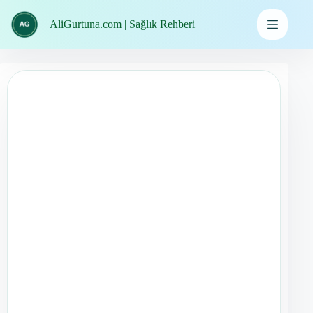
İçeriğe
geç
AliGurtuna.com | Sağlık Rehberi