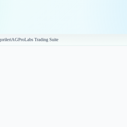
orileri
AGProLabs Trading Suite