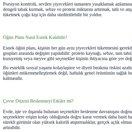
Porsiyon kontrolü, sevilen yiyecekleri tamamen yasaklamak anlamın
dengeli tabak kurmak, sebze ve protein miktarını artırmak, tatlı ve atışt
tüketmek çoğu kişi için daha sürdürülebilir bir yoldur.
Öğün Planı Nasıl Esnek Kalabilir?
Esnek öğün planı, kişinin her gün aynı yiyecekleri tüketmesini gerek
grupları arasında değişim yapılabilir: protein kaynağı, sebze, tam tahıl
kuruyemiş veya meyve gibi seçenekler kişinin ihtiyacına göre yer değiş
Bu esneklik sosyal yaşamı kolaylaştırır ve diyeti bırakma riskini azalt
öğünleri mükemmelleştirmek değil, haftalık genel örüntünün sağlık h
kalmasıdır.
Çevre Düzeni Beslenmeyi Etkiler mi?
Evde, işte ve dışarıda bulunan seçenekler beslenme davranışını doğrud
seçeneklere erişim kolay olduğunda doğru karar vermek daha basit hal
sürekli görünür olan yüksek kalorili atıştırmalıklar, gerçek açlık olmas
artırabilir.