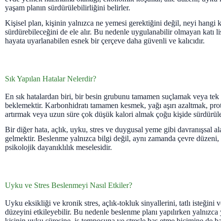
yaşam planın sürdürülebilirliğini belirler.
Kişisel plan, kişinin yalnızca ne yemesi gerektiğini değil, neyi hangi 
sürdürebileceğini de ele alır. Bu nedenle uygulanabilir olmayan katı li
hayata uyarlanabilen esnek bir çerçeve daha güvenli ve kalıcıdır.
Sık Yapılan Hatalar Nelerdir?
En sık hatalardan biri, bir besin grubunu tamamen suçlamak veya tek
beklemektir. Karbonhidratı tamamen kesmek, yağı aşırı azaltmak, prot
artırmak veya uzun süre çok düşük kalori almak çoğu kişide sürdürüleb
Bir diğer hata, açlık, uyku, stres ve duygusal yeme gibi davranışsal a
gelmektir. Beslenme yalnızca bilgi değil, aynı zamanda çevre düzeni, 
psikolojik dayanıklılık meselesidir.
Uyku ve Stres Beslenmeyi Nasıl Etkiler?
Uyku eksikliği ve kronik stres, açlık-tokluk sinyallerini, tatlı isteğini 
düzeyini etkileyebilir. Bu nedenle beslenme planı yapılırken yalnızca 
kişinin uyku süresine, iş temposuna ve stresle baş etme biçimine de ba