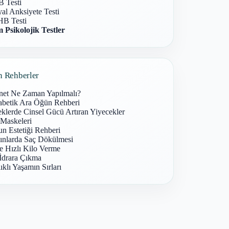
 Testi
al Anksiyete Testi
B Testi
 Psikolojik Testler
n Rehberler
net Ne Zaman Yapılmalı?
abetik Ara Öğün Rehberi
klerde Cinsel Gücü Artıran Yiyecekler
 Maskeleri
n Estetiği Rehberi
ınlarda Saç Dökülmesi
e Hızlı Kilo Verme
İdrara Çıkma
ıklı Yaşamın Sırları