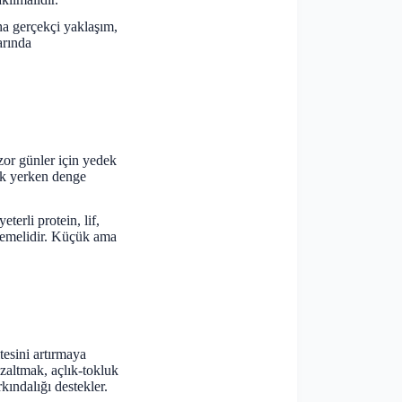
ha gerçekçi yaklaşım,
arında
e zor günler için yedek
mek yerken denge
rli protein, lif,
eklemelidir. Küçük ama
esini artırmaya
zaltmak, açlık-tokluk
kındalığı destekler.