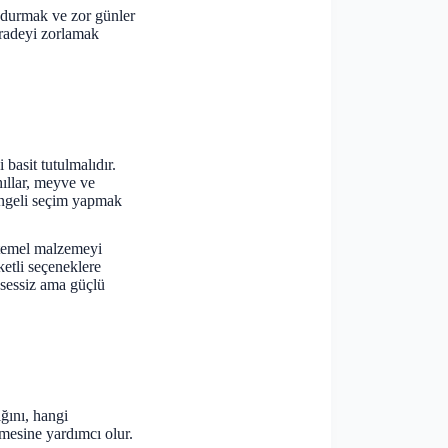
undurmak ve zor günler
iradeyi zorlamak
 basit tutulmalıdır.
hıllar, meyve ve
dengeli seçim yapmak
ç temel malzemeyi
etli seçeneklere
n sessiz ama güçlü
ğını, hangi
rmesine yardımcı olur.