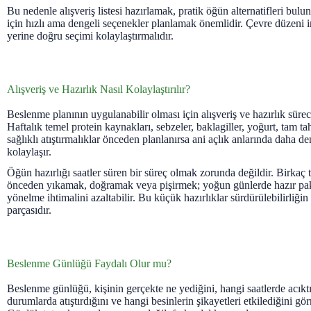
Bu nedenle alışveriş listesi hazırlamak, pratik öğün alternatifleri bul
için hızlı ama dengeli seçenekler planlamak önemlidir. Çevre düzeni 
yerine doğru seçimi kolaylaştırmalıdır.
Alışveriş ve Hazırlık Nasıl Kolaylaştırılır?
Beslenme planının uygulanabilir olması için alışveriş ve hazırlık süreci
Haftalık temel protein kaynakları, sebzeler, baklagiller, yoğurt, tam ta
sağlıklı atıştırmalıklar önceden planlanırsa ani açlık anlarında daha 
kolaylaşır.
Öğün hazırlığı saatler süren bir süreç olmak zorunda değildir. Birka
önceden yıkamak, doğramak veya pişirmek; yoğun günlerde hazır pak
yönelme ihtimalini azaltabilir. Bu küçük hazırlıklar sürdürülebilirliği
parçasıdır.
Beslenme Günlüğü Faydalı Olur mu?
Beslenme günlüğü, kişinin gerçekte ne yediğini, hangi saatlerde acıktı
durumlarda atıştırdığını ve hangi besinlerin şikayetleri etkilediğini gö