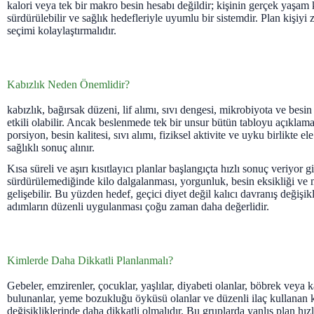
kalori veya tek bir makro besin hesabı değildir; kişinin gerçek yaşam 
sürdürülebilir ve sağlık hedefleriyle uyumlu bir sistemdir. Plan kişiyi 
seçimi kolaylaştırmalıdır.
Kabızlık Neden Önemlidir?
kabızlık, bağırsak düzeni, lif alımı, sıvı dengesi, mikrobiyota ve besin
etkili olabilir. Ancak beslenmede tek bir unsur bütün tabloyu açıkla
porsiyon, besin kalitesi, sıvı alımı, fiziksel aktivite ve uyku birlikte e
sağlıklı sonuç alınır.
Kısa süreli ve aşırı kısıtlayıcı planlar başlangıçta hızlı sonuç veriyor g
sürdürülemediğinde kilo dalgalanması, yorgunluk, besin eksikliği ve
gelişebilir. Bu yüzden hedef, geçici diyet değil kalıcı davranış değişik
adımların düzenli uygulanması çoğu zaman daha değerlidir.
Kimlerde Daha Dikkatli Planlanmalı?
Gebeler, emzirenler, çocuklar, yaşlılar, diyabeti olanlar, böbrek veya k
bulunanlar, yeme bozukluğu öyküsü olanlar ve düzenli ilaç kullanan k
değişikliklerinde daha dikkatli olmalıdır. Bu gruplarda yanlış plan hız