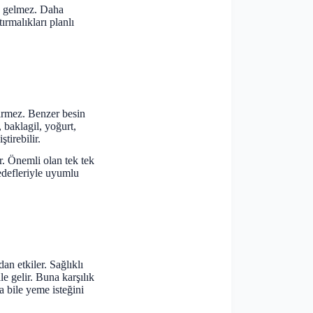
a gelmez. Daha
ırmalıkları planlı
tirmez. Benzer besin
, baklagil, yoğurt,
tirebilir.
ır. Önemli olan tek tek
edefleriyle uyumlu
an etkiler. Sağlıklı
e gelir. Buna karşılık
a bile yeme isteğini