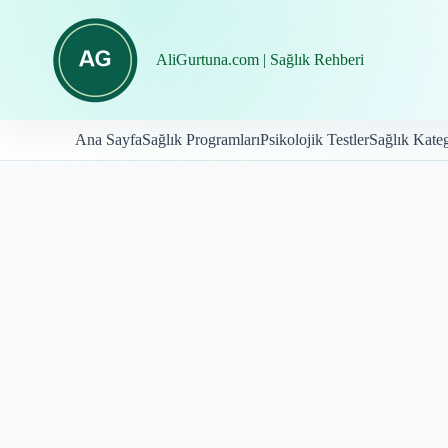
İçeriğe
geç
AliGurtuna.com | Sağlık Rehberi
Ana Sayfa
Sağlık Programları
Psikolojik Testler
Sağlık Kateg