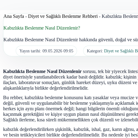
Ana Sayfa
-
Diyet ve Sağlıklı Beslenme Rehberi
-
Kabızlıkta Beslen
Kabızlıkta Beslenme Nasıl Düzenlenir?
Kabızlıkta Beslenme Nasıl Düzenlenir hakkında güvenli, doğal ve sür
Yayın tarihi:
09.05.2026 09:05
Kategori:
Diyet ve Sağlıklı 
Kabızlıkta Beslenme Nasıl Düzenlenir
sorusu, tek bir yiyecek listes
diyet önerisiyle yanıtlanabilecek kadar basit değildir. kabızlık; kişinin
ilaçları, laboratuvar sonuçları, günlük hareket düzeyi, uyku düzeni ve 
alışkanlıklarıyla birlikte değerlendirilmelidir.
Bu rehber, kabızlıkta beslenme konusunu katı yasaklar veya mucize v
değil, güvenli ve uygulanabilir bir beslenme yaklaşımıyla açıklamak 
herkes için aynı planı önermek değil; hangi bilgilerin önemli olduğun
kaçınmak gerektiğini ve kişiye uygun planın nasıl düşünülmesi gerekti
Sağlıklı ilerleme, kısa süreli mükemmellikten çok düzenli ve izlenebili
kabızlık değerlendirilirken şişkinlik, kabızlık, ishal, gaz, karın ağrısı,
ve besin tetikleyicileri birlikte değerlendirilmelidir. Bu nedenle iyi b