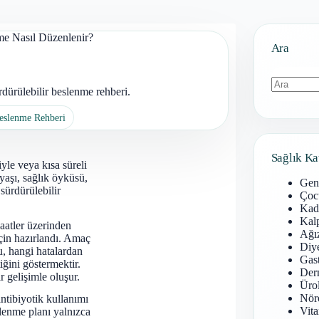
me Nasıl Düzenlenir?
Ara
dürülebilir beslenme rehberi.
Sonuç
Beslenme Rehberi
bulunamad
Sağlık Ka
iyle veya kısa süreli
 yaşı, sağlık öyküsü,
Gen
sürdürülebilir
Çoc
Kadı
Kal
aatler üzerinden
Ağız
için hazırlandı. Amaç
Diy
u, hangi hatalardan
Gast
ğini göstermektir.
Derm
r gelişimle oluşur.
Ürol
Nöro
 antibiyotik kullanımı
Vita
eslenme planı yalnızca