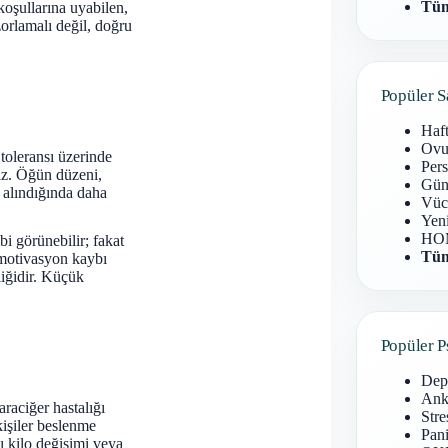
Tüm
koşullarına uyabilen,
zorlamalı değil, doğru
Popüler S
Haf
Ovu
 toleransı üzerinde
Pers
maz. Öğün düzeni,
Gün
le alındığında daha
Vüc
Yen
HOM
ibi görünebilir; fakat
Tüm
 motivasyon kaybı
liğidir. Küçük
Popüler P
Dep
Anks
araciğer hastalığı
Stre
işiler beslenme
Pani
lı kilo değişimi veya