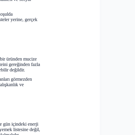
koşulda
steler yerine, gerçek
 bir üründen mucize
eini gereğinden fazla
ilir değildir.
lanları görmezden
alışkanlık ve
ve gün içindeki enerji
yemek listesine değil,
kılmalıdır.