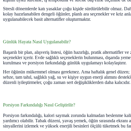
Stresli dönemlerde katı yasaklar çoğu kişide sürdürülebilir olmaz. Da
kolay hazırlanabilen dengeli öğünler, planlı ara seçenekler ve kriz anl
uygulanabilecek basit alternatifler oluşturmaktır.
Günlük Hayata Nasıl Uygulanabilir?
Başarılı bir plan, alışveriş listesi, öğün hazırlığı, pratik alternatifler v
seçenekler içerir. Evde sağlıklı seçeneklerin bulunması, dışarıda ye
kurulması ve porsiyon farkındalığı günlük uygulamayı kolaylaştırır.
Her öğünün mükemmel olması gerekmez. Ama haftalık genel düzen; yete
sebze, tam tahıl, sağlıklı yağ, su ve kişiye uygun enerji alımını dest
düzenli iyileştirmeler, çoğu zaman sert değişikliklerden daha kalıcıdır.
Porsiyon Farkındalığı Nasıl Geliştirilir?
Porsiyon farkındalığı, kalori saymak zorunda kalmadan beslenme kalit
yardımcı olabilir. Tabak düzeni, yavaş yemek, öğün sırasında ekranı a
sinyallerini izlemek ve yüksek enerjili besinleri ölçülü tüketmek bu far