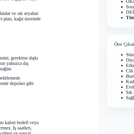
OKB
Sosy
DEH
lanlar ve sık seyahat
Tüm
yi plan, kağıt üzerinde
Öne Çıka
Sün
ini, gerekirse dışkı
Diy
ının yalnızca dış
Erke
sağlar.
Cilt
Buru
 belirlemede
Kad
demir depoları gibi
Evd
Sık 
Sağl
ı kalori hedefi veya
rmez. İş saatleri,
alitesi ve sosyal