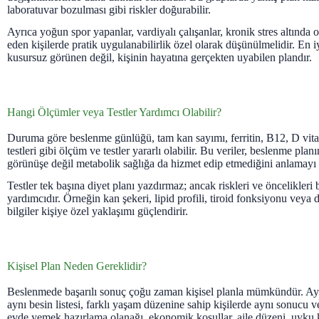
laboratuvar bozulması gibi riskler doğurabilir.
Ayrıca yoğun spor yapanlar, vardiyalı çalışanlar, kronik stres altında o
eden kişilerde pratik uygulanabilirlik özel olarak düşünülmelidir. En i
kusursuz görünen değil, kişinin hayatına gerçekten uyabilen plandır.
Hangi Ölçümler veya Testler Yardımcı Olabilir?
Duruma göre beslenme günlüğü, tam kan sayımı, ferritin, B12, D vitam
testleri gibi ölçüm ve testler yararlı olabilir. Bu veriler, beslenme plan
görünüşe değil metabolik sağlığa da hizmet edip etmediğini anlamayı 
Testler tek başına diyet planı yazdırmaz; ancak riskleri ve öncelikleri
yardımcıdır. Örneğin kan şekeri, lipid profili, tiroid fonksiyonu veya 
bilgiler kişiye özel yaklaşımı güçlendirir.
Kişisel Plan Neden Gereklidir?
Beslenmede başarılı sonuç çoğu zaman kişisel planla mümkündür. Ayn
aynı besin listesi, farklı yaşam düzenine sahip kişilerde aynı sonucu ve
evde yemek hazırlama olanağı, ekonomik koşullar, aile düzeni, uyku k