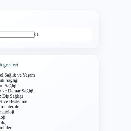
ı
tegorileri
el Sağlık ve Yaşam
uk Sağlığı
n Sağlığı
p ve Damar Sağlığı
 Diş Sağlığı
et ve Beslenme
roenteroloji
atoloji
oji
loji
minler