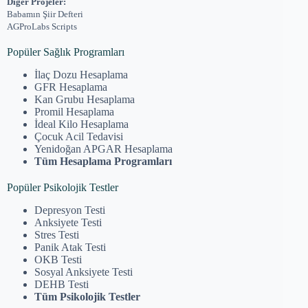
Diğer Projeler:
Babamın Şiir Defteri
AGProLabs Scripts
Popüler Sağlık Programları
İlaç Dozu Hesaplama
GFR Hesaplama
Kan Grubu Hesaplama
Promil Hesaplama
İdeal Kilo Hesaplama
Çocuk Acil Tedavisi
Yenidoğan APGAR Hesaplama
Tüm Hesaplama Programları
Popüler Psikolojik Testler
Depresyon Testi
Anksiyete Testi
Stres Testi
Panik Atak Testi
OKB Testi
Sosyal Anksiyete Testi
DEHB Testi
Tüm Psikolojik Testler