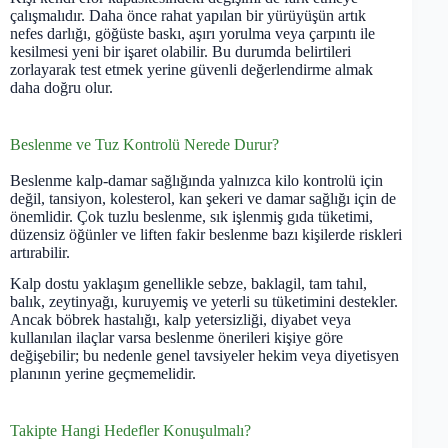
çalışmalıdır. Daha önce rahat yapılan bir yürüyüşün artık
nefes darlığı, göğüste baskı, aşırı yorulma veya çarpıntı ile
kesilmesi yeni bir işaret olabilir. Bu durumda belirtileri
zorlayarak test etmek yerine güvenli değerlendirme almak
daha doğru olur.
Beslenme ve Tuz Kontrolü Nerede Durur?
Beslenme kalp-damar sağlığında yalnızca kilo kontrolü için
değil, tansiyon, kolesterol, kan şekeri ve damar sağlığı için de
önemlidir. Çok tuzlu beslenme, sık işlenmiş gıda tüketimi,
düzensiz öğünler ve liften fakir beslenme bazı kişilerde riskleri
artırabilir.
Kalp dostu yaklaşım genellikle sebze, baklagil, tam tahıl,
balık, zeytinyağı, kuruyemiş ve yeterli su tüketimini destekler.
Ancak böbrek hastalığı, kalp yetersizliği, diyabet veya
kullanılan ilaçlar varsa beslenme önerileri kişiye göre
değişebilir; bu nedenle genel tavsiyeler hekim veya diyetisyen
planının yerine geçmemelidir.
Takipte Hangi Hedefler Konuşulmalı?