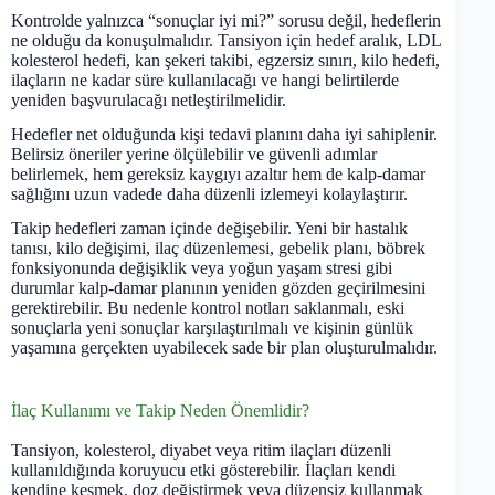
Kontrolde yalnızca “sonuçlar iyi mi?” sorusu değil, hedeflerin
ne olduğu da konuşulmalıdır. Tansiyon için hedef aralık, LDL
kolesterol hedefi, kan şekeri takibi, egzersiz sınırı, kilo hedefi,
ilaçların ne kadar süre kullanılacağı ve hangi belirtilerde
yeniden başvurulacağı netleştirilmelidir.
Hedefler net olduğunda kişi tedavi planını daha iyi sahiplenir.
Belirsiz öneriler yerine ölçülebilir ve güvenli adımlar
belirlemek, hem gereksiz kaygıyı azaltır hem de kalp-damar
sağlığını uzun vadede daha düzenli izlemeyi kolaylaştırır.
Takip hedefleri zaman içinde değişebilir. Yeni bir hastalık
tanısı, kilo değişimi, ilaç düzenlemesi, gebelik planı, böbrek
fonksiyonunda değişiklik veya yoğun yaşam stresi gibi
durumlar kalp-damar planının yeniden gözden geçirilmesini
gerektirebilir. Bu nedenle kontrol notları saklanmalı, eski
sonuçlarla yeni sonuçlar karşılaştırılmalı ve kişinin günlük
yaşamına gerçekten uyabilecek sade bir plan oluşturulmalıdır.
İlaç Kullanımı ve Takip Neden Önemlidir?
Tansiyon, kolesterol, diyabet veya ritim ilaçları düzenli
kullanıldığında koruyucu etki gösterebilir. İlaçları kendi
kendine kesmek, doz değiştirmek veya düzensiz kullanmak