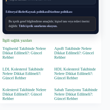
Editoryal ilkeler
Kaynak politikası
Düzeltme politikası
Bu içerik genel bilgilendirme amaçlıdır; kişisel tanı veya tedavi önerisi
değildir.
Tıbbi içerik sınırlarını okuyun.
İlgili sağlık yazıları
Trigliserid Takibinde Nelere
ApoB Takibinde Nelere
Dikkat Edilmeli?: Güncel
Dikkat Edilmeli?: Güncel
Rehber
Rehber
LDL Kolesterol Takibinde
HDL Kolesterol Takibinde
Nelere Dikkat Edilmeli?:
Nelere Dikkat Edilmeli?:
Güncel Rehber
Güncel Rehber
Kolesterol Takibinde Nelere
Sabah Tansiyonu Takibinde
Dikkat Edilmeli?: Güncel
Nelere Dikkat Edilmeli?:
Rehber
Güncel Rehber