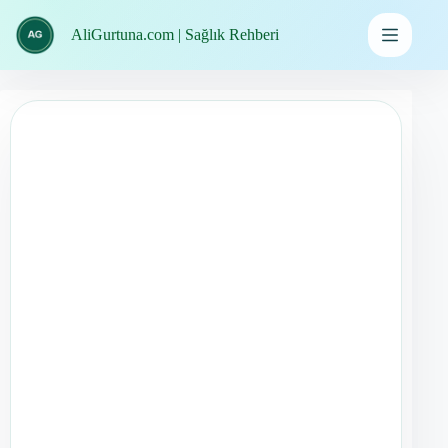
İçeriğe
geç
AliGurtuna.com | Sağlık Rehberi