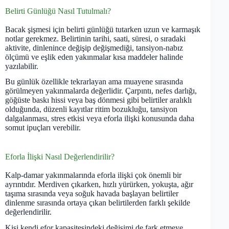
Belirti Günlüğü Nasıl Tutulmalı?
Bacak şişmesi için belirti günlüğü tutarken uzun ve karmaşık
notlar gerekmez. Belirtinin tarihi, saati, süresi, o sıradaki
aktivite, dinlenince değişip değişmediği, tansiyon-nabız
ölçümü ve eşlik eden yakınmalar kısa maddeler halinde
yazılabilir.
Bu günlük özellikle tekrarlayan ama muayene sırasında
görülmeyen yakınmalarda değerlidir. Çarpıntı, nefes darlığı,
göğüste baskı hissi veya baş dönmesi gibi belirtiler aralıklı
olduğunda, düzenli kayıtlar ritim bozukluğu, tansiyon
dalgalanması, stres etkisi veya eforla ilişki konusunda daha
somut ipuçları verebilir.
Eforla İlişki Nasıl Değerlendirilir?
Kalp-damar yakınmalarında eforla ilişki çok önemli bir
ayrıntıdır. Merdiven çıkarken, hızlı yürürken, yokuşta, ağır
taşıma sırasında veya soğuk havada başlayan belirtiler
dinlenme sırasında ortaya çıkan belirtilerden farklı şekilde
değerlendirilir.
Kişi kendi efor kapasitesindeki değişimi de fark etmeye