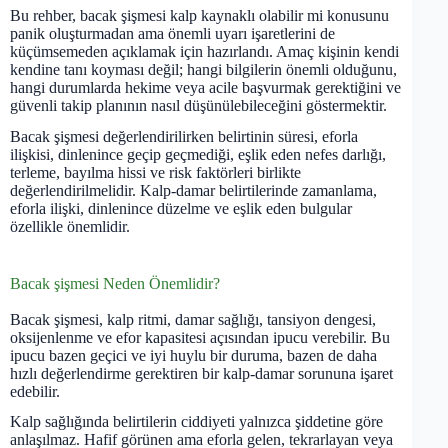
Bu rehber, bacak şişmesi kalp kaynaklı olabilir mi konusunu
panik oluşturmadan ama önemli uyarı işaretlerini de
küçümsemeden açıklamak için hazırlandı. Amaç kişinin kendi
kendine tanı koyması değil; hangi bilgilerin önemli olduğunu,
hangi durumlarda hekime veya acile başvurmak gerektiğini ve
güvenli takip planının nasıl düşünülebileceğini göstermektir.
Bacak şişmesi değerlendirilirken belirtinin süresi, eforla
ilişkisi, dinlenince geçip geçmediği, eşlik eden nefes darlığı,
terleme, bayılma hissi ve risk faktörleri birlikte
değerlendirilmelidir. Kalp-damar belirtilerinde zamanlama,
eforla ilişki, dinlenince düzelme ve eşlik eden bulgular
özellikle önemlidir.
Bacak şişmesi Neden Önemlidir?
Bacak şişmesi, kalp ritmi, damar sağlığı, tansiyon dengesi,
oksijenlenme ve efor kapasitesi açısından ipucu verebilir. Bu
ipucu bazen geçici ve iyi huylu bir duruma, bazen de daha
hızlı değerlendirme gerektiren bir kalp-damar sorununa işaret
edebilir.
Kalp sağlığında belirtilerin ciddiyeti yalnızca şiddetine göre
anlaşılmaz. Hafif görünen ama eforla gelen, tekrarlayan veya