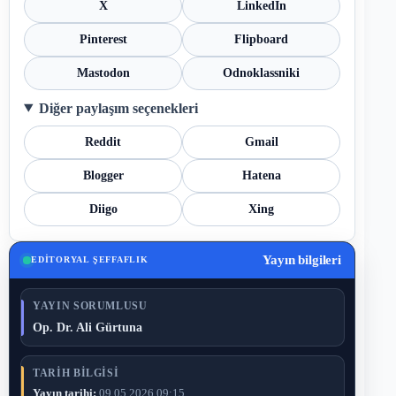
X
LinkedIn
Pinterest
Flipboard
Mastodon
Odnoklassniki
Diğer paylaşım seçenekleri
Reddit
Gmail
Blogger
Hatena
Diigo
Xing
Yayın bilgileri
EDITORYAL ŞEFFAFLIK
YAYIN SORUMLUSU
Op. Dr. Ali Gürtuna
TARIH BILGISI
Yayın tarihi:
09.05.2026 09:15