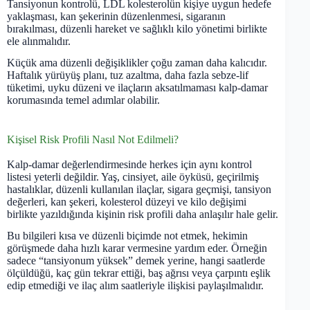
Tansiyonun kontrolü, LDL kolesterolün kişiye uygun hedefe
yaklaşması, kan şekerinin düzenlenmesi, sigaranın
bırakılması, düzenli hareket ve sağlıklı kilo yönetimi birlikte
ele alınmalıdır.
Küçük ama düzenli değişiklikler çoğu zaman daha kalıcıdır.
Haftalık yürüyüş planı, tuz azaltma, daha fazla sebze-lif
tüketimi, uyku düzeni ve ilaçların aksatılmaması kalp-damar
korumasında temel adımlar olabilir.
Kişisel Risk Profili Nasıl Not Edilmeli?
Kalp-damar değerlendirmesinde herkes için aynı kontrol
listesi yeterli değildir. Yaş, cinsiyet, aile öyküsü, geçirilmiş
hastalıklar, düzenli kullanılan ilaçlar, sigara geçmişi, tansiyon
değerleri, kan şekeri, kolesterol düzeyi ve kilo değişimi
birlikte yazıldığında kişinin risk profili daha anlaşılır hale gelir.
Bu bilgileri kısa ve düzenli biçimde not etmek, hekimin
görüşmede daha hızlı karar vermesine yardım eder. Örneğin
sadece “tansiyonum yüksek” demek yerine, hangi saatlerde
ölçüldüğü, kaç gün tekrar ettiği, baş ağrısı veya çarpıntı eşlik
edip etmediği ve ilaç alım saatleriyle ilişkisi paylaşılmalıdır.