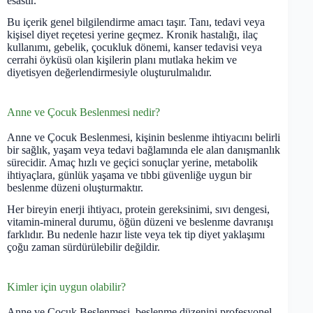
esastır.
Bu içerik genel bilgilendirme amacı taşır. Tanı, tedavi veya
kişisel diyet reçetesi yerine geçmez. Kronik hastalığı, ilaç
kullanımı, gebelik, çocukluk dönemi, kanser tedavisi veya
cerrahi öyküsü olan kişilerin planı mutlaka hekim ve
diyetisyen değerlendirmesiyle oluşturulmalıdır.
Anne ve Çocuk Beslenmesi nedir?
Anne ve Çocuk Beslenmesi, kişinin beslenme ihtiyacını belirli
bir sağlık, yaşam veya tedavi bağlamında ele alan danışmanlık
sürecidir. Amaç hızlı ve geçici sonuçlar yerine, metabolik
ihtiyaçlara, günlük yaşama ve tıbbi güvenliğe uygun bir
beslenme düzeni oluşturmaktır.
Her bireyin enerji ihtiyacı, protein gereksinimi, sıvı dengesi,
vitamin-mineral durumu, öğün düzeni ve beslenme davranışı
farklıdır. Bu nedenle hazır liste veya tek tip diyet yaklaşımı
çoğu zaman sürdürülebilir değildir.
Kimler için uygun olabilir?
Anne ve Çocuk Beslenmesi, beslenme düzenini profesyonel