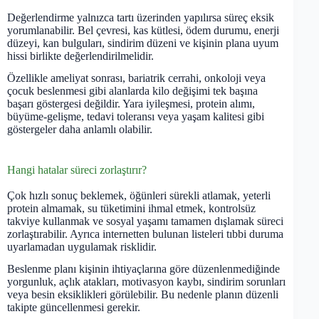
Değerlendirme yalnızca tartı üzerinden yapılırsa süreç eksik
yorumlanabilir. Bel çevresi, kas kütlesi, ödem durumu, enerji
düzeyi, kan bulguları, sindirim düzeni ve kişinin plana uyum
hissi birlikte değerlendirilmelidir.
Özellikle ameliyat sonrası, bariatrik cerrahi, onkoloji veya
çocuk beslenmesi gibi alanlarda kilo değişimi tek başına
başarı göstergesi değildir. Yara iyileşmesi, protein alımı,
büyüme-gelişme, tedavi toleransı veya yaşam kalitesi gibi
göstergeler daha anlamlı olabilir.
Hangi hatalar süreci zorlaştırır?
Çok hızlı sonuç beklemek, öğünleri sürekli atlamak, yeterli
protein almamak, su tüketimini ihmal etmek, kontrolsüz
takviye kullanmak ve sosyal yaşamı tamamen dışlamak süreci
zorlaştırabilir. Ayrıca internetten bulunan listeleri tıbbi duruma
uyarlamadan uygulamak risklidir.
Beslenme planı kişinin ihtiyaçlarına göre düzenlenmediğinde
yorgunluk, açlık atakları, motivasyon kaybı, sindirim sorunları
veya besin eksiklikleri görülebilir. Bu nedenle planın düzenli
takipte güncellenmesi gerekir.