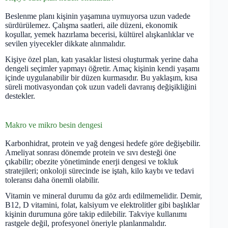
Beslenme planı kişinin yaşamına uymuyorsa uzun vadede
sürdürülemez. Çalışma saatleri, aile düzeni, ekonomik
koşullar, yemek hazırlama becerisi, kültürel alışkanlıklar ve
sevilen yiyecekler dikkate alınmalıdır.
Kişiye özel plan, katı yasaklar listesi oluşturmak yerine daha
dengeli seçimler yapmayı öğretir. Amaç kişinin kendi yaşamı
içinde uygulanabilir bir düzen kurmasıdır. Bu yaklaşım, kısa
süreli motivasyondan çok uzun vadeli davranış değişikliğini
destekler.
Makro ve mikro besin dengesi
Karbonhidrat, protein ve yağ dengesi hedefe göre değişebilir.
Ameliyat sonrası dönemde protein ve sıvı desteği öne
çıkabilir; obezite yönetiminde enerji dengesi ve tokluk
stratejileri; onkoloji sürecinde ise iştah, kilo kaybı ve tedavi
toleransı daha önemli olabilir.
Vitamin ve mineral durumu da göz ardı edilmemelidir. Demir,
B12, D vitamini, folat, kalsiyum ve elektrolitler gibi başlıklar
kişinin durumuna göre takip edilebilir. Takviye kullanımı
rastgele değil, profesyonel öneriyle planlanmalıdır.