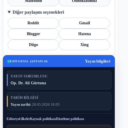
Mastodon
Odnoklassniki
Diğer paylaşım seçenekleri
Reddit
Gmail
Blogger
Hatena
Diigo
Xing
Yayın bilgileri
EDITORYAL ŞEFFAFLIK
YAYIN SORUMLUSU
Op. Dr. Ali Gürtuna
TARIH BILGISI
Yayın tarihi:
20.05.2026 10:05
Editoryal ilkeler
Kaynak politikası
Düzeltme politikası