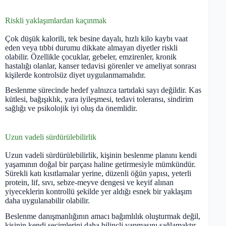
Riskli yaklaşımlardan kaçınmak
Çok düşük kalorili, tek besine dayalı, hızlı kilo kaybı vaat
eden veya tıbbi durumu dikkate almayan diyetler riskli
olabilir. Özellikle çocuklar, gebeler, emzirenler, kronik
hastalığı olanlar, kanser tedavisi görenler ve ameliyat sonrası
kişilerde kontrolsüz diyet uygulanmamalıdır.
Beslenme sürecinde hedef yalnızca tartıdaki sayı değildir. Kas
kütlesi, bağışıklık, yara iyileşmesi, tedavi toleransı, sindirim
sağlığı ve psikolojik iyi oluş da önemlidir.
Uzun vadeli sürdürülebilirlik
Uzun vadeli sürdürülebilirlik, kişinin beslenme planını kendi
yaşamının doğal bir parçası haline getirmesiyle mümkündür.
Sürekli katı kısıtlamalar yerine, düzenli öğün yapısı, yeterli
protein, lif, sıvı, sebze-meyve dengesi ve keyif alınan
yiyeceklerin kontrollü şekilde yer aldığı esnek bir yaklaşım
daha uygulanabilir olabilir.
Beslenme danışmanlığının amacı bağımlılık oluşturmak değil,
kişinin kendi seçimlerini daha bilinçli yapmasını sağlamaktır.