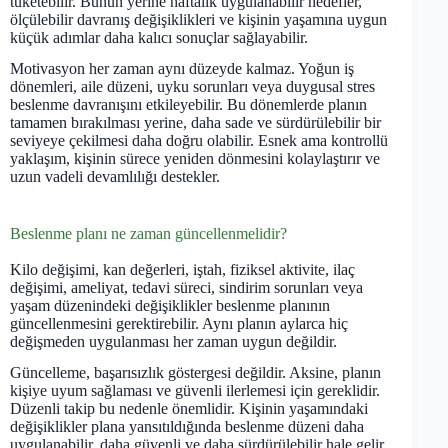
tüketebilir. Bunun yerine haftalık uygulanabilir hedefler,
ölçülebilir davranış değişiklikleri ve kişinin yaşamına uygun
küçük adımlar daha kalıcı sonuçlar sağlayabilir.
Motivasyon her zaman aynı düzeyde kalmaz. Yoğun iş
dönemleri, aile düzeni, uyku sorunları veya duygusal stres
beslenme davranışını etkileyebilir. Bu dönemlerde planın
tamamen bırakılması yerine, daha sade ve sürdürülebilir bir
seviyeye çekilmesi daha doğru olabilir. Esnek ama kontrollü
yaklaşım, kişinin sürece yeniden dönmesini kolaylaştırır ve
uzun vadeli devamlılığı destekler.
Beslenme planı ne zaman güncellenmelidir?
Kilo değişimi, kan değerleri, iştah, fiziksel aktivite, ilaç
değişimi, ameliyat, tedavi süreci, sindirim sorunları veya
yaşam düzenindeki değişiklikler beslenme planının
güncellenmesini gerektirebilir. Aynı planın aylarca hiç
değişmeden uygulanması her zaman uygun değildir.
Güncelleme, başarısızlık göstergesi değildir. Aksine, planın
kişiye uyum sağlaması ve güvenli ilerlemesi için gereklidir.
Düzenli takip bu nedenle önemlidir. Kişinin yaşamındaki
değişiklikler plana yansıtıldığında beslenme düzeni daha
uygulanabilir, daha güvenli ve daha sürdürülebilir hale gelir.