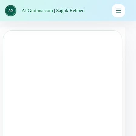
İçeriğe
geç
AliGurtuna.com | Sağlık Rehberi