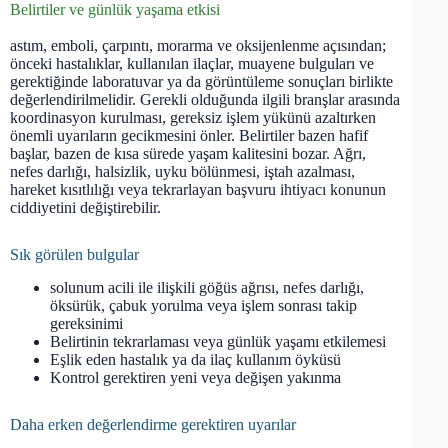
Belirtiler ve günlük yaşama etkisi
astım, emboli, çarpıntı, morarma ve oksijenlenme açısından;
önceki hastalıklar, kullanılan ilaçlar, muayene bulguları ve
gerektiğinde laboratuvar ya da görüntüleme sonuçları birlikte
değerlendirilmelidir. Gerekli olduğunda ilgili branşlar arasında
koordinasyon kurulması, gereksiz işlem yükünü azaltırken
önemli uyarıların gecikmesini önler. Belirtiler bazen hafif
başlar, bazen de kısa sürede yaşam kalitesini bozar. Ağrı,
nefes darlığı, halsizlik, uyku bölünmesi, iştah azalması,
hareket kısıtlılığı veya tekrarlayan başvuru ihtiyacı konunun
ciddiyetini değiştirebilir.
Sık görülen bulgular
solunum acili ile ilişkili göğüs ağrısı, nefes darlığı,
öksürük, çabuk yorulma veya işlem sonrası takip
gereksinimi
Belirtinin tekrarlaması veya günlük yaşamı etkilemesi
Eşlik eden hastalık ya da ilaç kullanım öyküsü
Kontrol gerektiren yeni veya değişen yakınma
Daha erken değerlendirme gerektiren uyarılar