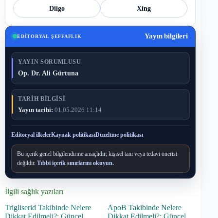
Diigo
Xing
Yayın bilgileri
EDITORYAL ŞEFFAFLIK
YAYIN SORUMLUSU
Op. Dr. Ali Gürtuna
TARIH BILGISI
Yayın tarihi:
01.05.2026 11:14
Editoryal ilkeler
Kaynak politikası
Düzeltme politikası
Bu içerik genel bilgilendirme amaçlıdır; kişisel tanı veya tedavi önerisi
değildir.
Tıbbi içerik sınırlarını okuyun.
İlgili sağlık yazıları
Trigliserid Takibinde Nelere
ApoB Takibinde Nelere
Dikkat Edilmeli?: Güncel
Dikkat Edilmeli?: Güncel