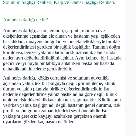
Solunum Sağlığı Rehberi
,
Kalp ve Damar Sağlığı Rehberi
.
Ani nefes darlığı nedir?
Ani nefes darlığı, astım, emboli, çarpıntı, morarma ve
oksijenlenme açısından ele alınan ve hastanın yaşı, eşlik eden
hastalıkları, muayene bulguları ve önceki tetkikleriyle birlikte
değerlendirilmesi gereken bir sağlık başlığıdır. Tanımın doğru
kurulması, benzer yakınmaların farklı uzmanlık alanlarında
neden ayrı değerlendirildiğini açıklar. Aynı kelime, bir hastada
geçici ve iyi huylu bir tabloyu anlatırken başka bir hastada
daha dikkatli inceleme gerektirebilir.
Ani nefes darlığı, göğüs cerrahisi ve solunum güvenliği
açısından yalnız tek bir bulguyla değil; görüntüleme, klinik
durum ve takip planıyla birlikte değerlendirilmelidir. Bu
nedenle değerlendirme yalnız başlık adına göre değil, klinik
tablo ve risk düzeyi dikkate alınarak yapılmalıdır. Klinik karar
verirken yalnız başlığın adı değil; hastanın genel durumu, risk
profili ve bulgunun zaman içindeki seyri önemlidir. Bu
yaklaşım gereksiz kaygıyı azaltırken gerçekten önemli
uyarıların gözden kaçmasını da önler.