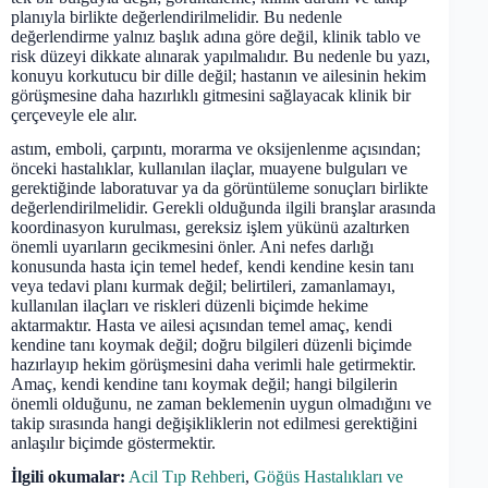
planıyla birlikte değerlendirilmelidir. Bu nedenle
değerlendirme yalnız başlık adına göre değil, klinik tablo ve
risk düzeyi dikkate alınarak yapılmalıdır. Bu nedenle bu yazı,
konuyu korkutucu bir dille değil; hastanın ve ailesinin hekim
görüşmesine daha hazırlıklı gitmesini sağlayacak klinik bir
çerçeveyle ele alır.
astım, emboli, çarpıntı, morarma ve oksijenlenme açısından;
önceki hastalıklar, kullanılan ilaçlar, muayene bulguları ve
gerektiğinde laboratuvar ya da görüntüleme sonuçları birlikte
değerlendirilmelidir. Gerekli olduğunda ilgili branşlar arasında
koordinasyon kurulması, gereksiz işlem yükünü azaltırken
önemli uyarıların gecikmesini önler. Ani nefes darlığı
konusunda hasta için temel hedef, kendi kendine kesin tanı
veya tedavi planı kurmak değil; belirtileri, zamanlamayı,
kullanılan ilaçları ve riskleri düzenli biçimde hekime
aktarmaktır. Hasta ve ailesi açısından temel amaç, kendi
kendine tanı koymak değil; doğru bilgileri düzenli biçimde
hazırlayıp hekim görüşmesini daha verimli hale getirmektir.
Amaç, kendi kendine tanı koymak değil; hangi bilgilerin
önemli olduğunu, ne zaman beklemenin uygun olmadığını ve
takip sırasında hangi değişikliklerin not edilmesi gerektiğini
anlaşılır biçimde göstermektir.
İlgili okumalar:
Acil Tıp Rehberi
,
Göğüs Hastalıkları ve