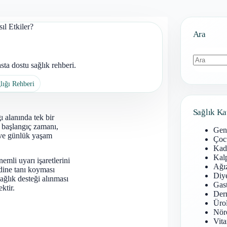
ıl Etkiler?
Ara
ta dostu sağlık rehberi.
Sonuç
lığı Rehberi
bulunamad
Sağlık Ka
ı alanında tek bir
; başlangıç zamanı,
Gen
mı ve günlük yaşam
Çoc
Kadı
Kal
emli uyarı işaretlerini
Ağız
dine tanı koyması
Diy
ğlık desteği alınması
Gast
ktir.
Derm
Ürol
Nöro
Vita