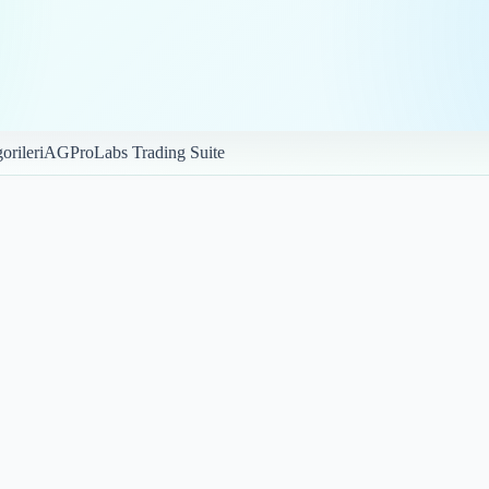
orileri
AGProLabs Trading Suite