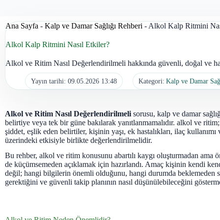
Ana Sayfa
-
Kalp ve Damar Sağlığı Rehberi
-
Alkol Kalp Ritmini Nas
Alkol Kalp Ritmini Nasıl Etkiler?
Alkol ve Ritim Nasıl Değerlendirilmeli hakkında güvenli, doğal ve has
Yayın tarihi:
09.05.2026 13:48
Kategori:
Kalp ve Damar Sağ
Alkol ve Ritim Nasıl Değerlendirilmeli
sorusu, kalp ve damar sağlığ
belirtiye veya tek bir güne bakılarak yanıtlanmamalıdır. alkol ve ritim
şiddet, eşlik eden belirtiler, kişinin yaşı, ek hastalıkları, ilaç kullanı
üzerindeki etkisiyle birlikte değerlendirilmelidir.
Bu rehber, alkol ve ritim konusunu abartılı kaygı oluşturmadan ama ön
de küçümsemeden açıklamak için hazırlandı. Amaç kişinin kendi ken
değil; hangi bilgilerin önemli olduğunu, hangi durumda beklemeden sa
gerektiğini ve güvenli takip planının nasıl düşünülebileceğini gösterme
Alkol ve Ritim Neden Önemlidir?