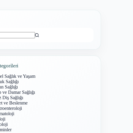
ı
tegorileri
el Sağlık ve Yaşam
uk Sağlığı
n Sağlığı
p ve Damar Sağlığı
 Diş Sağlığı
et ve Beslenme
roenteroloji
atoloji
oji
loji
minler