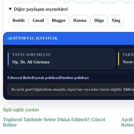
Diğer paylaşım seçenekleri
Reddit
Gmail
Blogger
Hatena
Diigo
Xing
EDITORYAL ŞEFFAFLIK
YAYIN SORUMLUSU
TARIH
Op. Dr. Ali Gürtuna
Yayın 
Editoryal ilkeler
Kaynak politikası
Düzeltme politikası
Bu içerik genel bilgilendirme amaçlıdır; kişisel tanı veya tedavi önerisi değildir.
Tıbbi i
İlgili sağlık yazıları
Trigliserid Takibinde Nelere Dikkat Edilmeli?: Güncel
ApoB T
Rehber
Rehbe