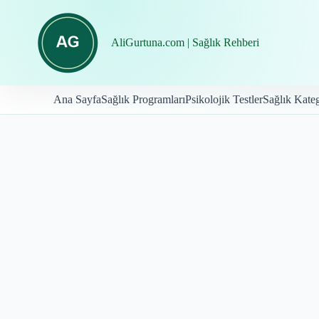
İçeriğe
geç
AliGurtuna.com | Sağlık Rehberi
Ana Sayfa
Sağlık Programları
Psikolojik Testler
Sağlık Kateg