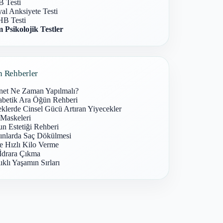
 Testi
al Anksiyete Testi
B Testi
 Psikolojik Testler
n Rehberler
net Ne Zaman Yapılmalı?
abetik Ara Öğün Rehberi
klerde Cinsel Gücü Artıran Yiyecekler
 Maskeleri
n Estetiği Rehberi
ınlarda Saç Dökülmesi
e Hızlı Kilo Verme
İdrara Çıkma
ıklı Yaşamın Sırları