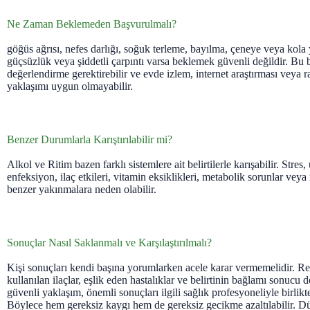
Ne Zaman Beklemeden Başvurulmalı?
göğüs ağrısı, nefes darlığı, soğuk terleme, bayılma, çeneye veya kola 
güçsüzlük veya şiddetli çarpıntı varsa beklemek güvenli değildir. Bu bel
değerlendirme gerektirebilir ve evde izlem, internet araştırması veya
yaklaşımı uygun olmayabilir.
Benzer Durumlarla Karıştırılabilir mi?
Alkol ve Ritim bazen farklı sistemlere ait belirtilerle karışabilir. Stre
enfeksiyon, ilaç etkileri, vitamin eksiklikleri, metabolik sorunlar ve
benzer yakınmalara neden olabilir.
Sonuçlar Nasıl Saklanmalı ve Karşılaştırılmalı?
Kişi sonuçları kendi başına yorumlarken acele karar vermemelidir. Refe
kullanılan ilaçlar, eşlik eden hastalıklar ve belirtinin bağlamı sonucu de
güvenli yaklaşım, önemli sonuçları ilgili sağlık profesyoneliyle birlikt
Böylece hem gereksiz kaygı hem de gereksiz gecikme azaltılabilir. Dü