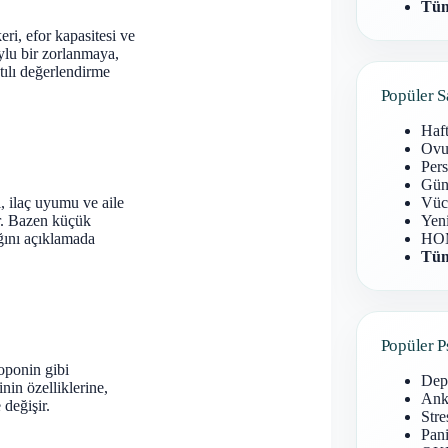
Tüm
eri, efor kapasitesi ve
uylu bir zorlanmaya,
tılı değerlendirme
Popüler S
Haf
Ovu
Pers
Gün
i, ilaç uyumu ve aile
Vüc
ır. Bazen küçük
Yen
ığını açıklamada
HOM
Tüm
Popüler P
oponin gibi
Dep
nin özelliklerine,
Anks
 değişir.
Stre
Pani