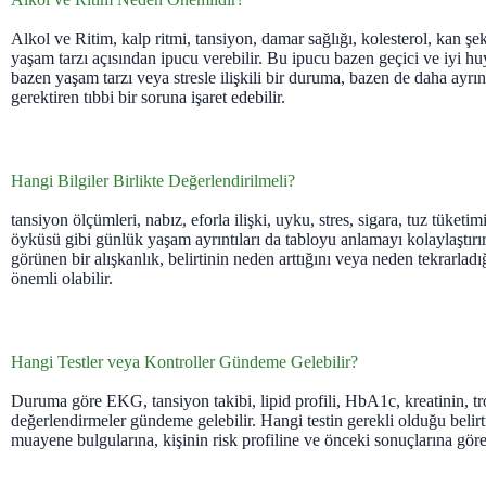
Alkol ve Ritim, kalp ritmi, tansiyon, damar sağlığı, kolesterol, kan şek
yaşam tarzı açısından ipucu verebilir. Bu ipucu bazen geçici ve iyi h
bazen yaşam tarzı veya stresle ilişkili bir duruma, bazen de daha ayrın
gerektiren tıbbi bir soruna işaret edebilir.
Hangi Bilgiler Birlikte Değerlendirilmeli?
tansiyon ölçümleri, nabız, eforla ilişki, uyku, stres, sigara, tuz tüketim
öyküsü gibi günlük yaşam ayrıntıları da tabloyu anlamayı kolaylaştır
görünen bir alışkanlık, belirtinin neden arttığını veya neden tekrarlad
önemli olabilir.
Hangi Testler veya Kontroller Gündeme Gelebilir?
Duruma göre EKG, tansiyon takibi, lipid profili, HbA1c, kreatinin, tr
değerlendirmeler gündeme gelebilir. Hangi testin gerekli olduğu belirti
muayene bulgularına, kişinin risk profiline ve önceki sonuçlarına göre