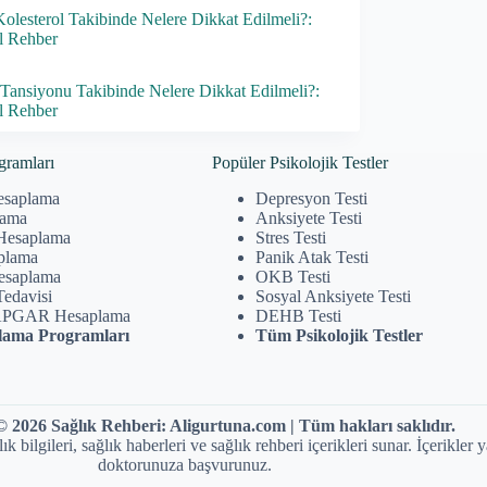
lesterol Takibinde Nelere Dikkat Edilmeli?:
l Rehber
Tansiyonu Takibinde Nelere Dikkat Edilmeli?:
l Rehber
gramları
Popüler Psikolojik Testler
esaplama
Depresyon Testi
lama
Anksiyete Testi
Hesaplama
Stres Testi
plama
Panik Atak Testi
Hesaplama
OKB Testi
Tedavisi
Sosyal Anksiyete Testi
APGAR Hesaplama
DEHB Testi
ama Programları
Tüm Psikolojik Testler
 2026 Sağlık Rehberi: Aligurtuna.com | Tüm hakları saklıdır.
ilgileri, sağlık haberleri ve sağlık rehberi içerikleri sunar. İçerikler y
doktorunuza başvurunuz.