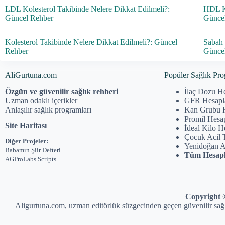
LDL Kolesterol Takibinde Nelere Dikkat Edilmeli?:
HDL Ko
Güncel Rehber
Günce
Kolesterol Takibinde Nelere Dikkat Edilmeli?: Güncel
Sabah 
Rehber
Günce
AliGurtuna.com
Popüler Sağlık Pro
Özgün ve güvenilir sağlık rehberi
İlaç Dozu H
Uzman odaklı içerikler
GFR Hesap
Anlaşılır sağlık programları
Kan Grubu 
Promil Hesa
Site Haritası
İdeal Kilo 
Çocuk Acil 
Diğer Projeler:
Yenidoğan 
Babamın Şiir Defteri
Tüm Hesapl
AGProLabs Scripts
Copyright ©
Aligurtuna.com, uzman editörlük süzgecinden geçen güvenilir sağlık b