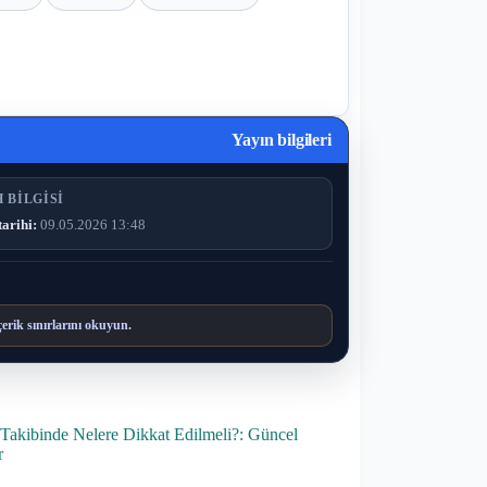
Yayın bilgileri
 BILGISI
tarihi:
09.05.2026 13:48
çerik sınırlarını okuyun.
akibinde Nelere Dikkat Edilmeli?: Güncel
r