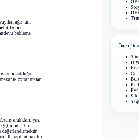
OKB
Sosy
DEH
Tüm
yayılan ağrı, ani
irtiler acil
 randevu bekleme
Öne Çıka
Sün
Diy
Erke
Cilt
s, uyku bozukluğu,
Buru
ya mekanik zorlanmalar
Kad
Evd
Sık 
Sağl
rans aralıkları, yaş,
ğiştirebilir. En
e değerlendirmektir.
zenli kayıt tutmak bu