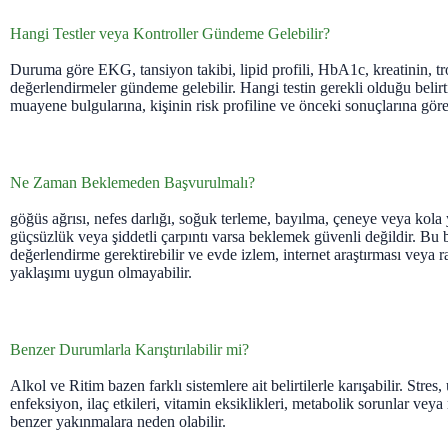
Hangi Testler veya Kontroller Gündeme Gelebilir?
Duruma göre EKG, tansiyon takibi, lipid profili, HbA1c, kreatinin, tr
değerlendirmeler gündeme gelebilir. Hangi testin gerekli olduğu belirti
muayene bulgularına, kişinin risk profiline ve önceki sonuçlarına göre
Ne Zaman Beklemeden Başvurulmalı?
göğüs ağrısı, nefes darlığı, soğuk terleme, bayılma, çeneye veya kola 
güçsüzlük veya şiddetli çarpıntı varsa beklemek güvenli değildir. Bu bel
değerlendirme gerektirebilir ve evde izlem, internet araştırması veya
yaklaşımı uygun olmayabilir.
Benzer Durumlarla Karıştırılabilir mi?
Alkol ve Ritim bazen farklı sistemlere ait belirtilerle karışabilir. Stre
enfeksiyon, ilaç etkileri, vitamin eksiklikleri, metabolik sorunlar ve
benzer yakınmalara neden olabilir.