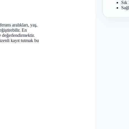
Sık 
Sağl
rans aralıkları, yaş,
ğiştirebilir. En
e değerlendirmektir.
zenli kayıt tutmak bu