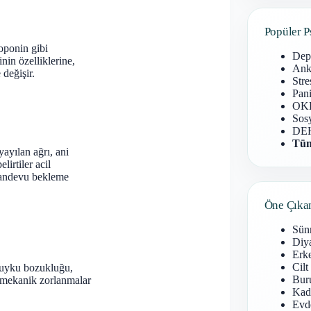
Popüler P
oponin gibi
Dep
nin özelliklerine,
Anks
 değişir.
Stre
Pani
OKB
Sosy
DEH
Tüm
yayılan ağrı, ani
irtiler acil
 randevu bekleme
Öne Çıka
Sün
Diy
Erke
Cilt
s, uyku bozukluğu,
Buru
ya mekanik zorlanmalar
Kad
Evd