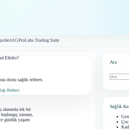
orileri
AGProLabs Trading Suite
ıl Etkiler?
Ara
ta dostu sağlık rehberi.
Sonuç
lığı Rehberi
bulunamad
Sağlık Ka
ı alanında tek bir
; başlangıç zamanı,
Gen
mı ve günlük yaşam
Çoc
Kadı