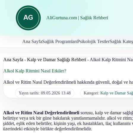
İçeriğe
geç
AliGurtuna.com | Sağlık Rehberi
Ana Sayfa
Sağlık Programları
Psikolojik Testler
Sağlık Kateg
Ana Sayfa
-
Kalp ve Damar Sağlığı Rehberi
-
Alkol Kalp Ritmini Nas
Alkol Kalp Ritmini Nasıl Etkiler?
Alkol ve Ritim Nasıl Değerlendirilmeli hakkında güvenli, doğal ve has
Yayın tarihi:
09.05.2026 13:48
Kategori:
Kalp ve Damar Sağ
Alkol ve Ritim Nasıl Değerlendirilmeli
sorusu, kalp ve damar sağlığ
belirtiye veya tek bir güne bakılarak yanıtlanmamalıdır. alkol ve ritim
şiddet, eşlik eden belirtiler, kişinin yaşı, ek hastalıkları, ilaç kullanı
üzerindeki etkisiyle birlikte değerlendirilmelidir.