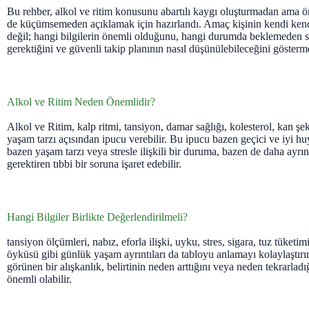
Bu rehber, alkol ve ritim konusunu abartılı kaygı oluşturmadan ama ön
de küçümsemeden açıklamak için hazırlandı. Amaç kişinin kendi ken
değil; hangi bilgilerin önemli olduğunu, hangi durumda beklemeden sa
gerektiğini ve güvenli takip planının nasıl düşünülebileceğini gösterme
Alkol ve Ritim Neden Önemlidir?
Alkol ve Ritim, kalp ritmi, tansiyon, damar sağlığı, kolesterol, kan şek
yaşam tarzı açısından ipucu verebilir. Bu ipucu bazen geçici ve iyi h
bazen yaşam tarzı veya stresle ilişkili bir duruma, bazen de daha ayrın
gerektiren tıbbi bir soruna işaret edebilir.
Hangi Bilgiler Birlikte Değerlendirilmeli?
tansiyon ölçümleri, nabız, eforla ilişki, uyku, stres, sigara, tuz tüketim
öyküsü gibi günlük yaşam ayrıntıları da tabloyu anlamayı kolaylaştır
görünen bir alışkanlık, belirtinin neden arttığını veya neden tekrarlad
önemli olabilir.