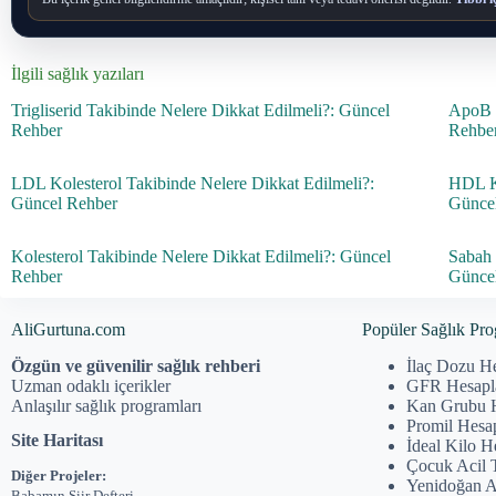
İlgili sağlık yazıları
Trigliserid Takibinde Nelere Dikkat Edilmeli?: Güncel
ApoB T
Rehber
Rehbe
LDL Kolesterol Takibinde Nelere Dikkat Edilmeli?:
HDL Ko
Güncel Rehber
Günce
Kolesterol Takibinde Nelere Dikkat Edilmeli?: Güncel
Sabah 
Rehber
Günce
AliGurtuna.com
Popüler Sağlık Pro
Özgün ve güvenilir sağlık rehberi
İlaç Dozu H
Uzman odaklı içerikler
GFR Hesap
Anlaşılır sağlık programları
Kan Grubu 
Promil Hesa
Site Haritası
İdeal Kilo 
Çocuk Acil 
Diğer Projeler:
Yenidoğan 
Babamın Şiir Defteri