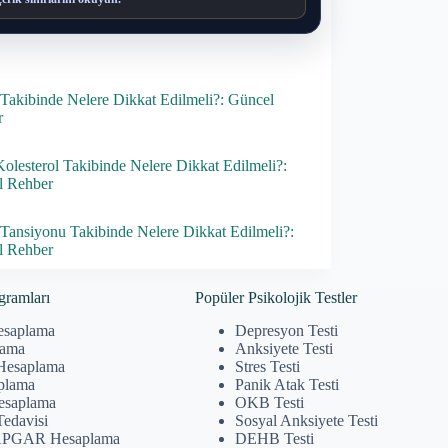
akibinde Nelere Dikkat Edilmeli?: Güncel
r
lesterol Takibinde Nelere Dikkat Edilmeli?:
l Rehber
Tansiyonu Takibinde Nelere Dikkat Edilmeli?:
l Rehber
gramları
Popüler Psikolojik Testler
esaplama
Depresyon Testi
lama
Anksiyete Testi
Hesaplama
Stres Testi
plama
Panik Atak Testi
Hesaplama
OKB Testi
Tedavisi
Sosyal Anksiyete Testi
APGAR Hesaplama
DEHB Testi