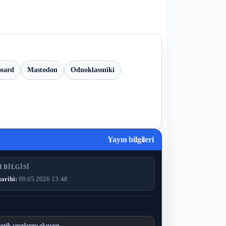
board
Mastodon
Odnoklassniki
Yayın bilgileri
 BILGISI
tarihi:
09.05.2026 13:48
çerik sınırlarını okuyun.