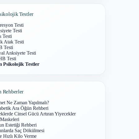
sikolojik Testler
resyon Testi
iyete Testi
s Testi
k Atak Testi
 Testi
al Anksiyete Testi
B Testi
 Psikolojik Testler
n Rehberler
net Ne Zaman Yapılmalı?
abetik Ara Öğün Rehberi
klerde Cinsel Gücü Artıran Yiyecekler
 Maskeleri
n Estetiği Rehberi
ınlarda Saç Dökülmesi
e Hızlı Kilo Verme