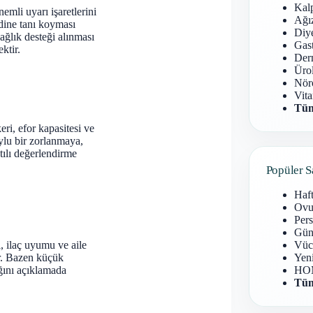
Kal
emli uyarı işaretlerini
Ağız
dine tanı koyması
Diy
ğlık desteği alınması
Gast
ktir.
Derm
Ürol
Nöro
Vita
Tüm
eri, efor kapasitesi ve
uylu bir zorlanmaya,
tılı değerlendirme
Popüler S
Haf
Ovu
Pers
Gün
i, ilaç uyumu ve aile
Vüc
ır. Bazen küçük
Yen
ığını açıklamada
HOM
Tüm