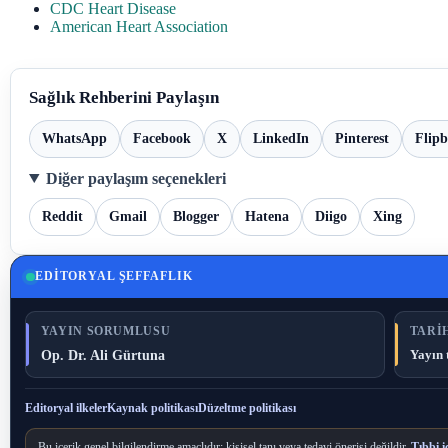
CDC Heart Disease
American Heart Association
Sağlık Rehberini Paylaşın
WhatsApp
Facebook
X
LinkedIn
Pinterest
Flip
Diğer paylaşım seçenekleri
Reddit
Gmail
Blogger
Hatena
Diigo
Xing
EDITORYAL ŞEFFAFLIK
YAYIN SORUMLUSU
TARIH
Op. Dr. Ali Gürtuna
Yayın 
Editoryal ilkeler
Kaynak politikası
Düzeltme politikası
Bu içerik genel bilgilendirme amaçlıdır; kişisel tanı veya tedavi önerisi değildir.
Tıbbi i