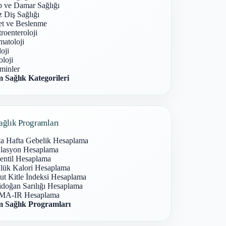
p ve Damar Sağlığı
 Diş Sağlığı
et ve Beslenme
roenteroloji
atoloji
oji
loji
minler
 Sağlık Kategorileri
ağlık Programları
ta Hafta Gebelik Hesaplama
lasyon Hesaplama
entil Hesaplama
lük Kalori Hesaplama
ut Kitle İndeksi Hesaplama
idoğan Sarılığı Hesaplama
A-IR Hesaplama
 Sağlık Programları