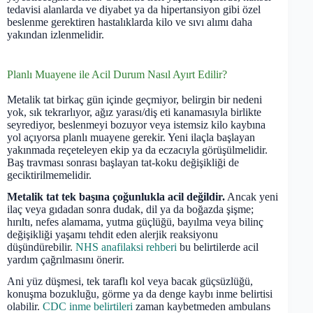
tedavisi alanlarda ve diyabet ya da hipertansiyon gibi özel
beslenme gerektiren hastalıklarda kilo ve sıvı alımı daha
yakından izlenmelidir.
Planlı Muayene ile Acil Durum Nasıl Ayırt Edilir?
Metalik tat birkaç gün içinde geçmiyor, belirgin bir nedeni
yok, sık tekrarlıyor, ağız yarası/diş eti kanamasıyla birlikte
seyrediyor, beslenmeyi bozuyor veya istemsiz kilo kaybına
yol açıyorsa planlı muayene gerekir. Yeni ilaçla başlayan
yakınmada reçeteleyen ekip ya da eczacıyla görüşülmelidir.
Baş travması sonrası başlayan tat-koku değişikliği de
geciktirilmemelidir.
Metalik tat tek başına çoğunlukla acil değildir.
Ancak yeni
ilaç veya gıdadan sonra dudak, dil ya da boğazda şişme;
hırıltı, nefes alamama, yutma güçlüğü, bayılma veya bilinç
değişikliği yaşamı tehdit eden alerjik reaksiyonu
düşündürebilir.
NHS anafilaksi rehberi
bu belirtilerde acil
yardım çağrılmasını önerir.
Ani yüz düşmesi, tek taraflı kol veya bacak güçsüzlüğü,
konuşma bozukluğu, görme ya da denge kaybı inme belirtisi
olabilir.
CDC inme belirtileri
zaman kaybetmeden ambulans