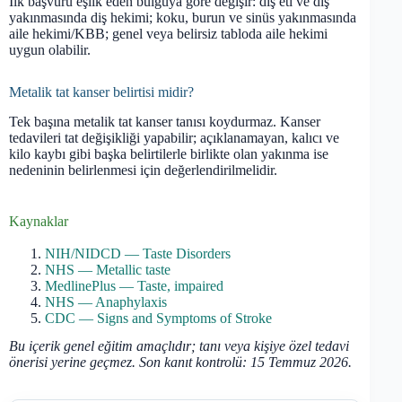
İlk başvuru eşlik eden bulguya göre değişir: diş eti ve diş
yakınmasında diş hekimi; koku, burun ve sinüs yakınmasında
aile hekimi/KBB; genel veya belirsiz tabloda aile hekimi
uygun olabilir.
Metalik tat kanser belirtisi midir?
Tek başına metalik tat kanser tanısı koydurmaz. Kanser
tedavileri tat değişikliği yapabilir; açıklanamayan, kalıcı ve
kilo kaybı gibi başka belirtilerle birlikte olan yakınma ise
nedeninin belirlenmesi için değerlendirilmelidir.
Kaynaklar
NIH/NIDCD — Taste Disorders
NHS — Metallic taste
MedlinePlus — Taste, impaired
NHS — Anaphylaxis
CDC — Signs and Symptoms of Stroke
Bu içerik genel eğitim amaçlıdır; tanı veya kişiye özel tedavi
önerisi yerine geçmez. Son kanıt kontrolü: 15 Temmuz 2026.