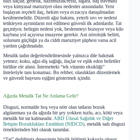
bazı ilaçlar, gebelik, hazımsızlık/reflü, sigara, baş travması
veya kimyasal maruziyet olası nedenler arasındadır. Yeni
başlayan reçeteli ilaç, hekim veya eczacıya danışılmadan
kesilmemelidir. Düzenli ağız bakımı, yeterli sıvı ve nedeni
tetikleyen ayrıntıların not edilmesi güvenli ilk adımlardır. Tat
geçmiyor, belirgin nedeni yok, beslenmeyi bozuyor veya kilo
kaybına yol açıyorsa muayene gerekir. Ani nörolojik belirti,
solunum güçlüğü ya da ciddi maruziyet şüphesi varsa acil
yardım çağrılmalıdır.
Metalik tadın değerlendirilmesinde yalnızca dile bakmak
yetmez; koku, ağız-diş sağlığı, ilaçlar ve eşlik eden belirtiler
birlikte ele alınır. İnternetteki “tek vitamin eksikliği”
listeleriyle tanı konamaz. Bu rehber, olasılıkları düzenlemek
ve güvenli başvuru eşiğini göstermek içindir.
Ağızda Metalik Tat Ne Anlama Gelir?
Disguzi, normalde hoş veya nötr olan tatların bozuk
algılanması ya da ağızda bir şey yokken tuzlu, acı, kötü veya
metalik bir tat kalmasıdır.
ABD Ulusal Sağırlık ve Diğer
İletişim Bozuklukları Enstitüsü (NIDCD)
, metalik tadı disguzi
örneklerinden biri olarak tanımlar.
“Tat” dediğimiz deneyimin büyük bölümü kokuyla oluşur.