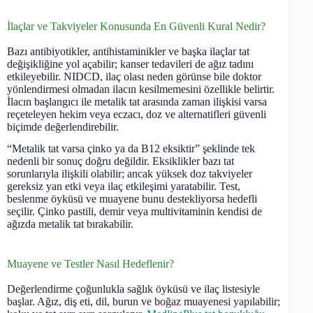
İlaçlar ve Takviyeler Konusunda En Güvenli Kural Nedir?
Bazı antibiyotikler, antihistaminikler ve başka ilaçlar tat
değişikliğine yol açabilir; kanser tedavileri de ağız tadını
etkileyebilir. NIDCD, ilaç olası neden görünse bile doktor
yönlendirmesi olmadan ilacın kesilmemesini özellikle belirtir.
İlacın başlangıcı ile metalik tat arasında zaman ilişkisi varsa
reçeteleyen hekim veya eczacı, doz ve alternatifleri güvenli
biçimde değerlendirebilir.
“Metalik tat varsa çinko ya da B12 eksiktir” şeklinde tek
nedenli bir sonuç doğru değildir. Eksiklikler bazı tat
sorunlarıyla ilişkili olabilir; ancak yüksek doz takviyeler
gereksiz yan etki veya ilaç etkileşimi yaratabilir. Test,
beslenme öyküsü ve muayene bunu destekliyorsa hedefli
seçilir. Çinko pastili, demir veya multivitaminin kendisi de
ağızda metalik tat bırakabilir.
Muayene ve Testler Nasıl Hedeflenir?
Değerlendirme çoğunlukla sağlık öyküsü ve ilaç listesiyle
başlar. Ağız, diş eti, dil, burun ve boğaz muayenesi yapılabilir;