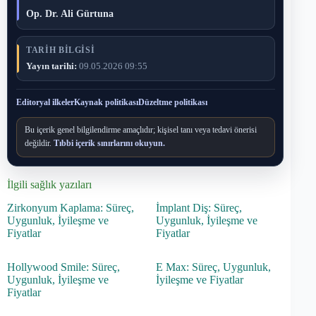
Op. Dr. Ali Gürtuna
TARIH BILGISI
Yayın tarihi:
09.05.2026 09:55
Editoryal ilkeler
Kaynak politikası
Düzeltme politikası
Bu içerik genel bilgilendirme amaçlıdır; kişisel tanı veya tedavi önerisi
değildir.
Tıbbi içerik sınırlarını okuyun.
İlgili sağlık yazıları
Zirkonyum Kaplama: Süreç,
İmplant Diş: Süreç,
Uygunluk, İyileşme ve
Uygunluk, İyileşme ve
Fiyatlar
Fiyatlar
Hollywood Smile: Süreç,
E Max: Süreç, Uygunluk,
Uygunluk, İyileşme ve
İyileşme ve Fiyatlar
Fiyatlar