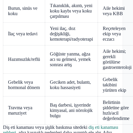
Tıkanıklık, akıntı, yeni
Burun, sinüs ve
Aile hekimi
koku kaybı veya koku
koku
veya KBB
çarpılması
Yeni ilaç, doz
Reçeteleyen
İlaç veya tedavi
değişikliği,
ekip veya
kemoterapi/radyoterapi
eczacı
Aile hekimi;
Göğüste yanma, ağza
gerekli
Hazımsızlık/reflü
acı su gelmesi, yemek
görülürse
sonrası artış
gastroenteroloji
Gebelik
Gebelik veya
Geciken adet, bulantı,
takibini
hormonal dönem
koku hassasiyeti
yürüten ekip
Belirtinin
Baş darbesi, işyerinde
Travma veya
şiddetine göre
kimyasal, ani nörolojik
maruziyet
hızlı/acil
bulgu
değerlendirme
Diş eti kanaması veya şişlik baskınsa sitedeki
diş eti kanaması
rehberi
, ağız kaynaklı nedenleri daha ayrıntılı ele alır. Ağız