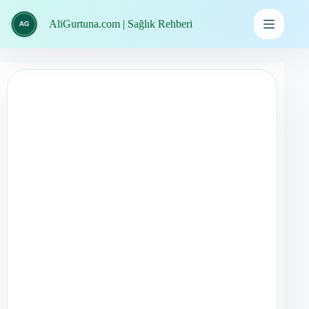
İçeriğe
geç
AliGurtuna.com | Sağlık Rehberi