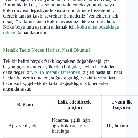
Burun tıkalıyken, üst solunum yolu enfeksiyonunda veya
koku duyusu değiştiğinde kişi sorunu dilinde hissedebilir.
Gerçek tam tat kaybı seyrektir; bu nedenle “yemeklerin tadı
değişti” yakınmasında koku duyusu özellikle sorulmalıdır.
Koku boyutunu ayrıntılı anlamak için
koku alma bozukluğu
rehberi
tamamlayıcıdır.
Metalik Tadın Neden Haritası Nasıl Okunur?
Tek bir belirti birçok farklı kaynaktan doğabileceği için
başlangıç zamanı ve eşlik eden bulgular, neden listesinden
daha değerlidir.
NHS metalik tat rehberi
; diş eti hastalığı, bazı
ilaçlar, kanser tedavileri, soğuk algınlığı ve sinüs sorunları,
hazımsızlık, gebelik ile koku değişikliğini sık nedenler
arasında sayar.
Eşlik edebilecek
Uygun ilk
Bağlam
ipuçları
başvuru
Kanama, şişlik, ağrı,
Ağız ve diş eti
ağız kokusu, ağız
Diş hekimi
kuruluğu