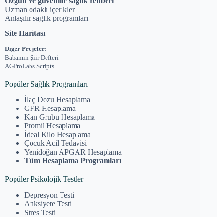
Özgün ve güvenilir sağlık rehberi
Uzman odaklı içerikler
Anlaşılır sağlık programları
Site Haritası
Diğer Projeler:
Babamın Şiir Defteri
AGProLabs Scripts
Popüler Sağlık Programları
İlaç Dozu Hesaplama
GFR Hesaplama
Kan Grubu Hesaplama
Promil Hesaplama
İdeal Kilo Hesaplama
Çocuk Acil Tedavisi
Yenidoğan APGAR Hesaplama
Tüm Hesaplama Programları
Popüler Psikolojik Testler
Depresyon Testi
Anksiyete Testi
Stres Testi