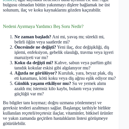
bulgusu olmadan bütün yakınmayı dişlere bağlamak ise üst
solunum, ilaç ve koku kaynaklarını gözden kaçırabilir.
Nedeni Ayırmaya Yardımcı Beş Soru Nedir?
Ne zaman başladı?
Ani mi, yavaş mı; sürekli mi,
belirli öğün veya saatlerde mi?
Öncesinde ne değişti?
Yeni ilaç, doz değişikliği, diş
işlemi, enfeksiyon, gebelik olasılığı, travma veya işyeri
maruziyeti var mı?
Koku da değişti mi?
Kahve, sabun veya parfüm gibi
tanıdık kokular eskisi gibi algılanıyor mu?
Ağızda ne görülüyor?
Kuruluk, yara, beyaz plak, diş
eti kanaması, kötü koku veya diş ağrısı eşlik ediyor mu?
Günlük yaşamı etkiliyor mu?
Su ve yemek alımı
azaldı mı; istemsiz kilo kaybı, bulantı veya yutma
güçlüğü var mı?
Bu bilgiler tanı koymaz; doğru uzmana yönlenmeyi ve
gereksiz testleri azaltmayı sağlar. Başlangıç tarihiyle birlikte
kullanılan reçeteli/reçetesiz ilaçlar, vitaminler, bitkisel ürünler
ve yakın zamanda geçirilen hastalıkların listesi görüşmeye
götürülebilir.