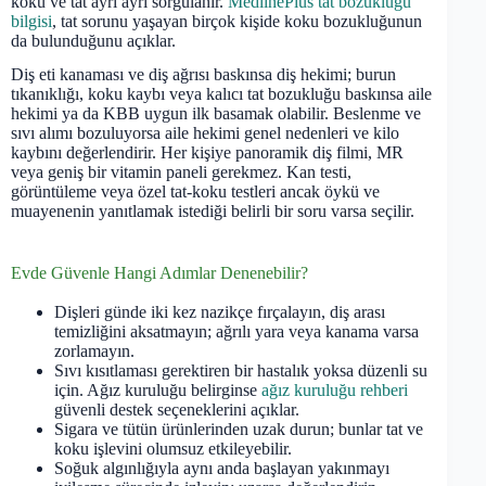
koku ve tat ayrı ayrı sorgulanır.
MedlinePlus tat bozukluğu
bilgisi
, tat sorunu yaşayan birçok kişide koku bozukluğunun
da bulunduğunu açıklar.
Diş eti kanaması ve diş ağrısı baskınsa diş hekimi; burun
tıkanıklığı, koku kaybı veya kalıcı tat bozukluğu baskınsa aile
hekimi ya da KBB uygun ilk basamak olabilir. Beslenme ve
sıvı alımı bozuluyorsa aile hekimi genel nedenleri ve kilo
kaybını değerlendirir. Her kişiye panoramik diş filmi, MR
veya geniş bir vitamin paneli gerekmez. Kan testi,
görüntüleme veya özel tat-koku testleri ancak öykü ve
muayenenin yanıtlamak istediği belirli bir soru varsa seçilir.
Evde Güvenle Hangi Adımlar Denenebilir?
Dişleri günde iki kez nazikçe fırçalayın, diş arası
temizliğini aksatmayın; ağrılı yara veya kanama varsa
zorlamayın.
Sıvı kısıtlaması gerektiren bir hastalık yoksa düzenli su
için. Ağız kuruluğu belirginse
ağız kuruluğu rehberi
güvenli destek seçeneklerini açıklar.
Sigara ve tütün ürünlerinden uzak durun; bunlar tat ve
koku işlevini olumsuz etkileyebilir.
Soğuk algınlığıyla aynı anda başlayan yakınmayı