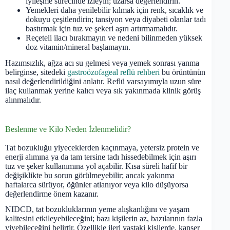
iyileşme sürecinde izleyin; uzarsa değerlendirin.
Yemekleri daha yenilebilir kılmak için renk, sıcaklık ve
dokuyu çeşitlendirin; tansiyon veya diyabeti olanlar tadı
bastırmak için tuz ve şekeri aşırı artırmamalıdır.
Reçeteli ilacı bırakmayın ve nedeni bilinmeden yüksek
doz vitamin/mineral başlamayın.
Hazımsızlık, ağza acı su gelmesi veya yemek sonrası yanma
belirginse, sitedeki
gastroözofageal reflü rehberi
bu örüntünün
nasıl değerlendirildiğini anlatır. Reflü varsayımıyla uzun süre
ilaç kullanmak yerine kalıcı veya sık yakınmada klinik görüş
alınmalıdır.
Beslenme ve Kilo Neden İzlenmelidir?
Tat bozukluğu yiyeceklerden kaçınmaya, yetersiz protein ve
enerji alımına ya da tam tersine tadı hissedebilmek için aşırı
tuz ve şeker kullanımına yol açabilir. Kısa süreli hafif bir
değişiklikte bu sorun görülmeyebilir; ancak yakınma
haftalarca sürüyor, öğünler atlanıyor veya kilo düşüyorsa
değerlendirme önem kazanır.
NIDCD, tat bozukluklarının yeme alışkanlığını ve yaşam
kalitesini etkileyebileceğini; bazı kişilerin az, bazılarının fazla
yiyebileceğini belirtir. Özellikle ileri yaştaki kişilerde, kanser