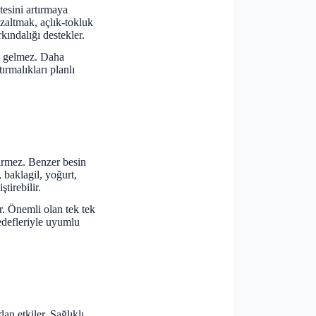
esini artırmaya
zaltmak, açlık-tokluk
kındalığı destekler.
a gelmez. Daha
ırmalıkları planlı
tirmez. Benzer besin
, baklagil, yoğurt,
tirebilir.
ır. Önemli olan tek tek
edefleriyle uyumlu
an etkiler. Sağlıklı