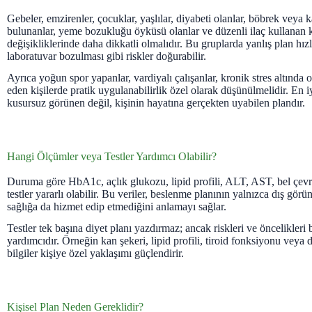
Gebeler, emzirenler, çocuklar, yaşlılar, diyabeti olanlar, böbrek veya k
bulunanlar, yeme bozukluğu öyküsü olanlar ve düzenli ilaç kullanan k
değişikliklerinde daha dikkatli olmalıdır. Bu gruplarda yanlış plan hız
laboratuvar bozulması gibi riskler doğurabilir.
Ayrıca yoğun spor yapanlar, vardiyalı çalışanlar, kronik stres altında o
eden kişilerde pratik uygulanabilirlik özel olarak düşünülmelidir. En i
kusursuz görünen değil, kişinin hayatına gerçekten uyabilen plandır.
Hangi Ölçümler veya Testler Yardımcı Olabilir?
Duruma göre HbA1c, açlık glukozu, lipid profili, ALT, AST, bel çevr
testler yararlı olabilir. Bu veriler, beslenme planının yalnızca dış gör
sağlığa da hizmet edip etmediğini anlamayı sağlar.
Testler tek başına diyet planı yazdırmaz; ancak riskleri ve öncelikleri
yardımcıdır. Örneğin kan şekeri, lipid profili, tiroid fonksiyonu veya 
bilgiler kişiye özel yaklaşımı güçlendirir.
Kişisel Plan Neden Gereklidir?