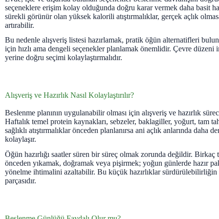
seçeneklere erişim kolay olduğunda doğru karar vermek daha basit hal
sürekli görünür olan yüksek kalorili atıştırmalıklar, gerçek açlık olmas
artırabilir.
Bu nedenle alışveriş listesi hazırlamak, pratik öğün alternatifleri bul
için hızlı ama dengeli seçenekler planlamak önemlidir. Çevre düzeni 
yerine doğru seçimi kolaylaştırmalıdır.
Alışveriş ve Hazırlık Nasıl Kolaylaştırılır?
Beslenme planının uygulanabilir olması için alışveriş ve hazırlık süreci
Haftalık temel protein kaynakları, sebzeler, baklagiller, yoğurt, tam ta
sağlıklı atıştırmalıklar önceden planlanırsa ani açlık anlarında daha 
kolaylaşır.
Öğün hazırlığı saatler süren bir süreç olmak zorunda değildir. Birka
önceden yıkamak, doğramak veya pişirmek; yoğun günlerde hazır pak
yönelme ihtimalini azaltabilir. Bu küçük hazırlıklar sürdürülebilirliği
parçasıdır.
Beslenme Günlüğü Faydalı Olur mu?