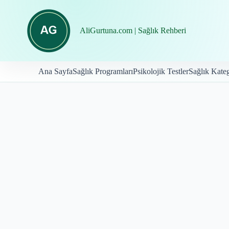
İçeriğe
geç
AliGurtuna.com | Sağlık Rehberi
Ana Sayfa
Sağlık Programları
Psikolojik Testler
Sağlık Kateg