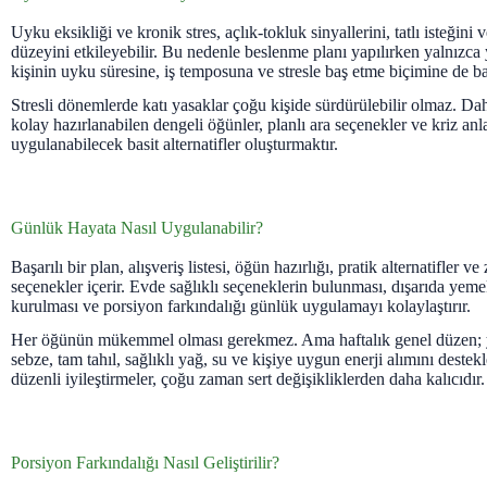
Uyku eksikliği ve kronik stres, açlık-tokluk sinyallerini, tatlı isteğini 
düzeyini etkileyebilir. Bu nedenle beslenme planı yapılırken yalnızca 
kişinin uyku süresine, iş temposuna ve stresle baş etme biçimine de ba
Stresli dönemlerde katı yasaklar çoğu kişide sürdürülebilir olmaz. Da
kolay hazırlanabilen dengeli öğünler, planlı ara seçenekler ve kriz anl
uygulanabilecek basit alternatifler oluşturmaktır.
Günlük Hayata Nasıl Uygulanabilir?
Başarılı bir plan, alışveriş listesi, öğün hazırlığı, pratik alternatifler v
seçenekler içerir. Evde sağlıklı seçeneklerin bulunması, dışarıda ye
kurulması ve porsiyon farkındalığı günlük uygulamayı kolaylaştırır.
Her öğünün mükemmel olması gerekmez. Ama haftalık genel düzen; yete
sebze, tam tahıl, sağlıklı yağ, su ve kişiye uygun enerji alımını dest
düzenli iyileştirmeler, çoğu zaman sert değişikliklerden daha kalıcıdır.
Porsiyon Farkındalığı Nasıl Geliştirilir?