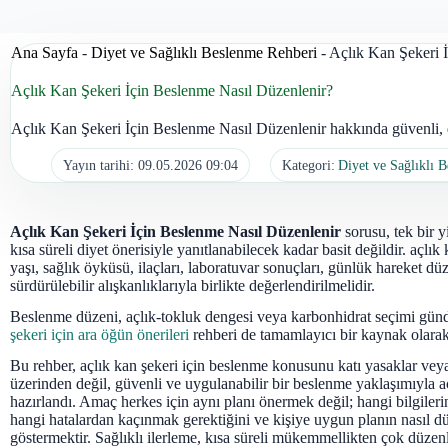
Ana Sayfa
-
Diyet ve Sağlıklı Beslenme Rehberi
-
Açlık Kan Şekeri 
Açlık Kan Şekeri İçin Beslenme Nasıl Düzenlenir?
Açlık Kan Şekeri İçin Beslenme Nasıl Düzenlenir hakkında güvenli, d
Yayın tarihi:
09.05.2026 09:04
Kategori:
Diyet ve Sağlıklı 
Açlık Kan Şekeri İçin Beslenme Nasıl Düzenlenir
sorusu, tek bir y
kısa süreli diyet önerisiyle yanıtlanabilecek kadar basit değildir. açlık 
yaşı, sağlık öyküsü, ilaçları, laboratuvar sonuçları, günlük hareket d
sürdürülebilir alışkanlıklarıyla birlikte değerlendirilmelidir.
Beslenme düzeni, açlık-tokluk dengesi veya karbonhidrat seçimi gü
şekeri için ara öğün önerileri
rehberi de tamamlayıcı bir kaynak olarak 
Bu rehber, açlık kan şekeri için beslenme konusunu katı yasaklar vey
üzerinden değil, güvenli ve uygulanabilir bir beslenme yaklaşımıyla a
hazırlandı. Amaç herkes için aynı planı önermek değil; hangi bilgiler
hangi hatalardan kaçınmak gerektiğini ve kişiye uygun planın nasıl d
göstermektir. Sağlıklı ilerleme, kısa süreli mükemmellikten çok düzenli