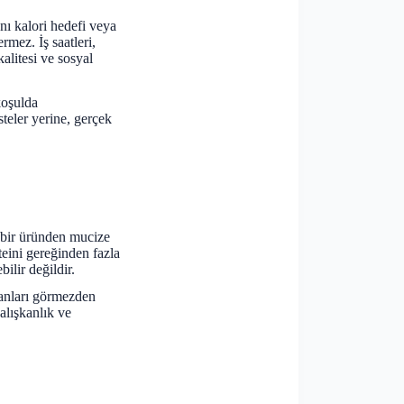
ı kalori hedefi veya
rmez. İş saatleri,
alitesi ve sosyal
koşulda
steler yerine, gerçek
 bir üründen mucize
eini gereğinden fazla
ilir değildir.
lanları görmezden
alışkanlık ve