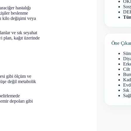
OKB
Sosy
araciğer hastalığı
DEH
işiler beslenme
Tüm
lı kilo değişimi veya
lanlar ve sık seyahat
yi plan, kağıt üzerinde
Öne Çıka
Sün
Diy
Erke
Cilt
Buru
esi gibi ölçüm ve
Kad
ünüşe değil metabolik
Evd
Sık 
Sağl
 belirlemede
demir depoları gibi