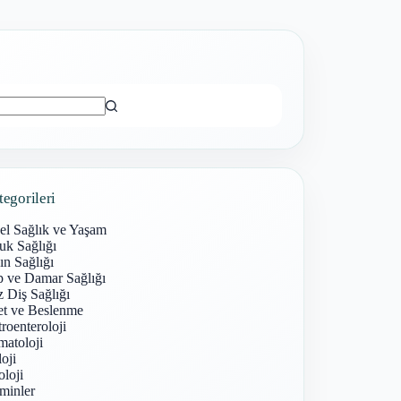
ı
tegorileri
el Sağlık ve Yaşam
uk Sağlığı
n Sağlığı
p ve Damar Sağlığı
 Diş Sağlığı
et ve Beslenme
roenteroloji
atoloji
oji
loji
minler