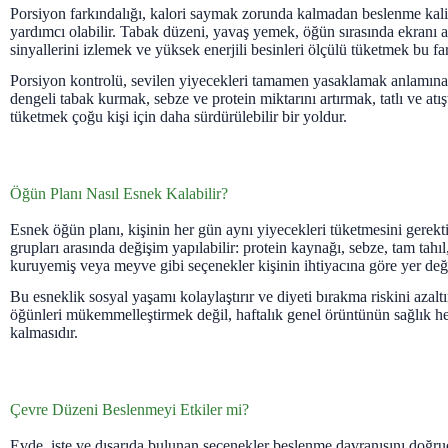
Porsiyon farkındalığı, kalori saymak zorunda kalmadan beslenme kalit
yardımcı olabilir. Tabak düzeni, yavaş yemek, öğün sırasında ekranı a
sinyallerini izlemek ve yüksek enerjili besinleri ölçülü tüketmek bu far
Porsiyon kontrolü, sevilen yiyecekleri tamamen yasaklamak anlamın
dengeli tabak kurmak, sebze ve protein miktarını artırmak, tatlı ve atışt
tüketmek çoğu kişi için daha sürdürülebilir bir yoldur.
Öğün Planı Nasıl Esnek Kalabilir?
Esnek öğün planı, kişinin her gün aynı yiyecekleri tüketmesini gerek
grupları arasında değişim yapılabilir: protein kaynağı, sebze, tam tahıl
kuruyemiş veya meyve gibi seçenekler kişinin ihtiyacına göre yer değiş
Bu esneklik sosyal yaşamı kolaylaştırır ve diyeti bırakma riskini azalt
öğünleri mükemmelleştirmek değil, haftalık genel örüntünün sağlık h
kalmasıdır.
Çevre Düzeni Beslenmeyi Etkiler mi?
Evde, işte ve dışarıda bulunan seçenekler beslenme davranışını doğrud