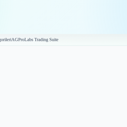
orileri
AGProLabs Trading Suite