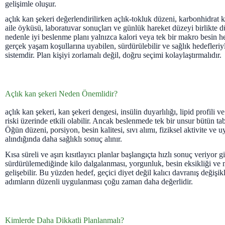
gelişimle oluşur.
açlık kan şekeri değerlendirilirken açlık-tokluk düzeni, karbonhidrat ka
aile öyküsü, laboratuvar sonuçları ve günlük hareket düzeyi birlikte 
nedenle iyi beslenme planı yalnızca kalori veya tek bir makro besin he
gerçek yaşam koşullarına uyabilen, sürdürülebilir ve sağlık hedefleri
sistemdir. Plan kişiyi zorlamalı değil, doğru seçimi kolaylaştırmalıdır.
Açlık kan şekeri Neden Önemlidir?
açlık kan şekeri, kan şekeri dengesi, insülin duyarlılığı, lipid profili 
riski üzerinde etkili olabilir. Ancak beslenmede tek bir unsur bütün t
Öğün düzeni, porsiyon, besin kalitesi, sıvı alımı, fiziksel aktivite ve u
alındığında daha sağlıklı sonuç alınır.
Kısa süreli ve aşırı kısıtlayıcı planlar başlangıçta hızlı sonuç veriyor g
sürdürülemediğinde kilo dalgalanması, yorgunluk, besin eksikliği ve
gelişebilir. Bu yüzden hedef, geçici diyet değil kalıcı davranış değişik
adımların düzenli uygulanması çoğu zaman daha değerlidir.
Kimlerde Daha Dikkatli Planlanmalı?