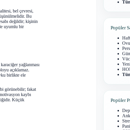
Tüm
litesi, bel çevresi,
düşünülmelidir. Bu
sabı değildir; kişinin
yle uyumlu bir
Popüler S
Haf
Ovu
Pers
Gün
Vüc
Yen
ve karaciğer yağlanması
HOM
abloyu açıklamaz.
Tüm
yku birlikte ele
ibi görünebilir; fakat
 motivasyon kaybı
liğidir. Küçük
Popüler P
Dep
Anks
Stre
Pani