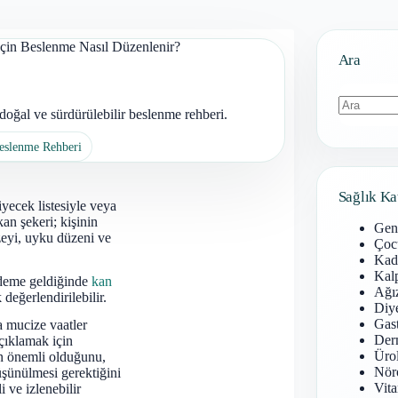
İçin Beslenme Nasıl Düzenlenir?
Ara
oğal ve sürdürülebilir beslenme rehberi.
Sonuç
Beslenme Rehberi
bulunamad
Sağlık Ka
iyecek listesiyle veya
kan şekeri; kişinin
Gen
üzeyi, uyku düzeni ve
Çoc
Kadı
Kal
ndeme geldiğinde
kan
Ağız
değerlendirilebilir.
Diy
Gast
a mucize vaatler
Derm
çıklamak için
Ürol
in önemli olduğunu,
Nöro
üşünülmesi gerektiğini
Vita
 ve izlenebilir