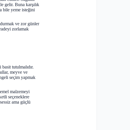
e gelir. Buna karşılık
a bile yeme isteğini
undurmak ve zor günler
iradeyi zorlamak
 basit tutulmalıdır.
hıllar, meyve ve
dengeli seçim yapmak
ç temel malzemeyi
etli seçeneklere
n sessiz ama güçlü