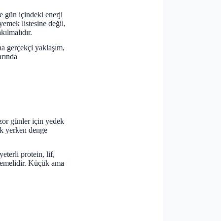
ve gün içindeki enerji
yemek listesine değil,
kılmalıdır.
ha gerçekçi yaklaşım,
arında
e zor günler için yedek
mek yerken denge
rli protein, lif,
eklemelidir. Küçük ama