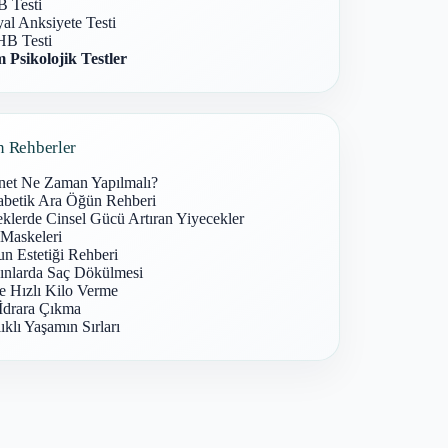
 Testi
al Anksiyete Testi
B Testi
 Psikolojik Testler
n Rehberler
net Ne Zaman Yapılmalı?
abetik Ara Öğün Rehberi
klerde Cinsel Gücü Artıran Yiyecekler
 Maskeleri
n Estetiği Rehberi
ınlarda Saç Dökülmesi
e Hızlı Kilo Verme
İdrara Çıkma
ıklı Yaşamın Sırları