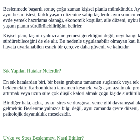
Beslenmede başarılı sonuç çoğu zaman kişisel planla mümkündür. Ayn
aynı besin listesi, farklı yaşam düzenine sahip kişilerde aynı sonucu ve
evde yemek hazırlama olanağı, ekonomik koşullar, aile düzeni, uyku k
yaşam planın sürdürülebilirliğini belirler.
Kişisel plan, kişinin yalnızca ne yemesi gerektiğini değil, neyi hangi 
sürdürebileceğini de ele alır. Bu nedenle uygulanabilir olmayan katı li
hayata uyarlanabilen esnek bir çerçeve daha güvenli ve kalıcıdır.
Sık Yapılan Hatalar Nelerdir?
En sık hatalardan biri, bir besin grubunu tamamen suçlamak veya tek
beklemektir. Karbonhidratı tamamen kesmek, yağı aşırı azaltmak, prot
artırmak veya uzun süre çok düşük kalori almak çoğu kişide sürdürüleb
Bir diğer hata, açlık, uyku, stres ve duygusal yeme gibi davranışsal a
gelmektir. Beslenme yalnızca bilgi değil, aynı zamanda çevre düzeni, 
psikolojik dayanıklılık meselesidir.
Uyku ve Stres Beslenmeyi Nasıl Etkiler?