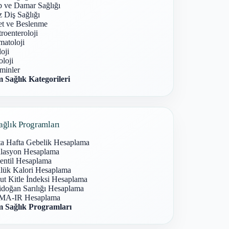
p ve Damar Sağlığı
 Diş Sağlığı
et ve Beslenme
roenteroloji
atoloji
oji
loji
minler
 Sağlık Kategorileri
ağlık Programları
ta Hafta Gebelik Hesaplama
lasyon Hesaplama
entil Hesaplama
lük Kalori Hesaplama
ut Kitle İndeksi Hesaplama
idoğan Sarılığı Hesaplama
A-IR Hesaplama
 Sağlık Programları