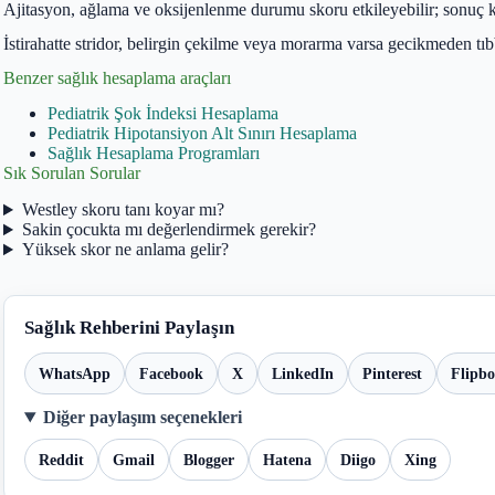
Ajitasyon, ağlama ve oksijenlenme durumu skoru etkileyebilir; sonuç kl
İstirahatte stridor, belirgin çekilme veya morarma varsa gecikmeden tıb
Benzer sağlık hesaplama araçları
Pediatrik Şok İndeksi Hesaplama
Pediatrik Hipotansiyon Alt Sınırı Hesaplama
Sağlık Hesaplama Programları
Sık Sorulan Sorular
Westley skoru tanı koyar mı?
Sakin çocukta mı değerlendirmek gerekir?
Yüksek skor ne anlama gelir?
Sağlık Rehberini Paylaşın
WhatsApp
Facebook
X
LinkedIn
Pinterest
Flipb
Diğer paylaşım seçenekleri
Reddit
Gmail
Blogger
Hatena
Diigo
Xing