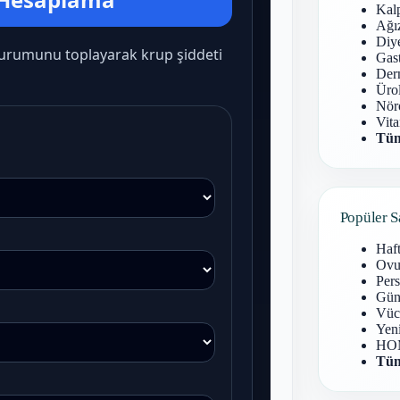
Kal
Ağız
Diy
Gast
Derm
Ürol
Nöro
Vita
Tüm
Popüler S
Haf
Ovu
Pers
Gün
Vüc
Yen
HOM
Tüm