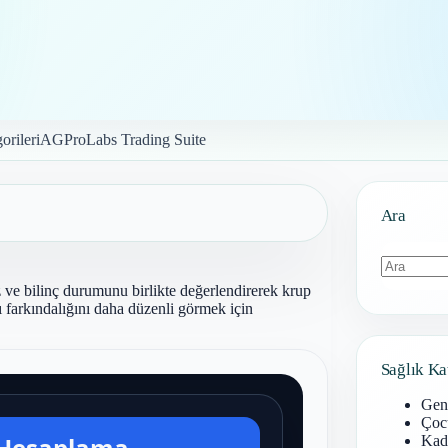
orileri
AGProLabs Trading Suite
Ara
z ve bilinç durumunu birlikte değerlendirerek krup
Sonuç
sı farkındalığını daha düzenli görmek için
bulunamad
Sağlık Ka
Gen
Çoc
Kadı