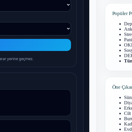
Popüler P
Dep
Anks
Stre
Pani
OKB
Sosy
DEH
Tüm
Öne Çıka
Sün
Diy
Erke
Cilt
Buru
Kad
Evd