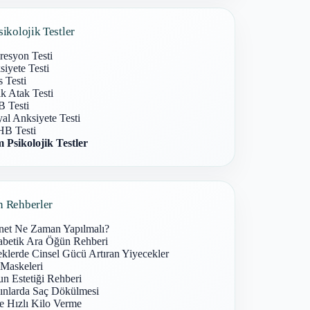
sikolojik Testler
resyon Testi
iyete Testi
s Testi
k Atak Testi
 Testi
al Anksiyete Testi
B Testi
 Psikolojik Testler
n Rehberler
net Ne Zaman Yapılmalı?
abetik Ara Öğün Rehberi
klerde Cinsel Gücü Artıran Yiyecekler
 Maskeleri
n Estetiği Rehberi
ınlarda Saç Dökülmesi
e Hızlı Kilo Verme