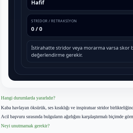
Hangi durumlarda yararlıdır?
Kaba havlayan öksürük, ses kısıklığı ve inspiratuar stridor birlikteliğin
Acil başvuru sırasında bulguların ağırlığını karşılaştırmalı biçimde görm
Neyi unutmamak gerekir?