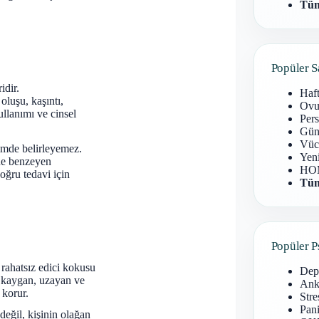
Tüm
Popüler S
idir.
Haf
luşu, kaşıntı,
Ovu
llanımı ve cinsel
Pers
Gün
Vüc
çimde belirleyemez.
Yen
ine benzeyen
HOM
Doğru tedavi için
Tüm
Popüler P
 rahatsız edici kokusu
Dep
 kaygan, uzayan ve
Anks
 korur.
Stre
Pani
değil, kişinin olağan