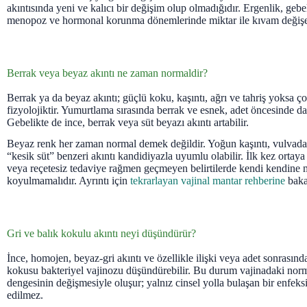
akıntısında yeni ve kalıcı bir değişim olup olmadığıdır. Ergenlik, geb
menopoz ve hormonal korunma dönemlerinde miktar ile kıvam değişeb
Berrak veya beyaz akıntı ne zaman normaldir?
Berrak ya da beyaz akıntı; güçlü koku, kaşıntı, ağrı ve tahriş yoksa 
fizyolojiktir. Yumurtlama sırasında berrak ve esnek, adet öncesinde da
Gebelikte de ince, berrak veya süt beyazı akıntı artabilir.
Beyaz renk her zaman normal demek değildir. Yoğun kaşıntı, vulvada 
“kesik süt” benzeri akıntı kandidiyazla uyumlu olabilir. İlk kez ortaya
veya reçetesiz tedaviye rağmen geçmeyen belirtilerde kendi kendine m
koyulmamalıdır. Ayrıntı için
tekrarlayan vajinal mantar rehberine
bakab
Gri ve balık kokulu akıntı neyi düşündürür?
İnce, homojen, beyaz-gri akıntı ve özellikle ilişki veya adet sonrasınd
kokusu bakteriyel vajinozu düşündürebilir. Bu durum vajinadaki norma
dengesinin değişmesiyle oluşur; yalnız cinsel yolla bulaşan bir enfek
edilmez.