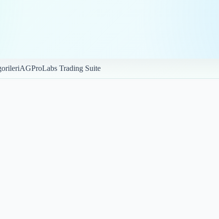
orileri
AGProLabs Trading Suite