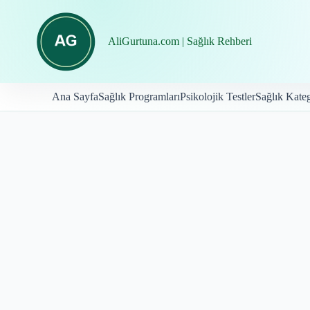
İçeriğe
geç
AliGurtuna.com | Sağlık Rehberi
Ana Sayfa
Sağlık Programları
Psikolojik Testler
Sağlık Kateg