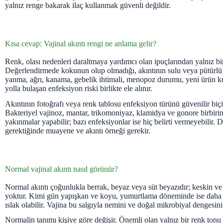
yalnız renge bakarak ilaç kullanmak güvenli değildir.
Kısa cevap: Vajinal akıntı rengi ne anlama gelir?
Renk, olası nedenleri daraltmaya yardımcı olan ipuçlarından yalnız bir
Değerlendirmede kokunun olup olmadığı, akıntının sulu veya pütürlü o
yanma, ağrı, kanama, gebelik ihtimali, menopoz durumu, yeni ürün ku
yolla bulaşan enfeksiyon riski birlikte ele alınır.
Akıntının fotoğrafı veya renk tablosu enfeksiyon türünü güvenilir bi
Bakteriyel vajinoz, mantar, trikomoniyaz, klamidya ve gonore birbir
yakınmalar yapabilir; bazı enfeksiyonlar ise hiç belirti vermeyebilir. 
gerektiğinde muayene ve akıntı örneği gerekir.
Normal vajinal akıntı nasıl görünür?
Normal akıntı çoğunlukla berrak, beyaz veya süt beyazıdır; keskin ve
yoktur. Kimi gün yapışkan ve koyu, yumurtlama döneminde ise daha
ıslak olabilir. Vajina bu salgıyla nemini ve doğal mikrobiyal dengesini
Normalin tanımı kişiye göre değişir. Önemli olan yalnız bir renk tonu 