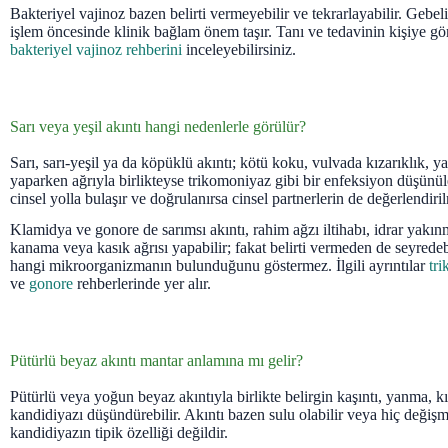
Bakteriyel vajinoz bazen belirti vermeyebilir ve tekrarlayabilir. Gebel
işlem öncesinde klinik bağlam önem taşır. Tanı ve tedavinin kişiye gö
bakteriyel vajinoz rehberini
inceleyebilirsiniz.
Sarı veya yeşil akıntı hangi nedenlerle görülür?
Sarı, sarı-yeşil ya da köpüklü akıntı; kötü koku, vulvada kızarıklık, 
yaparken ağrıyla birlikteyse trikomoniyaz gibi bir enfeksiyon düşünül
cinsel yolla bulaşır ve doğrulanırsa cinsel partnerlerin de değerlendiril
Klamidya ve gonore de sarımsı akıntı, rahim ağzı iltihabı, idrar yakınma
kanama veya kasık ağrısı yapabilir; fakat belirti vermeden de seyred
hangi mikroorganizmanın bulunduğunu göstermez. İlgili ayrıntılar
tr
ve
gonore
rehberlerinde yer alır.
Pütürlü beyaz akıntı mantar anlamına mı gelir?
Pütürlü veya yoğun beyaz akıntıyla birlikte belirgin kaşıntı, yanma, kız
kandidiyazı düşündürebilir. Akıntı bazen sulu olabilir veya hiç değiş
kandidiyazın tipik özelliği değildir.