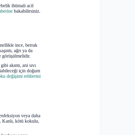
elik ihtimali acil
hberine
bakabilirsiniz.
nellikle ince, berrak
aşıntı, ağrı ya da
e görüşülmelidir.
ibi akıntı, ani sıvı
olabileceği için doğum
oku değişimi rehberini
, enfeksiyon veya daha
. Kanlı, kötü kokulu,