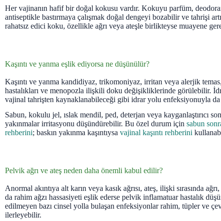
Her vajinanın hafif bir doğal kokusu vardır. Kokuyu parfüm, deodoran
antiseptikle bastırmaya çalışmak doğal dengeyi bozabilir ve tahrişi artı
rahatsız edici koku, özellikle ağrı veya ateşle birlikteyse muayene gere
Kaşıntı ve yanma eşlik ediyorsa ne düşünülür?
Kaşıntı ve yanma kandidiyaz, trikomoniyaz, irritan veya alerjik temas,
hastalıkları ve menopozla ilişkili doku değişikliklerinde görülebilir. 
vajinal tahrişten kaynaklanabileceği gibi idrar yolu enfeksiyonuyla da il
Sabun, kokulu jel, ıslak mendil, ped, deterjan veya kayganlaştırıcı so
yakınmalar irritasyonu düşündürebilir. Bu özel durum için
sabun sonra
rehberini
; baskın yakınma kaşıntıysa
vajinal kaşıntı rehberini
kullanabi
Pelvik ağrı ve ateş neden daha önemli kabul edilir?
Anormal akıntıya alt karın veya kasık ağrısı, ateş, ilişki sırasında ağrı
da rahim ağzı hassasiyeti eşlik ederse pelvik inflamatuar hastalık düşü
edilmeyen bazı cinsel yolla bulaşan enfeksiyonlar rahim, tüpler ve çe
ilerleyebilir.