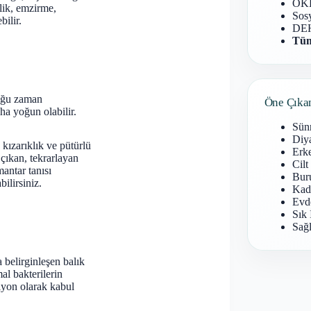
OKB
elik, emzirme,
Sosy
ilir.
DEH
Tüm
çoğu zaman
Öne Çıka
ha yoğun olabilir.
Sün
Diy
kızarıklık ve pütürlü
Erke
 çıkan, tekrarlayan
Cilt
antar tanısı
Buru
ilirsiniz.
Kad
Evd
Sık 
Sağl
a belirginleşen balık
l bakterilerin
siyon olarak kabul