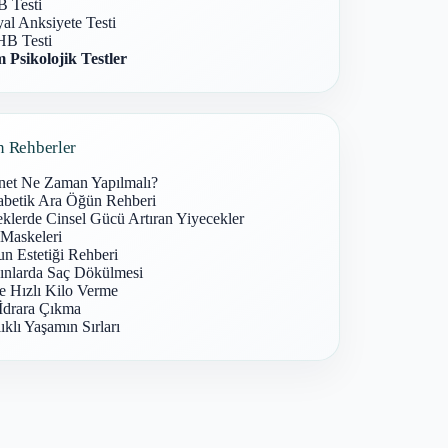
 Testi
al Anksiyete Testi
B Testi
 Psikolojik Testler
n Rehberler
net Ne Zaman Yapılmalı?
abetik Ara Öğün Rehberi
klerde Cinsel Gücü Artıran Yiyecekler
 Maskeleri
n Estetiği Rehberi
ınlarda Saç Dökülmesi
e Hızlı Kilo Verme
İdrara Çıkma
ıklı Yaşamın Sırları