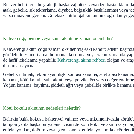
Benzer belirtiler tahriş, alerji, başka vajinitler veya deri hastalıklarında
atak, gebelik, sık tekrarlama, diyabet, bağışıklık baskılanması veya te
varsa muayene gerekir. Gereksiz antifungal kullanımı doğru tanıyı geci
Kahverengi, pembe veya kanlı akıntı ne zaman önemlidir?
Kahverengi akıntı çoğu zaman oksitlenmiş eski kandır; adetin başın
görülebilir. Yumurtlama, hormonal korunma veya yakın zamanda yapıl
de hafif lekelenme yapabilir.
Kahverengi akıntı rehberi
olağan ve araş
durumları ayırır.
Gebelik ihtimali, tekrarlayan ilişki sonrası kanama, adet arası kanam
kanama, kötü kokulu sulu akıntı veya pelvik ağrı varsa değerlendirme
Yoğun kanama, bayılma, şiddetli ağrı veya gebelikle birlikte kanama a
Kötü kokulu akıntının nedenleri nelerdir?
Belirgin balık kokusu bakteriyel vajinoz veya trikomoniyazda görüleb
tampon ya da başka bir yabancı cisim de kötü koku ve akıntıya yol aç
enfeksiyonları, doğum veya işlem sonrası enfeksiyonlar da değerlendir