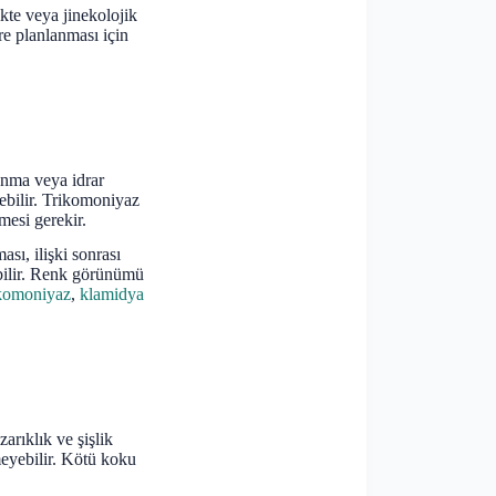
ikte veya jinekolojik
re planlanması için
yanma veya idrar
ebilir. Trikomoniyaz
mesi gerekir.
sı, ilişki sonrası
ebilir. Renk görünümü
ikomoniyaz
,
klamidya
arıklık ve şişlik
meyebilir. Kötü koku