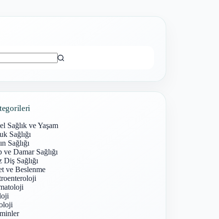
ı
tegorileri
el Sağlık ve Yaşam
uk Sağlığı
n Sağlığı
p ve Damar Sağlığı
 Diş Sağlığı
et ve Beslenme
roenteroloji
atoloji
oji
loji
minler