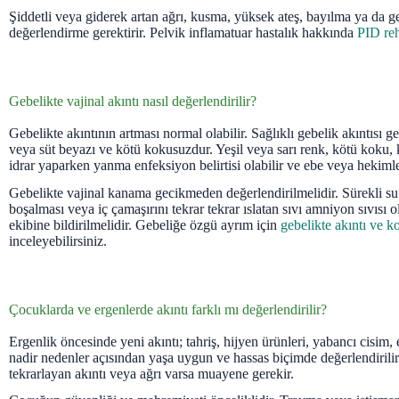
Şiddetli veya giderek artan ağrı, kusma, yüksek ateş, bayılma ya da geb
değerlendirme gerektirir. Pelvik inflamatuar hastalık hakkında
PID re
Gebelikte vajinal akıntı nasıl değerlendirilir?
Gebelikte akıntının artması normal olabilir. Sağlıklı gebelik akıntısı ge
veya süt beyazı ve kötü kokusuzdur. Yeşil veya sarı renk, kötü koku, k
idrar yaparken yanma enfeksiyon belirtisi olabilir ve ebe veya hekiml
Gebelikte vajinal kanama gecikmeden değerlendirilmelidir. Sürekli su g
boşalması veya iç çamaşırını tekrar tekrar ıslatan sıvı amniyon sıvısı 
ekibine bildirilmelidir. Gebeliğe özgü ayrım için
gebelikte akıntı ve k
inceleyebilirsiniz.
Çocuklarda ve ergenlerde akıntı farklı mı değerlendirilir?
Ergenlik öncesinde yeni akıntı; tahriş, hijyen ürünleri, yabancı cisim
nadir nedenler açısından yaşa uygun ve hassas biçimde değerlendirilir
tekrarlayan akıntı veya ağrı varsa muayene gerekir.