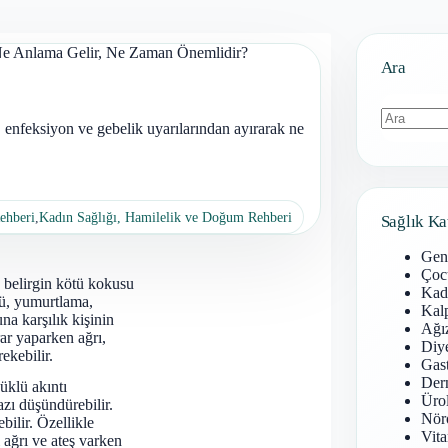
 Ne Anlama Gelir, Ne Zaman Önemlidir?
Ara
ı, enfeksiyon ve gebelik uyarılarından ayırarak ne
Sonuç
bulunamad
ehberi
,
Kadın Sağlığı, Hamilelik ve Doğum Rehberi
Sağlık Ka
Gen
Çoc
, belirgin kötü kokusu
Kadı
sü, yumurtlama,
Kal
na karşılık kişinin
Ağız
ar yaparken ağrı,
Diy
ekebilir.
Gast
Derm
üklü akıntı
Ürol
azı düşündürebilir.
Nöro
bilir. Özellikle
Vita
 ağrı ve ateş varken