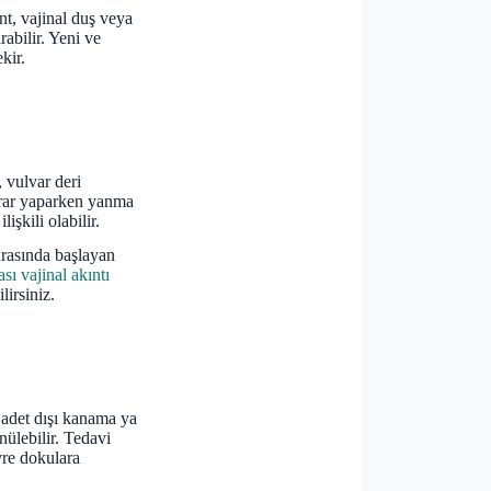
t, vajinal duş veya
rabilir. Yeni ve
kir.
 vulvar deri
İdrar yaparken yanma
işkili olabilir.
nrasında başlayan
sı vajinal akıntı
lirsiniz.
, adet dışı kanama ya
nülebilir. Tedavi
vre dokulara