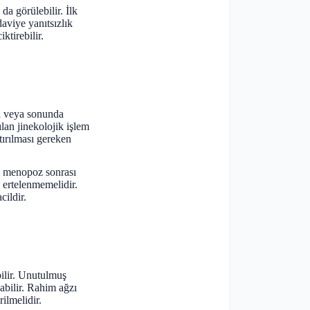
 da görülebilir. İlk
daviye yanıtsızlık
ktirebilir.
da veya sonunda
an jinekolojik işlem
tırılması gereken
a, menopoz sonrası
 ertelenmemelidir.
cildir.
ilir. Unutulmuş
abilir. Rahim ağzı
ilmelidir.