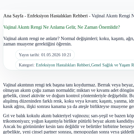
Ana Sayfa
-
Enfeksiyon Hastalıkları Rehberi
-
Vajinal Akıntı Rengi
Vajinal Akıntı Rengi Ne Anlama Gelir, Ne Zaman Önemlidir?
Vajinal akıntı rengi ne anlatır? Normal değişimleri; koku, kaşıntı, ağr
zaman muayene gerektiğini öğrenin.
Yayın tarihi:
01.05.2026 10:21
Kategori:
Enfeksiyon Hastalıkları Rehberi
,
Genel Sağlık ve Yaşam R
Vajinal akıntının rengi tek başına tanı koydurmaz. Berrak veya beyaz
olmayan akıntı çoğu zaman normaldir; miktarı ve kıvamı adet döngü
gebelik, cinsel aktivite ve doğum kontrol yöntemleriyle değişebilir. Bu
alışılmış düzeninden farklı renk, koku veya kıvam; kaşıntı, yanma, idr
kasık ağrısı, ilişki sonrası kanama ya da ateşle birlikteyse muayene ger
Gri ve balık kokulu akıntı bakteriyel vajinozu; sarı-yeşil ve bazen köp
trikomoniyazı; yoğun kaşıntıyla birlikte pütürlü beyaz akıntı kandidiy
Ancak bu görünümler kesin tanı değildir ve belirtiler birbirine benzeye
gebelikte, yeni cinsel partner sonrası, menopozdan sonra veya şiddetli