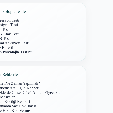
sikolojik Testler
resyon Testi
iyete Testi
s Testi
k Atak Testi
 Testi
al Anksiyete Testi
B Testi
 Psikolojik Testler
n Rehberler
net Ne Zaman Yapılmalı?
abetik Ara Öğün Rehberi
klerde Cinsel Gücü Artıran Yiyecekler
 Maskeleri
n Estetiği Rehberi
ınlarda Saç Dökülmesi
e Hızlı Kilo Verme