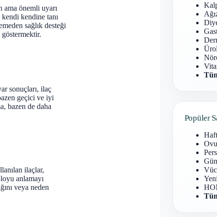
Kal
n ama önemli uyarı
Ağız
 kendi kendine tanı
Diy
emeden sağlık desteği
Gast
 göstermektir.
Derm
Ürol
Nöro
Vita
Tüm
r sonuçları, ilaç
azen geçici ve iyi
ma, bazen de daha
Popüler S
Haf
Ovu
Pers
Gün
anılan ilaçlar,
Vüc
abloyu anlamayı
Yen
tığını veya neden
HOM
Tüm