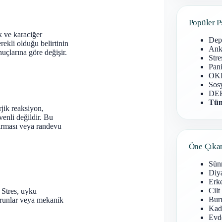
Popüler P
 ve karaciğer
Dep
rekli olduğu belirtinin
Anks
nuçlarına göre değişir.
Stre
Pani
OKB
Sosy
DEH
Tüm
erjik reaksiyon,
enli değildir. Bu
ştırması veya randevu
Öne Çıka
Sün
Diy
Erke
Cilt
 Stres, uyku
Buru
sorunlar veya mekanik
Kad
Evd