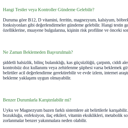
Hangi Testler veya Kontroller Gündeme Gelebilir?
Duruma göre B12, D vitamini, ferritin, magnezyum, kalsiyum, böbrek
fonksiyonları gibi değerlendirmeler gündeme gelebilir. Hangi testin ge
özelliklerine, muayene bulgularına, kişinin risk profiline ve önceki so
Ne Zaman Beklemeden Başvurulmalı?
şiddetli halsizlik, bilinç bulanıklığı, kas güçsüzlüğü, çarpıntı, ciddi al
kontrolsüz doz kullanımı veya zehirlenme şüphesi varsa beklemek güv
belirtiler acil değerlendirme gerektirebilir ve evde izlem, internet ara
bekleme yaklaşımı uygun olmayabilir.
Benzer Durumlarla Karıştırılabilir mi?
Uyku ve Magnezyum bazen farklı sistemlere ait belirtilerle karışabilir.
bozukluğu, enfeksiyon, ilaç etkileri, vitamin eksiklikleri, metabolik 
zorlanmalar benzer yakınmalara neden olabilir.