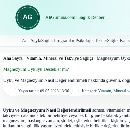
İçeriğe
geç
AliGurtuna.com | Sağlık Rehberi
Ana Sayfa
Sağlık Programları
Psikolojik Testler
Sağlık Kateg
Ana Sayfa
-
Vitamin, Mineral ve Takviye Sağlığı
-
Magnezyum Uykuy
Magnezyum Uykuyu Destekler mi?
Uyku ve Magnezyum Nasıl Değerlendirilmeli hakkında güvenli, doğal 
Yayın tarihi:
09.05.2026 13:36
Kategori:
Vitamin, Mineral v
Uyku ve Magnezyum Nasıl Değerlendirilmeli
sorusu, vitaminler, m
takviyeleri alanında tek bir belirtiye veya tek bir güne bakılarak yanı
magnezyum; başlangıç zamanı, şiddet, eşlik eden belirtiler, kişinin yaşı,
kullanımı ve günlük yaşam üzerindeki etkisiyle birlikte değerlendirilme