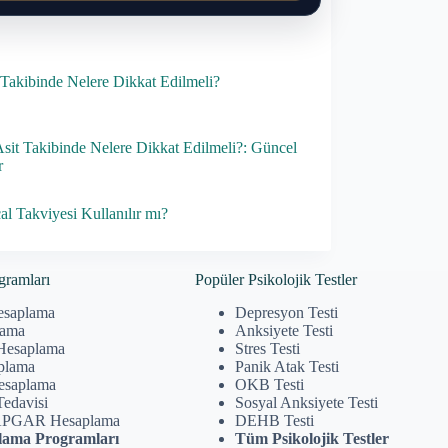
Takibinde Nelere Dikkat Edilmeli?
Asit Takibinde Nelere Dikkat Edilmeli?: Güncel
r
al Takviyesi Kullanılır mı?
gramları
Popüler Psikolojik Testler
esaplama
Depresyon Testi
lama
Anksiyete Testi
Hesaplama
Stres Testi
plama
Panik Atak Testi
Hesaplama
OKB Testi
Tedavisi
Sosyal Anksiyete Testi
APGAR Hesaplama
DEHB Testi
ama Programları
Tüm Psikolojik Testler