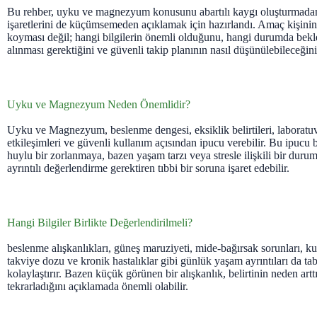
Bu rehber, uyku ve magnezyum konusunu abartılı kaygı oluşturmada
işaretlerini de küçümsemeden açıklamak için hazırlandı. Amaç kişinin
koyması değil; hangi bilgilerin önemli olduğunu, hangi durumda bekl
alınması gerektiğini ve güvenli takip planının nasıl düşünülebileceğini
Uyku ve Magnezyum Neden Önemlidir?
Uyku ve Magnezyum, beslenme dengesi, eksiklik belirtileri, laboratuva
etkileşimleri ve güvenli kullanım açısından ipucu verebilir. Bu ipucu b
huylu bir zorlanmaya, bazen yaşam tarzı veya stresle ilişkili bir duru
ayrıntılı değerlendirme gerektiren tıbbi bir soruna işaret edebilir.
Hangi Bilgiler Birlikte Değerlendirilmeli?
beslenme alışkanlıkları, güneş maruziyeti, mide-bağırsak sorunları, kull
takviye dozu ve kronik hastalıklar gibi günlük yaşam ayrıntıları da t
kolaylaştırır. Bazen küçük görünen bir alışkanlık, belirtinin neden art
tekrarladığını açıklamada önemli olabilir.