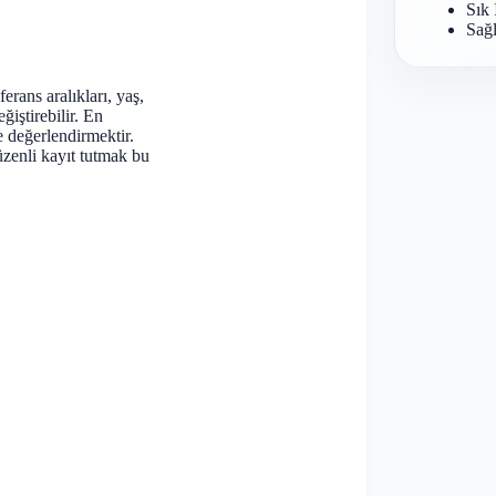
Sık 
Sağl
rans aralıkları, yaş,
ğiştirebilir. En
e değerlendirmektir.
zenli kayıt tutmak bu