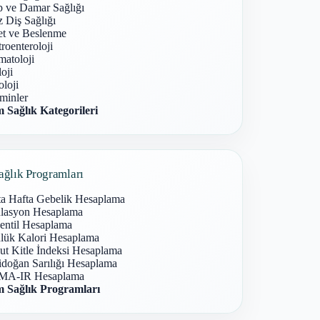
p ve Damar Sağlığı
 Diş Sağlığı
et ve Beslenme
roenteroloji
atoloji
oji
loji
minler
 Sağlık Kategorileri
ağlık Programları
ta Hafta Gebelik Hesaplama
lasyon Hesaplama
entil Hesaplama
lük Kalori Hesaplama
ut Kitle İndeksi Hesaplama
idoğan Sarılığı Hesaplama
A-IR Hesaplama
 Sağlık Programları