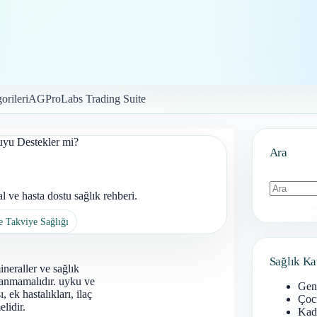
orileri
AGProLabs Trading Suite
u Destekler mi?
Ara
ve hasta dostu sağlık rehberi.
Sonuç
e Takviye Sağlığı
bulunamad
Sağlık Ka
ineraller ve sağlık
tlanmamalıdır. uyku ve
Gen
 ek hastalıkları, ilaç
Çoc
lidir.
Kadı