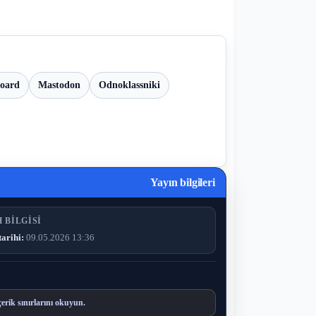
board
Mastodon
Odnoklassniki
Yayın bilgileri
 BILGISI
tarihi:
09.05.2026 13:36
çerik sınırlarını okuyun.