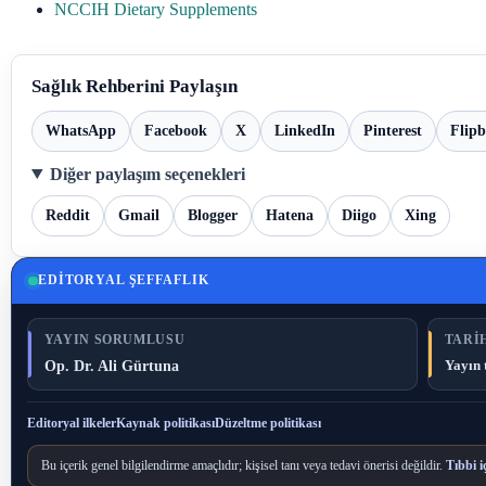
NCCIH Dietary Supplements
Sağlık Rehberini Paylaşın
WhatsApp
Facebook
X
LinkedIn
Pinterest
Flip
Diğer paylaşım seçenekleri
Reddit
Gmail
Blogger
Hatena
Diigo
Xing
EDITORYAL ŞEFFAFLIK
YAYIN SORUMLUSU
TARIH
Op. Dr. Ali Gürtuna
Yayın 
Editoryal ilkeler
Kaynak politikası
Düzeltme politikası
Bu içerik genel bilgilendirme amaçlıdır; kişisel tanı veya tedavi önerisi değildir.
Tıbbi i