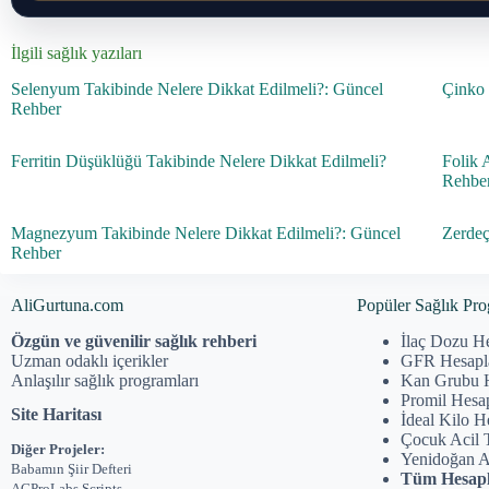
İlgili sağlık yazıları
Selenyum Takibinde Nelere Dikkat Edilmeli?: Güncel
Çinko 
Rehber
Ferritin Düşüklüğü Takibinde Nelere Dikkat Edilmeli?
Folik 
Rehbe
Magnezyum Takibinde Nelere Dikkat Edilmeli?: Güncel
Zerdeç
Rehber
AliGurtuna.com
Popüler Sağlık Pro
Özgün ve güvenilir sağlık rehberi
İlaç Dozu H
Uzman odaklı içerikler
GFR Hesap
Anlaşılır sağlık programları
Kan Grubu 
Promil Hesa
Site Haritası
İdeal Kilo 
Çocuk Acil 
Diğer Projeler:
Yenidoğan 
Babamın Şiir Defteri
Tüm Hesapl
AGProLabs Scripts