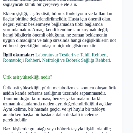
sağlayacak klinik bir çerçeveyle ele alır.
Eklem şişliği, taş öyküsü, böbrek fonksiyonu ve kullanılan
ilaçlar birlikte değerlendirilmelidir. Hasta için önemli olan,
değeri yalnız beslenmeye bağlamadan tıbbi bağlamda
yorumlamaktır. Amaç, kendi kendine tanı koymak değil;
hangi bilgilerin önemli olduğunu, ne zaman beklemenin
uygun olmadığını ve takip sırasında hangi değişikliklerin not
edilmesi gerektiğini anlaşılır biçimde göstermektir.
İlgili okumalar:
Laboratuvar Testleri ve Tahlil Rehberi
,
Romatoloji Rehberi
,
Nefroloji ve Böbrek Sağlığı Rehberi
.
Ürik asit yüksekliği nedir?
Ürik asit yüksekliği, pürin metabolizması sonucu oluşan ürik
asidin kanda referans aralığının üzerinde saptanmasıdır.
Tanımın doğru kurulması, benzer yakınmaların farklı
uzmanlık alanlarında neden ayrı değerlendirildiğini açıklar.
Aynı kelime, bir hastada geçici ve iyi huylu bir tabloyu
anlatırken başka bir hastada daha dikkatli inceleme
gerektirebilir.
Bazı kişilerde gut atağı veya böbrek taşıyla ilişkili olabilir;