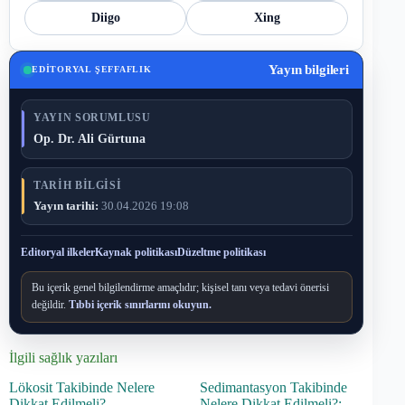
Diigo
Xing
Yayın bilgileri
EDITORYAL ŞEFFAFLIK
YAYIN SORUMLUSU
Op. Dr. Ali Gürtuna
TARIH BILGISI
Yayın tarihi:
30.04.2026 19:08
Editoryal ilkeler
Kaynak politikası
Düzeltme politikası
Bu içerik genel bilgilendirme amaçlıdır; kişisel tanı veya tedavi önerisi
değildir.
Tıbbi içerik sınırlarını okuyun.
İlgili sağlık yazıları
Lökosit Takibinde Nelere
Sedimantasyon Takibinde
Dikkat Edilmeli?
Nelere Dikkat Edilmeli?: