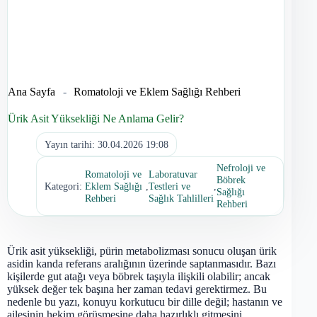
Ana Sayfa
-
Romatoloji ve Eklem Sağlığı Rehberi
Ürik Asit Yüksekliği Ne Anlama Gelir?
Yayın tarihi:
30.04.2026 19:08
Nefroloji ve
Romatoloji ve
Laboratuvar
Böbrek
Kategori:
Eklem Sağlığı
,
Testleri ve
,
Sağlığı
Rehberi
Sağlık Tahlilleri
Rehberi
Ürik asit yüksekliği, pürin metabolizması sonucu oluşan ürik
asidin kanda referans aralığının üzerinde saptanmasıdır. Bazı
kişilerde gut atağı veya böbrek taşıyla ilişkili olabilir; ancak
yüksek değer tek başına her zaman tedavi gerektirmez. Bu
nedenle bu yazı, konuyu korkutucu bir dille değil; hastanın ve
ailesinin hekim görüşmesine daha hazırlıklı gitmesini