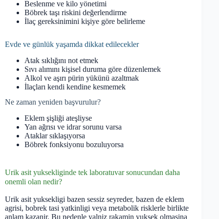
Beslenme ve kilo yönetimi
Böbrek taşı riskini değerlendirme
İlaç gereksinimini kişiye göre belirleme
Evde ve günlük yaşamda dikkat edilecekler
Atak sıklığını not etmek
Sıvı alımını kişisel duruma göre düzenlemek
Alkol ve aşırı pürin yükünü azaltmak
İlaçları kendi kendine kesmemek
Ne zaman yeniden başvurulur?
Eklem şişliği ateşliyse
Yan ağrısı ve idrar sorunu varsa
Ataklar sıklaşıyorsa
Böbrek fonksiyonu bozuluyorsa
Urik asit yuksekliginde tek laboratuvar sonucundan daha
onemli olan nedir?
Urik asit yuksekligi bazen sessiz seyreder, bazen de eklem
agrisi, bobrek tasi yatkinligi veya metabolik risklerle birlikte
anlam kazanir. Bu nedenle yalniz rakamin yuksek olmasina