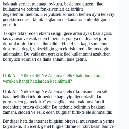
bakmak yerine, gut atagi oykusu, beslenme duzeni, ilac
kullanimi ve bobrek fonksiyonlari da birlikte
degerlendirilmelidir. Her yuksek sonucun hemen ayni tedaviyi
gerektirmemesi, klinik baglamin ne kadar onemli oldugunu
gosterir.
Takipte tekrar eden eklem sisligi, gece artan ayak basi agrisi,
tas oykusu ve eslik eden hipertansiyon ya da diyabet gibi
durumlar birlikte ele alinmalidir. Hedef tek kagit sonucunu
dusurmek degil, yuksekligin gercek risk üretip üretmedigini
anlamaktir. Bu yaklasim gereksiz ilac kullanimini azaltirken
koruyucu adimlari da daha anlamli hale getirir.
Ürik Asit Yüksekliği Ne Anlama Gelir? hakkinda karar
verirken hangi hatalardan kacinilmali?
Ürik Asit Yüksekliği Ne Anlama Gelir? konusunda en sik
hata, belirtileri tek bir nedene baglayip diger olasiliklari
gormezden gelmektir. Oysa saglikta ayni yakinma farkli
nedenlerle ortaya cikabilir. Bu nedenle belirtinin baglami,
zamani, siddeti ve eslik eden bulgular birlikte ele alinmalidir.
Bir diger hata da internet bilgisini bireysel muayenenin yerine
koymaktir. Bu icerik genel bilgilendirme icindir; kesin tani ve