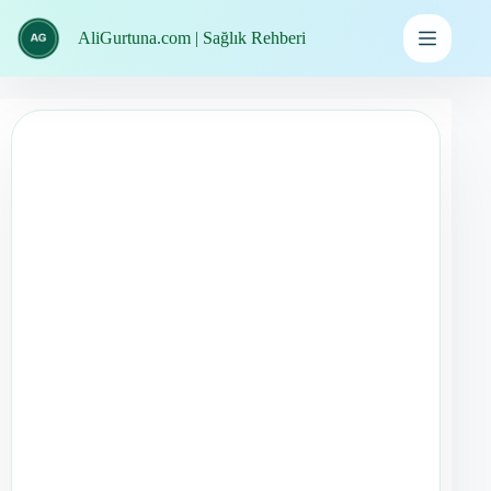
İçeriğe
geç
AliGurtuna.com | Sağlık Rehberi