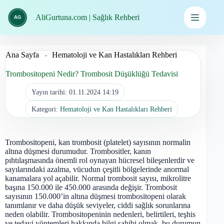
İçeriğe
geç
AliGurtuna.com | Sağlık Rehberi
Ana Sayfa
-
Hematoloji ve Kan Hastalıkları Rehberi
Trombositopeni Nedir? Trombosit Düşüklüğü Tedavisi
Yayın tarihi:
01.11.2024 14:19
Kategori:
Hematoloji ve Kan Hastalıkları Rehberi
Trombositopeni, kan trombosit (platelet) sayısının normalin
altına düşmesi durumudur. Trombositler, kanın
pıhtılaşmasında önemli rol oynayan hücresel bileşenlerdir ve
sayılarındaki azalma, vücudun çeşitli bölgelerinde anormal
kanamalara yol açabilir. Normal trombosit sayısı, mikrolitre
başına 150.000 ile 450.000 arasında değişir. Trombosit
sayısının 150.000’in altına düşmesi trombositopeni olarak
tanımlanır ve daha düşük seviyeler, ciddi sağlık sorunlarına
neden olabilir. Trombositopeninin nedenleri, belirtileri, teşhis
ve tedavi yöntemleri hakkında bilgi sahibi olmak, bu durumun