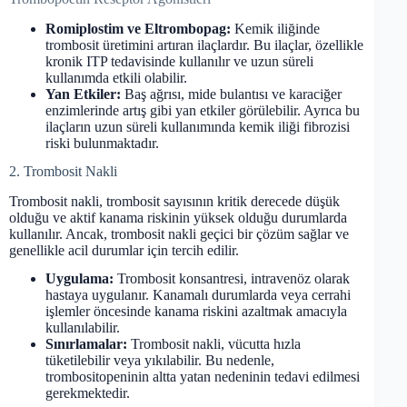
Romiplostim ve Eltrombopag:
Kemik iliğinde
trombosit üretimini artıran ilaçlardır. Bu ilaçlar, özellikle
kronik ITP tedavisinde kullanılır ve uzun süreli
kullanımda etkili olabilir.
Yan Etkiler:
Baş ağrısı, mide bulantısı ve karaciğer
enzimlerinde artış gibi yan etkiler görülebilir. Ayrıca bu
ilaçların uzun süreli kullanımında kemik iliği fibrozisi
riski bulunmaktadır.
2. Trombosit Nakli
Trombosit nakli, trombosit sayısının kritik derecede düşük
olduğu ve aktif kanama riskinin yüksek olduğu durumlarda
kullanılır. Ancak, trombosit nakli geçici bir çözüm sağlar ve
genellikle acil durumlar için tercih edilir.
Uygulama:
Trombosit konsantresi, intravenöz olarak
hastaya uygulanır. Kanamalı durumlarda veya cerrahi
işlemler öncesinde kanama riskini azaltmak amacıyla
kullanılabilir.
Sınırlamalar:
Trombosit nakli, vücutta hızla
tüketilebilir veya yıkılabilir. Bu nedenle,
trombositopeninin altta yatan nedeninin tedavi edilmesi
gerekmektedir.