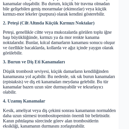
kanamalar oluşabilir. Bu durum, küçük bir travma olmadan
bile gelişebilen geniş morarmalar (ekimozlar) veya küçük
kırmızı-mor lekeler (purpura) olarak kendini gösterebilir.
2. Peteşi (Cilt Altında Küçük Kırmızı Noktalar)
Peteşi, genellikle ciltte veya mukozalarda görülen toplu iğne
başı büyüklüğünde, kırmızı ya da mor renkte kanama
noktalarıdır. Bunlar, kılcal damarların kanaması sonucu oluşur
ve özellikle bacaklarda, kollarda ve ağız içinde yaygın olarak
görülebilir.
3. Burun ve Diş Eti Kanamaları
Düşük trombosit seviyesi, küçük damarların kendiliğinden
kanamasına yol açabilir. Bu nedenle, sık sık burun kanamaları
(epistaksis) ve diş eti kanamaları meydana gelebilir. Bu tür
kanamalar bazen uzun süre durmayabilir ve tekrarlayıcı
olabilir.
4. Uzamış Kanamalar
Kesik, ameliyat veya diş çekimi sonrası kanamanın normalden
daha uzun sürmesi trombositopeninin önemli bir belirtisidir.
Kanın pıhtılaşma sürecinde görev alan trombositlerin
eksikliği, kanamanın durmasını zorlaştırabilir.