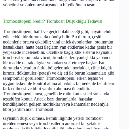
yönetimi ve önlenmesi açısından büyük önem taşır.
Trombositopeni Nedir? Trombosit Düşüklüğü Tedavisi
Trombositopeni, hafif ve geçici olabileceği gibi, hayatı tehdit
edici ciddi bir duruma da dönüşebilir. Bu durum, çeşitli
nedenlerle ortaya çıkabilir; viral enfeksiyonlardan, otoimmün
hastalıklara, hatta bazı ilaçların yan etkilerine kadar geniş bir
yelpazede incelenebilir. Özellikle bağışıklık sistemi kaynaklı
trombosit yıkımında vücut, trombositleri yanlışlıkla yabancı
bir madde olarak algılar ve onları yok etmeye başlar. Bu
durumda vücudun farklı bölgelerinde morluklar, ciltte küçük
kırmızı döküntüler (peteşi) ve diş eti ile burun kanamaları gibi
semptomlar görülebilir. Trombositopeni, erken teşhis ve
uygun tedavi ile kontrol altına alınabilir, bu nedenle belirtilerin
fark edilmesi ve tıbbi yardım alınması önemlidir.
Trombositopeni tanısı, genellikle rutin kan testleri sırasında
tesadüfen konur. Ancak bazı durumlarda, hastalar
kendiliğinden gelişen morluklar veya kanamalar nedeniyle
tıbbi yardım arar. Trombosit
sayısının düşük olması, kemik iliğinde yeterli trombosit
üretilememesi veya trombositlerin anormal bir şekilde
yıkılması ile ilişkilidir. Kemik iliği, vücudun kan hücrelerini