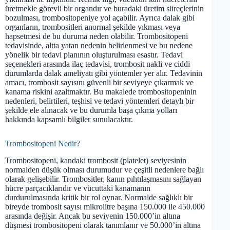
üretmekle görevli bir organdır ve buradaki üretim süreçlerinin
bozulması, trombositopeniye yol açabilir. Ayrıca dalak gibi
organların, trombositleri anormal şekilde yıkması veya
hapsetmesi de bu duruma neden olabilir. Trombositopeni
tedavisinde, altta yatan nedenin belirlenmesi ve bu nedene
yönelik bir tedavi planının oluşturulması esastır. Tedavi
seçenekleri arasında ilaç tedavisi, trombosit nakli ve ciddi
durumlarda dalak ameliyatı gibi yöntemler yer alır. Tedavinin
amacı, trombosit sayısını güvenli bir seviyeye çıkarmak ve
kanama riskini azaltmaktır. Bu makalede trombositopeninin
nedenleri, belirtileri, teşhisi ve tedavi yöntemleri detaylı bir
şekilde ele alınacak ve bu durumla başa çıkma yolları
hakkında kapsamlı bilgiler sunulacaktır.
Trombositopeni Nedir?
Trombositopeni, kandaki trombosit (platelet) seviyesinin
normalden düşük olması durumudur ve çeşitli nedenlere bağlı
olarak gelişebilir. Trombositler, kanın pıhtılaşmasını sağlayan
hücre parçacıklarıdır ve vücuttaki kanamanın
durdurulmasında kritik bir rol oynar. Normalde sağlıklı bir
bireyde trombosit sayısı mikrolitre başına 150.000 ile 450.000
arasında değişir. Ancak bu seviyenin 150.000’in altına
düşmesi trombositopeni olarak tanımlanır ve 50.000’in altına