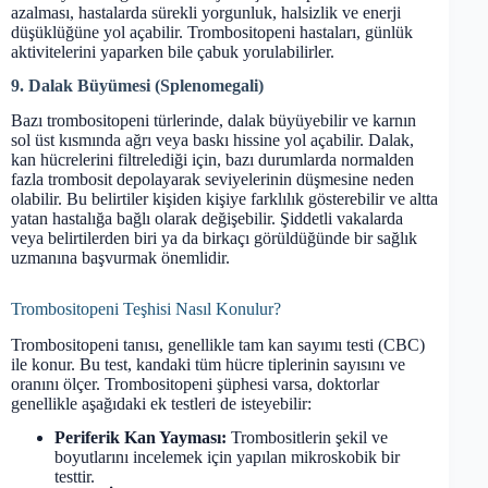
azalması, hastalarda sürekli yorgunluk, halsizlik ve enerji
düşüklüğüne yol açabilir. Trombositopeni hastaları, günlük
aktivitelerini yaparken bile çabuk yorulabilirler.
9. Dalak Büyümesi (Splenomegali)
Bazı trombositopeni türlerinde, dalak büyüyebilir ve karnın
sol üst kısmında ağrı veya baskı hissine yol açabilir. Dalak,
kan hücrelerini filtrelediği için, bazı durumlarda normalden
fazla trombosit depolayarak seviyelerinin düşmesine neden
olabilir. Bu belirtiler kişiden kişiye farklılık gösterebilir ve altta
yatan hastalığa bağlı olarak değişebilir. Şiddetli vakalarda
veya belirtilerden biri ya da birkaçı görüldüğünde bir sağlık
uzmanına başvurmak önemlidir.
Trombositopeni Teşhisi Nasıl Konulur?
Trombositopeni tanısı, genellikle tam kan sayımı testi (CBC)
ile konur. Bu test, kandaki tüm hücre tiplerinin sayısını ve
oranını ölçer. Trombositopeni şüphesi varsa, doktorlar
genellikle aşağıdaki ek testleri de isteyebilir:
Periferik Kan Yayması:
Trombositlerin şekil ve
boyutlarını incelemek için yapılan mikroskobik bir
testtir.