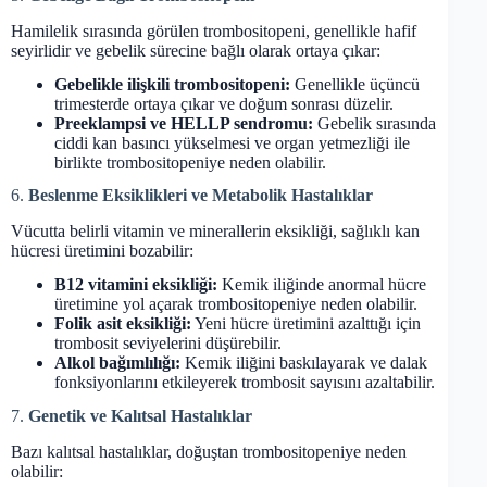
Hamilelik sırasında görülen trombositopeni, genellikle hafif
seyirlidir ve gebelik sürecine bağlı olarak ortaya çıkar:
Gebelikle ilişkili trombositopeni:
Genellikle üçüncü
trimesterde ortaya çıkar ve doğum sonrası düzelir.
Preeklampsi ve HELLP sendromu:
Gebelik sırasında
ciddi kan basıncı yükselmesi ve organ yetmezliği ile
birlikte trombositopeniye neden olabilir.
6.
Beslenme Eksiklikleri ve Metabolik Hastalıklar
Vücutta belirli vitamin ve minerallerin eksikliği, sağlıklı kan
hücresi üretimini bozabilir:
B12 vitamini eksikliği:
Kemik iliğinde anormal hücre
üretimine yol açarak trombositopeniye neden olabilir.
Folik asit eksikliği:
Yeni hücre üretimini azalttığı için
trombosit seviyelerini düşürebilir.
Alkol bağımlılığı:
Kemik iliğini baskılayarak ve dalak
fonksiyonlarını etkileyerek trombosit sayısını azaltabilir.
7.
Genetik ve Kalıtsal Hastalıklar
Bazı kalıtsal hastalıklar, doğuştan trombositopeniye neden
olabilir: