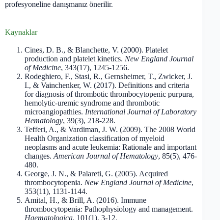
profesyoneline danışmanız önerilir.
Kaynaklar
Cines, D. B., & Blanchette, V. (2000). Platelet
production and platelet kinetics.
New England Journal
of Medicine
, 343(17), 1245-1256.
Rodeghiero, F., Stasi, R., Gernsheimer, T., Zwicker, J.
I., & Vainchenker, W. (2017). Definitions and criteria
for diagnosis of thrombotic thrombocytopenic purpura,
hemolytic-uremic syndrome and thrombotic
microangiopathies.
International Journal of Laboratory
Hematology
, 39(3), 218-228.
Tefferi, A., & Vardiman, J. W. (2009). The 2008 World
Health Organization classification of myeloid
neoplasms and acute leukemia: Rationale and important
changes.
American Journal of Hematology
, 85(5), 476-
480.
George, J. N., & Palareti, G. (2005). Acquired
thrombocytopenia.
New England Journal of Medicine
,
353(11), 1131-1144.
Amital, H., & Brill, A. (2016). Immune
thrombocytopenia: Pathophysiology and management.
Haematologica
, 101(1), 3-12.