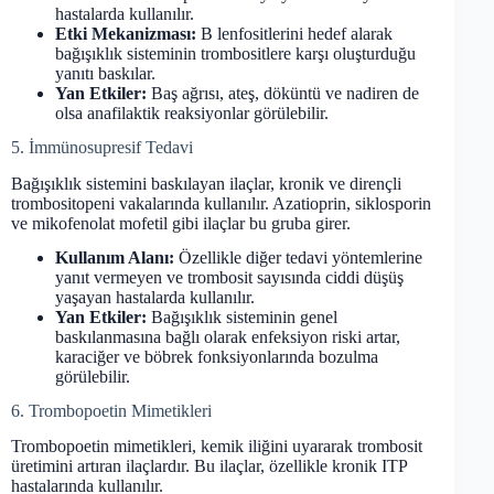
hastalarda kullanılır.
Etki Mekanizması:
B lenfositlerini hedef alarak
bağışıklık sisteminin trombositlere karşı oluşturduğu
yanıtı baskılar.
Yan Etkiler:
Baş ağrısı, ateş, döküntü ve nadiren de
olsa anafilaktik reaksiyonlar görülebilir.
5. İmmünosupresif Tedavi
Bağışıklık sistemini baskılayan ilaçlar, kronik ve dirençli
trombositopeni vakalarında kullanılır. Azatioprin, siklosporin
ve mikofenolat mofetil gibi ilaçlar bu gruba girer.
Kullanım Alanı:
Özellikle diğer tedavi yöntemlerine
yanıt vermeyen ve trombosit sayısında ciddi düşüş
yaşayan hastalarda kullanılır.
Yan Etkiler:
Bağışıklık sisteminin genel
baskılanmasına bağlı olarak enfeksiyon riski artar,
karaciğer ve böbrek fonksiyonlarında bozulma
görülebilir.
6. Trombopoetin Mimetikleri
Trombopoetin mimetikleri, kemik iliğini uyararak trombosit
üretimini artıran ilaçlardır. Bu ilaçlar, özellikle kronik ITP
hastalarında kullanılır.