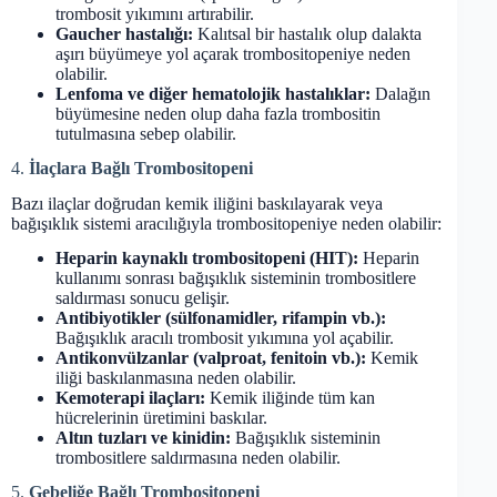
trombosit yıkımını artırabilir.
Gaucher hastalığı:
Kalıtsal bir hastalık olup dalakta
aşırı büyümeye yol açarak trombositopeniye neden
olabilir.
Lenfoma ve diğer hematolojik hastalıklar:
Dalağın
büyümesine neden olup daha fazla trombositin
tutulmasına sebep olabilir.
4.
İlaçlara Bağlı Trombositopeni
Bazı ilaçlar doğrudan kemik iliğini baskılayarak veya
bağışıklık sistemi aracılığıyla trombositopeniye neden olabilir:
Heparin kaynaklı trombositopeni (HIT):
Heparin
kullanımı sonrası bağışıklık sisteminin trombositlere
saldırması sonucu gelişir.
Antibiyotikler (sülfonamidler, rifampin vb.):
Bağışıklık aracılı trombosit yıkımına yol açabilir.
Antikonvülzanlar (valproat, fenitoin vb.):
Kemik
iliği baskılanmasına neden olabilir.
Kemoterapi ilaçları:
Kemik iliğinde tüm kan
hücrelerinin üretimini baskılar.
Altın tuzları ve kinidin:
Bağışıklık sisteminin
trombositlere saldırmasına neden olabilir.
5.
Gebeliğe Bağlı Trombositopeni