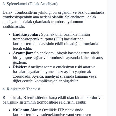
3. Splenektomi (Dalak Ameliyatı)
Dalak, trombositlerin yıkıldığı bir organdır ve bazı durumlarda
trombositopeninin ana nedeni olabilir. Splenektomi, dalak
ameliyatı ile dalak çıkarılarak trombosit yıkımının
azaltılmasıdır.
Endikasyonlar:
Splenektomi, özellikle immün
trombositopenik purpura (ITP) hastalarında
kortikosteroid tedavisinin etkili olmadığı durumlarda
tercih edilir.
Avantajlar:
Splenektomi, birçok hastada uzun süreli
bir iyileşme sağlar ve trombosit sayısında kalıcı bir artış
gözlenir.
Riskler:
Ameliyat sonrası enfeksiyon riski artar ve
hastalar hayatları boyunca bazı aşıları yaptırmak
zorundadır. Ayrıca, ameliyat sırasında kanama veya
diğer cerrahi komplikasyonlar oluşabilir.
4. Rituksimab Tedavisi
Rituksimab, B lenfositlerine karşı etkili olan bir antikordur ve
bağışıklık sisteminin trombositlere saldırısını azaltır.
Kullanım Alanı:
Özellikle ITP tedavisinde
kortikosteroid ve splenektomiye yanıt vermeyen