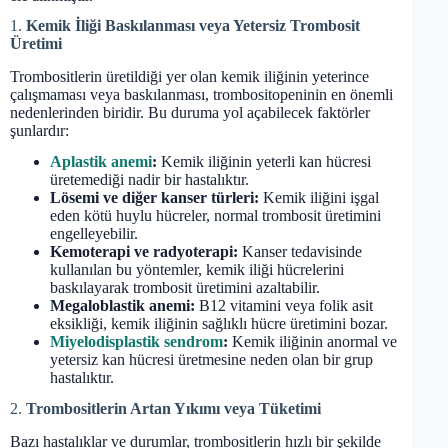
1.
Kemik İliği Baskılanması veya Yetersiz Trombosit
Üretimi
Trombositlerin üretildiği yer olan kemik iliğinin yeterince
çalışmaması veya baskılanması, trombositopeninin en önemli
nedenlerinden biridir. Bu duruma yol açabilecek faktörler
şunlardır:
Aplastik anemi
:
Kemik iliğinin yeterli kan hücresi
üretemediği nadir bir hastalıktır.
Lösemi ve diğer kanser türleri:
Kemik iliğini işgal
eden kötü huylu hücreler, normal trombosit üretimini
engelleyebilir.
Kemoterapi ve radyoterapi:
Kanser tedavisinde
kullanılan bu yöntemler, kemik iliği hücrelerini
baskılayarak trombosit üretimini azaltabilir.
Megaloblastik anemi:
B12 vitamini veya folik asit
eksikliği, kemik iliğinin sağlıklı hücre üretimini bozar.
Miyelodisplastik sendrom
:
Kemik iliğinin anormal ve
yetersiz kan hücresi üretmesine neden olan bir grup
hastalıktır.
2.
Trombositlerin Artan Yıkımı veya Tüketimi
Bazı hastalıklar ve durumlar, trombositlerin hızlı bir şekilde