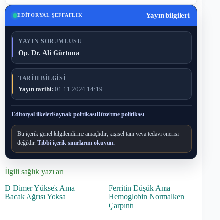
Yayın bilgileri
EDITORYAL ŞEFFAFLIK
YAYIN SORUMLUSU
Op. Dr. Ali Gürtuna
TARIH BILGISI
Yayın tarihi:
01.11.2024 14:19
Editoryal ilkeler
Kaynak politikası
Düzeltme politikası
Bu içerik genel bilgilendirme amaçlıdır; kişisel tanı veya tedavi önerisi
değildir.
Tıbbi içerik sınırlarını okuyun.
İlgili sağlık yazıları
D Dimer Yüksek Ama
Ferritin Düşük Ama
Bacak Ağrısı Yoksa
Hemoglobin Normalken
Çarpıntı