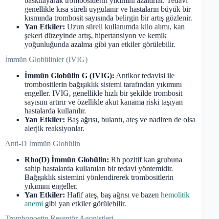
baskılayarak trombositlerin yıkımını azaltırlar. Tedavi
genellikle kısa süreli uygulanır ve hastaların büyük bir
kısmında trombosit sayısında belirgin bir artış gözlenir.
Yan Etkiler:
Uzun süreli kullanımda kilo alımı, kan
şekeri düzeyinde artış, hipertansiyon ve kemik
yoğunluğunda azalma gibi yan etkiler görülebilir.
İmmün Globülinler (IVIG)
İmmün Globülin G (IVIG):
Antikor tedavisi ile
trombositlerin bağışıklık sistemi tarafından yıkımını
engeller. IVIG, genellikle hızlı bir şekilde trombosit
sayısını artırır ve özellikle akut kanama riski taşıyan
hastalarda kullanılır.
Yan Etkiler:
Baş ağrısı, bulantı, ateş ve nadiren de olsa
alerjik reaksiyonlar.
Anti-D İmmün Globülin
Rho(D) İmmün Globülin:
Rh pozitif kan grubuna
sahip hastalarda kullanılan bir tedavi yöntemidir.
Bağışıklık sistemini yönlendirerek trombositlerin
yıkımını engeller.
Yan Etkiler:
Hafif ateş, baş ağrısı ve bazen
hemolitik
anemi
gibi yan etkiler görülebilir.
Trombopoetin Reseptör Agonistleri