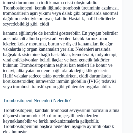
inmesi durumunda ciddi kanama riski oluşturabilir.
Trombositopeni, kemik iliğinde trombosit üretiminin azalması,
trombositlerin aşırı yıkımı veya dalak gibi organlarda anormal
dağılımı nedeniyle ortaya çıkabilir. Hastalık, hafif belirtilerle
seyredebildiği gibi, ciddi
kanama eğilimiyle de kendini gösterebilir. En yaygın belirtiler
arasında cilt altında peteşi adı verilen küçük kırmızı-mor
lekeler, kolay morarma, burun ve diş eti kanamaları ile ağır
vakalarda iç organ kanamaları yer alır. Nedenleri arasında
bağışıklık sistemine bağlı hastalıklar, kemoterapi, radyoterapi,
viral enfeksiyonlar, belirli ilaçlar ve bazı genetik faktörler
bulunur. Trombositopeninin teşhisi kan testleri ile konur ve
tedavi, altta yatan nedene bağlı olarak değişiklik gösterir.
Hafif vakalar sadece takip gerektirirken, ciddi durumlarda
kortikosteroidler, intravenöz immün globülin (IVIG) tedavisi
veya trombosit transfüzyonu gibi yöntemler uygulanabilir.
Trombositopeni Nedenleri Nelerdir?
Trombositopeni, kandaki trombosit seviyesinin normalin altına
düşmesi durumudur. Bu durum, çeşitli nedenlerden
kaynaklanabilir ve farklı mekanizmalarla gelişebilir.
Trombositopeninin başlıca nedenleri aşağıda ayrıntılı olarak
ele alınmıştır.