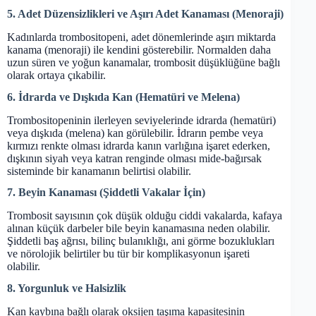
5. Adet Düzensizlikleri ve Aşırı Adet Kanaması (Menoraji)
Kadınlarda trombositopeni, adet dönemlerinde aşırı miktarda
kanama (menoraji) ile kendini gösterebilir. Normalden daha
uzun süren ve yoğun kanamalar, trombosit düşüklüğüne bağlı
olarak ortaya çıkabilir.
6. İdrarda ve Dışkıda Kan (Hematüri ve Melena)
Trombositopeninin ilerleyen seviyelerinde idrarda (hematüri)
veya dışkıda (melena) kan görülebilir. İdrarın pembe veya
kırmızı renkte olması idrarda kanın varlığına işaret ederken,
dışkının siyah veya katran renginde olması mide-bağırsak
sisteminde bir kanamanın belirtisi olabilir.
7. Beyin Kanaması (Şiddetli Vakalar İçin)
Trombosit sayısının çok düşük olduğu ciddi vakalarda, kafaya
alınan küçük darbeler bile beyin kanamasına neden olabilir.
Şiddetli baş ağrısı, bilinç bulanıklığı, ani görme bozuklukları
ve nörolojik belirtiler bu tür bir komplikasyonun işareti
olabilir.
8. Yorgunluk ve Halsizlik
Kan kaybına bağlı olarak oksijen taşıma kapasitesinin