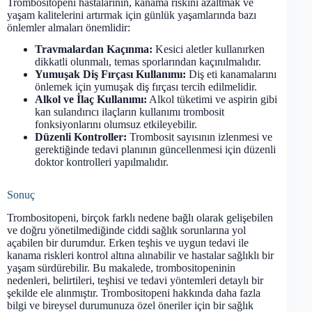
Trombositopeni hastalarının, kanama riskini azaltmak ve
yaşam kalitelerini artırmak için günlük yaşamlarında bazı
önlemler almaları önemlidir:
Travmalardan Kaçınma:
Kesici aletler kullanırken
dikkatli olunmalı, temas sporlarından kaçınılmalıdır.
Yumuşak Diş Fırçası Kullanımı:
Diş eti kanamalarını
önlemek için yumuşak diş fırçası tercih edilmelidir.
Alkol ve İlaç Kullanımı:
Alkol tüketimi ve aspirin gibi
kan sulandırıcı ilaçların kullanımı trombosit
fonksiyonlarını olumsuz etkileyebilir.
Düzenli Kontroller:
Trombosit sayısının izlenmesi ve
gerektiğinde tedavi planının güncellenmesi için düzenli
doktor kontrolleri yapılmalıdır.
Sonuç
Trombositopeni, birçok farklı nedene bağlı olarak gelişebilen
ve doğru yönetilmediğinde ciddi sağlık sorunlarına yol
açabilen bir durumdur. Erken teşhis ve uygun tedavi ile
kanama riskleri kontrol altına alınabilir ve hastalar sağlıklı bir
yaşam sürdürebilir. Bu makalede, trombositopeninin
nedenleri, belirtileri, teşhisi ve tedavi yöntemleri detaylı bir
şekilde ele alınmıştır. Trombositopeni hakkında daha fazla
bilgi ve bireysel durumunuza özel öneriler için bir sağlık