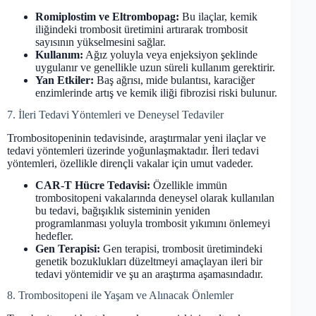
Romiplostim ve Eltrombopag:
Bu ilaçlar, kemik
iliğindeki trombosit üretimini artırarak trombosit
sayısının yükselmesini sağlar.
Kullanım:
Ağız yoluyla veya enjeksiyon şeklinde
uygulanır ve genellikle uzun süreli kullanım gerektirir.
Yan Etkiler:
Baş ağrısı, mide bulantısı, karaciğer
enzimlerinde artış ve kemik iliği fibrozisi riski bulunur.
7. İleri Tedavi Yöntemleri ve Deneysel Tedaviler
Trombositopeninin tedavisinde, araştırmalar yeni ilaçlar ve
tedavi yöntemleri üzerinde yoğunlaşmaktadır. İleri tedavi
yöntemleri, özellikle dirençli vakalar için umut vadeder.
CAR-T Hücre Tedavisi:
Özellikle immün
trombositopeni vakalarında deneysel olarak kullanılan
bu tedavi, bağışıklık sisteminin yeniden
programlanması yoluyla trombosit yıkımını önlemeyi
hedefler.
Gen Terapisi:
Gen terapisi, trombosit üretimindeki
genetik bozuklukları düzeltmeyi amaçlayan ileri bir
tedavi yöntemidir ve şu an araştırma aşamasındadır.
8. Trombositopeni ile Yaşam ve Alınacak Önlemler