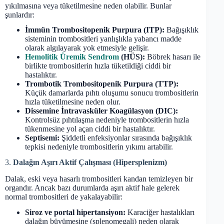
yıkılmasına veya tüketilmesine neden olabilir. Bunlar
şunlardır:
İmmün Trombositopenik Purpura (ITP):
Bağışıklık
sisteminin trombositleri yanlışlıkla yabancı madde
olarak algılayarak yok etmesiyle gelişir.
Hemolitik Üremik Sendrom
(HÜS):
Böbrek hasarı ile
birlikte trombositlerin hızla tüketildiği ciddi bir
hastalıktır.
Trombotik Trombositopenik Purpura (TTP):
Küçük damarlarda pıhtı oluşumu sonucu trombositlerin
hızla tüketilmesine neden olur.
Dissemine İntravasküler Koagülasyon (DIC):
Kontrolsüz pıhtılaşma nedeniyle trombositlerin hızla
tükenmesine yol açan ciddi bir hastalıktır.
Septisemi:
Şiddetli enfeksiyonlar sırasında bağışıklık
tepkisi nedeniyle trombositlerin yıkımı artabilir.
3.
Dalağın Aşırı Aktif Çalışması (Hipersplenizm)
Dalak, eski veya hasarlı trombositleri kandan temizleyen bir
organdır. Ancak bazı durumlarda aşırı aktif hale gelerek
normal trombositleri de yakalayabilir:
Siroz ve portal hipertansiyon:
Karaciğer hastalıkları
dalağın büyümesine (splenomegali) neden olarak