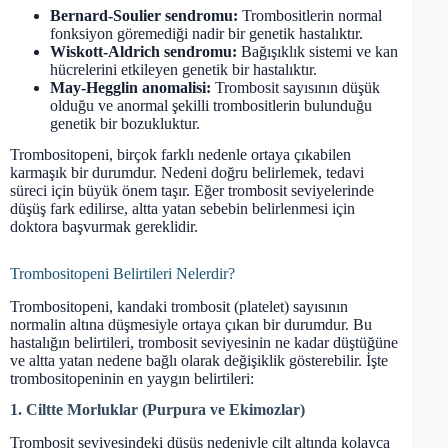
Bernard-Soulier sendromu:
Trombositlerin normal
fonksiyon göremediği nadir bir genetik hastalıktır.
Wiskott-Aldrich sendromu:
Bağışıklık sistemi ve kan
hücrelerini etkileyen genetik bir hastalıktır.
May-Hegglin anomalisi:
Trombosit sayısının düşük
olduğu ve anormal şekilli trombositlerin bulunduğu
genetik bir bozukluktur.
Trombositopeni, birçok farklı nedenle ortaya çıkabilen
karmaşık bir durumdur. Nedeni doğru belirlemek, tedavi
süreci için büyük önem taşır. Eğer trombosit seviyelerinde
düşüş fark edilirse, altta yatan sebebin belirlenmesi için
doktora başvurmak gereklidir.
Trombositopeni Belirtileri Nelerdir?
Trombositopeni, kandaki trombosit (platelet) sayısının
normalin altına düşmesiyle ortaya çıkan bir durumdur. Bu
hastalığın belirtileri, trombosit seviyesinin ne kadar düştüğüne
ve altta yatan nedene bağlı olarak değişiklik gösterebilir. İşte
trombositopeninin en yaygın belirtileri:
1. Ciltte Morluklar (Purpura ve Ekimozlar)
Trombosit seviyesindeki düşüş nedeniyle cilt altında kolayca