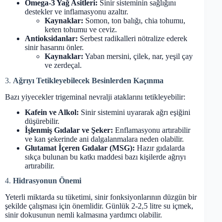
Omega-3 Yağ Asitleri:
Sinir sisteminin sağlığını
destekler ve inflamasyonu azaltır.
Kaynaklar:
Somon, ton balığı, chia tohumu,
keten tohumu ve ceviz.
Antioksidanlar:
Serbest radikalleri nötralize ederek
sinir hasarını önler.
Kaynaklar:
Yaban mersini, çilek, nar, yeşil çay
ve zerdeçal.
3.
Ağrıyı Tetikleyebilecek Besinlerden Kaçınma
Bazı yiyecekler trigeminal nevralji ataklarını tetikleyebilir:
Kafein ve Alkol:
Sinir sistemini uyararak ağrı eşiğini
düşürebilir.
İşlenmiş Gıdalar ve Şeker:
Enflamasyonu artırabilir
ve kan şekerinde ani dalgalanmalara neden olabilir.
Glutamat İçeren Gıdalar (MSG):
Hazır gıdalarda
sıkça bulunan bu katkı maddesi bazı kişilerde ağrıyı
artırabilir.
4.
Hidrasyonun Önemi
Yeterli miktarda su tüketimi, sinir fonksiyonlarının düzgün bir
şekilde çalışması için önemlidir. Günlük 2-2,5 litre su içmek,
sinir dokusunun nemli kalmasına yardımcı olabilir.