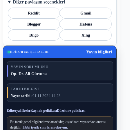
Diğer paylaşım seçenekleri
Reddit
Gmail
Blogger
Hatena
Diigo
Xing
Yayın bilgileri
EDITORYAL ŞEFFAFLIK
YAYIN SORUMLUSU
Op. Dr. Ali Gürtuna
TARIH BILGISI
Yayın tarihi:
01.11.2024 14:23
Editoryal ilkeler
Kaynak politikası
Düzeltme politikası
Bu içerik genel bilgilendirme amaçlıdır; kişisel tanı veya tedavi önerisi
değildir.
Tıbbi içerik sınırlarını okuyun.