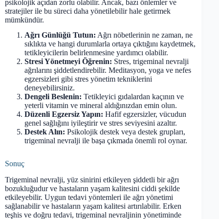
psikolojik açıdan zorlu olabilir. Ancak, bazı önlemler ve
stratejiler ile bu süreci daha yönetilebilir hale getirmek
mümkündür.
Ağrı Günlüğü Tutun:
Ağrı nöbetlerinin ne zaman, ne
sıklıkta ve hangi durumlarla ortaya çıktığını kaydetmek,
tetikleyicilerin belirlenmesine yardımcı olabilir.
Stresi Yönetmeyi Öğrenin:
Stres, trigeminal nevralji
ağrılarını şiddetlendirebilir. Meditasyon, yoga ve nefes
egzersizleri gibi stres yönetim tekniklerini
deneyebilirsiniz.
Dengeli Beslenin:
Tetikleyici gıdalardan kaçının ve
yeterli vitamin ve mineral aldığınızdan emin olun.
Düzenli Egzersiz Yapın:
Hafif egzersizler, vücudun
genel sağlığını iyileştirir ve stres seviyesini azaltır.
Destek Alın:
Psikolojik destek veya destek grupları,
trigeminal nevralji ile başa çıkmada önemli rol oynar.
Sonuç
Trigeminal nevralji, yüz sinirini etkileyen şiddetli bir ağrı
bozukluğudur ve hastaların yaşam kalitesini ciddi şekilde
etkileyebilir. Uygun tedavi yöntemleri ile ağrı yönetimi
sağlanabilir ve hastaların yaşam kalitesi artırılabilir. Erken
teşhis ve doğru tedavi, trigeminal nevraljinin yönetiminde