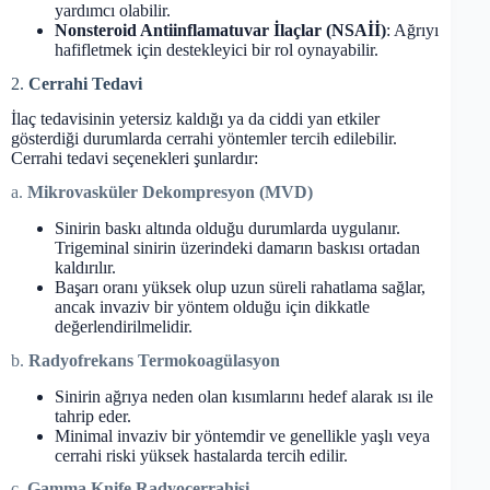
yardımcı olabilir.
Nonsteroid Antiinflamatuvar İlaçlar (NSAİİ)
: Ağrıyı
hafifletmek için destekleyici bir rol oynayabilir.
2.
Cerrahi Tedavi
İlaç tedavisinin yetersiz kaldığı ya da ciddi yan etkiler
gösterdiği durumlarda cerrahi yöntemler tercih edilebilir.
Cerrahi tedavi seçenekleri şunlardır:
a.
Mikrovasküler Dekompresyon (MVD)
Sinirin baskı altında olduğu durumlarda uygulanır.
Trigeminal sinirin üzerindeki damarın baskısı ortadan
kaldırılır.
Başarı oranı yüksek olup uzun süreli rahatlama sağlar,
ancak invaziv bir yöntem olduğu için dikkatle
değerlendirilmelidir.
b.
Radyofrekans Termokoagülasyon
Sinirin ağrıya neden olan kısımlarını hedef alarak ısı ile
tahrip eder.
Minimal invaziv bir yöntemdir ve genellikle yaşlı veya
cerrahi riski yüksek hastalarda tercih edilir.
c.
Gamma Knife Radyocerrahisi