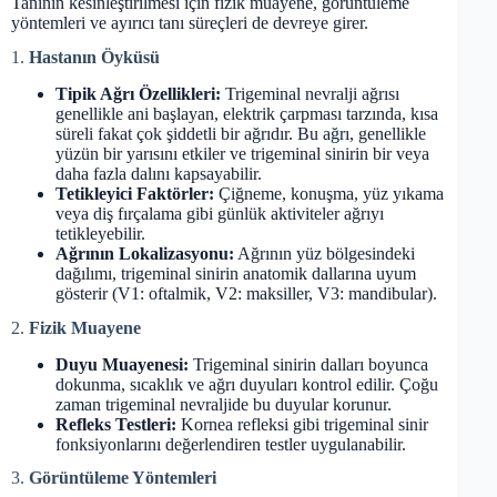
Tanının kesinleştirilmesi için fizik muayene, görüntüleme
yöntemleri ve ayırıcı tanı süreçleri de devreye girer.
1.
Hastanın Öyküsü
Tipik Ağrı Özellikleri:
Trigeminal nevralji ağrısı
genellikle ani başlayan, elektrik çarpması tarzında, kısa
süreli fakat çok şiddetli bir ağrıdır. Bu ağrı, genellikle
yüzün bir yarısını etkiler ve trigeminal sinirin bir veya
daha fazla dalını kapsayabilir.
Tetikleyici Faktörler:
Çiğneme, konuşma, yüz yıkama
veya diş fırçalama gibi günlük aktiviteler ağrıyı
tetikleyebilir.
Ağrının Lokalizasyonu:
Ağrının yüz bölgesindeki
dağılımı, trigeminal sinirin anatomik dallarına uyum
gösterir (V1: oftalmik, V2: maksiller, V3: mandibular).
2.
Fizik Muayene
Duyu Muayenesi:
Trigeminal sinirin dalları boyunca
dokunma, sıcaklık ve ağrı duyuları kontrol edilir. Çoğu
zaman trigeminal nevraljide bu duyular korunur.
Refleks Testleri:
Kornea refleksi gibi trigeminal sinir
fonksiyonlarını değerlendiren testler uygulanabilir.
3.
Görüntüleme Yöntemleri