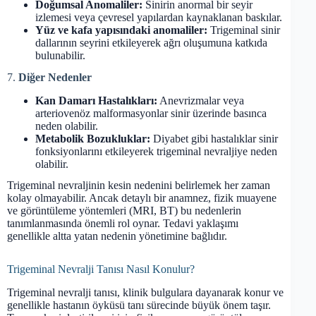
Doğumsal Anomaliler:
Sinirin anormal bir seyir
izlemesi veya çevresel yapılardan kaynaklanan baskılar.
Yüz ve kafa yapısındaki anomaliler:
Trigeminal sinir
dallarının seyrini etkileyerek ağrı oluşumuna katkıda
bulunabilir.
7.
Diğer Nedenler
Kan Damarı Hastalıkları:
Anevrizmalar veya
arteriovenöz malformasyonlar sinir üzerinde basınca
neden olabilir.
Metabolik Bozukluklar:
Diyabet gibi hastalıklar sinir
fonksiyonlarını etkileyerek trigeminal nevraljiye neden
olabilir.
Trigeminal nevraljinin kesin nedenini belirlemek her zaman
kolay olmayabilir. Ancak detaylı bir anamnez, fizik muayene
ve görüntüleme yöntemleri (MRI, BT) bu nedenlerin
tanımlanmasında önemli rol oynar. Tedavi yaklaşımı
genellikle altta yatan nedenin yönetimine bağlıdır.
Trigeminal Nevralji Tanısı Nasıl Konulur?
Trigeminal nevralji tanısı, klinik bulgulara dayanarak konur ve
genellikle hastanın öyküsü tanı sürecinde büyük önem taşır.