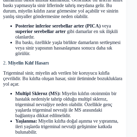
baskı yapmasıyla sinir liflerinde tahriş meydana gelir. Bu
durum, miyelin kılıfın zarar görmesine yol açabilir ve sinirin
yanlış sinyaller göndermesine neden olabilir.
Posterior inferior serebellar arter (PICA)
veya
superior serebellar arter
gibi damarlar en sık ilişkili
olanlardır.
Bu baskı, özellikle yaşla birlikte damarların sertleşmesi
veya sinir yapısının hassaslaşması sonucu daha sık
görülür.
2.
Miyelin Kılıf Hasarı
Trigeminal sinir, miyelin adı verilen bir koruyucu kılıfla
çevrilidir. Bu kılıfta oluşan hasar, sinir iletiminde bozukluklara
yol açar.
Multipl Skleroz (MS):
Miyelin kılıfın otoimmün bir
hastalık nedeniyle tahrip olduğu multipl skleroz,
trigeminal nevraljiye neden olabilir. Özellikle genç
yaşlarda trigeminal nevralji ile MS arasındaki
bağlantıya dikkat edilmelidir.
Yaşlanma:
Miyelin kılıfta doğal aşınma ve yıpranma,
ileri yaşlarda trigeminal nevralji gelişimine katkıda
bulunabilir.