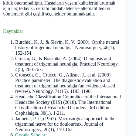
kritik öneme sahiptir. Hastaların yaşam kalitelerini artırmak
için ilaç tedavisi, cerrahi müdahaleler ve alternatif tedavi
yöntemleri gibi çeşitli seçenekler bulunmaktadır.
Kaynaklar
Burchiel, K. J., & Slavin, K. V. (2000). On the natural
history of trigeminal neuralgia. Neurosurgery, 46(1),
152-154.
Cruccu, G., & Biasiotta, A. (2004). Diagnosis and
treatment of trigeminal neuralgia. Practical Neurology,
4(5), 260-267.
Gronseth, G., Cruccu, G., Alksne, J., et al. (2008).
Practice parameter: The diagnostic evaluation and
treatment of trigeminal neuralgia (an evidence-based
review). Neurology, 71(15), 1183-1190.
Headache Classification Committee of the International
Headache Society (IHS) (2018). The International
Classification of Headache Disorders, 3rd edition.
Cephalalgia, 38(1), 1-211.
Jannetta, P. J., (1967). Microsurgical approach to the
trigeminal nerve for tic douloureux. Journal of
Neurosurgery, 26(1), 159-162.
Google Scholar