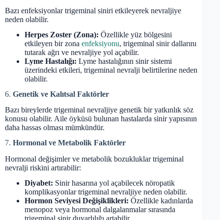
Bazı enfeksiyonlar trigeminal siniri etkileyerek nevraljiye
neden olabilir.
Herpes Zoster (Zona):
Özellikle yüz bölgesini
etkileyen bir zona
enfeksiyonu
, trigeminal sinir dallarını
tutarak ağrı ve nevraljiye yol açabilir.
Lyme Hastalığı:
Lyme hastalığının sinir sistemi
üzerindeki etkileri, trigeminal nevralji belirtilerine neden
olabilir.
6.
Genetik ve Kalıtsal Faktörler
Bazı bireylerde trigeminal nevraljiye genetik bir yatkınlık söz
konusu olabilir. Aile öyküsü bulunan hastalarda sinir yapısının
daha hassas olması mümkündür.
7.
Hormonal ve Metabolik Faktörler
Hormonal değişimler ve metabolik bozukluklar trigeminal
nevralji riskini artırabilir:
Diyabet:
Sinir hasarına yol açabilecek nöropatik
komplikasyonlar trigeminal nevraljiye neden olabilir.
Hormon Seviyesi Değişiklikleri:
Özellikle kadınlarda
menopoz veya hormonal dalgalanmalar sırasında
trigeminal sinir duyarlılığı artabilir.