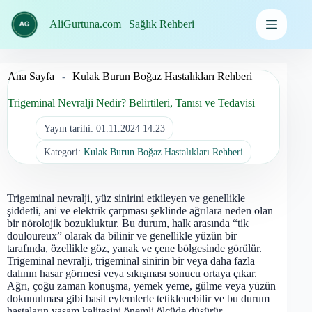
İçeriğe
geç
AliGurtuna.com | Sağlık Rehberi
Ana Sayfa
-
Kulak Burun Boğaz Hastalıkları Rehberi
Trigeminal Nevralji Nedir? Belirtileri, Tanısı ve Tedavisi
Yayın tarihi:
01.11.2024 14:23
Kategori:
Kulak Burun Boğaz Hastalıkları Rehberi
Trigeminal nevralji, yüz sinirini etkileyen ve genellikle
şiddetli, ani ve elektrik çarpması şeklinde ağrılara neden olan
bir nörolojik bozukluktur. Bu durum, halk arasında “tik
douloureux” olarak da bilinir ve genellikle yüzün bir
tarafında, özellikle göz, yanak ve çene bölgesinde görülür.
Trigeminal nevralji, trigeminal sinirin bir veya daha fazla
dalının hasar görmesi veya sıkışması sonucu ortaya çıkar.
Ağrı, çoğu zaman konuşma, yemek yeme, gülme veya yüzün
dokunulması gibi basit eylemlerle tetiklenebilir ve bu durum
hastaların yaşam kalitesini önemli ölçüde düşürür.