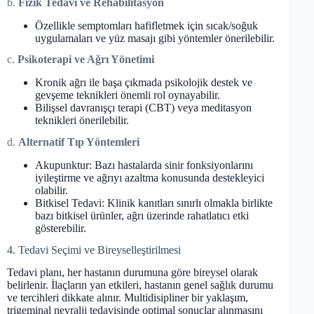
b.
Fizik Tedavi ve Rehabilitasyon
Özellikle semptomları hafifletmek için sıcak/soğuk
uygulamaları ve yüz masajı gibi yöntemler önerilebilir.
c.
Psikoterapi ve Ağrı Yönetimi
Kronik ağrı ile başa çıkmada psikolojik destek ve
gevşeme teknikleri önemli rol oynayabilir.
Bilişsel davranışçı terapi (CBT) veya meditasyon
teknikleri önerilebilir.
d.
Alternatif Tıp Yöntemleri
Akupunktur: Bazı hastalarda sinir fonksiyonlarını
iyileştirme ve ağrıyı azaltma konusunda destekleyici
olabilir.
Bitkisel Tedavi: Klinik kanıtları sınırlı olmakla birlikte
bazı bitkisel ürünler, ağrı üzerinde rahatlatıcı etki
gösterebilir.
4. Tedavi Seçimi ve Bireyselleştirilmesi
Tedavi planı, her hastanın durumuna göre bireysel olarak
belirlenir. İlaçların yan etkileri, hastanın genel sağlık durumu
ve tercihleri dikkate alınır. Multidisipliner bir yaklaşım,
trigeminal nevralji tedavisinde optimal sonuçlar alınmasını