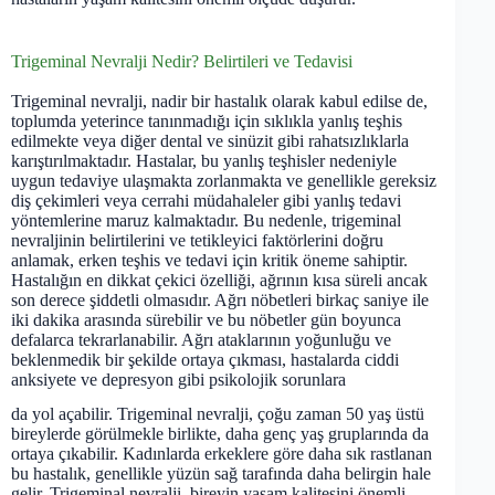
Trigeminal Nevralji Nedir? Belirtileri ve Tedavisi
Trigeminal nevralji, nadir bir hastalık olarak kabul edilse de,
toplumda yeterince tanınmadığı için sıklıkla yanlış teşhis
edilmekte veya diğer dental ve sinüzit gibi rahatsızlıklarla
karıştırılmaktadır. Hastalar, bu yanlış teşhisler nedeniyle
uygun tedaviye ulaşmakta zorlanmakta ve genellikle gereksiz
diş çekimleri veya cerrahi müdahaleler gibi yanlış tedavi
yöntemlerine maruz kalmaktadır. Bu nedenle, trigeminal
nevraljinin belirtilerini ve tetikleyici faktörlerini doğru
anlamak, erken teşhis ve tedavi için kritik öneme sahiptir.
Hastalığın en dikkat çekici özelliği, ağrının kısa süreli ancak
son derece şiddetli olmasıdır. Ağrı nöbetleri birkaç saniye ile
iki dakika arasında sürebilir ve bu nöbetler gün boyunca
defalarca tekrarlanabilir. Ağrı ataklarının yoğunluğu ve
beklenmedik bir şekilde ortaya çıkması, hastalarda ciddi
anksiyete ve depresyon gibi psikolojik sorunlara
da yol açabilir. Trigeminal nevralji, çoğu zaman 50 yaş üstü
bireylerde görülmekle birlikte, daha genç yaş gruplarında da
ortaya çıkabilir. Kadınlarda erkeklere göre daha sık rastlanan
bu hastalık, genellikle yüzün sağ tarafında daha belirgin hale
gelir. Trigeminal nevralji, bireyin yaşam kalitesini önemli