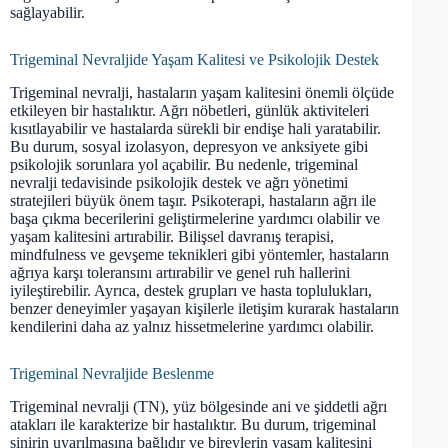
sağlayabilir.
Trigeminal Nevraljide Yaşam Kalitesi ve Psikolojik Destek
Trigeminal nevralji, hastaların yaşam kalitesini önemli ölçüde
etkileyen bir hastalıktır. Ağrı nöbetleri, günlük aktiviteleri
kısıtlayabilir ve hastalarda sürekli bir endişe hali yaratabilir.
Bu durum, sosyal izolasyon, depresyon ve anksiyete gibi
psikolojik sorunlara yol açabilir. Bu nedenle, trigeminal
nevralji tedavisinde psikolojik destek ve ağrı yönetimi
stratejileri büyük önem taşır. Psikoterapi, hastaların ağrı ile
başa çıkma becerilerini geliştirmelerine yardımcı olabilir ve
yaşam kalitesini artırabilir. Bilişsel davranış terapisi,
mindfulness ve gevşeme teknikleri gibi yöntemler, hastaların
ağrıya karşı toleransını artırabilir ve genel ruh hallerini
iyileştirebilir. Ayrıca, destek grupları ve hasta toplulukları,
benzer deneyimler yaşayan kişilerle iletişim kurarak hastaların
kendilerini daha az yalnız hissetmelerine yardımcı olabilir.
Trigeminal Nevraljide Beslenme
Trigeminal nevralji (TN), yüz bölgesinde ani ve şiddetli ağrı
atakları ile karakterize bir hastalıktır. Bu durum, trigeminal
sinirin uyarılmasına bağlıdır ve bireylerin yaşam kalitesini