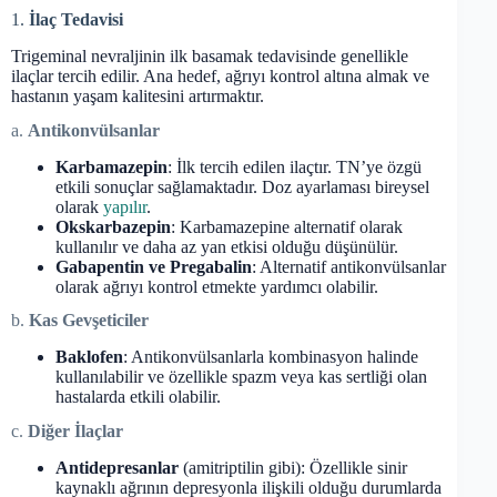
1.
İlaç Tedavisi
Trigeminal nevraljinin ilk basamak tedavisinde genellikle
ilaçlar tercih edilir. Ana hedef, ağrıyı kontrol altına almak ve
hastanın yaşam kalitesini artırmaktır.
a.
Antikonvülsanlar
Karbamazepin
: İlk tercih edilen ilaçtır. TN’ye özgü
etkili sonuçlar sağlamaktadır. Doz ayarlaması bireysel
olarak
yapılır
.
Okskarbazepin
: Karbamazepine alternatif olarak
kullanılır ve daha az yan etkisi olduğu düşünülür.
Gabapentin ve Pregabalin
: Alternatif antikonvülsanlar
olarak ağrıyı kontrol etmekte yardımcı olabilir.
b.
Kas Gevşeticiler
Baklofen
: Antikonvülsanlarla kombinasyon halinde
kullanılabilir ve özellikle spazm veya kas sertliği olan
hastalarda etkili olabilir.
c.
Diğer İlaçlar
Antidepresanlar
(amitriptilin gibi): Özellikle sinir
kaynaklı ağrının depresyonla ilişkili olduğu durumlarda