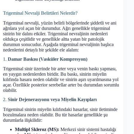
Trigeminal Nevralji Belirtileri Nelerdir?
Trigeminal nevralji, yüzün belirli bölgelerinde şiddetli ve ani
ağrılara yol açan bir durumdur. Ağrı genellikle trigeminal
sinirin bir dalını etkiler. Trigeminal nevraljinin nedenleri
oldukça çeşitlidir ve genellikle altta yatan bir patolojik
durumun sonucudur. Aşağıda trigeminal nevraljinin başlıca
nedenlerini detaylı bir şekilde ele alalım:
1.
Damar Baskısı (Vasküler Kompresyon)
Trigeminal sinir üzerinde bir arter veya venin baskı yapması,
en yaygın nedenlerden biridir. Bu baskı, sinirin miyelin
kılıfında hasara neden olabilir ve sinirin aşırı uyarılmasına yol
açar. Özellikle posterior serebellar arter bu durumdan sorumlu
olabilir.
2.
Sinir Dejenerasyonu veya Miyelin Kayıpları
Trigeminal sinirin miyelin kılıfındaki hasarlar, sinir iletiminde
bozulmalara neden olabilir. Bu tür hasarlar genellikle şu
durumlarla ilişkilidir:
Multipl Skleroz (MS):
Merkezi sinir sistemi hastalığı