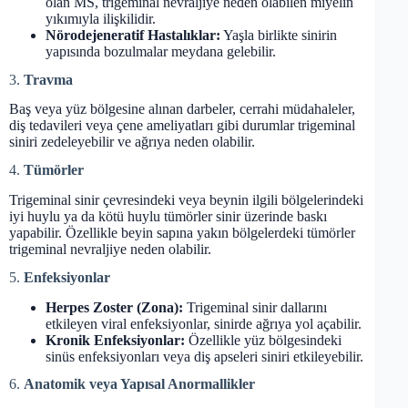
olan MS, trigeminal nevraljiye neden olabilen miyelin
yıkımıyla ilişkilidir.
Nörodejeneratif Hastalıklar:
Yaşla birlikte sinirin
yapısında bozulmalar meydana gelebilir.
3.
Travma
Baş veya yüz bölgesine alınan darbeler, cerrahi müdahaleler,
diş tedavileri veya çene ameliyatları gibi durumlar trigeminal
siniri zedeleyebilir ve ağrıya neden olabilir.
4.
Tümörler
Trigeminal sinir çevresindeki veya beynin ilgili bölgelerindeki
iyi huylu ya da kötü huylu tümörler sinir üzerinde baskı
yapabilir. Özellikle beyin sapına yakın bölgelerdeki tümörler
trigeminal nevraljiye neden olabilir.
5.
Enfeksiyonlar
Herpes Zoster (Zona):
Trigeminal sinir dallarını
etkileyen viral enfeksiyonlar, sinirde ağrıya yol açabilir.
Kronik Enfeksiyonlar:
Özellikle yüz bölgesindeki
sinüs enfeksiyonları veya diş apseleri siniri etkileyebilir.
6.
Anatomik veya Yapısal Anormallikler