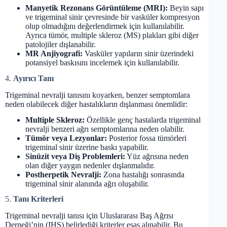
Manyetik Rezonans Görüntüleme (MRI):
Beyin sapı
ve trigeminal sinir çevresinde bir vasküler kompresyon
olup olmadığını değerlendirmek için kullanılabilir.
Ayrıca tümör, multiple skleroz (MS) plakları gibi diğer
patolojiler dışlanabilir.
MR Anjiyografi:
Vasküler yapıların sinir üzerindeki
potansiyel baskısını incelemek için kullanılabilir.
4.
Ayırıcı Tanı
Trigeminal nevralji tanısını koyarken, benzer semptomlara
neden olabilecek diğer hastalıkların dışlanması önemlidir:
Multiple Skleroz:
Özellikle genç hastalarda trigeminal
nevralji benzeri ağrı semptomlarına neden olabilir.
Tümör veya Lezyonlar:
Posterior fossa tümörleri
trigeminal sinir üzerine baskı yapabilir.
Sinüzit veya Diş Problemleri:
Yüz ağrısına neden
olan diğer yaygın nedenler dışlanmalıdır.
Postherpetik Nevralji:
Zona hastalığı sonrasında
trigeminal sinir alanında ağrı oluşabilir.
5.
Tanı Kriterleri
Trigeminal nevralji tanısı için Uluslararası Baş Ağrısı
Derneği’nin (IHS) belirlediği kriterler esas alınabilir. Bu