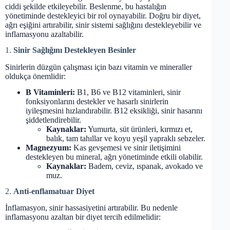
ciddi şekilde etkileyebilir. Beslenme, bu hastalığın
yönetiminde destekleyici bir rol oynayabilir. Doğru bir diyet,
ağrı eşiğini artırabilir, sinir sistemi sağlığını destekleyebilir ve
inflamasyonu azaltabilir.
1.
Sinir Sağlığını Destekleyen Besinler
Sinirlerin düzgün çalışması için bazı vitamin ve mineraller
oldukça önemlidir:
B Vitaminleri:
B1, B6 ve B12 vitaminleri, sinir
fonksiyonlarını destekler ve hasarlı sinirlerin
iyileşmesini hızlandırabilir. B12 eksikliği, sinir hasarını
şiddetlendirebilir.
Kaynaklar:
Yumurta, süt ürünleri, kırmızı et,
balık, tam tahıllar ve koyu yeşil yapraklı sebzeler.
Magnezyum:
Kas gevşemesi ve sinir iletişimini
destekleyen bu mineral, ağrı yönetiminde etkili olabilir.
Kaynaklar:
Badem, ceviz, ıspanak, avokado ve
muz.
2.
Anti-enflamatuar Diyet
İnflamasyon, sinir hassasiyetini artırabilir. Bu nedenle
inflamasyonu azaltan bir diyet tercih edilmelidir: