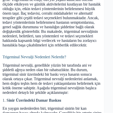
ölçüde etkileyen ve günlük aktivitelerini kısıtlayan bir hastalık
olduğu için, etkin tedavi yöntemlerinin belirlenmesi büyük
önem taşır. İlaç tedavisi, cerrahi müdahaleler ve alternatif
terapiler gibi çeşitli tedavi seçenekleri bulunmaktadır. Ancak,
tedavi yöntemlerinin belirlenmesi hastanın semptomlarına,
genel sağlık durumuna ve hastalığın şiddetine bağlı olarak
değişkenlik gösterebilir. Bu makalede, trigeminal nevraljinin
nedenleri, belirtileri, tanı yöntemleri ve tedavi seçenekleri
hakkında kapsamlı bilgi verilecek ve hastaların bu zorlayıcı
hastalıkla başa çıkabilmeleri için rehberlik edilecektir.
Trigeminal Nevralji Nedenleri Nelerdir?
Trigeminal nevralji, genellikle yüzün bir tarafında ani ve
şiddetli ağrıya neden olan bir rahatsızlıktır. Bu durum,
trigeminal sinir üzerindeki bir baskı veya hasarın sonucu
olarak ortaya çıkar. Trigeminal nevralji nedenlerini anlamak,
hem doğru teşhis hem de tedavi yaklaşımlarını belirlemek için
kritik öneme sahiptir. Aşağıda trigeminal nevraljinin başlıca
nedenleri detaylı bir şekilde açıklanmıştır:
1.
Sinir Üzerindeki Damar Baskısı
En yaygın nedenlerden biri, trigeminal sinirin bir kan
damarının basısı altında kalmasıdır. Genellikle bir arterin sinire