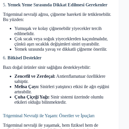
5.
Yemek Yeme Sırasında Dikkat Edilmesi Gerekenler
Trigeminal nevralji ağrısı, çiğneme hareketi ile tetiklenebilir.
Bu yüzden:
Yumuşak ve kolay çiğnenebilir yiyecekler tercih
edilmelidir.
Çok sıcak veya soğuk yiyeceklerden kaçınılmalıdır,
çünkü aşırı sıcaklık değişimleri siniri uyarabilir.
Yemek sırasında yavaş ve dikkatli çiğneme önerilir.
6.
Bitkisel Destekler
Bazı doğal ürünler sinir sağlığını destekleyebilir:
Zencefil ve Zerdeçal:
Antienflamatuar özelliklere
sahiptir.
Melisa Çayı:
Sinirleri yatıştırıcı etkisi ile ağrı eşiğini
artırabilir.
Çuha Çiçeği Yağı:
Sinir sistemi üzerinde olumlu
etkileri olduğu bilinmektedir.
Trigeminal Nevralji ile Yaşam: Öneriler ve İpuçları
Trigeminal nevralji ile yaşamak, hem fiziksel hem de