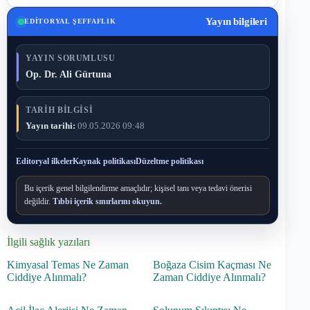
Yayın bilgileri
EDITORYAL ŞEFFAFLIK
YAYIN SORUMLUSU
Op. Dr. Ali Gürtuna
TARIH BILGISI
Yayın tarihi:
09.05.2026 09:48
Editoryal ilkeler
Kaynak politikası
Düzeltme politikası
Bu içerik genel bilgilendirme amaçlıdır; kişisel tanı veya tedavi önerisi
değildir.
Tıbbi içerik sınırlarını okuyun.
İlgili sağlık yazıları
Kimyasal Temas Ne Zaman
Boğaza Cisim Kaçması Ne
Ciddiye Alınmalı?
Zaman Ciddiye Alınmalı?