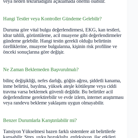
veya neden tekrarladığını açıklamada önemli olabilir.
Hangi Testler veya Kontroller Gündeme Gelebilir?
Duruma göre vital bulgu değerlendirmesi, EKG, kan testleri,
idrar tahlili, görüntüleme, acil muayene gibi değerlendirmeler
gündeme gelebilir. Hangi testin gerekli olduğu belirtinin
özelliklerine, muayene bulgularına, kişinin risk profiline ve
önceki sonuçlarına göre değişir.
Ne Zaman Beklemeden Başvurulmalı?
bilinç değişikliği, nefes darlığı, göğüs ağrısı, şiddetli kanama,
inme belirtisi, bayılma, yüksek ateşle kötüleşme veya ciddi
travma varsa beklemek güvenli değildir. Bu belirtiler acil
değerlendirme gerektirebilir ve evde izlem, internet araştırması
veya randevu bekleme yaklaşımı uygun olmayabilir.
Benzer Durumlarla Karıştırılabilir mi?
Tansiyon Yükselmesi bazen farklı sistemlere ait belirtilerle
karışabilir. Stres, uyku bozukluğu, enfeksiyon, ilaç etkileri,