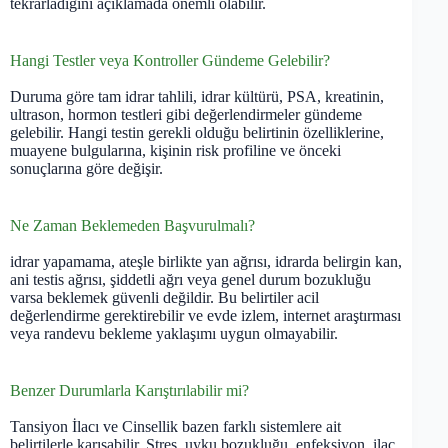
tekrarladığını açıklamada önemli olabilir.
Hangi Testler veya Kontroller Gündeme Gelebilir?
Duruma göre tam idrar tahlili, idrar kültürü, PSA, kreatinin,
ultrason, hormon testleri gibi değerlendirmeler gündeme
gelebilir. Hangi testin gerekli olduğu belirtinin özelliklerine,
muayene bulgularına, kişinin risk profiline ve önceki
sonuçlarına göre değişir.
Ne Zaman Beklemeden Başvurulmalı?
idrar yapamama, ateşle birlikte yan ağrısı, idrarda belirgin kan,
ani testis ağrısı, şiddetli ağrı veya genel durum bozukluğu
varsa beklemek güvenli değildir. Bu belirtiler acil
değerlendirme gerektirebilir ve evde izlem, internet araştırması
veya randevu bekleme yaklaşımı uygun olmayabilir.
Benzer Durumlarla Karıştırılabilir mi?
Tansiyon İlacı ve Cinsellik bazen farklı sistemlere ait
belirtilerle karışabilir. Stres, uyku bozukluğu, enfeksiyon, ilaç