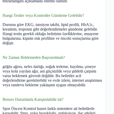
tekrarladığını açıklamada önemli olabilir.
Hangi Testler veya Kontroller Gündeme Gelebilir?
Duruma göre EKG, tansiyon takibi, lipid profili, HbA1c,
kreatinin, troponin gibi değerlendirmeler gündeme gelebilir.
Hangi testin gerekli olduğu belirtinin özelliklerine, muayene
bulgularına, kişinin risk profiline ve önceki sonuçlarına göre
değişir.
Ne Zaman Beklemeden Başvurulmalı?
göğüs ağrısı, nefes darlığı, soğuk terleme, bayılma, çeneye
veya kola yayılan ağrı, ani güçsüzlük veya şiddetli çarpıntı
varsa beklemek güvenli değildir. Bu belirtiler acil
değerlendirme gerektirebilir ve evde izlem, internet araştırması
veya randevu bekleme yaklaşımı uygun olmayabilir.
Benzer Durumlarla Karıştırılabilir mi?
Spor Öncesi Kontrol bazen farklı sistemlere ait belirtilerle
karışabilir. Stres, uyku bozukluğu, enfeksiyon, ilaç etkileri,