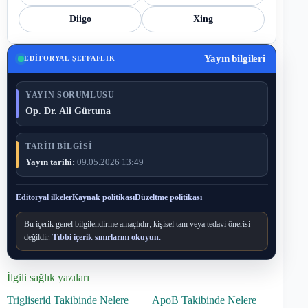
Diigo
Xing
Yayın bilgileri
EDITORYAL ŞEFFAFLIK
YAYIN SORUMLUSU
Op. Dr. Ali Gürtuna
TARIH BILGISI
Yayın tarihi:
09.05.2026 13:49
Editoryal ilkeler
Kaynak politikası
Düzeltme politikası
Bu içerik genel bilgilendirme amaçlıdır; kişisel tanı veya tedavi önerisi
değildir.
Tıbbi içerik sınırlarını okuyun.
İlgili sağlık yazıları
Trigliserid Takibinde Nelere
ApoB Takibinde Nelere