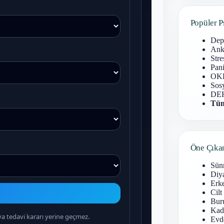
Popüler P
Dep
Anks
Stre
Pani
OKB
Sosy
DEH
Tüm
Öne Çıka
Sün
Diy
Erke
Cilt
Buru
Kad
Evd