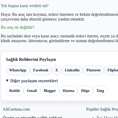
Tek başına karar verdirir mi?
Hayır. Bu araç tanı koymaz, tedavi önermez ve hekim değerlendirmesini
çerçevesini daha düzenli görmeye yardım etmektir.
Bu araç ne değildir?
Bu sayfadaki skor veya karar aracı; otomatik tedavi önerisi, reçete ya d
klinik muayene, laboratuvar, görüntüleme ve uzman değerlendirmesi ile
Sağlık Rehberini Paylaşın
WhatsApp
Facebook
X
LinkedIn
Pinterest
Flipb
Diğer paylaşım seçenekleri
Reddit
Gmail
Blogger
Hatena
Diigo
Xing
AliGurtuna.com
Popüler Sağlık Pro
Özgün ve güvenilir sağlık rehberi
İlaç Dozu H