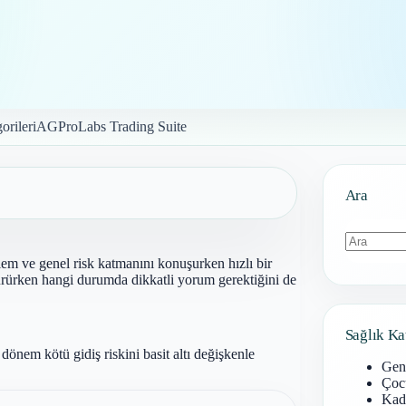
orileri
AGProLabs Trading Suite
Ara
zlem ve genel risk katmanını konuşurken hızlı bir
Sonuç
ştürürken hangi durumda dikkatli yorum gerektiğini de
bulunamad
Sağlık Ka
nem kötü gidiş riskini basit altı değişkenle
Gen
Çoc
Kadı