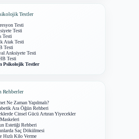
sikolojik Testler
resyon Testi
iyete Testi
s Testi
k Atak Testi
 Testi
al Anksiyete Testi
B Testi
 Psikolojik Testler
n Rehberler
net Ne Zaman Yapılmalı?
abetik Ara Öğün Rehberi
klerde Cinsel Gücü Artıran Yiyecekler
 Maskeleri
n Estetiği Rehberi
ınlarda Saç Dökülmesi
e Hızlı Kilo Verme