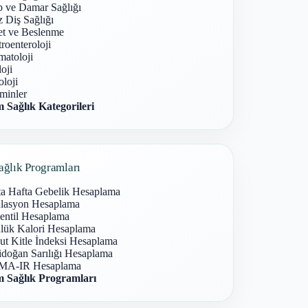
p ve Damar Sağlığı
 Diş Sağlığı
et ve Beslenme
roenteroloji
atoloji
oji
loji
minler
 Sağlık Kategorileri
ağlık Programları
ta Hafta Gebelik Hesaplama
lasyon Hesaplama
entil Hesaplama
lük Kalori Hesaplama
ut Kitle İndeksi Hesaplama
idoğan Sarılığı Hesaplama
A-IR Hesaplama
 Sağlık Programları