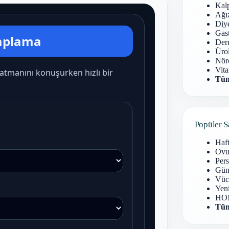
Kal
Ağız
Diy
Gast
Derm
Ürol
Nöro
Vita
Tüm
Popüler S
Haf
Ovu
Pers
Gün
Vüc
Yen
HOM
Tüm