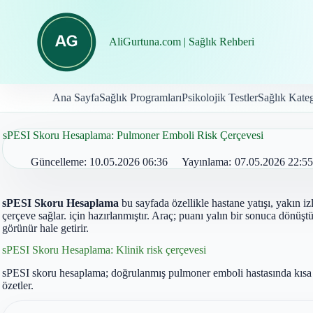
İçeriğe
geç
AliGurtuna.com | Sağlık Rehberi
Ana Sayfa
Sağlık Programları
Psikolojik Testler
Sağlık Kateg
sPESI Skoru Hesaplama: Pulmoner Emboli Risk Çerçevesi
Güncelleme:
10.05.2026 06:36
Yayınlama:
07.05.2026 22:55
sPESI Skoru Hesaplama
bu sayfada özellikle hastane yatışı, yakın i
çerçeve sağlar. için hazırlanmıştır. Araç; puanı yalın bir sonuca dönü
görünür hale getirir.
sPESI Skoru Hesaplama: Klinik risk çerçevesi
sPESI skoru hesaplama; doğrulanmış pulmoner emboli hastasında kısa dö
özetler.