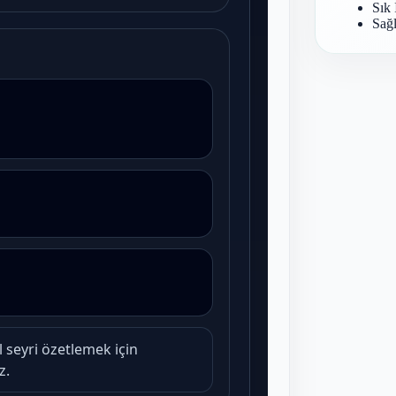
Sık 
Sağl