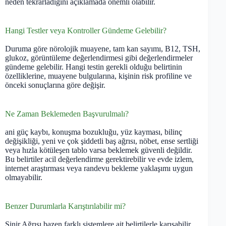
neden tekrarladığını açıklamada önemli olabilir.
Hangi Testler veya Kontroller Gündeme Gelebilir?
Duruma göre nörolojik muayene, tam kan sayımı, B12, TSH,
glukoz, görüntüleme değerlendirmesi gibi değerlendirmeler
gündeme gelebilir. Hangi testin gerekli olduğu belirtinin
özelliklerine, muayene bulgularına, kişinin risk profiline ve
önceki sonuçlarına göre değişir.
Ne Zaman Beklemeden Başvurulmalı?
ani güç kaybı, konuşma bozukluğu, yüz kayması, bilinç
değişikliği, yeni ve çok şiddetli baş ağrısı, nöbet, ense sertliği
veya hızla kötüleşen tablo varsa beklemek güvenli değildir.
Bu belirtiler acil değerlendirme gerektirebilir ve evde izlem,
internet araştırması veya randevu bekleme yaklaşımı uygun
olmayabilir.
Benzer Durumlarla Karıştırılabilir mi?
Sinir Ağrısı bazen farklı sistemlere ait belirtilerle karışabilir.