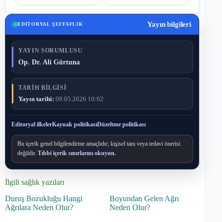
Yayın bilgileri
EDITORYAL ŞEFFAFLIK
YAYIN SORUMLUSU
Op. Dr. Ali Gürtuna
TARIH BILGISI
Yayın tarihi:
09.05.2026 10:02
Editoryal ilkeler
Kaynak politikası
Düzeltme politikası
Bu içerik genel bilgilendirme amaçlıdır; kişisel tanı veya tedavi önerisi
değildir.
Tıbbi içerik sınırlarını okuyun.
İlgili sağlık yazıları
Duruş Bozukluğu Hangi
Boyundan Gelen Ağrı
Ağrılara Neden Olur?
Neden Olur?