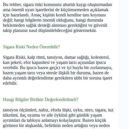
Bu rehber, sigara riski konusunu abartılı kaygı oluşturmadan
ama önemli uyarı işaretlerini de küçümsemeden açıklamak
için hazırlandı. Amaç kişinin kendi kendine tanı koyması
değil; hangi bilgilerin önemli olduğunu, hangi durumda
beklemeden sağlık desteği alınması gerektiğini ve güvenli
takip planının nasıl düşünülebileceğini göstermektir.
Sigara Riski Neden Önemlidir?
Sigara Riski, kalp ritmi, tansiyon, damar sağlığı, kolesterol,
kan şekeri, efor kapasitesi ve yaşam tarzı açısından ipucu
verebilir. Bu ipucu bazen geçici ve iyi huylu bir zorlanmaya,
bazen yaşam tarzı veya stresle ilişkili bir duruma, bazen de
daha ayrıntılı değerlendirme gerektiren tıbbi bir soruna işaret
edebilir.
Hangi Bilgiler Birlikte Değerlendirilmeli?
tansiyon ölçümleri, nabız, eforla ilişki, uyku, stres, sigara, tuz
tüketimi, ilaç uyumu ve aile öyküsü gibi günlük yaşam
ayrıntıları da tabloyu anlamayı kolaylaştırır. Bazen küçük
görünen bir alışkanlık, belirtinin neden arttığını veya neden