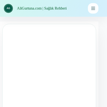
İçeriğe
geç
AliGurtuna.com | Sağlık Rehberi