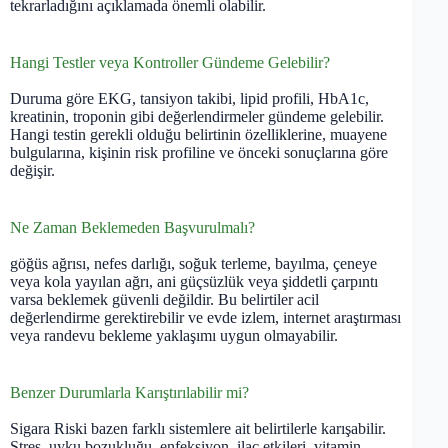
tekrarladığını açıklamada önemli olabilir.
Hangi Testler veya Kontroller Gündeme Gelebilir?
Duruma göre EKG, tansiyon takibi, lipid profili, HbA1c,
kreatinin, troponin gibi değerlendirmeler gündeme gelebilir.
Hangi testin gerekli olduğu belirtinin özelliklerine, muayene
bulgularına, kişinin risk profiline ve önceki sonuçlarına göre
değişir.
Ne Zaman Beklemeden Başvurulmalı?
göğüs ağrısı, nefes darlığı, soğuk terleme, bayılma, çeneye
veya kola yayılan ağrı, ani güçsüzlük veya şiddetli çarpıntı
varsa beklemek güvenli değildir. Bu belirtiler acil
değerlendirme gerektirebilir ve evde izlem, internet araştırması
veya randevu bekleme yaklaşımı uygun olmayabilir.
Benzer Durumlarla Karıştırılabilir mi?
Sigara Riski bazen farklı sistemlere ait belirtilerle karışabilir.
Stres, uyku bozukluğu, enfeksiyon, ilaç etkileri, vitamin