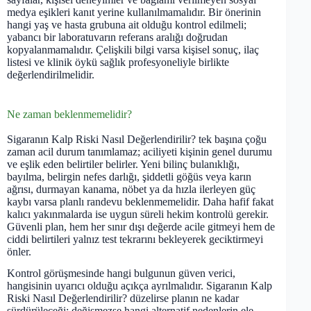
medya eşikleri kanıt yerine kullanılmamalıdır. Bir önerinin
hangi yaş ve hasta grubuna ait olduğu kontrol edilmeli;
yabancı bir laboratuvarın referans aralığı doğrudan
kopyalanmamalıdır. Çelişkili bilgi varsa kişisel sonuç, ilaç
listesi ve klinik öykü sağlık profesyoneliyle birlikte
değerlendirilmelidir.
Ne zaman beklenmemelidir?
Sigaranın Kalp Riski Nasıl Değerlendirilir? tek başına çoğu
zaman acil durum tanımlamaz; aciliyeti kişinin genel durumu
ve eşlik eden belirtiler belirler. Yeni bilinç bulanıklığı,
bayılma, belirgin nefes darlığı, şiddetli göğüs veya karın
ağrısı, durmayan kanama, nöbet ya da hızla ilerleyen güç
kaybı varsa planlı randevu beklenmemelidir. Daha hafif fakat
kalıcı yakınmalarda ise uygun süreli hekim kontrolü gerekir.
Güvenli plan, hem her sınır dışı değerde acile gitmeyi hem de
ciddi belirtileri yalnız test tekrarını bekleyerek geciktirmeyi
önler.
Kontrol görüşmesinde hangi bulgunun güven verici,
hangisinin uyarıcı olduğu açıkça ayrılmalıdır. Sigaranın Kalp
Riski Nasıl Değerlendirilir? düzelirse planın ne kadar
sürdürüleceği; değişmezse hangi alternatif nedenlerin ele