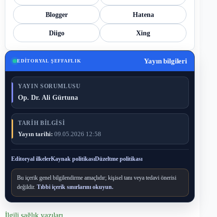
Blogger
Hatena
Diigo
Xing
Yayın bilgileri
EDITORYAL ŞEFFAFLIK
YAYIN SORUMLUSU
Op. Dr. Ali Gürtuna
TARIH BILGISI
Yayın tarihi:
09.05.2026 12:58
Editoryal ilkeler
Kaynak politikası
Düzeltme politikası
Bu içerik genel bilgilendirme amaçlıdır; kişisel tanı veya tedavi önerisi
değildir.
Tıbbi içerik sınırlarını okuyun.
İlgili sağlık yazıları