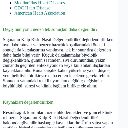
MedlinePlus Heart Diseases
CDC Heart Disease
American Heart Association
Değişimin yönü neden tek sonuçtan daha değerlidir?
Sigaranın Kalp Riski Nasıl Değerlendirilir? değerlendirilirken
aynı laboratuvar ve benzer hazırlık koşullarındaki önceki
sonuçlarla karşılaştırma yapılması, tek bir sınır dışı değerden
daha fazla bilgi verir. Küçük dalgalanmalar biyolojik
değişkenlikten, günün saatinden, sıvı durumundan, yakın
zamanda geçirilen enfeksiyondan veya kullanılan ilaçlardan
kaynaklanabilir. Buna karşılık kalıcı yükselme ya da düşme,
yeni belirtiyle birlikteyse daha erken inceleme gerektirebilir.
Sonucun yanındaki renkli uyarı tanı değildir; değişimin
büyüklüğü, süresi ve klinik bağlam birlikte ele alınır.
Kaynakları değerlendirirken
Resmî sağlık kurumları, uzmanlık dernekleri ve güncel klinik
rehberler Sigaranın Kalp Riski Nasıl Değerlendirilir?
hakkında güvenilir başlangıç kaynaklarıdır. Ürün satışı yapan
sayfalar, kişisel deneyimler ve bağlamı verilmeyen sosyal