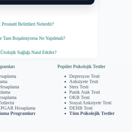
Prostatit Belirtileri Nelerdir?
 Tam Boşalmıyorsa Ne Yapılmalı?
Ürolojik Sağlığı Nasıl Etkiler?
gramları
Popüler Psikolojik Testler
esaplama
Depresyon Testi
lama
Anksiyete Testi
Hesaplama
Stres Testi
plama
Panik Atak Testi
Hesaplama
OKB Testi
Tedavisi
Sosyal Anksiyete Testi
APGAR Hesaplama
DEHB Testi
ama Programları
Tüm Psikolojik Testler