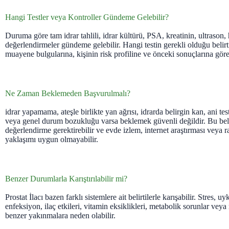
Hangi Testler veya Kontroller Gündeme Gelebilir?
Duruma göre tam idrar tahlili, idrar kültürü, PSA, kreatinin, ultrason, 
değerlendirmeler gündeme gelebilir. Hangi testin gerekli olduğu belirti
muayene bulgularına, kişinin risk profiline ve önceki sonuçlarına göre
Ne Zaman Beklemeden Başvurulmalı?
idrar yapamama, ateşle birlikte yan ağrısı, idrarda belirgin kan, ani testi
veya genel durum bozukluğu varsa beklemek güvenli değildir. Bu belir
değerlendirme gerektirebilir ve evde izlem, internet araştırması veya
yaklaşımı uygun olmayabilir.
Benzer Durumlarla Karıştırılabilir mi?
Prostat İlacı bazen farklı sistemlere ait belirtilerle karışabilir. Stres, 
enfeksiyon, ilaç etkileri, vitamin eksiklikleri, metabolik sorunlar ve
benzer yakınmalara neden olabilir.