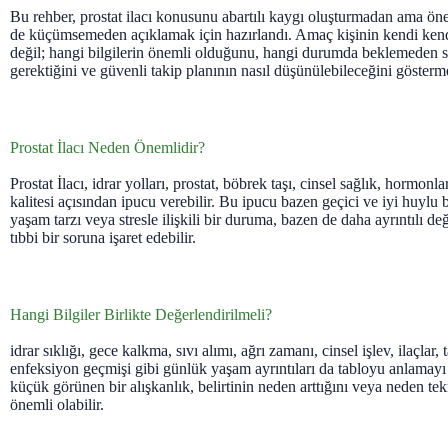
Bu rehber, prostat ilacı konusunu abartılı kaygı oluşturmadan ama önem
de küçümsemeden açıklamak için hazırlandı. Amaç kişinin kendi ken
değil; hangi bilgilerin önemli olduğunu, hangi durumda beklemeden sa
gerektiğini ve güvenli takip planının nasıl düşünülebileceğini gösterme
Prostat İlacı Neden Önemlidir?
Prostat İlacı, idrar yolları, prostat, böbrek taşı, cinsel sağlık, hormon
kalitesi açısından ipucu verebilir. Bu ipucu bazen geçici ve iyi huylu
yaşam tarzı veya stresle ilişkili bir duruma, bazen de daha ayrıntılı d
tıbbi bir soruna işaret edebilir.
Hangi Bilgiler Birlikte Değerlendirilmeli?
idrar sıklığı, gece kalkma, sıvı alımı, ağrı zamanı, cinsel işlev, ilaçlar,
enfeksiyon geçmişi gibi günlük yaşam ayrıntıları da tabloyu anlamayı 
küçük görünen bir alışkanlık, belirtinin neden arttığını veya neden te
önemli olabilir.