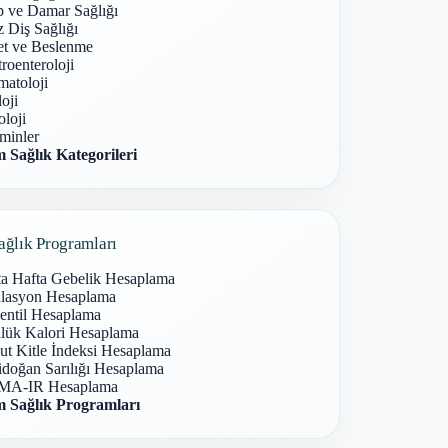
p ve Damar Sağlığı
 Diş Sağlığı
et ve Beslenme
roenteroloji
atoloji
oji
loji
minler
 Sağlık Kategorileri
ağlık Programları
ta Hafta Gebelik Hesaplama
lasyon Hesaplama
entil Hesaplama
lük Kalori Hesaplama
ut Kitle İndeksi Hesaplama
idoğan Sarılığı Hesaplama
A-IR Hesaplama
 Sağlık Programları