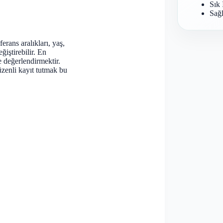
Sık 
Sağl
rans aralıkları, yaş,
ğiştirebilir. En
e değerlendirmektir.
zenli kayıt tutmak bu