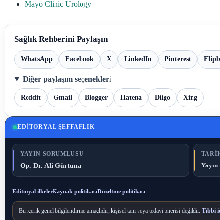
Mayo Clinic Urology
Sağlık Rehberini Paylaşın
WhatsApp
Facebook
X
LinkedIn
Pinterest
Flip
Diğer paylaşım seçenekleri
Reddit
Gmail
Blogger
Hatena
Diigo
Xing
EDITORYAL ŞEFFAFLIK
YAYIN SORUMLUSU
TARIH
Op. Dr. Ali Gürtuna
Yayın 
Editoryal ilkeler
Kaynak politikası
Düzeltme politikası
Bu içerik genel bilgilendirme amaçlıdır; kişisel tanı veya tedavi önerisi değildir.
Tıbbi i