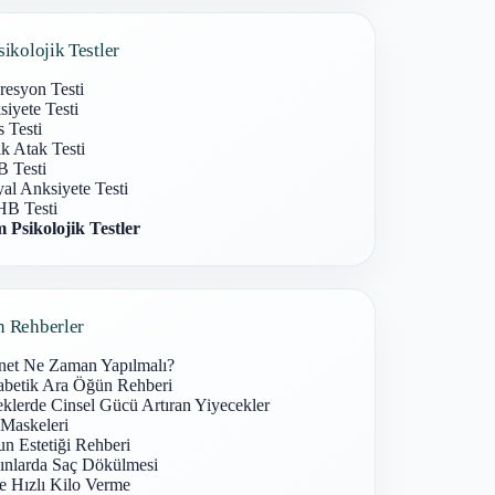
sikolojik Testler
resyon Testi
iyete Testi
s Testi
k Atak Testi
 Testi
al Anksiyete Testi
B Testi
 Psikolojik Testler
n Rehberler
net Ne Zaman Yapılmalı?
abetik Ara Öğün Rehberi
klerde Cinsel Gücü Artıran Yiyecekler
 Maskeleri
n Estetiği Rehberi
ınlarda Saç Dökülmesi
e Hızlı Kilo Verme