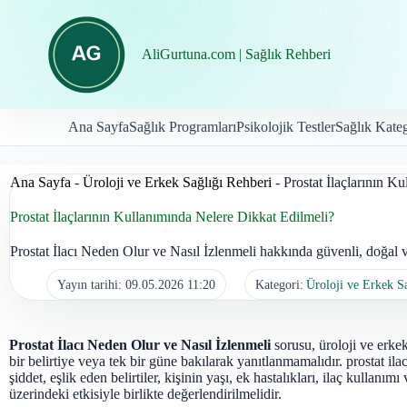
İçeriğe
geç
AliGurtuna.com | Sağlık Rehberi
Ana Sayfa
Sağlık Programları
Psikolojik Testler
Sağlık Kateg
Ana Sayfa
-
Üroloji ve Erkek Sağlığı Rehberi
-
Prostat İlaçlarının K
Prostat İlaçlarının Kullanımında Nelere Dikkat Edilmeli?
Prostat İlacı Neden Olur ve Nasıl İzlenmeli hakkında güvenli, doğal v
Yayın tarihi:
09.05.2026 11:20
Kategori:
Üroloji ve Erkek S
Prostat İlacı Neden Olur ve Nasıl İzlenmeli
sorusu, üroloji ve erkek
bir belirtiye veya tek bir güne bakılarak yanıtlanmamalıdır. prostat ila
şiddet, eşlik eden belirtiler, kişinin yaşı, ek hastalıkları, ilaç kullanı
üzerindeki etkisiyle birlikte değerlendirilmelidir.