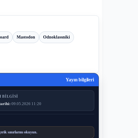
board
Mastodon
Odnoklassniki
Yayın bilgileri
 BILGISI
tarihi:
09.05.2026 11:20
çerik sınırlarını okuyun.