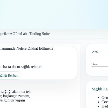
orileri
AGProLabs Trading Suite
ullanımında Nelere Dikkat Edilmeli?
Ara
e hasta dostu sağlık rehberi.
Sonuç
ağlığı Rehberi
bulunamad
Sağlık Ka
 sağlığı alanında tek
cı; başlangıç zamanı,
Gen
mı ve günlük yaşam
Çoc
Kadı