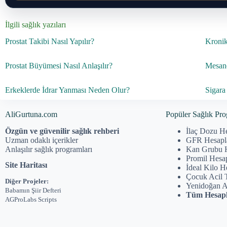
İlgili sağlık yazıları
Prostat Takibi Nasıl Yapılır?
Kronik 
Prostat Büyümesi Nasıl Anlaşılır?
Mesane
Erkeklerde İdrar Yanması Neden Olur?
Sigara 
AliGurtuna.com
Popüler Sağlık Pro
Özgün ve güvenilir sağlık rehberi
İlaç Dozu H
Uzman odaklı içerikler
GFR Hesap
Anlaşılır sağlık programları
Kan Grubu 
Promil Hesa
Site Haritası
İdeal Kilo 
Çocuk Acil 
Diğer Projeler:
Yenidoğan 
Babamın Şiir Defteri
Tüm Hesapl
AGProLabs Scripts