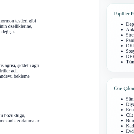
Popüler P
hormon testleri gibi
Dep
nin özelliklerine,
Anks
 değişir.
Stre
Pani
OKB
Sosy
DEH
Tüm
s ağrısı, şiddetli ağrı
tiler acil
 randevu bekleme
Öne Çıka
Sün
Diy
Erke
Cilt
uyku bozukluğu,
Buru
ya mekanik zorlanmalar
Kad
Evd