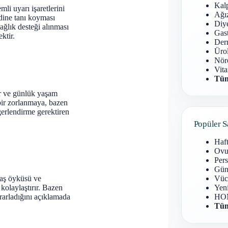
Kal
li uyarı işaretlerini
Ağız
dine tanı koyması
Diy
ğlık desteği alınması
Gast
ktir.
Derm
Ürol
Nöro
Vita
Tüm
lar ve günlük yaşam
 bir zorlanmaya, bazen
eğerlendirme gerektiren
Popüler S
Haf
Ovu
Pers
Gün
 taş öyküsü ve
Vüc
kolaylaştırır. Bazen
Yen
krarladığını açıklamada
HOM
Tüm