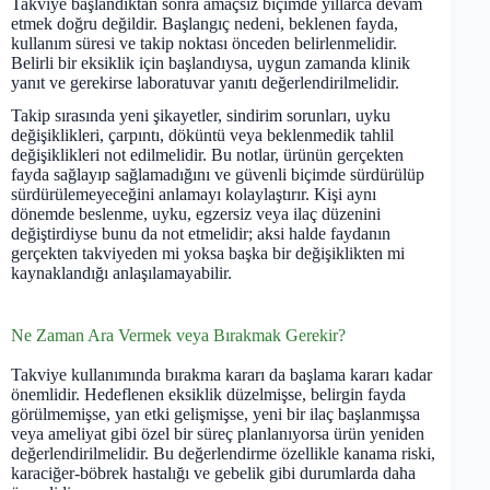
Takviye başlandıktan sonra amaçsız biçimde yıllarca devam
etmek doğru değildir. Başlangıç nedeni, beklenen fayda,
kullanım süresi ve takip noktası önceden belirlenmelidir.
Belirli bir eksiklik için başlandıysa, uygun zamanda klinik
yanıt ve gerekirse laboratuvar yanıtı değerlendirilmelidir.
Takip sırasında yeni şikayetler, sindirim sorunları, uyku
değişiklikleri, çarpıntı, döküntü veya beklenmedik tahlil
değişiklikleri not edilmelidir. Bu notlar, ürünün gerçekten
fayda sağlayıp sağlamadığını ve güvenli biçimde sürdürülüp
sürdürülemeyeceğini anlamayı kolaylaştırır. Kişi aynı
dönemde beslenme, uyku, egzersiz veya ilaç düzenini
değiştirdiyse bunu da not etmelidir; aksi halde faydanın
gerçekten takviyeden mi yoksa başka bir değişiklikten mi
kaynaklandığı anlaşılamayabilir.
Ne Zaman Ara Vermek veya Bırakmak Gerekir?
Takviye kullanımında bırakma kararı da başlama kararı kadar
önemlidir. Hedeflenen eksiklik düzelmişse, belirgin fayda
görülmemişse, yan etki gelişmişse, yeni bir ilaç başlanmışsa
veya ameliyat gibi özel bir süreç planlanıyorsa ürün yeniden
değerlendirilmelidir. Bu değerlendirme özellikle kanama riski,
karaciğer-böbrek hastalığı ve gebelik gibi durumlarda daha