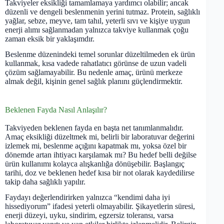
Takviyeler eksikliği tamamlamaya yardımcı olabilir; ancak
düzenli ve dengeli beslenmenin yerini tutmaz. Protein, sağlıklı
yağlar, sebze, meyve, tam tahıl, yeterli sıvı ve kişiye uygun
enerji alımı sağlanmadan yalnızca takviye kullanmak çoğu
zaman eksik bir yaklaşımdır.
Beslenme düzenindeki temel sorunlar düzeltilmeden ek ürün
kullanmak, kısa vadede rahatlatıcı görünse de uzun vadeli
çözüm sağlamayabilir. Bu nedenle amaç, ürünü merkeze
almak değil, kişinin genel sağlık planını güçlendirmektir.
Beklenen Fayda Nasıl Anlaşılır?
Takviyeden beklenen fayda en başta net tanımlanmalıdır.
Amaç eksikliği düzeltmek mi, belirli bir laboratuvar değerini
izlemek mi, beslenme açığını kapatmak mı, yoksa özel bir
dönemde artan ihtiyacı karşılamak mı? Bu hedef belli değilse
ürün kullanımı kolayca alışkanlığa dönüşebilir. Başlangıç
tarihi, doz ve beklenen hedef kısa bir not olarak kaydedilirse
takip daha sağlıklı yapılır.
Faydayı değerlendirirken yalnızca “kendimi daha iyi
hissediyorum” ifadesi yeterli olmayabilir. Şikayetlerin süresi,
enerji düzeyi, uyku, sindirim, egzersiz toleransı, varsa