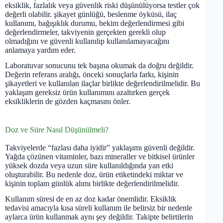
eksiklik, fazlalık veya güvenlik riski düşünülüyorsa testler çok
değerli olabilir. şikayet günlüğü, beslenme öyküsü, ilaç
kullanımı, bağışıklık durumu, hekim değerlendirmesi gibi
değerlendirmeler, takviyenin gerçekten gerekli olup
olmadığını ve güvenli kullanılıp kullanılamayacağını
anlamaya yardım eder.
Laboratuvar sonucunu tek başına okumak da doğru değildir.
Değerin referans aralığı, önceki sonuçlarla farkı, kişinin
şikayetleri ve kullanılan ilaçlar birlikte değerlendirilmelidir. Bu
yaklaşım gereksiz ürün kullanımını azaltırken gerçek
eksikliklerin de gözden kaçmasını önler.
Doz ve Süre Nasıl Düşünülmeli?
Takviyelerde “fazlası daha iyidir” yaklaşımı güvenli değildir.
Yağda çözünen vitaminler, bazı mineraller ve bitkisel ürünler
yüksek dozda veya uzun süre kullanıldığında yan etki
oluşturabilir. Bu nedenle doz, ürün etiketindeki miktar ve
kişinin toplam günlük alımı birlikte değerlendirilmelidir.
Kullanım süresi de en az doz kadar önemlidir. Eksiklik
tedavisi amacıyla kısa süreli kullanım ile belirsiz bir nedenle
aylarca ürün kullanmak aynı şey değildir. Takipte belirtilerin