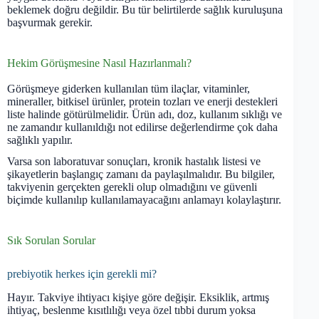
beklemek doğru değildir. Bu tür belirtilerde sağlık kuruluşuna
başvurmak gerekir.
Hekim Görüşmesine Nasıl Hazırlanmalı?
Görüşmeye giderken kullanılan tüm ilaçlar, vitaminler,
mineraller, bitkisel ürünler, protein tozları ve enerji destekleri
liste halinde götürülmelidir. Ürün adı, doz, kullanım sıklığı ve
ne zamandır kullanıldığı not edilirse değerlendirme çok daha
sağlıklı yapılır.
Varsa son laboratuvar sonuçları, kronik hastalık listesi ve
şikayetlerin başlangıç zamanı da paylaşılmalıdır. Bu bilgiler,
takviyenin gerçekten gerekli olup olmadığını ve güvenli
biçimde kullanılıp kullanılamayacağını anlamayı kolaylaştırır.
Sık Sorulan Sorular
prebiyotik herkes için gerekli mi?
Hayır. Takviye ihtiyacı kişiye göre değişir. Eksiklik, artmış
ihtiyaç, beslenme kısıtlılığı veya özel tıbbi durum yoksa