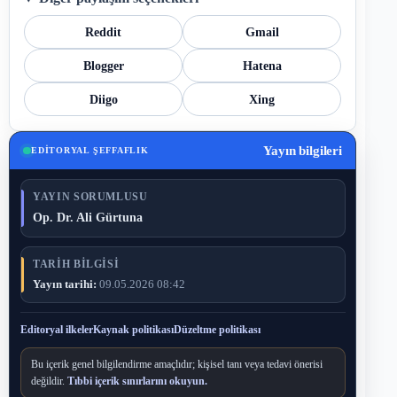
Reddit
Gmail
Blogger
Hatena
Diigo
Xing
Yayın bilgileri
EDITORYAL ŞEFFAFLIK
YAYIN SORUMLUSU
Op. Dr. Ali Gürtuna
TARIH BILGISI
Yayın tarihi:
09.05.2026 08:42
Editoryal ilkeler
Kaynak politikası
Düzeltme politikası
Bu içerik genel bilgilendirme amaçlıdır; kişisel tanı veya tedavi önerisi
değildir.
Tıbbi içerik sınırlarını okuyun.