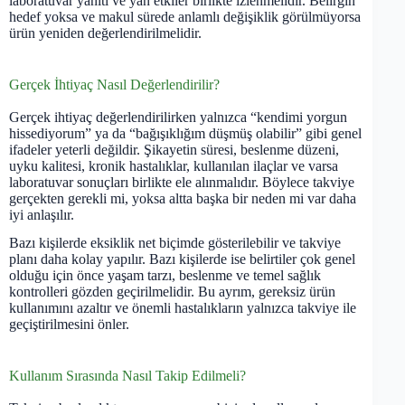
laboratuvar yanıtı ve yan etkiler birlikte izlenmelidir. Belirgin
hedef yoksa ve makul sürede anlamlı değişiklik görülmüyorsa
ürün yeniden değerlendirilmelidir.
Gerçek İhtiyaç Nasıl Değerlendirilir?
Gerçek ihtiyaç değerlendirilirken yalnızca “kendimi yorgun
hissediyorum” ya da “bağışıklığım düşmüş olabilir” gibi genel
ifadeler yeterli değildir. Şikayetin süresi, beslenme düzeni,
uyku kalitesi, kronik hastalıklar, kullanılan ilaçlar ve varsa
laboratuvar sonuçları birlikte ele alınmalıdır. Böylece takviye
gerçekten gerekli mi, yoksa altta başka bir neden mi var daha
iyi anlaşılır.
Bazı kişilerde eksiklik net biçimde gösterilebilir ve takviye
planı daha kolay yapılır. Bazı kişilerde ise belirtiler çok genel
olduğu için önce yaşam tarzı, beslenme ve temel sağlık
kontrolleri gözden geçirilmelidir. Bu ayrım, gereksiz ürün
kullanımını azaltır ve önemli hastalıkların yalnızca takviye ile
geçiştirilmesini önler.
Kullanım Sırasında Nasıl Takip Edilmeli?