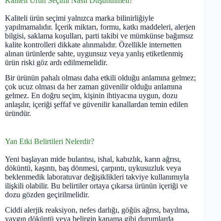
Kaliteli Ürün Seçimi Nasıl Düşünülmeli?
Kaliteli ürün seçimi yalnızca marka bilinirliğiyle
yapılmamalıdır. İçerik miktarı, formu, katkı maddeleri, alerjen
bilgisi, saklama koşulları, parti takibi ve mümkünse bağımsız
kalite kontrolleri dikkate alınmalıdır. Özellikle internetten
alınan ürünlerde sahte, uygunsuz veya yanlış etiketlenmiş
ürün riski göz ardı edilmemelidir.
Bir ürünün pahalı olması daha etkili olduğu anlamına gelmez;
çok ucuz olması da her zaman güvenilir olduğu anlamına
gelmez. En doğru seçim, kişinin ihtiyacına uygun, dozu
anlaşılır, içeriği şeffaf ve güvenilir kanallardan temin edilen
üründür.
Yan Etki Belirtileri Nelerdir?
Yeni başlayan mide bulantısı, ishal, kabızlık, karın ağrısı,
döküntü, kaşıntı, baş dönmesi, çarpıntı, uykusuzluk veya
beklenmedik laboratuvar değişiklikleri takviye kullanımıyla
ilişkili olabilir. Bu belirtiler ortaya çıkarsa ürünün içeriği ve
dozu gözden geçirilmelidir.
Ciddi alerjik reaksiyon, nefes darlığı, göğüs ağrısı, bayılma,
yaygın döküntü veya belirgin kanama gibi durumlarda