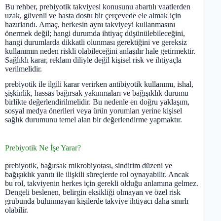
Bu rehber, prebiyotik takviyesi konusunu abartılı vaatlerden
uzak, güvenli ve hasta dostu bir çerçevede ele almak için
hazırlandı. Amaç, herkesin aynı takviyeyi kullanmasını
önermek değil; hangi durumda ihtiyaç düşünülebileceğini,
hangi durumlarda dikkatli olunması gerektiğini ve gereksiz
kullanımın neden riskli olabileceğini anlaşılır hale getirmektir.
Sağlıklı karar, reklam diliyle değil kişisel risk ve ihtiyaçla
verilmelidir.
prebiyotik ile ilgili karar verirken antibiyotik kullanımı, ishal,
şişkinlik, hassas bağırsak yakınmaları ve bağışıklık durumu
birlikte değerlendirilmelidir. Bu nedenle en doğru yaklaşım,
sosyal medya önerileri veya ürün yorumları yerine kişisel
sağlık durumunu temel alan bir değerlendirme yapmaktır.
Prebiyotik Ne İşe Yarar?
prebiyotik, bağırsak mikrobiyotası, sindirim düzeni ve
bağışıklık yanıtı ile ilişkili süreçlerde rol oynayabilir. Ancak
bu rol, takviyenin herkes için gerekli olduğu anlamına gelmez.
Dengeli beslenen, belirgin eksikliği olmayan ve özel risk
grubunda bulunmayan kişilerde takviye ihtiyacı daha sınırlı
olabilir.