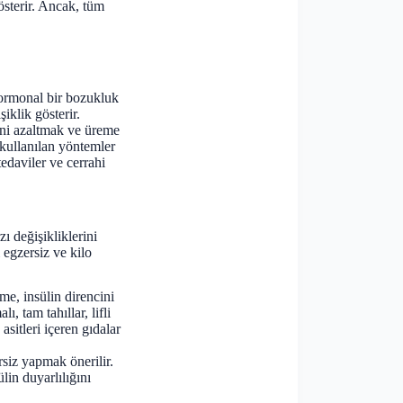
österir. Ancak, tüm
ormonal bir bozukluk
iklik gösterir.
rini azaltmak ve üreme
 kullanılan yöntemler
tedaviler ve cerrahi
ı değişikliklerini
 egzersiz ve kilo
e, insülin direncini
, tam tahıllar, lifli
sitleri içeren gıdalar
siz yapmak önerilir.
lin duyarlılığını