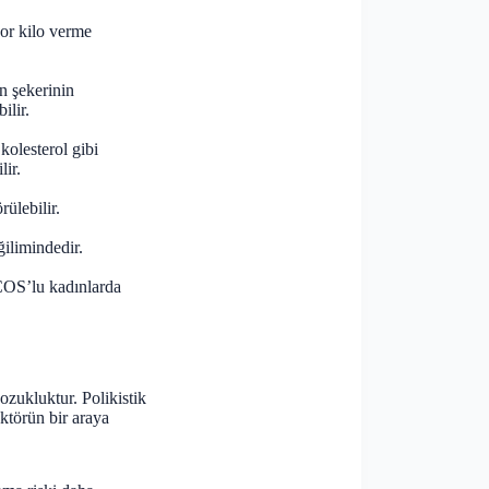
zor kilo verme
an şekerinin
ilir.
kolesterol gibi
lir.
rülebilir.
ilimindedir.
PCOS’lu kadınlarda
ozukluktur. Polikistik
ktörün bir araya