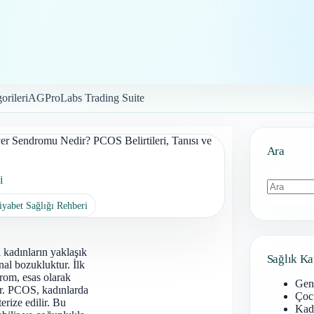
orileri
AGProLabs Trading Suite
ver Sendromu Nedir? PCOS Belirtileri, Tanısı ve
Ara
i
iyabet Sağlığı Rehberi
Sonuç
bulunamad
kadınların yaklaşık
Sağlık Ka
al bozukluktur. İlk
rom, esas olarak
Gen
dur. PCOS, kadınlarda
Çoc
erize edilir. Bu
Kadı