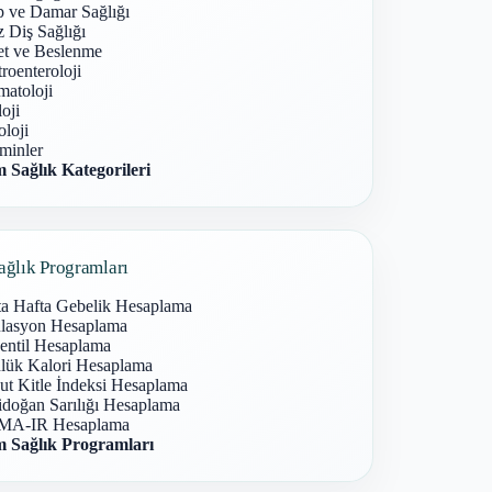
p ve Damar Sağlığı
 Diş Sağlığı
et ve Beslenme
roenteroloji
atoloji
oji
loji
minler
 Sağlık Kategorileri
ağlık Programları
ta Hafta Gebelik Hesaplama
lasyon Hesaplama
entil Hesaplama
lük Kalori Hesaplama
ut Kitle İndeksi Hesaplama
idoğan Sarılığı Hesaplama
A-IR Hesaplama
 Sağlık Programları