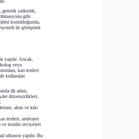
ir.
 genetik yatkınlık,
ombinasyonu gibi
teşhisi konulduğunda,
esyoneli ile görüşmek
k yapılır. Ancak,
nekolog veya
omları, kan testleri
de kullanılan
sında ilk adım,
det düzensizlikleri,
.
ylenme, akne ve kilo
an testleri, androjen
 ve insülin seviyeleri
nal ultrason yapılır. Bu