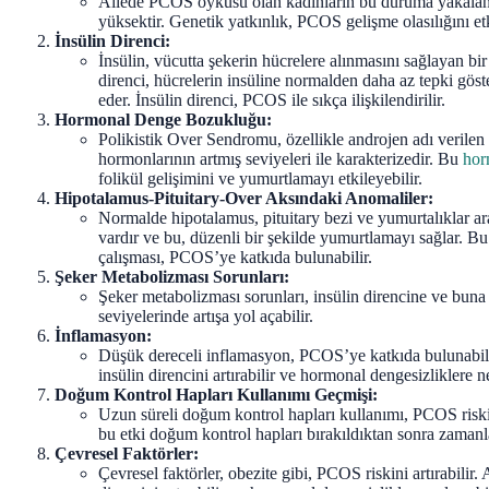
Ailede PCOS öyküsü olan kadınların bu duruma yakalan
yüksektir. Genetik yatkınlık, PCOS gelişme olasılığını etk
İnsülin Direnci:
İnsülin, vücutta şekerin hücrelere alınmasını sağlayan bi
direnci, hücrelerin insüline normalden daha az tepki gös
eder. İnsülin direnci, PCOS ile sıkça ilişkilendirilir.
Hormonal Denge Bozukluğu:
Polikistik Over Sendromu, özellikle androjen adı verilen 
hormonlarının artmış seviyeleri ile karakterizedir. Bu
hor
folikül gelişimini ve yumurtlamayı etkileyebilir.
Hipotalamus-Pituitary-Over Aksındaki Anomaliler:
Normalde hipotalamus, pituitary bezi ve yumurtalıklar a
vardır ve bu, düzenli bir şekilde yumurtlamayı sağlar. Bu
çalışması, PCOS’ye katkıda bulunabilir.
Şeker Metabolizması Sorunları:
Şeker metabolizması sorunları, insülin direncine ve buna
seviyelerinde artışa yol açabilir.
İnflamasyon:
Düşük dereceli inflamasyon, PCOS’ye katkıda bulunabili
insülin direncini artırabilir ve hormonal dengesizliklere n
Doğum Kontrol Hapları Kullanımı Geçmişi:
Uzun süreli doğum kontrol hapları kullanımı, PCOS riskin
bu etki doğum kontrol hapları bırakıldıktan sonra zamanla
Çevresel Faktörler:
Çevresel faktörler, obezite gibi, PCOS riskini artırabilir. A