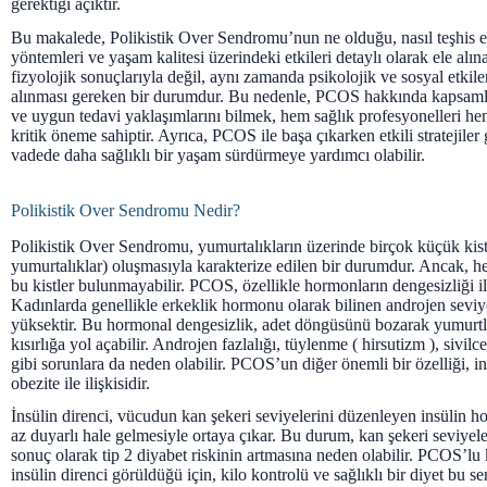
gerektiği açıktır.
Bu makalede, Polikistik Over Sendromu’nun ne olduğu, nasıl teşhis ed
yöntemleri ve yaşam kalitesi üzerindeki etkileri detaylı olarak ele alı
fizyolojik sonuçlarıyla değil, aynı zamanda psikolojik ve sosyal etkile
alınması gereken bir durumdur. Bu nedenle, PCOS hakkında kapsamlı
ve uygun tedavi yaklaşımlarını bilmek, hem sağlık profesyonelleri hem
kritik öneme sahiptir. Ayrıca, PCOS ile başa çıkarken etkili stratejiler
vadede daha sağlıklı bir yaşam sürdürmeye yardımcı olabilir.
Polikistik Over Sendromu Nedir?
Polikistik Over Sendromu, yumurtalıkların üzerinde birçok küçük kist 
yumurtalıklar) oluşmasıyla karakterize edilen bir durumdur. Ancak, 
bu kistler bulunmayabilir. PCOS, özellikle hormonların dengesizliği il
Kadınlarda genellikle erkeklik hormonu olarak bilinen androjen sevi
yüksektir. Bu hormonal dengesizlik, adet döngüsünü bozarak yumurtl
kısırlığa yol açabilir. Androjen fazlalığı, tüylenme ( hirsutizm ), sivil
gibi sorunlara da neden olabilir. PCOS’un diğer önemli bir özelliği, in
obezite ile ilişkisidir.
İnsülin direnci, vücudun kan şekeri seviyelerini düzenleyen insülin 
az duyarlı hale gelmesiyle ortaya çıkar. Bu durum, kan şekeri seviyel
sonuç olarak tip 2 diyabet riskinin artmasına neden olabilir. PCOS’lu
insülin direnci görüldüğü için, kilo kontrolü ve sağlıklı bir diyet bu