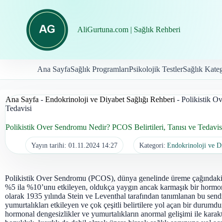
İçeriğe
geç
AliGurtuna.com | Sağlık Rehberi
Ana Sayfa
Sağlık Programları
Psikolojik Testler
Sağlık Kateg
Ana Sayfa
-
Endokrinoloji ve Diyabet Sağlığı Rehberi
-
Polikistik O
Tedavisi
Polikistik Over Sendromu Nedir? PCOS Belirtileri, Tanısı ve Tedavis
Yayın tarihi:
01.11.2024 14:27
Kategori:
Endokrinoloji ve D
Polikistik Over Sendromu (PCOS), dünya genelinde üreme çağındaki 
%5 ila %10’unu etkileyen, oldukça yaygın ancak karmaşık bir hormon
olarak 1935 yılında Stein ve Leventhal tarafından tanımlanan bu send
yumurtalıkları etkileyen ve çok çeşitli belirtilere yol açan bir durum
hormonal dengesizlikler ve yumurtalıkların anormal gelişimi ile karakt