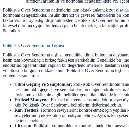
direncini artırabilir ve hormonal dengesizliklere yol açabil
Polikistik Over Sendromu nedenlerini tam olarak anlamak zor olsa da,
hormonal dengesizlikler, insülin direnci ve çevresel faktörlerin bir k
faktörlerin rol oynadığı düşünülmektedir. Polikistik Over Sendromu 
bireysel duruma uygun bir tedavi planı belirlemek için bir sağlık prof
önemlidir.
Polikistik Over Sendromu Teşhisi
Polikistik Over Sendromu teşhisi, genellikle klinik bulgulara dayanara
kesin tanı koymak için birkaç farklı test gerekebilir. Genellikle bir ji
endokrinolog tarafından yapılan bu değerlendirmelerde, hastanın sempt
ve ultrason bulguları dikkate alınır. Polikistik Over Sendromu teşhisin
yöntemler şunlardır:
Tıbbi Geçmiş ve Semptomlar
: Polikistik Over Sendromu tanı
hastanın tıbbi geçmişi ve semptomlarının değerlendirilmesidir. A
tüylenme ve kilo alma gibi belirtiler genellikle dikkatle incelenir
Fiziksel Muayene
: Fiziksel muayene sırasında doktor, aşırı tü
gibi Polikistik Over Sendromu belirtilerini değerlendirebilir.
Kan Testleri
: Hormon seviyelerini kontrol etmek için yapılan k
seviyelerinin yüksek olup olmadığını belirler. Ayrıca, kan şekeri
de incelenebilir.
Ultrason
: Polikistik yumurtalıkları kontrol etmek için transvaji