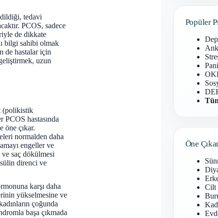
ildiği, tedavi
Popüler P
nacaktır. PCOS, sadece
riyle de dikkate
Dep
 bilgi sahibi olmak
Anks
 de hastalar için
Stre
 geliştirmek, uzun
Pani
OKB
Sosy
DEH
Tüm
(polikistik
her PCOS hastasında
e öne çıkar.
yeleri normalden daha
Öne Çıka
amayı engeller ve
ce ve saç dökülmesi
Sün
sülin direnci ve
Diy
Erke
hormonuna karşı daha
Cilt
erinin yükselmesine ve
Buru
 kadınların çoğunda
Kad
 sendromla başa çıkmada
Evd