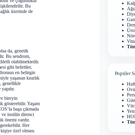
abilir ve çoğunlukla
Kal
işkilendirilir. Bu
Ağız
ağlık üzerinde de
Diy
Gast
Derm
Ürol
Nöro
Vita
Tüm
lsa da, genetik
dir. Bu sendrom,
detli olabilmektedir.
i gibi belirtiler,
ndromun en belirgin
Popüler S
iyle yaşanan kısırlık
 genellikle
Haf
yapılır.
Ovu
Pers
ve bireyin
Gün
ik gösterebilir. Yaşam
Vüc
, PCOS’la başa çıkmada
Yen
 ve insülin direnci
HOM
ük önemi vardır.
Tüm
gerekebilir. Her
kişiye özel olması