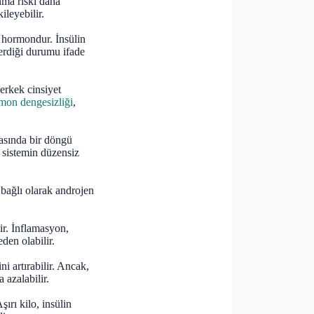
ma riski daha
ileyebilir.
r hormondur. İnsülin
terdiği durumu ifade
erkek cinsiyet
mon dengesizliği
,
rasında bir döngü
 sistemin düzensiz
 bağlı olarak androjen
r. İnflamasyon,
eden olabilir.
i artırabilir. Ancak,
 azalabilir.
şırı kilo, insülin