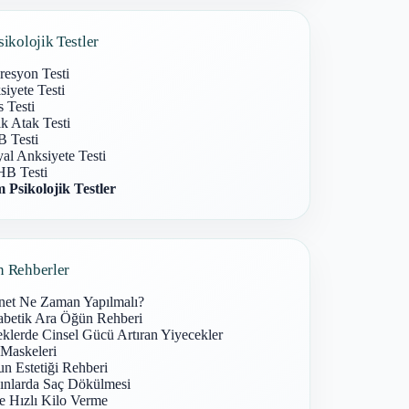
sikolojik Testler
resyon Testi
iyete Testi
s Testi
k Atak Testi
 Testi
al Anksiyete Testi
B Testi
 Psikolojik Testler
n Rehberler
net Ne Zaman Yapılmalı?
abetik Ara Öğün Rehberi
klerde Cinsel Gücü Artıran Yiyecekler
 Maskeleri
n Estetiği Rehberi
ınlarda Saç Dökülmesi
e Hızlı Kilo Verme