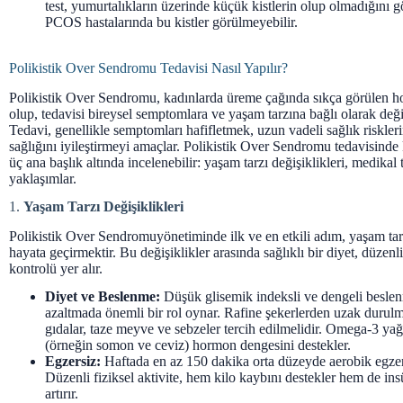
test, yumurtalıkların üzerinde küçük kistlerin olup olmadığını g
PCOS hastalarında bu kistler görülmeyebilir.
Polikistik Over Sendromu Tedavisi Nasıl Yapılır?
Polikistik Over Sendromu, kadınlarda üreme çağında sıkça görülen h
olup, tedavisi bireysel semptomlara ve yaşam tarzına bağlı olarak değiş
Tedavi, genellikle semptomları hafifletmek, uzun vadeli sağlık riskle
sağlığını iyileştirmeyi amaçlar. Polikistik Over Sendromu tedavisinde
üç ana başlık altında incelenebilir: yaşam tarzı değişiklikleri, medikal 
yaklaşımlar.
1.
Yaşam Tarzı Değişiklikleri
Polikistik Over Sendromuyönetiminde ilk ve en etkili adım, yaşam tarz
hayata geçirmektir. Bu değişiklikler arasında sağlıklı bir diyet, düzenli
kontrolü yer alır.
Diyet ve Beslenme:
Düşük glisemik indeksli ve dengeli beslenm
azaltmada önemli bir rol oynar. Rafine şekerlerden uzak durulmalı
gıdalar, taze meyve ve sebzeler tercih edilmelidir. Omega-3 yağ a
(örneğin somon ve ceviz) hormon dengesini destekler.
Egzersiz:
Haftada en az 150 dakika orta düzeyde aerobik egzer
Düzenli fiziksel aktivite, hem kilo kaybını destekler hem de insü
artırır.