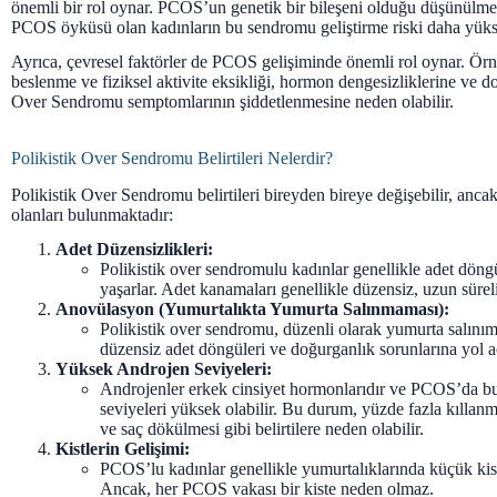
önemli bir rol oynar. PCOS’un genetik bir bileşeni olduğu düşünülmek
PCOS öyküsü olan kadınların bu sendromu geliştirme riski daha yükse
Ayrıca, çevresel faktörler de PCOS gelişiminde önemli rol oynar. Örneğ
beslenme ve fiziksel aktivite eksikliği, hormon dengesizliklerine ve do
Over Sendromu semptomlarının şiddetlenmesine neden olabilir.
Polikistik Over Sendromu Belirtileri Nelerdir?
Polikistik Over Sendromu belirtileri bireyden bireye değişebilir, anca
olanları bulunmaktadır:
Adet Düzensizlikleri:
Polikistik over sendromulu kadınlar genellikle adet döng
yaşarlar. Adet kanamaları genellikle düzensiz, uzun süreli 
Anovülasyon (Yumurtalıkta Yumurta Salınmaması):
Polikistik over sendromu, düzenli olarak yumurta salınımı
düzensiz adet döngüleri ve doğurganlık sorunlarına yol aç
Yüksek Androjen Seviyeleri:
Androjenler erkek cinsiyet hormonlarıdır ve PCOS’da b
seviyeleri yüksek olabilir. Bu durum, yüzde fazla kıllanma
ve saç dökülmesi gibi belirtilere neden olabilir.
Kistlerin Gelişimi:
PCOS’lu kadınlar genellikle yumurtalıklarında küçük kistle
Ancak, her PCOS vakası bir kiste neden olmaz.