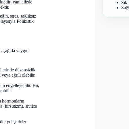
tedir; yani ailede
Sık 
ktir.
Sağl
in, stres, sağlıksız
layısıyla Polikistik
k aşağıda yaygın
ülerinde düzensizlik
veya ağrılı olabilir.
nı engelleyebilir. Bu,
abilir.
u hormonların
 (hirsutizm), sivilce
r geliştirirler.