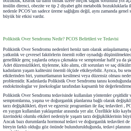
bozukluk, kısırlık da dahil olmak üzere birçok sağlık sorununa yol aç
insülin direnci, obezite ve tip 2 diyabet gibi metabolik bozukluklarla il
nedenle PCOS’un sadece üreme sağlığını değil, aynı zamanda genel s
büyük bir etkisi vardır.
Polikistik Over Sendromu Nedir? PCOS Belirtileri ve Tedavisi
Polikistik Over Sendromu nedenleri henüz tam olarak anlaşılamamış o
yatkınlık ve çevresel faktörlerin önemli roller oynadığı düşünülmekte
genellikle genç yaşlarda ortaya çıkmakta ve semptomlar hafif ya da şid
Adet düzensizlikleri, tüylenme, kilo alımı, cilt sorunları ve saç dökülmes
kadınların yaşam kalitesini önemli ölçüde etkileyebilir. Ayrıca, bu se
etkilerinden biri, yumurtlamanın kesilmesi veya düzensiz olması neden
problemidir. Kadınlarda Polikistik Over Sendromu tanısı konduğunda,
endokrinologlar ve jinekologlar tarafından kapsamlı bir değerlendirme 
Polikistik Over Sendromu tedavisinde kullanılan yöntemler çeşitlidir 
semptomlarına, yaşına ve doğurganlık planlarına bağlı olarak değişikl
tarzı değişiklikleri, diyet ve egzersiz programları ile ilaç tedavileri 
en yaygın kullanılan yaklaşımlar arasında yer alır. Özellikle kilo kaybı
üzerindeki olumlu etkileri nedeniyle yaşam tarzı değişikliklerinin büy
Ancak bazı durumlarda hormonal tedavi ve doğurganlık tedavileri de 
bireyin farklı olduğu göz önünde bulundurulduğunda, tedavi planının 