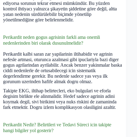
ediyorsa sorunun tekrar etmesi mümkündür. Bu yüzden
kontrol ihtiyacı yalnızca şikayetin şiddetine göre değil, altta
yatan nedenin sürdürülebilir biçimde yönetilip
yönetilmediğine göre belirlenmelidir.
Perikardit neden gogus agrisinin farkli ama onemli
nedenlerinden biri olarak dusunulmelidir?
Perikardit kalbi saran zar yapilarinin iltihabidir ve agrinin
nefesle artmasi, oturunca azalmasi gibi ipuclariyla bazi diger
gogus agrilarindan ayrilabilir. Ancak benzer yakinmalar baska
ciddi nedenlerle de ortusabilecegi icin sistematik
degerlendirme gerekir. Bu nedenle sadece yas veya ilk
gorunum uzerinden hafife almak dogru olmaz.
Takipte EKG, iltihap belirtecleri, eko bulgulari ve eforla
degisim birlikte ele alinmalidir. Hedef sadece agrinin adini
koymak degil, sivi birikimi veya nuks riskini de zamaninda
fark etmektir. Dogru izlem komplikasyon olasiligini azaltir.
Perikardit Nedir? Belirtileri ve Tedavi Süreci icin takipte
hangi bilgiler yol gosterir?