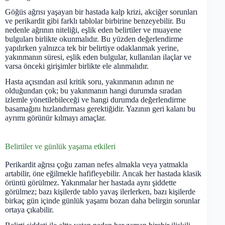
Göğüs ağrısı yaşayan bir hastada kalp krizi, akciğer sorunları
ve perikardit gibi farklı tablolar birbirine benzeyebilir. Bu
nedenle ağrının niteliği, eşlik eden belirtiler ve muayene
bulguları birlikte okunmalıdır. Bu yüzden değerlendirme
yapılırken yalnızca tek bir belirtiye odaklanmak yerine,
yakınmanın süresi, eşlik eden bulgular, kullanılan ilaçlar ve
varsa önceki girişimler birlikte ele alınmalıdır.
Hasta açısından asıl kritik soru, yakınmanın adının ne
olduğundan çok; bu yakınmanın hangi durumda sıradan
izlemle yönetilebileceği ve hangi durumda değerlendirme
basamağını hızlandırması gerektiğidir. Yazının geri kalanı bu
ayrımı görünür kılmayı amaçlar.
Belirtiler ve günlük yaşama etkileri
Perikardit ağrısı çoğu zaman nefes almakla veya yatmakla
artabilir, öne eğilmekle hafifleyebilir. Ancak her hastada klasik
örüntü görülmez. Yakınmalar her hastada aynı şiddette
görülmez; bazı kişilerde tablo yavaş ilerlerken, bazı kişilerde
birkaç gün içinde günlük yaşamı bozan daha belirgin sorunlar
ortaya çıkabilir.