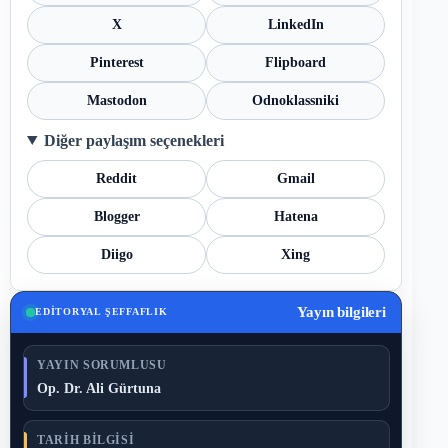
X
LinkedIn
Pinterest
Flipboard
Mastodon
Odnoklassniki
Diğer paylaşım seçenekleri
Reddit
Gmail
Blogger
Hatena
Diigo
Xing
Yayın bilgileri
EDITORYAL ŞEFFAFLIK
YAYIN SORUMLUSU
Op. Dr. Ali Gürtuna
TARIH BILGISI