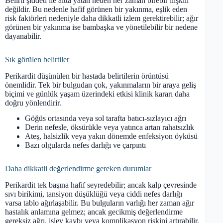
Belirti şiddeti ile altta yatan neden her zaman birebir ilişkili
değildir. Bu nedenle hafif görünen bir yakınma, eşlik eden
risk faktörleri nedeniyle daha dikkatli izlem gerektirebilir; ağır
görünen bir yakınma ise bambaşka ve yönetilebilir bir nedene
dayanabilir.
Sık görülen belirtiler
Perikardit düşünülen bir hastada belirtilerin örüntüsü
önemlidir. Tek bir bulgudan çok, yakınmaların bir araya geliş
biçimi ve günlük yaşam üzerindeki etkisi klinik kararı daha
doğru yönlendirir.
Göğüs ortasında veya sol tarafta batıcı-sızlayıcı ağrı
Derin nefesle, öksürükle veya yatınca artan rahatsızlık
Ateş, halsizlik veya yakın dönemde enfeksiyon öyküsü
Bazı olgularda nefes darlığı ve çarpıntı
Daha dikkatli değerlendirme gereken durumlar
Perikardit tek başına hafif seyredebilir; ancak kalp çevresinde
sıvı birikimi, tansiyon düşüklüğü veya ciddi nefes darlığı
varsa tablo ağırlaşabilir. Bu bulguların varlığı her zaman ağır
hastalık anlamına gelmez; ancak gecikmiş değerlendirme
gereksiz ağrı, işlev kaybı veya komplikasyon riskini artırabilir.