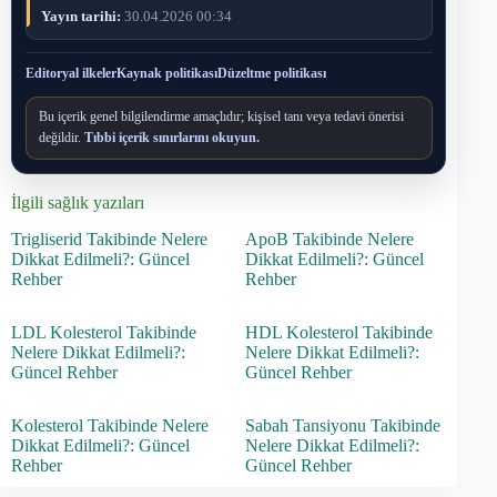
Yayın tarihi:
30.04.2026 00:34
Editoryal ilkeler
Kaynak politikası
Düzeltme politikası
Bu içerik genel bilgilendirme amaçlıdır; kişisel tanı veya tedavi önerisi
değildir.
Tıbbi içerik sınırlarını okuyun.
İlgili sağlık yazıları
Trigliserid Takibinde Nelere
ApoB Takibinde Nelere
Dikkat Edilmeli?: Güncel
Dikkat Edilmeli?: Güncel
Rehber
Rehber
LDL Kolesterol Takibinde
HDL Kolesterol Takibinde
Nelere Dikkat Edilmeli?:
Nelere Dikkat Edilmeli?:
Güncel Rehber
Güncel Rehber
Kolesterol Takibinde Nelere
Sabah Tansiyonu Takibinde
Dikkat Edilmeli?: Güncel
Nelere Dikkat Edilmeli?:
Rehber
Güncel Rehber