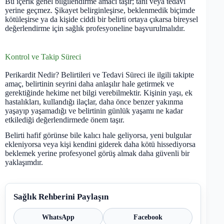
Bu içerik genel bilgilendirme amacı taşır; tanı veya tedavi
yerine geçmez. Şikayet belirginleşirse, beklenmedik biçimde
kötüleşirse ya da kişide ciddi bir belirti ortaya çıkarsa bireysel
değerlendirme için sağlık profesyoneline başvurulmalıdır.
Kontrol ve Takip Süreci
Perikardit Nedir? Belirtileri ve Tedavi Süreci ile ilgili takipte
amaç, belirtinin seyrini daha anlaşılır hale getirmek ve
gerektiğinde hekime net bilgi verebilmektir. Kişinin yaşı, ek
hastalıkları, kullandığı ilaçlar, daha önce benzer yakınma
yaşayıp yaşamadığı ve belirtinin günlük yaşamı ne kadar
etkilediği değerlendirmede önem taşır.
Belirti hafif görünse bile kalıcı hale geliyorsa, yeni bulgular
ekleniyorsa veya kişi kendini giderek daha kötü hissediyorsa
beklemek yerine profesyonel görüş almak daha güvenli bir
yaklaşımdır.
Sağlık Rehberini Paylaşın
WhatsApp
Facebook