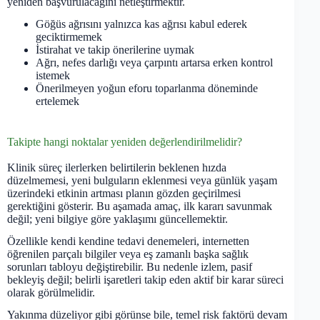
yeniden başvurulacağını netleştirmektir.
Göğüs ağrısını yalnızca kas ağrısı kabul ederek
geciktirmemek
İstirahat ve takip önerilerine uymak
Ağrı, nefes darlığı veya çarpıntı artarsa erken kontrol
istemek
Önerilmeyen yoğun eforu toparlanma döneminde
ertelemek
Takipte hangi noktalar yeniden değerlendirilmelidir?
Klinik süreç ilerlerken belirtilerin beklenen hızda
düzelmemesi, yeni bulguların eklenmesi veya günlük yaşam
üzerindeki etkinin artması planın gözden geçirilmesi
gerektiğini gösterir. Bu aşamada amaç, ilk kararı savunmak
değil; yeni bilgiye göre yaklaşımı güncellemektir.
Özellikle kendi kendine tedavi denemeleri, internetten
öğrenilen parçalı bilgiler veya eş zamanlı başka sağlık
sorunları tabloyu değiştirebilir. Bu nedenle izlem, pasif
bekleyiş değil; belirli işaretleri takip eden aktif bir karar süreci
olarak görülmelidir.
Yakınma düzeliyor gibi görünse bile, temel risk faktörü devam