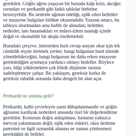
gerektirir. Göğüs ağrısı yaşayan bir hastada kalp krizi, akciğer
sorunları ve perikardit gibi farklı tablolar birbirine
benzeyebilir. Bu nedenle ağrının niteliği, eşlik eden belirtiler
ve muayene bulguları birlikte okunmalıdır. Yazının amacı, bu
tabloyu abartmadan ama hafife de almadan; belirtiler,
nedenler, tanı basamakları ve tedavi-izlem mantığı içinde
doğal ve okunabilir bir akışla özetlemektir.
Buradaki çerçeve, internetten hızlı cevap arayan okur için tek
cümlelik reçete üretmek yerine; hangi bulgunun basit izlemle
yönetilebileceğini, hangi bulgunun ise daha erken muayene
gerektirdiğini ayırmaya yardımcı olmayı hedefler. Böylece
yazı, bilgi yüklemekten çok klinik düşünme sırasını
sadeleştirmeye çalışır. Bu yaklaşım, gereksiz korku ile
gereksiz rahatlık arasında daha dengeli bir alan açar.
Perikardit ne anlama gelir?
Perikardit, kalbi çevreleyen zarın iltihaplanmasıdır ve göğüs
ağrısının kardiyak nedenleri arasında özel bir değerlendirme
gerektirir. Konunun doğru anlaşılması, hastanın yalnızca
mevcut yakınmasını değil; eşlik eden riskleri, olası ilerleme
paternini ve ilgili uzmanlık alanına ne zaman yönlenmesi
gerektiğini de belirler.