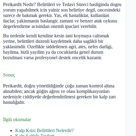
Perikardit Nedir? Belirtileri ve Tedavi Süreci basliginda dogru
yorum yapabilmek icin yalniz son belirtiye degil, oncesindeki
surece de bakmak gerekir. Yas, ek hastaliklar, kullanilan
ilaclar, yakinmanin baslangic zamani ve benzer atak oykusu
degerlendirme acisindan onemli ipuclari verebilir.
Bu nedenle kendi kendine kesin tani koymaya calismak
yerine, belirtileri duzenli kaydetmek daha saglikli bir
yaklasimdir. Ozellikle siddetlenen agri, ates, nefes darligi,
bayilma, hizli yayilim ya da cocuklarda genel durum
bozulmasi varsa profesyonel destek oncelik kazanir.
Sonuç
Perikardit, doğru yönetildiğinde çoğu zaman kontrol altına
alınabilen; ancak göğüs ağrısı ve olası komplikasyonları
nedeniyle ciddiyetle değerlendirilmesi gereken bir kalp zarı
hastalığıdır.
İlgili okumalar
Kalp Krizi Belirtileri Nelerdir?
Kalp Sağlığı Testleri