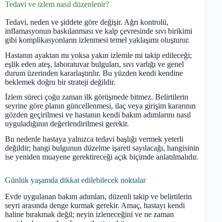
Tedavi ve izlem nasıl düzenlenir?
Tedavi, neden ve şiddete göre değişir. Ağrı kontrolü,
inflamasyonun baskılanması ve kalp çevresinde sıvı birikimi
gibi komplikasyonların izlenmesi temel yaklaşımı oluşturur.
Hastanın ayaktan mı yoksa yakın izlemle mi takip edileceği;
eşlik eden ateş, laboratuvar bulguları, sıvı varlığı ve genel
durum üzerinden kararlaştırılır. Bu yüzden kendi kendine
beklemek doğru bir strateji değildir.
İzlem süreci çoğu zaman ilk görüşmede bitmez. Belirtilerin
seyrine göre planın güncellenmesi, ilaç veya girişim kararının
gözden geçirilmesi ve hastanın kendi bakım adımlarını nasıl
uyguladığının değerlendirilmesi gerekir.
Bu nedenle hastaya yalnızca tedavi başlığı vermek yeterli
değildir; hangi bulgunun düzelme işareti sayılacağı, hangisinin
ise yeniden muayene gerektireceği açık biçimde anlatılmalıdır.
Günlük yaşamda dikkat edilebilecek noktalar
Evde uygulanan bakım adımları, düzenli takip ve belirtilerin
seyri arasında denge kurmak gerekir. Amaç, hastayı kendi
haline bırakmak değil; neyin izleneceğini ve ne zaman